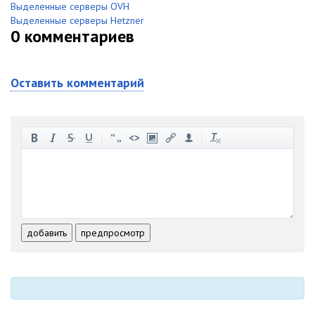
Выделенные серверы OVH
Выделенные серверы Hetzner
0
комментариев
Оставить комментарий
-
-
-
-
-
-
-
-
-
-
-
-
-
-
-
-
-
-
-
-
-
-
-
-
добавить
предпросмотр
-
-
-
-
-
-