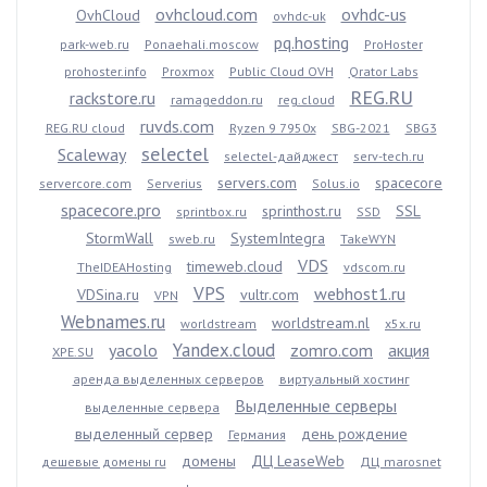
ovhcloud.com
ovhdc-us
OvhCloud
ovhdc-uk
pq.hosting
park-web.ru
Ponaehali.moscow
ProHoster
prohoster.info
Proxmox
Public Cloud OVH
Qrator Labs
REG.RU
rackstore.ru
ramageddon.ru
reg.cloud
ruvds.com
REG.RU cloud
Ryzen 9 7950x
SBG-2021
SBG3
selectel
Scaleway
selectel-дайджест
serv-tech.ru
servers.com
spacecore
servercore.com
Serverius
Solus.io
spacecore.pro
sprinthost.ru
SSL
sprintbox.ru
SSD
StormWall
SystemIntegra
sweb.ru
TakeWYN
VDS
timeweb.cloud
TheIDEAHosting
vdscom.ru
VPS
webhost1.ru
VDSina.ru
vultr.com
VPN
Webnames.ru
worldstream.nl
worldstream
x5x.ru
Yandex.cloud
yacolo
zomro.com
акция
XPE.SU
аренда выделенных серверов
виртуальный хостинг
Выделенные серверы
выделенные сервера
выделенный сервер
день рождение
Германия
домены
ДЦ LeaseWeb
дешевые домены ru
ДЦ marosnet