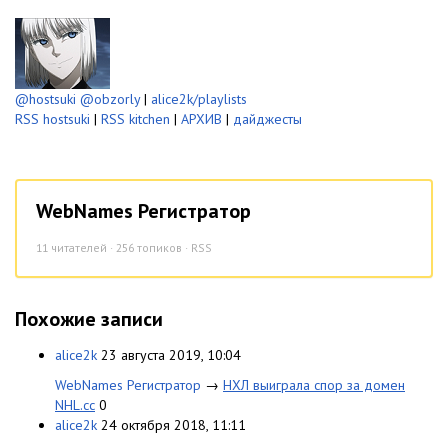
@hostsuki
@obzorly
|
alice2k/playlists
RSS hostsuki
|
RSS kitchen
|
АРХИВ
|
дайджесты
WebNames Регистратор
11
читателей · 256 топиков ·
RSS
Похожие записи
alice2k
23 августа 2019, 10:04
WebNames Регистратор
→
НХЛ выиграла спор за домен
NHL.cc
0
alice2k
24 октября 2018, 11:11