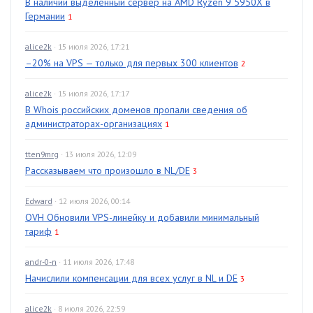
В наличии выделенный сервер на AMD Ryzen 9 5950X в
Германии
1
alice2k
· 15 июля 2026, 17:21
–20% на VPS — только для первых 300 клиентов
2
alice2k
· 15 июля 2026, 17:17
В Whois российских доменов пропали сведения об
администраторах-организациях
1
tten9mrg
· 13 июля 2026, 12:09
Рассказываем что произошло в NL/DE
3
Edward
· 12 июля 2026, 00:14
OVH Обновили VPS-линейку и добавили минимальный
тариф
1
andr-0-n
· 11 июля 2026, 17:48
Начислили компенсации для всех услуг в NL и DE
3
alice2k
· 8 июля 2026, 22:59