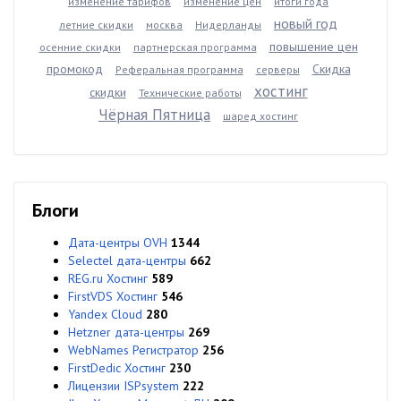
изменение тарифов
изменение цен
итоги года
новый год
летние скидки
москва
Нидерланды
повышение цен
осенние скидки
партнерская программа
промокод
Скидка
Реферальная программа
серверы
хостинг
скидки
Технические работы
Чёрная Пятница
шаред хостинг
Блоги
Дата-центры OVH
1344
Selectel дата-центры
662
REG.ru Хостинг
589
FirstVDS Хостинг
546
Yandex Cloud
280
Hetzner дата-центры
269
WebNames Регистратор
256
FirstDedic Хостинг
230
Лицензии ISPsystem
222