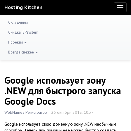
Hosting Kitchen
Toggl
naviga
Складчины
Скидка ISPsystem
Проекты
Всегда свежее
Google использует зону
.NEW для быстрого запуска
Google Docs
WebNames Регистратор
26 октября 2018, 10:37
Google использует свою доменную зону .NEW необычным
способом. Теперь при помощи нее можно быстро создать