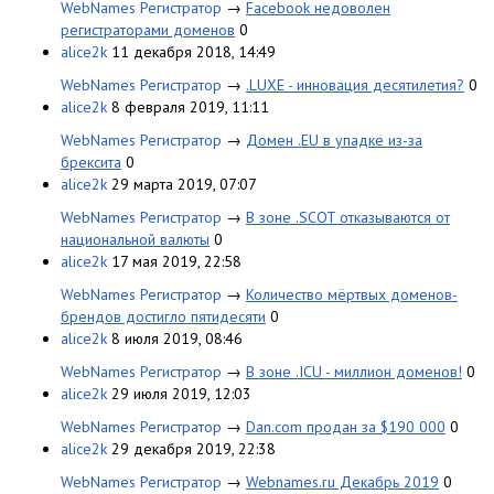
WebNames Регистратор
→
Facebook недоволен
регистраторами доменов
0
alice2k
11 декабря 2018, 14:49
WebNames Регистратор
→
.LUXE - инновация десятилетия?
0
alice2k
8 февраля 2019, 11:11
WebNames Регистратор
→
Домен .EU в упадке из-за
брексита
0
alice2k
29 марта 2019, 07:07
WebNames Регистратор
→
В зоне .SCOT отказываются от
национальной валюты
0
alice2k
17 мая 2019, 22:58
WebNames Регистратор
→
Количество мёртвых доменов-
брендов достигло пятидесяти
0
alice2k
8 июля 2019, 08:46
WebNames Регистратор
→
В зоне .ICU - миллион доменов!
0
alice2k
29 июля 2019, 12:03
WebNames Регистратор
→
Dan.com продан за $190 000
0
alice2k
29 декабря 2019, 22:38
WebNames Регистратор
→
Webnames.ru Декабрь 2019
0