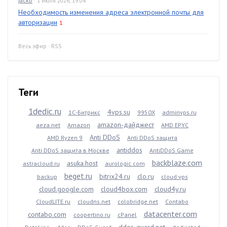
jackb
· 1 июля 2026, 19:04
Необходимость изменения адреса электронной почты для
авторизации
1
Весь эфир
·
RSS
Теги
1dedic.ru
4vps.su
1С-Битрикс
9950X
adminvps.ru
amazon-дайджест
aeza.net
Amazon
AMD EPYC
Anti DDoS
AMD Ryzen 9
Anti DDoS защита
antiddos
Anti DDoS защита в Москве
AntiDDoS Game
backblaze.com
asuka.host
astracloud.ru
aurologic.com
beget.ru
bitrix24.ru
clo.ru
backup
cloud vps
cloud.google.com
cloud4box.com
cloud4y.ru
CloudLITE.ru
cloudns.net
colobridge.net
Contabo
datacenter.com
contabo.com
coopertino.ru
cPanel