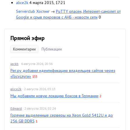
alice2k
4 марта 2015, 17:21
Serverclub Хостинг
→
PuTTY опасен, Интернет-самолет от
Google и срыв покровов с АНБ - новости сети
0
Прямой эфир
Комментарии
Публикации
jackb
· 6 августа 2026, 20:36
Рег.ру добавил идентификацию владельцев сайтов через
«Госуслуги»
133
alice2k
· 2 августа 2026, 03:13
Мы добавили новую локацию боксов в Германии
2
Edward
· 2 августа 2026, 02:24
Горячие выделенные серверы на Xeon Gold 5412U и до
256 GB DDR5
1