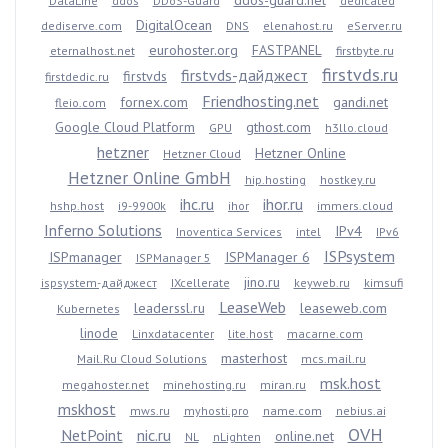
ddos-guard.net
DataLine
ddos
DDoS-Guard
dedicated
DigitalOcean
dediserve.com
DNS
elenahost.ru
eServer.ru
eurohoster.org
FASTPANEL
eternalhost.net
firstbyte.ru
firstvds.ru
firstvds-дайджест
firstvds
firstdedic.ru
Friendhosting.net
fornex.com
gandi.net
fleio.com
Google Cloud Platform
gthost.com
GPU
h3llo.cloud
hetzner
Hetzner Online
Hetzner Cloud
Hetzner Online GmbH
hip.hosting
hostkey.ru
ihc.ru
ihor.ru
hshp.host
i9-9900k
ihor
immers.cloud
Inferno Solutions
IPv4
Inoventica Services
intel
IPv6
ISPsystem
ISPmanager
ISPManager 6
ISPManager 5
jino.ru
ispsystem-дайджест
IXcellerate
keyweb.ru
kimsufi
LeaseWeb
leaderssl.ru
leaseweb.com
Kubernetes
linode
Linxdatacenter
lite.host
macarne.com
masterhost
Mail.Ru Cloud Solutions
mcs.mail.ru
msk.host
megahoster.net
minehosting.ru
miran.ru
mskhost
mws.ru
myhosti.pro
name.com
nebius.ai
OVH
NetPoint
nic.ru
online.net
NL
nLighten