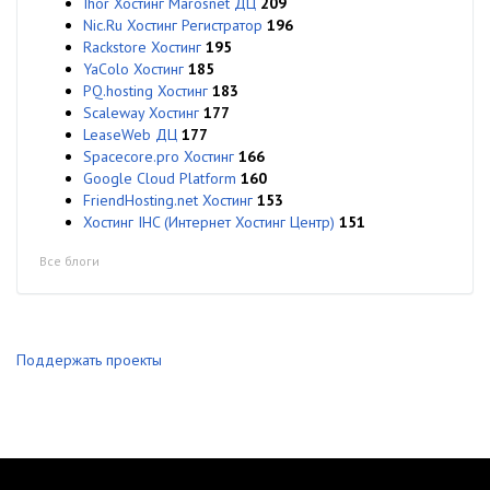
Ihor Хостинг Marosnet ДЦ
209
Nic.Ru Хостинг Регистратор
196
Rackstore Хостинг
195
YaColo Хостинг
185
PQ.hosting Хостинг
183
Scaleway Хостинг
177
LeaseWeb ДЦ
177
Spacecore.pro Хостинг
166
Google Cloud Platform
160
FriendHosting.net Хостинг
153
Хостинг IHC (Интернет Хостинг Центр)
151
Все блоги
Поддержать проекты