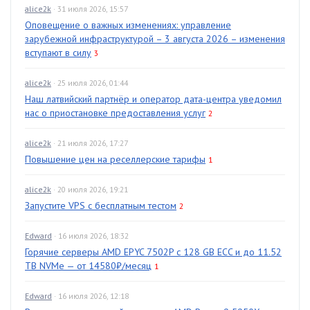
alice2k
· 31 июля 2026, 15:57
Оповещение о важных изменениях: управление
зарубежной инфраструктурой – 3 августа 2026 – изменения
вступают в силу
3
alice2k
· 25 июля 2026, 01:44
Наш латвийский партнёр и оператор дата-центра уведомил
нас о приостановке предоставления услуг
2
alice2k
· 21 июля 2026, 17:27
Повышение цен на реселлерские тарифы
1
alice2k
· 20 июля 2026, 19:21
Запустите VPS с бесплатным тестом
2
Edward
· 16 июля 2026, 18:32
Горячие серверы AMD EPYC 7502P с 128 GB ECC и до 11.52
TB NVMe — от 14580₽/месяц
1
Edward
· 16 июля 2026, 12:18