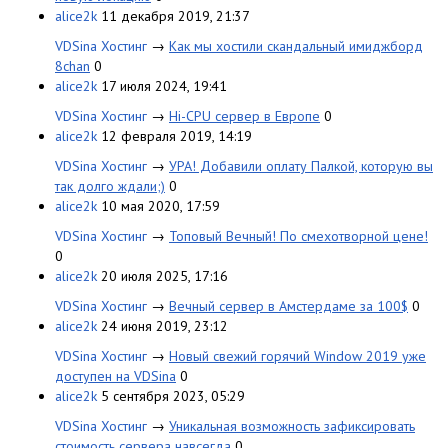
alice2k
11 декабря 2019, 21:37
VDSina Хостинг
→
Как мы хостили скандальный имиджборд
8chan
0
alice2k
17 июля 2024, 19:41
VDSina Хостинг
→
Hi-CPU сервер в Европе
0
alice2k
12 февраля 2019, 14:19
VDSina Хостинг
→
УРА! Добавили оплату Палкой, которую вы
так долго ждали;)
0
alice2k
10 мая 2020, 17:59
VDSina Хостинг
→
Топовый Вечный! По смехотворной цене!
0
alice2k
20 июля 2025, 17:16
VDSina Хостинг
→
Вечный сервер в Амстердаме за 100$
0
alice2k
24 июня 2019, 23:12
VDSina Хостинг
→
Новый свежий горячий Window 2019 уже
доступен на VDSina
0
alice2k
5 сентября 2023, 05:29
VDSina Хостинг
→
Уникальная возможность зафиксировать
стоимость сервера навсегда
0