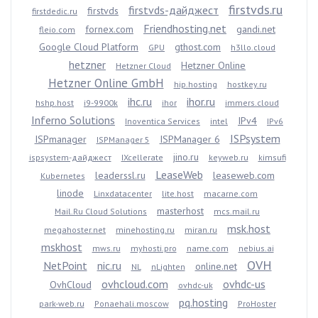
firstvds.ru
firstvds-дайджест
firstvds
firstdedic.ru
Friendhosting.net
fornex.com
gandi.net
fleio.com
Google Cloud Platform
gthost.com
GPU
h3llo.cloud
hetzner
Hetzner Online
Hetzner Cloud
Hetzner Online GmbH
hip.hosting
hostkey.ru
ihc.ru
ihor.ru
hshp.host
i9-9900k
ihor
immers.cloud
Inferno Solutions
IPv4
Inoventica Services
intel
IPv6
ISPsystem
ISPmanager
ISPManager 6
ISPManager 5
jino.ru
ispsystem-дайджест
IXcellerate
keyweb.ru
kimsufi
LeaseWeb
leaderssl.ru
leaseweb.com
Kubernetes
linode
Linxdatacenter
lite.host
macarne.com
masterhost
Mail.Ru Cloud Solutions
mcs.mail.ru
msk.host
megahoster.net
minehosting.ru
miran.ru
mskhost
mws.ru
myhosti.pro
name.com
nebius.ai
OVH
NetPoint
nic.ru
online.net
NL
nLighten
ovhcloud.com
ovhdc-us
OvhCloud
ovhdc-uk
pq.hosting
park-web.ru
Ponaehali.moscow
ProHoster