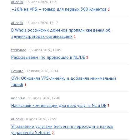
alice2k
· 15 июля 2026, 17:21
–20% на VPS — только для первых 300 клиентов
2
alice2k
· 15 июля 2026, 17:17
В Whois российских доменов пропали сведения об
администраторах-организациях
1
tten9mrg
· 13 июля 2026, 12:09
Рассказываем что произошло в NL/DE
3
Edward
· 12 июля 2026, 00:14
OVH Обновили VPS-линейку и добавили минимальный
тариф
1
andr-0-n
· 11 июля 2026, 17:48
Начислили компенсации для всех услуг в NL и DE
3
alice2k
· 8 июля 2026, 22:59
Управление услугами Servers.ru переходит в панель
управления Selectel
2