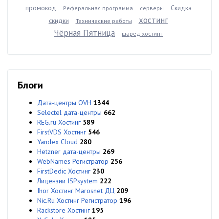
промокод
Скидка
Реферальная программа
серверы
хостинг
скидки
Технические работы
Чёрная Пятница
шаред хостинг
Блоги
Дата-центры OVH
1344
Selectel дата-центры
662
REG.ru Хостинг
589
FirstVDS Хостинг
546
Yandex Cloud
280
Hetzner дата-центры
269
WebNames Регистратор
256
FirstDedic Хостинг
230
Лицензии ISPsystem
222
Ihor Хостинг Marosnet ДЦ
209
Nic.Ru Хостинг Регистратор
196
Rackstore Хостинг
195