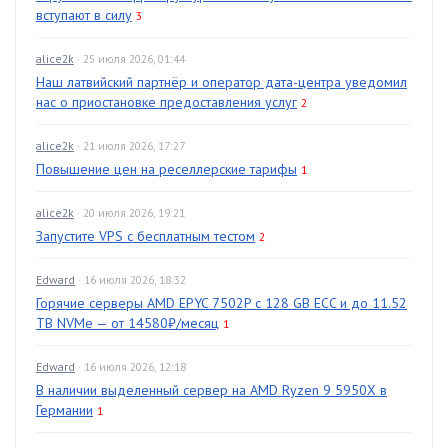
вступают в силу
3
alice2k
· 25 июля 2026, 01:44
Наш латвийский партнёр и оператор дата-центра уведомил
нас о приостановке предоставления услуг
2
alice2k
· 21 июля 2026, 17:27
Повышение цен на реселлерские тарифы
1
alice2k
· 20 июля 2026, 19:21
Запустите VPS с бесплатным тестом
2
Edward
· 16 июля 2026, 18:32
Горячие серверы AMD EPYC 7502P с 128 GB ECC и до 11.52
TB NVMe — от 14580₽/месяц
1
Edward
· 16 июля 2026, 12:18
В наличии выделенный сервер на AMD Ryzen 9 5950X в
Германии
1