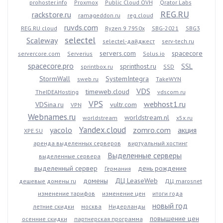
prohoster.info
Proxmox
Public Cloud OVH
Qrator Labs
REG.RU
rackstore.ru
ramageddon.ru
reg.cloud
ruvds.com
REG.RU cloud
Ryzen 9 7950x
SBG-2021
SBG3
selectel
Scaleway
selectel-дайджест
serv-tech.ru
servers.com
spacecore
servercore.com
Serverius
Solus.io
spacecore.pro
sprinthost.ru
SSL
sprintbox.ru
SSD
StormWall
SystemIntegra
sweb.ru
TakeWYN
VDS
timeweb.cloud
TheIDEAHosting
vdscom.ru
VPS
webhost1.ru
VDSina.ru
vultr.com
VPN
Webnames.ru
worldstream.nl
worldstream
x5x.ru
Yandex.cloud
yacolo
zomro.com
акция
XPE.SU
аренда выделенных серверов
виртуальный хостинг
Выделенные серверы
выделенные сервера
выделенный сервер
день рождение
Германия
домены
ДЦ LeaseWeb
дешевые домены ru
ДЦ marosnet
изменение тарифов
изменение цен
итоги года
новый год
летние скидки
москва
Нидерланды
повышение цен
осенние скидки
партнерская программа