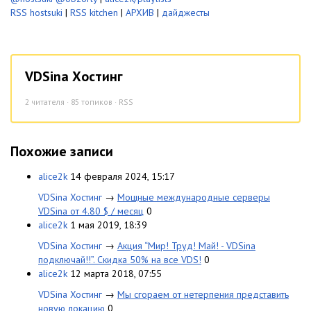
RSS hostsuki
|
RSS kitchen
|
АРХИВ
|
дайджесты
VDSina Хостинг
2
читателя · 85 топиков ·
RSS
Похожие записи
alice2k
14 февраля 2024, 15:17
VDSina Хостинг
→
Мощные международные серверы
VDSina от 4.80 $ / месяц
0
alice2k
1 мая 2019, 18:39
VDSina Хостинг
→
Акция “Мир! Труд! Май! - VDSina
подключай!!”. Скидка 50% на все VDS!
0
alice2k
12 марта 2018, 07:55
VDSina Хостинг
→
Мы сгораем от нетерпения представить
новую локацию
0