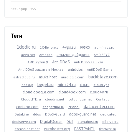
Весь эфир
·
RSS
Теги
1dedic.ru
4vps.su
1С-Битрикс
9950X
adminvps.ru
amazon-дайджест
aeza.net
Amazon
AMD EPYC
Anti DDoS
AMD Ryzen 9
Anti DDoS защита
antiddos
Anti DDoS защита в Москве
AntiDDoS Game
backblaze.com
asuka.host
astracloud.ru
aurologic.com
beget.ru
bitrix24.ru
clo.ru
backup
cloud vps
cloud.google.com
cloud4box.com
cloud4y.ru
CloudLITE.ru
cloudns.net
colobridge.net
Contabo
datacenter.com
contabo.com
coopertino.ru
cPanel
ddos-guard.net
DataLine
ddos
DDoS-Guard
dedicated
DigitalOcean
dediserve.com
DNS
elenahost.ru
eServer.ru
eurohoster.org
FASTPANEL
eternalhost.net
firstbyte.ru