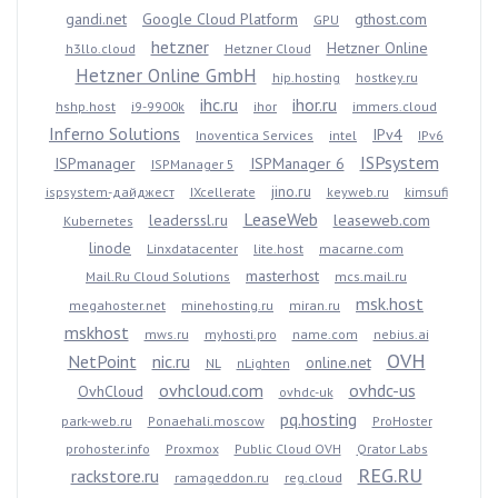
gandi.net
Google Cloud Platform
gthost.com
GPU
hetzner
Hetzner Online
h3llo.cloud
Hetzner Cloud
Hetzner Online GmbH
hip.hosting
hostkey.ru
ihc.ru
ihor.ru
hshp.host
i9-9900k
ihor
immers.cloud
Inferno Solutions
IPv4
Inoventica Services
intel
IPv6
ISPsystem
ISPmanager
ISPManager 6
ISPManager 5
jino.ru
ispsystem-дайджест
IXcellerate
keyweb.ru
kimsufi
LeaseWeb
leaderssl.ru
leaseweb.com
Kubernetes
linode
Linxdatacenter
lite.host
macarne.com
masterhost
Mail.Ru Cloud Solutions
mcs.mail.ru
msk.host
megahoster.net
minehosting.ru
miran.ru
mskhost
mws.ru
myhosti.pro
name.com
nebius.ai
OVH
NetPoint
nic.ru
online.net
NL
nLighten
ovhcloud.com
ovhdc-us
OvhCloud
ovhdc-uk
pq.hosting
park-web.ru
Ponaehali.moscow
ProHoster
prohoster.info
Proxmox
Public Cloud OVH
Qrator Labs
REG.RU
rackstore.ru
ramageddon.ru
reg.cloud