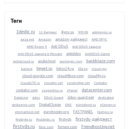
Теги
1dedic.ru
4vps.su
1С-Битрикс
9950X
adminvps.ru
amazon-дайджест
aeza.net
Amazon
AMD EPYC
Anti DDoS
AMD Ryzen 9
Anti DDoS защита
antiddos
Anti DDoS защита в Москве
AntiDDoS Game
backblaze.com
asuka.host
astracloud.ru
aurologic.com
beget.ru
bitrix24.ru
clo.ru
backup
cloud vps
cloud.google.com
cloud4box.com
cloud4y.ru
CloudLITE.ru
cloudns.net
colobridge.net
Contabo
datacenter.com
contabo.com
coopertino.ru
cPanel
ddos-guard.net
DataLine
ddos
DDoS-Guard
dedicated
DigitalOcean
dediserve.com
DNS
elenahost.ru
eServer.ru
eurohoster.org
FASTPANEL
eternalhost.net
fastvps.ru
firstvds-дайджест
firstvds
firstbyte.ru
firstdedic.ru
firstvds.ru
Friendhosting.net
fornex.com
fleio.com