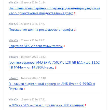
alice2k
· 25 июля 2026, 01:44
Наш латвийский партнёр и оператор дата-центра уведомил
нас о приостановке предоставления услуг
2
alice2k
· 21 июля 2026, 17:27
Повышение цен на реселлерские тарифы
1
alice2k
· 20 июля 2026, 19:21
Запустите VPS с бесплатным тестом
2
Edward
· 16 июля 2026, 18:32
Горячие серверы AMD EPYC 7502P с 128 GB ECC и до 11.52
TB NVMe — от 14580₽/месяц
1
Edward
· 16 июля 2026, 12:18
В наличии выделенный сервер на AMD Ryzen 9 5950X в
Германии
1
alice2k
· 15 июля 2026, 17:21
–20% на VPS — только для первых 300 клиентов
2