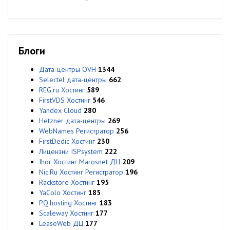
Блоги
Дата-центры OVH
1344
Selectel дата-центры
662
REG.ru Хостинг
589
FirstVDS Хостинг
546
Yandex Cloud
280
Hetzner дата-центры
269
WebNames Регистратор
256
FirstDedic Хостинг
230
Лицензии ISPsystem
222
Ihor Хостинг Marosnet ДЦ
209
Nic.Ru Хостинг Регистратор
196
Rackstore Хостинг
195
YaColo Хостинг
185
PQ.hosting Хостинг
183
Scaleway Хостинг
177
LeaseWeb ДЦ
177