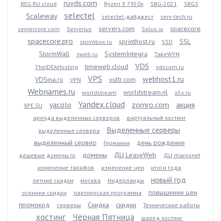
ruvds.com
REG.RU cloud
Ryzen 9 7950x
SBG-2021
SBG3
selectel
Scaleway
selectel-дайджест
serv-tech.ru
servers.com
spacecore
servercore.com
Serverius
Solus.io
spacecore.pro
sprinthost.ru
SSL
sprintbox.ru
SSD
StormWall
SystemIntegra
sweb.ru
TakeWYN
VDS
timeweb.cloud
TheIDEAHosting
vdscom.ru
VPS
webhost1.ru
VDSina.ru
vultr.com
VPN
Webnames.ru
worldstream.nl
worldstream
x5x.ru
Yandex.cloud
yacolo
zomro.com
акция
XPE.SU
аренда выделенных серверов
виртуальный хостинг
Выделенные серверы
выделенные сервера
выделенный сервер
день рождение
Германия
домены
ДЦ LeaseWeb
дешевые домены ru
ДЦ marosnet
изменение тарифов
изменение цен
итоги года
новый год
летние скидки
москва
Нидерланды
повышение цен
осенние скидки
партнерская программа
промокод
Скидка
скидки
серверы
Технические работы
хостинг
Чёрная Пятница
шаред хостинг