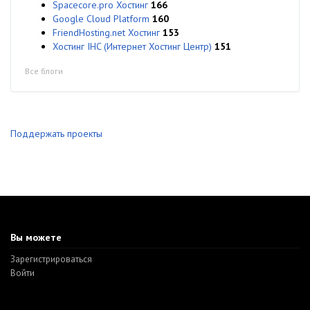
Spacecore.pro Хостинг
166
Google Cloud Platform
160
FriendHosting.net Хостинг
153
Хостинг IHC (Интернет Хостинг Центр)
151
Все блоги
Поддержать проекты
Вы можете
Зарегистрироваться
Войти