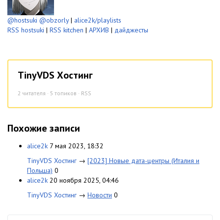
@hostsuki
@obzorly
|
alice2k/playlists
RSS hostsuki
|
RSS kitchen
|
АРХИВ
|
дайджесты
TinyVDS Хостинг
2
читателя · 5 топиков ·
RSS
Похожие записи
alice2k
7 мая 2023, 18:32
TinyVDS Хостинг
→
[2023] Новые дата-центры (Италия и
Польша)
0
alice2k
20 ноября 2025, 04:46
TinyVDS Хостинг
→
Новости
0