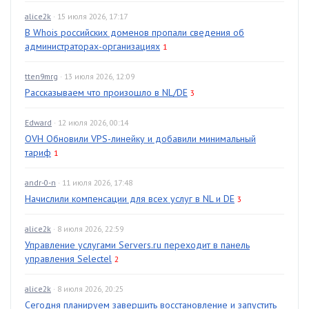
alice2k
· 15 июля 2026, 17:17
В Whois российских доменов пропали сведения об
администраторах-организациях
1
tten9mrg
· 13 июля 2026, 12:09
Рассказываем что произошло в NL/DE
3
Edward
· 12 июля 2026, 00:14
OVH Обновили VPS-линейку и добавили минимальный
тариф
1
andr-0-n
· 11 июля 2026, 17:48
Начислили компенсации для всех услуг в NL и DE
3
alice2k
· 8 июля 2026, 22:59
Управление услугами Servers.ru переходит в панель
управления Selectel
2
alice2k
· 8 июля 2026, 20:25
Сегодня планируем завершить восстановление и запустить