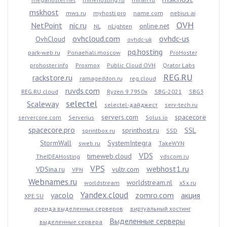
mskhost
mws.ru
myhosti.pro
name.com
nebius.ai
OVH
NetPoint
nic.ru
online.net
NL
nLighten
ovhcloud.com
ovhdc-us
OvhCloud
ovhdc-uk
pq.hosting
park-web.ru
Ponaehali.moscow
ProHoster
prohoster.info
Proxmox
Public Cloud OVH
Qrator Labs
REG.RU
rackstore.ru
ramageddon.ru
reg.cloud
ruvds.com
REG.RU cloud
Ryzen 9 7950x
SBG-2021
SBG3
selectel
Scaleway
selectel-дайджест
serv-tech.ru
servers.com
spacecore
servercore.com
Serverius
Solus.io
spacecore.pro
sprinthost.ru
SSL
sprintbox.ru
SSD
StormWall
SystemIntegra
sweb.ru
TakeWYN
VDS
timeweb.cloud
TheIDEAHosting
vdscom.ru
VPS
webhost1.ru
VDSina.ru
vultr.com
VPN
Webnames.ru
worldstream.nl
worldstream
x5x.ru
Yandex.cloud
yacolo
zomro.com
акция
XPE.SU
аренда выделенных серверов
виртуальный хостинг
Выделенные серверы
выделенные сервера