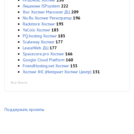
FirstDedic Хостинг
230
Лицензии ISPsystem
222
Ihor Хостинг Marosnet ДЦ
209
Nic.Ru Хостинг Регистратор
196
Rackstore Хостинг
195
YaColo Хостинг
185
PQ.hosting Хостинг
183
Scaleway Хостинг
177
LeaseWeb ДЦ
177
Spacecore.pro Хостинг
166
Google Cloud Platform
160
FriendHosting.net Хостинг
153
Хостинг IHC (Интернет Хостинг Центр)
151
Все блоги
Поддержать проекты