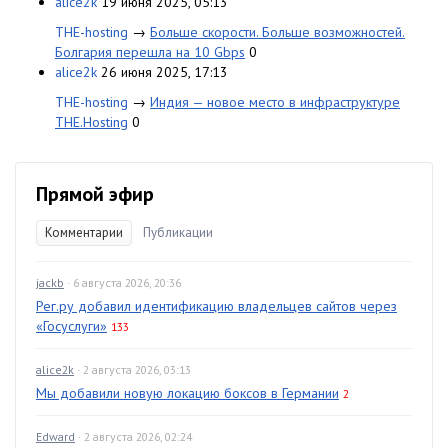
alice2k
19 июня 2025, 05:13
THE-hosting
→
Больше скорости. Больше возможностей.
Болгария перешла на 10 Gbps
0
alice2k
26 июня 2025, 17:13
THE-hosting
→
Индия — новое место в инфраструктуре
THE.Hosting
0
Прямой эфир
Комментарии
Публикации
jackb
· 6 августа 2026, 20:36
Рег.ру добавил идентификацию владельцев сайтов через
«Госуслуги»
133
alice2k
· 2 августа 2026, 03:13
Мы добавили новую локацию боксов в Германии
2
Edward
· 2 августа 2026, 02:24