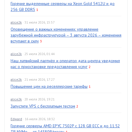
Горячие выделенные серверы на Xeon Gold 5412U и до
256 GB DDR5
1
alice2k
· 31 июля 2026, 15:57
Оповещение о важных изменениях: управление
зарубежной инфраструктурой – 3 августа 2026 – изменения
вступают в силу
3
alice2k
· 25 июля 2026, 01:44
Наш латвийский партнёр и оператор дата-центра уведомил
нас о приостановке предоставления услуг
2
alice2k
· 21 июля 2026, 17:27
Повышение цен на реселлерские тарифы
1
alice2k
· 20 июля 2026, 19:21
Запустите VPS с бесплатным тестом
2
Edward
· 16 июля 2026, 18:32
Горячие серверы AMD EPYC 7502P с 128 GB ECC и до 11.52
TB NVMe — от 14580₽/месяц
1