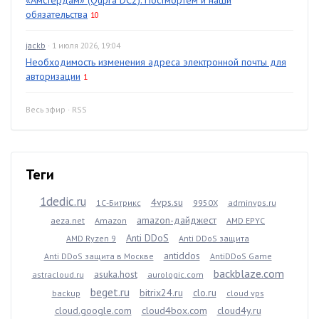
«Амстердам» (Qupra DC2). Постмортем и наши
обязательства
10
jackb
· 1 июля 2026, 19:04
Необходимость изменения адреса электронной почты для
авторизации
1
Весь эфир
·
RSS
Теги
1dedic.ru
4vps.su
1С-Битрикс
9950X
adminvps.ru
amazon-дайджест
aeza.net
Amazon
AMD EPYC
Anti DDoS
AMD Ryzen 9
Anti DDoS защита
antiddos
Anti DDoS защита в Москве
AntiDDoS Game
backblaze.com
asuka.host
astracloud.ru
aurologic.com
beget.ru
bitrix24.ru
clo.ru
backup
cloud vps
cloud.google.com
cloud4box.com
cloud4y.ru