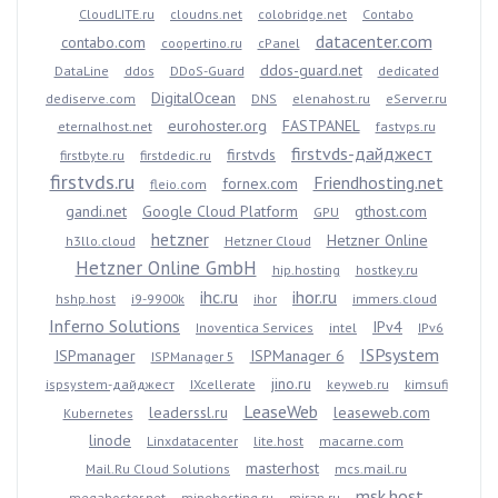
CloudLITE.ru
cloudns.net
colobridge.net
Contabo
datacenter.com
contabo.com
coopertino.ru
cPanel
ddos-guard.net
DataLine
ddos
DDoS-Guard
dedicated
DigitalOcean
dediserve.com
DNS
elenahost.ru
eServer.ru
eurohoster.org
FASTPANEL
eternalhost.net
fastvps.ru
firstvds-дайджест
firstvds
firstbyte.ru
firstdedic.ru
firstvds.ru
Friendhosting.net
fornex.com
fleio.com
gandi.net
Google Cloud Platform
gthost.com
GPU
hetzner
Hetzner Online
h3llo.cloud
Hetzner Cloud
Hetzner Online GmbH
hip.hosting
hostkey.ru
ihc.ru
ihor.ru
hshp.host
i9-9900k
ihor
immers.cloud
Inferno Solutions
IPv4
Inoventica Services
intel
IPv6
ISPsystem
ISPmanager
ISPManager 6
ISPManager 5
jino.ru
ispsystem-дайджест
IXcellerate
keyweb.ru
kimsufi
LeaseWeb
leaderssl.ru
leaseweb.com
Kubernetes
linode
Linxdatacenter
lite.host
macarne.com
masterhost
Mail.Ru Cloud Solutions
mcs.mail.ru
msk.host
megahoster.net
minehosting.ru
miran.ru