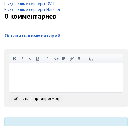
Выделенные серверы OVH
Выделенные серверы Hetzner
0
комментариев
Оставить комментарий
-
-
-
-
-
-
-
-
-
-
-
-
-
-
-
-
-
-
-
-
-
-
-
-
добавить
предпросмотр
-
-
-
-
-
-