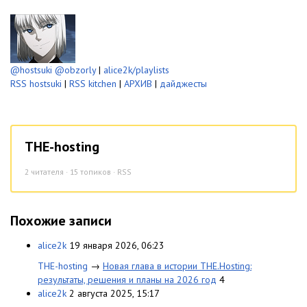
@hostsuki
@obzorly
|
alice2k/playlists
RSS hostsuki
|
RSS kitchen
|
АРХИВ
|
дайджесты
THE-hosting
2
читателя · 15 топиков ·
RSS
Похожие записи
alice2k
19 января 2026, 06:23
THE-hosting
→
Новая глава в истории THE.Hosting:
результаты, решения и планы на 2026 год
4
alice2k
2 августа 2025, 15:17