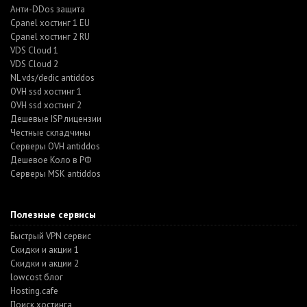
Анти-DDos защита
Cpanel хостинг 1 EU
Cpanel хостинг 2 RU
VDS Cloud 1
VDS Cloud 2
NL vds/dedic antiddos
OVH ssd хостинг 1
OVH ssd хостинг 2
Дешевые ISP лицензии
Честные складчины
Серверы OVH antiddos
Дешевое Коло в РФ
Серверы MSK antiddos
Полезные сервисы
Быстрый VPN сервис
Скидки и акции 1
Скидки и акции 2
lowcost блог
Hosting.cafe
Поиск хостинга