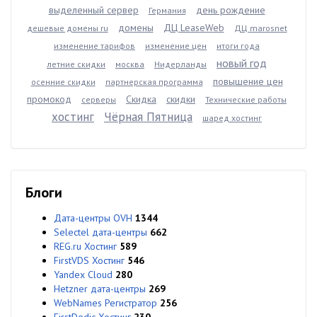
выделенный сервер
день рождение
Германия
домены
ДЦ LeaseWeb
дешевые домены ru
ДЦ marosnet
изменение тарифов
изменение цен
итоги года
новый год
летние скидки
москва
Нидерланды
повышение цен
осенние скидки
партнерская программа
промокод
Скидка
скидки
серверы
Технические работы
хостинг
Чёрная Пятница
шаред хостинг
Блоги
Дата-центры OVH
1344
Selectel дата-центры
662
REG.ru Хостинг
589
FirstVDS Хостинг
546
Yandex Cloud
280
Hetzner дата-центры
269
WebNames Регистратор
256