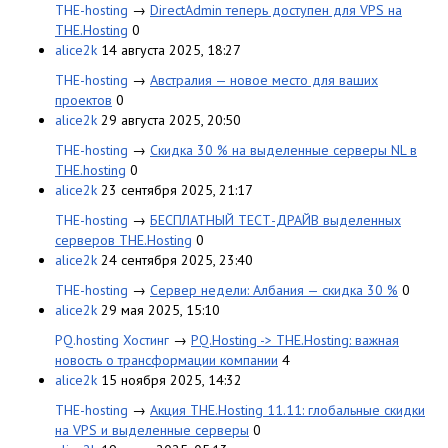
THE-hosting
→
DirectAdmin теперь доступен для VPS на
THE.Hosting
0
alice2k
14 августа 2025, 18:27
THE-hosting
→
Австралия — новое место для ваших
проектов
0
alice2k
29 августа 2025, 20:50
THE-hosting
→
Скидка 30 % на выделенные серверы NL в
THE.hosting
0
alice2k
23 сентября 2025, 21:17
THE-hosting
→
БЕСПЛАТНЫЙ ТЕСТ-ДРАЙВ выделенных
серверов THE.Hosting
0
alice2k
24 сентября 2025, 23:40
THE-hosting
→
Сервер недели: Албания — скидка 30 %
0
alice2k
29 мая 2025, 15:10
PQ.hosting Хостинг
→
PQ.Hosting -> THE.Hosting: важная
новость о трансформации компании
4
alice2k
15 ноября 2025, 14:32
THE-hosting
→
Акция THE.Hosting 11.11: глобальные скидки
на VPS и выделенные серверы
0