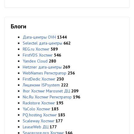
Блоги
Дата-центры OVH
1344
Selectel дата-центры
662
REG.ru Хостинг
589
FirstVDS Хостинг
546
Yandex Cloud
280
Hetzner дата-центры
269
WebNames Регистратор
256
FirstDedic Хостинг
230
Лицензии ISPsystem
222
Ihor Хостинг Marosnet ДЦ
209
Nic.Ru Хостинг Регистратор
196
Rackstore Хостинг
195
YaColo Хостинг
185
PQ.hosting Хостинг
183
Scaleway Хостинг
177
LeaseWeb ДЦ
177
Spacecore.pro Хостинг
166