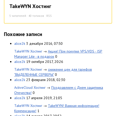
TakeWYN Хостинг
5
читателей · 40 топиков ·
RSS
Похожие записи
alice2k
3 декабря 2016, 07:50
TakeWYN Хостинг
→
Акция! При покупке VPS/VDS - ISP
Manager Lite - в подарок
0
alice2k
19 октября 2017, 20:26
TakeWYN Хостинг
→
снижение цен для тарифов
"ВЫДЕЛЕННЫЕ СЕРВЕРЫ"
0
alice2k
23 февраля 2018, 02:30
ActiveCloud Хостинг
→
Поздравляем с Днем защитника
Отечества!
0
alice2k
17 апреля 2019, 21:05
TakeWYN Хостинг
→
TakeWYN! Важная информация!
Компенсации!
1