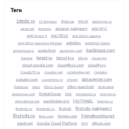
Теги
1dedic.ru
4vps.su
1С-Битрикс
9950X
adminvps.ru
amazon-дайджест
aeza.net
Amazon
AMD EPYC
Anti DDoS
AMD Ryzen 9
Anti DDoS защита
antiddos
Anti DDoS защита в Москве
AntiDDoS Game
backblaze.com
asuka.host
astracloud.ru
aurologic.com
beget.ru
bitrix24.ru
clo.ru
backup
cloud vps
cloud.google.com
cloud4box.com
cloud4y.ru
CloudLITE.ru
cloudns.net
colobridge.net
Contabo
datacenter.com
contabo.com
coopertino.ru
cPanel
ddos-guard.net
DataLine
ddos
DDoS-Guard
dedicated
DigitalOcean
dediserve.com
DNS
elenahost.ru
eServer.ru
eurohoster.org
FASTPANEL
eternalhost.net
fastvps.ru
firstvds-дайджест
firstvds
firstbyte.ru
firstdedic.ru
firstvds.ru
Friendhosting.net
fornex.com
fleio.com
gandi.net
Google Cloud Platform
gthost.com
GPU