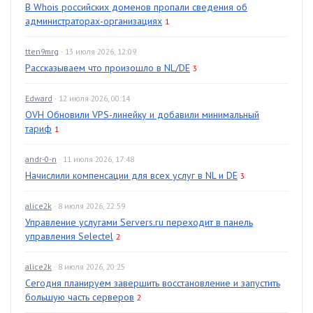
В Whois российских доменов пропали сведения об
администраторах-организациях
1
tten9mrg
· 13 июля 2026, 12:09
Рассказываем что произошло в NL/DE
3
Edward
· 12 июля 2026, 00:14
OVH Обновили VPS-линейку и добавили минимальный
тариф
1
andr-0-n
· 11 июля 2026, 17:48
Начислили компенсации для всех услуг в NL и DE
3
alice2k
· 8 июля 2026, 22:59
Управление услугами Servers.ru переходит в панель
управления Selectel
2
alice2k
· 8 июля 2026, 20:25
Сегодня планируем завершить восстановление и запустить
большую часть серверов
2