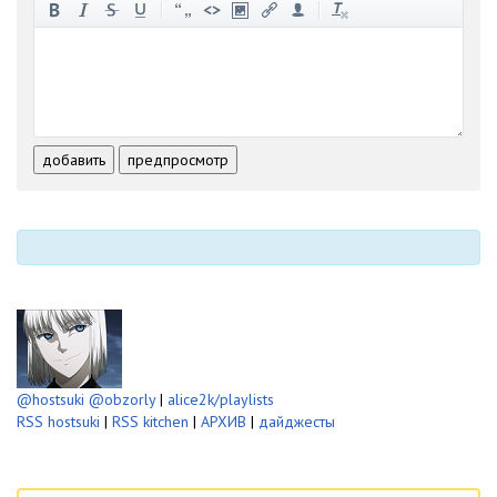
-
-
-
-
-
-
-
-
-
-
-
-
-
-
-
-
-
-
-
-
-
-
-
-
добавить
предпросмотр
-
-
-
-
-
-
@hostsuki
@obzorly
|
alice2k/playlists
RSS hostsuki
|
RSS kitchen
|
АРХИВ
|
дайджесты