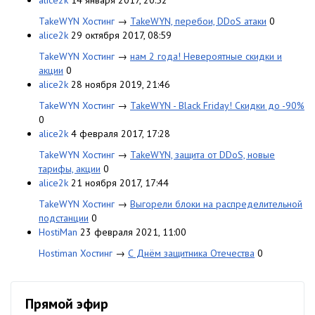
alice2k
14 января 2017, 20:52
TakeWYN Хостинг
→
TakeWYN, перебои, DDoS атаки
0
alice2k
29 октября 2017, 08:59
TakeWYN Хостинг
→
нам 2 года! Невероятные скидки и
акции
0
alice2k
28 ноября 2019, 21:46
TakeWYN Хостинг
→
TakeWYN - Black Friday! Скидки до -90%
0
alice2k
4 февраля 2017, 17:28
TakeWYN Хостинг
→
TakeWYN, защита от DDoS, новые
тарифы, акции
0
alice2k
21 ноября 2017, 17:44
TakeWYN Хостинг
→
Выгорели блоки на распределительной
подстанции
0
HostiMan
23 февраля 2021, 11:00
Hostiman Хостинг
→
С Днём защитника Отечества
0
Прямой эфир