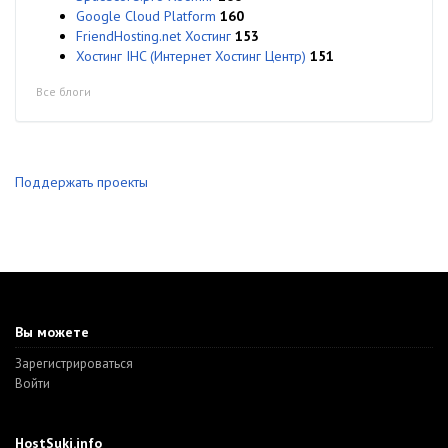
Google Cloud Platform
160
FriendHosting.net Хостинг
153
Хостинг IHC (Интернет Хостинг Центр)
151
Все блоги
Поддержать проекты
Вы можете
Зарегистрироваться
Войти
HostSuki.info