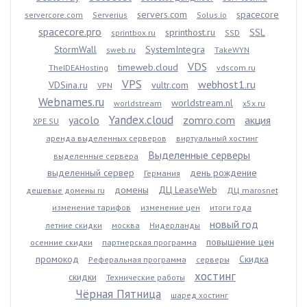
servers.com
spacecore
servercore.com
Serverius
Solus.io
spacecore.pro
sprinthost.ru
SSL
sprintbox.ru
SSD
StormWall
SystemIntegra
sweb.ru
TakeWYN
VDS
timeweb.cloud
TheIDEAHosting
vdscom.ru
VPS
webhost1.ru
VDSina.ru
vultr.com
VPN
Webnames.ru
worldstream.nl
worldstream
x5x.ru
Yandex.cloud
yacolo
zomro.com
акция
XPE.SU
аренда выделенных серверов
виртуальный хостинг
Выделенные серверы
выделенные сервера
выделенный сервер
день рождение
Германия
домены
ДЦ LeaseWeb
дешевые домены ru
ДЦ marosnet
изменение тарифов
изменение цен
итоги года
новый год
летние скидки
москва
Нидерланды
повышение цен
осенние скидки
партнерская программа
промокод
Скидка
Реферальная программа
серверы
хостинг
скидки
Технические работы
Чёрная Пятница
шаред хостинг