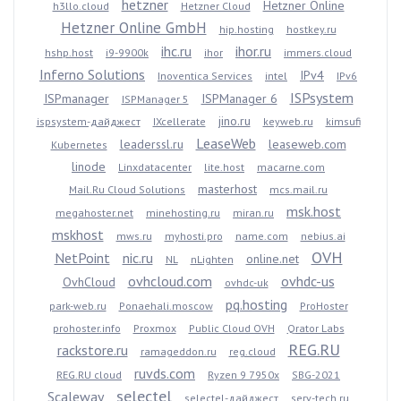
hetzner
Hetzner Online
h3llo.cloud
Hetzner Cloud
Hetzner Online GmbH
hip.hosting
hostkey.ru
ihc.ru
ihor.ru
hshp.host
i9-9900k
ihor
immers.cloud
Inferno Solutions
IPv4
Inoventica Services
intel
IPv6
ISPsystem
ISPmanager
ISPManager 6
ISPManager 5
jino.ru
ispsystem-дайджест
IXcellerate
keyweb.ru
kimsufi
LeaseWeb
leaderssl.ru
leaseweb.com
Kubernetes
linode
Linxdatacenter
lite.host
macarne.com
masterhost
Mail.Ru Cloud Solutions
mcs.mail.ru
msk.host
megahoster.net
minehosting.ru
miran.ru
mskhost
mws.ru
myhosti.pro
name.com
nebius.ai
OVH
NetPoint
nic.ru
online.net
NL
nLighten
ovhcloud.com
ovhdc-us
OvhCloud
ovhdc-uk
pq.hosting
park-web.ru
Ponaehali.moscow
ProHoster
prohoster.info
Proxmox
Public Cloud OVH
Qrator Labs
REG.RU
rackstore.ru
ramageddon.ru
reg.cloud
ruvds.com
REG.RU cloud
Ryzen 9 7950x
SBG-2021
selectel
Scaleway
selectel-дайджест
serv-tech.ru