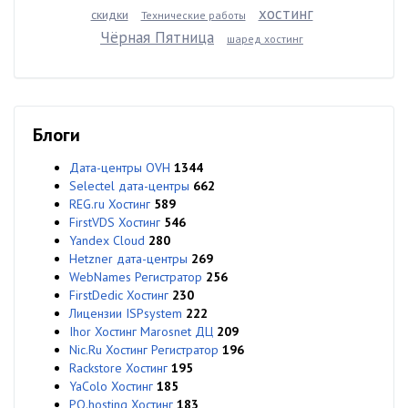
хостинг
скидки
Технические работы
Чёрная Пятница
шаред хостинг
Блоги
Дата-центры OVH
1344
Selectel дата-центры
662
REG.ru Хостинг
589
FirstVDS Хостинг
546
Yandex Cloud
280
Hetzner дата-центры
269
WebNames Регистратор
256
FirstDedic Хостинг
230
Лицензии ISPsystem
222
Ihor Хостинг Marosnet ДЦ
209
Nic.Ru Хостинг Регистратор
196
Rackstore Хостинг
195
YaColo Хостинг
185
PQ.hosting Хостинг
183