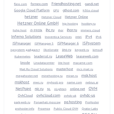
Friendhosting.net
fornex.com
gandi.net
fleio.com
Google Cloud Platform
gthost.com
GPU
h3llo.cloud
hetzner
Hetzner Online
Hetzner Cloud
Hetzner Online GmbH
hip.hosting
hostkey.ru
ihc.ru
ihor.ru
hshp.host
i9-9900k
ihor
immers.cloud
Inferno Solutions
IPv4
Inoventica Services
intel
IPv6
ISPsystem
ISPmanager
ISPManager 6
ISPManager 5
jino.ru
ispsystem-дайджест
IXcellerate
keyweb.ru
kimsufi
LeaseWeb
leaderssl.ru
leaseweb.com
Kubernetes
linode
Linxdatacenter
lite.host
macarne.com
masterhost
Mail.Ru Cloud Solutions
mcs.mail.ru
msk.host
megahoster.net
minehosting.ru
miran.ru
mskhost
mws.ru
myhosti.pro
name.com
nebius.ai
OVH
NetPoint
nic.ru
online.net
NL
nLighten
ovhcloud.com
ovhdc-us
OvhCloud
ovhdc-uk
pq.hosting
park-web.ru
Ponaehali.moscow
ProHoster
prohoster.info
Proxmox
Public Cloud OVH
Qrator Labs