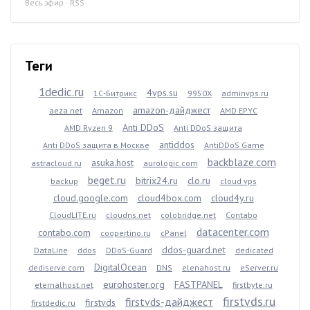
Весь эфир
·
RSS
Теги
1dedic.ru
4vps.su
1С-Битрикс
9950X
adminvps.ru
amazon-дайджест
aeza.net
Amazon
AMD EPYC
Anti DDoS
AMD Ryzen 9
Anti DDoS защита
antiddos
Anti DDoS защита в Москве
AntiDDoS Game
backblaze.com
asuka.host
astracloud.ru
aurologic.com
beget.ru
bitrix24.ru
clo.ru
backup
cloud vps
cloud.google.com
cloud4box.com
cloud4y.ru
CloudLITE.ru
cloudns.net
colobridge.net
Contabo
datacenter.com
contabo.com
coopertino.ru
cPanel
ddos-guard.net
DataLine
ddos
DDoS-Guard
dedicated
DigitalOcean
dediserve.com
DNS
elenahost.ru
eServer.ru
eurohoster.org
FASTPANEL
eternalhost.net
firstbyte.ru
firstvds.ru
firstvds-дайджест
firstvds
firstdedic.ru