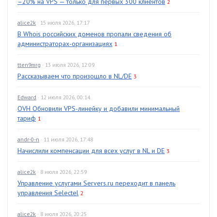
–20% на VPS — только для первых 300 клиентов
2
alice2k
· 15 июля 2026, 17:17
В Whois российских доменов пропали сведения об
администраторах-организациях
1
tten9mrg
· 13 июля 2026, 12:09
Рассказываем что произошло в NL/DE
3
Edward
· 12 июля 2026, 00:14
OVH Обновили VPS-линейку и добавили минимальный
тариф
1
andr-0-n
· 11 июля 2026, 17:48
Начислили компенсации для всех услуг в NL и DE
3
alice2k
· 8 июля 2026, 22:59
Управление услугами Servers.ru переходит в панель
управления Selectel
2
alice2k
· 8 июля 2026, 20:25