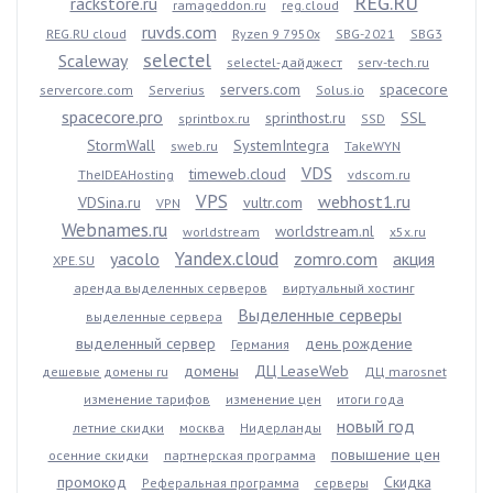
REG.RU
rackstore.ru
ramageddon.ru
reg.cloud
ruvds.com
REG.RU cloud
Ryzen 9 7950x
SBG-2021
SBG3
selectel
Scaleway
selectel-дайджест
serv-tech.ru
servers.com
spacecore
servercore.com
Serverius
Solus.io
spacecore.pro
sprinthost.ru
SSL
sprintbox.ru
SSD
StormWall
SystemIntegra
sweb.ru
TakeWYN
VDS
timeweb.cloud
TheIDEAHosting
vdscom.ru
VPS
webhost1.ru
VDSina.ru
vultr.com
VPN
Webnames.ru
worldstream.nl
worldstream
x5x.ru
Yandex.cloud
yacolo
zomro.com
акция
XPE.SU
аренда выделенных серверов
виртуальный хостинг
Выделенные серверы
выделенные сервера
выделенный сервер
день рождение
Германия
домены
ДЦ LeaseWeb
дешевые домены ru
ДЦ marosnet
изменение тарифов
изменение цен
итоги года
новый год
летние скидки
москва
Нидерланды
повышение цен
осенние скидки
партнерская программа
промокод
Скидка
Реферальная программа
серверы