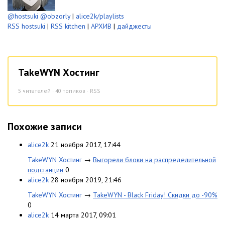
@hostsuki
@obzorly
|
alice2k/playlists
RSS hostsuki
|
RSS kitchen
|
АРХИВ
|
дайджесты
TakeWYN Хостинг
5
читателей · 40 топиков ·
RSS
Похожие записи
alice2k
21 ноября 2017, 17:44
TakeWYN Хостинг
→
Выгорели блоки на распределительной
подстанции
0
alice2k
28 ноября 2019, 21:46
TakeWYN Хостинг
→
TakeWYN - Black Friday! Скидки до -90%
0
alice2k
14 марта 2017, 09:01