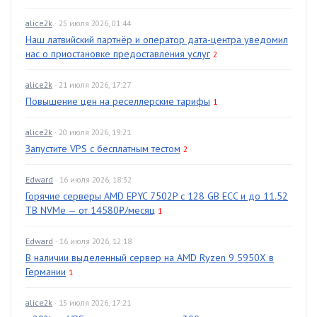
alice2k
· 25 июля 2026, 01:44
Наш латвийский партнёр и оператор дата-центра уведомил
нас о приостановке предоставления услуг
2
alice2k
· 21 июля 2026, 17:27
Повышение цен на реселлерские тарифы
1
alice2k
· 20 июля 2026, 19:21
Запустите VPS с бесплатным тестом
2
Edward
· 16 июля 2026, 18:32
Горячие серверы AMD EPYC 7502P с 128 GB ECC и до 11.52
TB NVMe — от 14580₽/месяц
1
Edward
· 16 июля 2026, 12:18
В наличии выделенный сервер на AMD Ryzen 9 5950X в
Германии
1
alice2k
· 15 июля 2026, 17:21