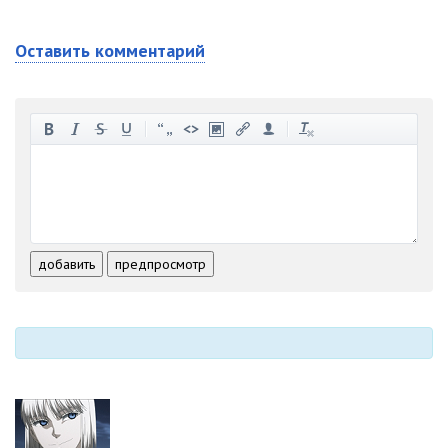
Оставить комментарий
-
-
-
-
-
-
-
-
-
-
-
-
-
-
-
-
-
-
-
-
-
-
-
-
добавить
предпросмотр
-
-
-
-
-
-