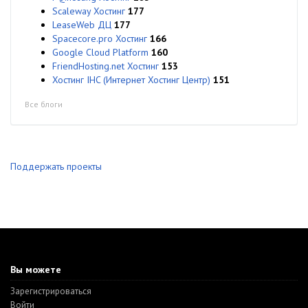
Scaleway Хостинг
177
LeaseWeb ДЦ
177
Spacecore.pro Хостинг
166
Google Cloud Platform
160
FriendHosting.net Хостинг
153
Хостинг IHC (Интернет Хостинг Центр)
151
Все блоги
Поддержать проекты
Вы можете
Зарегистрироваться
Войти