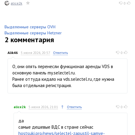
alice2k
0
Выделенные серверы OVH
Выделенные серверы Hetzner
2
комментария
Alik46
5 июня 2026, 20:57
Ответить
0
О, они опять перенесли функционал аренды VDS в
основную панель my.selectel.ru.
Ранее оттуда кидало на vds.selectel.ru, где нужна
была отдельная регистрация.
↑
alice2k
5 июня 2026, 21:01
Ответить
0
да
самые дешевые ВДС в стране сейчас
hostsuki.pro/news/selectel-zapustil-samye-