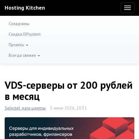
Hosting Kitchen
Toggl
naviga
Складчины
Скидка ISPsystem
Проекты
Всегда свежее
VDS-серверы от 200 рублей
в месяц
Selectel дата-центры
5 июня 2026, 20:31