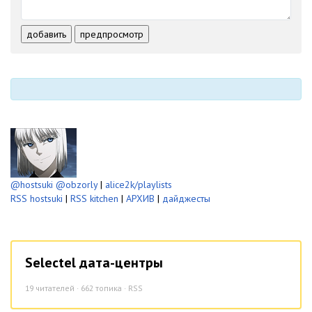
-
-
-
-
-
-
-
-
добавить
предпросмотр
-
-
-
-
-
-
@hostsuki
@obzorly
|
alice2k/playlists
RSS hostsuki
|
RSS kitchen
|
АРХИВ
|
дайджесты
Selectel дата-центры
19
читателей · 662 топика ·
RSS