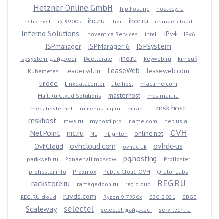
Hetzner Online GmbH
hip.hosting
hostkey.ru
ihc.ru
ihor.ru
hshp.host
i9-9900k
ihor
immers.cloud
Inferno Solutions
IPv4
Inoventica Services
intel
IPv6
ISPsystem
ISPmanager
ISPManager 6
jino.ru
ispsystem-дайджест
IXcellerate
keyweb.ru
kimsufi
LeaseWeb
leaderssl.ru
leaseweb.com
Kubernetes
linode
Linxdatacenter
lite.host
macarne.com
masterhost
Mail.Ru Cloud Solutions
mcs.mail.ru
msk.host
megahoster.net
minehosting.ru
miran.ru
mskhost
mws.ru
myhosti.pro
name.com
nebius.ai
OVH
NetPoint
nic.ru
online.net
NL
nLighten
ovhcloud.com
ovhdc-us
OvhCloud
ovhdc-uk
pq.hosting
park-web.ru
Ponaehali.moscow
ProHoster
prohoster.info
Proxmox
Public Cloud OVH
Qrator Labs
REG.RU
rackstore.ru
ramageddon.ru
reg.cloud
ruvds.com
REG.RU cloud
Ryzen 9 7950x
SBG-2021
SBG3
selectel
Scaleway
selectel-дайджест
serv-tech.ru