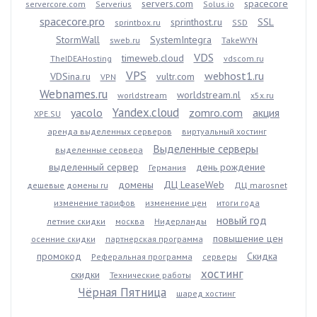
servers.com
spacecore
servercore.com
Serverius
Solus.io
spacecore.pro
sprinthost.ru
SSL
sprintbox.ru
SSD
StormWall
SystemIntegra
sweb.ru
TakeWYN
VDS
timeweb.cloud
TheIDEAHosting
vdscom.ru
VPS
webhost1.ru
VDSina.ru
vultr.com
VPN
Webnames.ru
worldstream.nl
worldstream
x5x.ru
Yandex.cloud
yacolo
zomro.com
акция
XPE.SU
аренда выделенных серверов
виртуальный хостинг
Выделенные серверы
выделенные сервера
выделенный сервер
день рождение
Германия
домены
ДЦ LeaseWeb
дешевые домены ru
ДЦ marosnet
изменение тарифов
изменение цен
итоги года
новый год
летние скидки
москва
Нидерланды
повышение цен
осенние скидки
партнерская программа
промокод
Скидка
Реферальная программа
серверы
хостинг
скидки
Технические работы
Чёрная Пятница
шаред хостинг