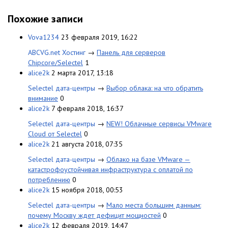
Похожие записи
Vova1234
23 февраля 2019, 16:22
ABCVG.net Хостинг
→
Панель для серверов
Chipcore/Selectel
1
alice2k
2 марта 2017, 13:18
Selectel дата-центры
→
Выбор облака: на что обратить
внимание
0
alice2k
7 февраля 2018, 16:37
Selectel дата-центры
→
NEW! Облачные сервисы VMware
Cloud от Selectel
0
alice2k
21 августа 2018, 07:35
Selectel дата-центры
→
Облако на базе VMware —
катастрофоустойчивая инфраструктура с оплатой по
потреблению
0
alice2k
15 ноября 2018, 00:53
Selectel дата-центры
→
Мало места большим данным:
почему Москву ждет дефицит мощностей
0
alice2k
12 февраля 2019, 14:47