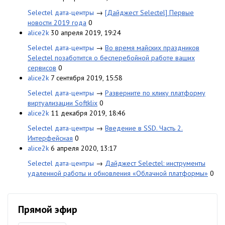
Selectel дата-центры
→
[Дайджест Selectel] Первые
новости 2019 года
0
alice2k
30 апреля 2019, 19:24
Selectel дата-центры
→
Во время майских праздников
Selectel позаботится о бесперебойной работе ваших
сервисов
0
alice2k
7 сентября 2019, 15:58
Selectel дата-центры
→
Разверните по клику платформу
виртуализации Softklix
0
alice2k
11 декабря 2019, 18:46
Selectel дата-центры
→
Введение в SSD. Часть 2.
Интерфейсная
0
alice2k
6 апреля 2020, 13:17
Selectel дата-центры
→
Дайджест Selectel: инструменты
удаленной работы и обновления «Облачной платформы»
0
Прямой эфир