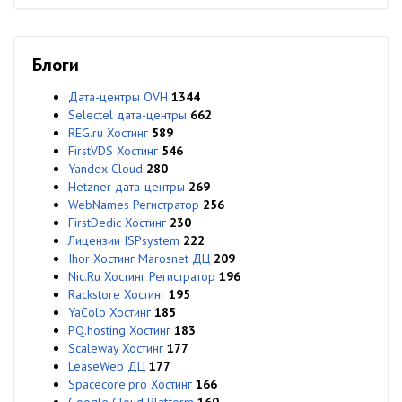
Блоги
Дата-центры OVH
1344
Selectel дата-центры
662
REG.ru Хостинг
589
FirstVDS Хостинг
546
Yandex Cloud
280
Hetzner дата-центры
269
WebNames Регистратор
256
FirstDedic Хостинг
230
Лицензии ISPsystem
222
Ihor Хостинг Marosnet ДЦ
209
Nic.Ru Хостинг Регистратор
196
Rackstore Хостинг
195
YaColo Хостинг
185
PQ.hosting Хостинг
183
Scaleway Хостинг
177
LeaseWeb ДЦ
177
Spacecore.pro Хостинг
166
Google Cloud Platform
160