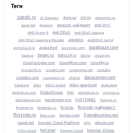
Теги
1dedic.ru
4vps.su
1С-Битрикс
9950X
adminvps.ru
amazon-дайджест
aeza.net
Amazon
AMD EPYC
Anti DDoS
AMD Ryzen 9
Anti DDoS защита
antiddos
Anti DDoS защита в Москве
AntiDDoS Game
backblaze.com
asuka.host
astracloud.ru
aurologic.com
beget.ru
bitrix24.ru
clo.ru
backup
cloud vps
cloud.google.com
cloud4box.com
cloud4y.ru
CloudLITE.ru
cloudns.net
colobridge.net
Contabo
datacenter.com
contabo.com
coopertino.ru
cPanel
ddos-guard.net
DataLine
ddos
DDoS-Guard
dedicated
DigitalOcean
dediserve.com
DNS
elenahost.ru
eServer.ru
eurohoster.org
FASTPANEL
eternalhost.net
fastvps.ru
firstvds-дайджест
firstvds
firstbyte.ru
firstdedic.ru
firstvds.ru
Friendhosting.net
fornex.com
fleio.com
gandi.net
Google Cloud Platform
gthost.com
GPU
hetzner
Hetzner Online
h3llo.cloud
Hetzner Cloud