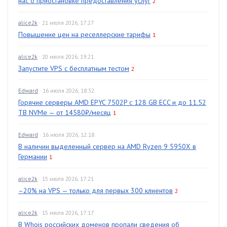
нас о приостановке предоставления услуг
2
alice2k
· 21 июля 2026, 17:27
Повышение цен на реселлерские тарифы
1
alice2k
· 20 июля 2026, 19:21
Запустите VPS с бесплатным тестом
2
Edward
· 16 июля 2026, 18:32
Горячие серверы AMD EPYC 7502P с 128 GB ECC и до 11.52
TB NVMe — от 14580₽/месяц
1
Edward
· 16 июля 2026, 12:18
В наличии выделенный сервер на AMD Ryzen 9 5950X в
Германии
1
alice2k
· 15 июля 2026, 17:21
–20% на VPS — только для первых 300 клиентов
2
alice2k
· 15 июля 2026, 17:17
В Whois российских доменов пропали сведения об