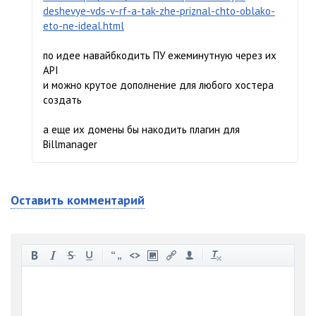
deshevye-vds-v-rf-a-tak-zhe-priznal-chto-oblako-
eto-ne-ideal.html
по идее навайбкодить ПУ ежеминутную через их
API
и можно крутое дополнение для любого хостера
создать
а еще их домены бы накодить плагин для
Billmanager
Оставить комментарий
-
-
-
-
-
-
-
-
-
-
-
-
-
-
-
-