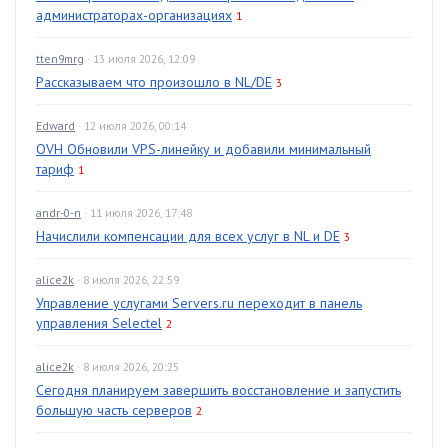
администраторах-организациях
1
tten9mrg
· 13 июля 2026, 12:09
Рассказываем что произошло в NL/DE
3
Edward
· 12 июля 2026, 00:14
OVH Обновили VPS-линейку и добавили минимальный
тариф
1
andr-0-n
· 11 июля 2026, 17:48
Начислили компенсации для всех услуг в NL и DE
3
alice2k
· 8 июля 2026, 22:59
Управление услугами Servers.ru переходит в панель
управления Selectel
2
alice2k
· 8 июля 2026, 20:25
Сегодня планируем завершить восстановление и запустить
большую часть серверов
2