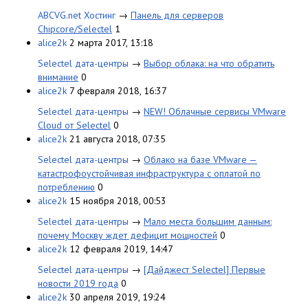
ABCVG.net Хостинг
→
Панель для серверов
Chipcore/Selectel
1
alice2k
2 марта 2017, 13:18
Selectel дата-центры
→
Выбор облака: на что обратить
внимание
0
alice2k
7 февраля 2018, 16:37
Selectel дата-центры
→
NEW! Облачные сервисы VMware
Cloud от Selectel
0
alice2k
21 августа 2018, 07:35
Selectel дата-центры
→
Облако на базе VMware —
катастрофоустойчивая инфраструктура с оплатой по
потреблению
0
alice2k
15 ноября 2018, 00:53
Selectel дата-центры
→
Мало места большим данным:
почему Москву ждет дефицит мощностей
0
alice2k
12 февраля 2019, 14:47
Selectel дата-центры
→
[Дайджест Selectel] Первые
новости 2019 года
0
alice2k
30 апреля 2019, 19:24