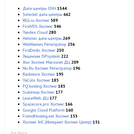
Дата-центры OVH
1344
Selectel дата-центры
662
REG.ru Хостинг
589
FirstVDS Хостинг
546
Yandex Cloud
280
Hetzner дата-центры
269
WebNames Регистратор
256
FirstDedic Хостинг
230
Лицензии ISPsystem
222
Ihor Хостинг Marosnet ДЦ
209
Nic.Ru Хостинг Регистратор
196
Rackstore Хостинг
195
YaColo Хостинг
185
PQ.hosting Хостинг
183
Scaleway Хостинг
177
LeaseWeb ДЦ
177
Spacecore.pro Хостинг
166
Google Cloud Platform
160
FriendHosting.net Хостинг
153
Хостинг IHC (Интернет Хостинг Центр)
151
Все блоги