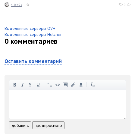
alice2k
0
Выделенные серверы OVH
Выделенные серверы Hetzner
0
комментариев
Оставить комментарий
-
-
-
-
-
-
-
-
-
-
-
-
-
-
-
-
-
-
-
-
-
-
-
-
добавить
предпросмотр
-
-
-
-
-
-