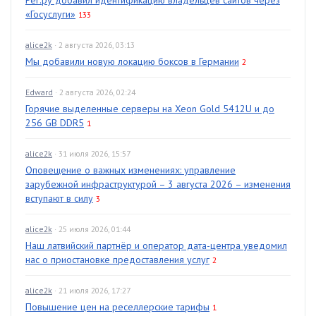
«Госуслуги»
133
alice2k
· 2 августа 2026, 03:13
Мы добавили новую локацию боксов в Германии
2
Edward
· 2 августа 2026, 02:24
Горячие выделенные серверы на Xeon Gold 5412U и до
256 GB DDR5
1
alice2k
· 31 июля 2026, 15:57
Оповещение о важных изменениях: управление
зарубежной инфраструктурой – 3 августа 2026 – изменения
вступают в силу
3
alice2k
· 25 июля 2026, 01:44
Наш латвийский партнёр и оператор дата-центра уведомил
нас о приостановке предоставления услуг
2
alice2k
· 21 июля 2026, 17:27
Повышение цен на реселлерские тарифы
1