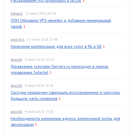
Рассказываем что произошло в NL/DE
3
Edward
· 12 июля 2026, 00:14
OVH Обновили VPS-линейку и добавили минимальный
тариф
1
andr-0-n
· 11 июля 2026, 17:48
Начислили компенсации для всех услуг в NL и DE
3
alice2k
· 8 июля 2026, 22:59
Управление услугами Servers.ru переходит в панель
управления Selectel
2
alice2k
· 8 июля 2026, 20:25
Сегодня планируем завершить восстановление и запустить
большую часть серверов
2
alice2k
· 8 июля 2026, 19:20
Необходимость изменения адреса электронной почты для
авторизации
3