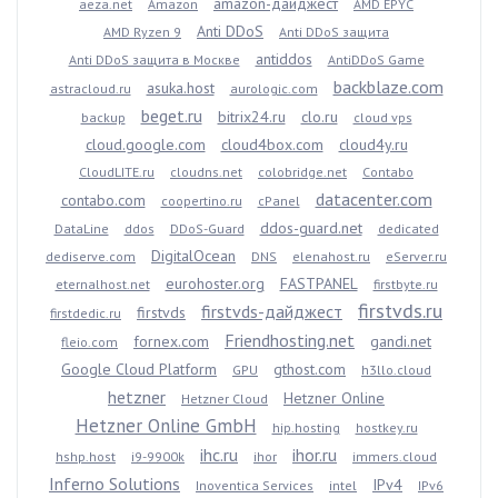
amazon-дайджест
aeza.net
Amazon
AMD EPYC
Anti DDoS
AMD Ryzen 9
Anti DDoS защита
antiddos
Anti DDoS защита в Москве
AntiDDoS Game
backblaze.com
asuka.host
astracloud.ru
aurologic.com
beget.ru
bitrix24.ru
clo.ru
backup
cloud vps
cloud.google.com
cloud4box.com
cloud4y.ru
CloudLITE.ru
cloudns.net
colobridge.net
Contabo
datacenter.com
contabo.com
coopertino.ru
cPanel
ddos-guard.net
DataLine
ddos
DDoS-Guard
dedicated
DigitalOcean
dediserve.com
DNS
elenahost.ru
eServer.ru
eurohoster.org
FASTPANEL
eternalhost.net
firstbyte.ru
firstvds.ru
firstvds-дайджест
firstvds
firstdedic.ru
Friendhosting.net
fornex.com
gandi.net
fleio.com
Google Cloud Platform
gthost.com
GPU
h3llo.cloud
hetzner
Hetzner Online
Hetzner Cloud
Hetzner Online GmbH
hip.hosting
hostkey.ru
ihc.ru
ihor.ru
hshp.host
i9-9900k
ihor
immers.cloud
Inferno Solutions
IPv4
Inoventica Services
intel
IPv6