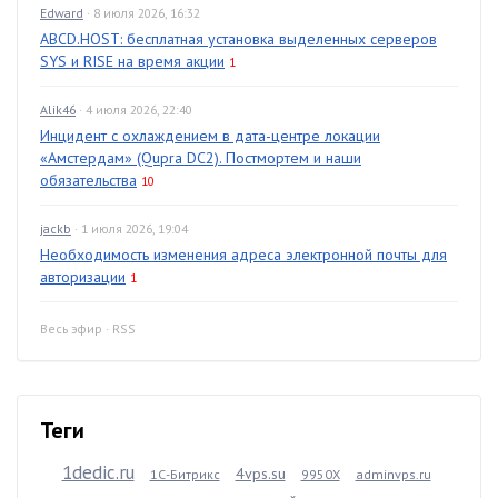
Edward
· 8 июля 2026, 16:32
ABCD.HOST: бесплатная установка выделенных серверов
SYS и RISE на время акции
1
Alik46
· 4 июля 2026, 22:40
Инцидент с охлаждением в дата-центре локации
«Амстердам» (Qupra DC2). Постмортем и наши
обязательства
10
jackb
· 1 июля 2026, 19:04
Необходимость изменения адреса электронной почты для
авторизации
1
Весь эфир
·
RSS
Теги
1dedic.ru
4vps.su
1С-Битрикс
9950X
adminvps.ru