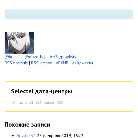
@hostsuki
@obzorly
|
alice2k/playlists
RSS hostsuki
|
RSS kitchen
|
АРХИВ
|
дайджесты
Selectel дата-центры
19
читателей · 662 топика ·
RSS
Похожие записи
Vova1234
23 февраля 2019, 16:22