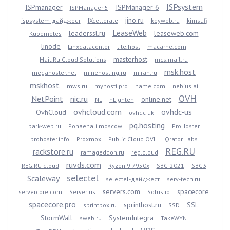
ISPsystem
ISPmanager
ISPManager 6
ISPManager 5
jino.ru
ispsystem-дайджест
IXcellerate
keyweb.ru
kimsufi
LeaseWeb
leaderssl.ru
leaseweb.com
Kubernetes
linode
Linxdatacenter
lite.host
macarne.com
masterhost
Mail.Ru Cloud Solutions
mcs.mail.ru
msk.host
megahoster.net
minehosting.ru
miran.ru
mskhost
mws.ru
myhosti.pro
name.com
nebius.ai
OVH
NetPoint
nic.ru
online.net
NL
nLighten
ovhcloud.com
ovhdc-us
OvhCloud
ovhdc-uk
pq.hosting
park-web.ru
Ponaehali.moscow
ProHoster
prohoster.info
Proxmox
Public Cloud OVH
Qrator Labs
REG.RU
rackstore.ru
ramageddon.ru
reg.cloud
ruvds.com
REG.RU cloud
Ryzen 9 7950x
SBG-2021
SBG3
selectel
Scaleway
selectel-дайджест
serv-tech.ru
servers.com
spacecore
servercore.com
Serverius
Solus.io
spacecore.pro
sprinthost.ru
SSL
sprintbox.ru
SSD
StormWall
SystemIntegra
sweb.ru
TakeWYN