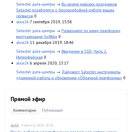
Selectel дата-центры
→
Во время майских праздников
Selectel позаботится о бесперебойной работе ваших
сервисов
0
alice2k
7 сентября 2019, 15:58
Selectel дата-центры
→
Разверните по клику платформу
виртуализации Softklix
0
alice2k
11 декабря 2019, 18:46
Selectel дата-центры
→
Введение в SSD. Часть 2.
Интерфейсная
0
alice2k
6 апреля 2020, 13:17
Selectel дата-центры
→
Дайджест Selectel: инструменты
удаленной работы и обновления «Облачной платформы»
0
Прямой эфир
Комментарии
Публикации
jackb
· 6 августа 2026, 20:36
Рег.ру добавил идентификацию владельцев сайтов через