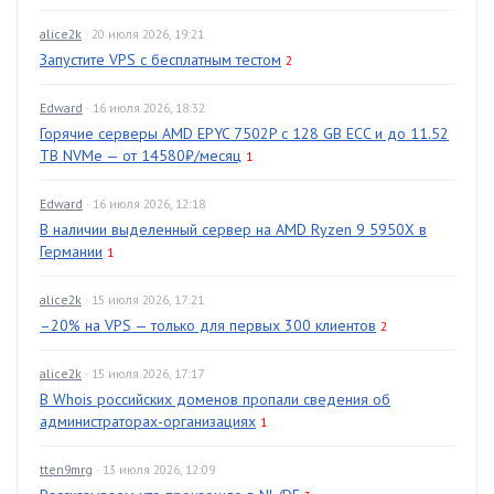
alice2k
· 20 июля 2026, 19:21
Запустите VPS с бесплатным тестом
2
Edward
· 16 июля 2026, 18:32
Горячие серверы AMD EPYC 7502P с 128 GB ECC и до 11.52
TB NVMe — от 14580₽/месяц
1
Edward
· 16 июля 2026, 12:18
В наличии выделенный сервер на AMD Ryzen 9 5950X в
Германии
1
alice2k
· 15 июля 2026, 17:21
–20% на VPS — только для первых 300 клиентов
2
alice2k
· 15 июля 2026, 17:17
В Whois российских доменов пропали сведения об
администраторах-организациях
1
tten9mrg
· 13 июля 2026, 12:09