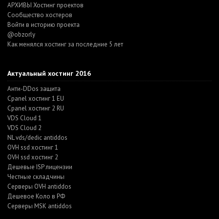
АРХИВЫ Хостинг проектов
Cообщество хостеров
Войти в историю проекта
@obzorly
Как менялся хостинг за последние 5 лет
Актуальный хостинг 2016
Анти-DDos защита
Cpanel хостинг 1 EU
Cpanel хостинг 2 RU
VDS Cloud 1
VDS Cloud 2
NL vds/dedic antiddos
OVH ssd хостинг 1
OVH ssd хостинг 2
Дешевые ISP лицензии
Честные складчины
Серверы OVH antiddos
Дешевое Коло в РФ
Серверы MSK antiddos