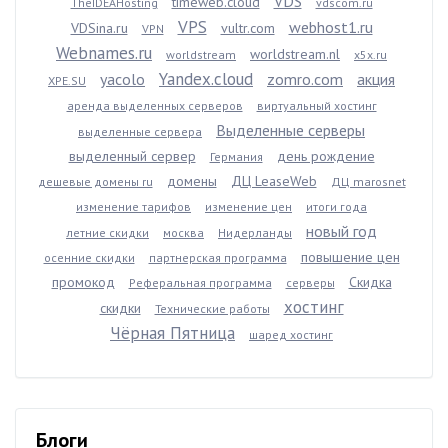
VDS
timeweb.cloud
TheIDEAHosting
vdscom.ru
VPS
webhost1.ru
VDSina.ru
vultr.com
VPN
Webnames.ru
worldstream.nl
worldstream
x5x.ru
Yandex.cloud
yacolo
zomro.com
акция
XPE.SU
аренда выделенных серверов
виртуальный хостинг
Выделенные серверы
выделенные сервера
выделенный сервер
день рождение
Германия
домены
ДЦ LeaseWeb
дешевые домены ru
ДЦ marosnet
изменение тарифов
изменение цен
итоги года
новый год
летние скидки
москва
Нидерланды
повышение цен
осенние скидки
партнерская программа
промокод
Скидка
Реферальная программа
серверы
хостинг
скидки
Технические работы
Чёрная Пятница
шаред хостинг
Блоги