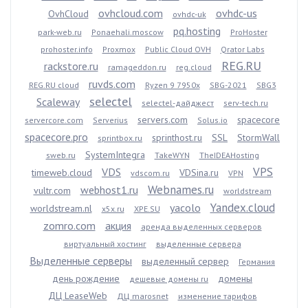
ovhcloud.com
ovhdc-us
OvhCloud
ovhdc-uk
pq.hosting
park-web.ru
Ponaehali.moscow
ProHoster
prohoster.info
Proxmox
Public Cloud OVH
Qrator Labs
REG.RU
rackstore.ru
ramageddon.ru
reg.cloud
ruvds.com
REG.RU cloud
Ryzen 9 7950x
SBG-2021
SBG3
selectel
Scaleway
selectel-дайджест
serv-tech.ru
servers.com
spacecore
servercore.com
Serverius
Solus.io
spacecore.pro
sprinthost.ru
SSL
StormWall
sprintbox.ru
SystemIntegra
sweb.ru
TakeWYN
TheIDEAHosting
VPS
VDS
timeweb.cloud
VDSina.ru
vdscom.ru
VPN
Webnames.ru
webhost1.ru
vultr.com
worldstream
Yandex.cloud
yacolo
worldstream.nl
x5x.ru
XPE.SU
zomro.com
акция
аренда выделенных серверов
виртуальный хостинг
выделенные сервера
Выделенные серверы
выделенный сервер
Германия
день рождение
домены
дешевые домены ru
ДЦ LeaseWeb
ДЦ marosnet
изменение тарифов