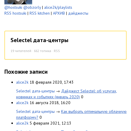
@hostsuki
@obzorly
|
alice2k/playlists
RSS hostsuki
|
RSS kitchen
|
АРХИВ
|
дайджесты
Selectel дата-центры
19
читателей · 662 топика ·
RSS
Похожие записи
alice2k
18 февраля 2020, 17:43
Selectel дата-центры
→
Дайджест Selectel: об услугах,
новинках и событиях (январь 2020)
0
alice2k
16 августа 2018, 16:20
Selectel дата-центры
→
Как выбрать оптимальную облачную
платформу?
0
alice2k
5 февраля 2021, 12:13