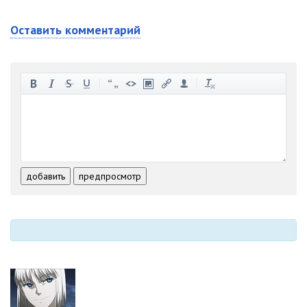
Оставить комментарий
-
-
-
-
-
-
-
-
-
-
-
-
-
-
-
-
-
-
-
-
-
-
-
-
добавить
предпросмотр
-
-
-
-
-
-