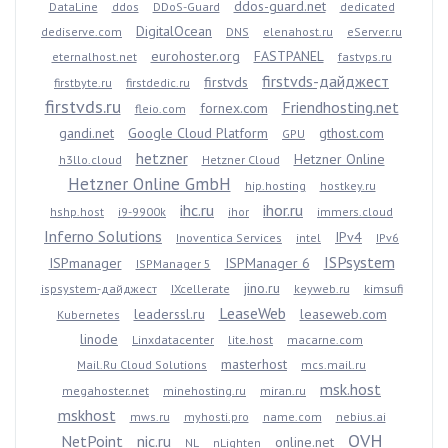
ddos-guard.net
DataLine
ddos
DDoS-Guard
dedicated
DigitalOcean
dediserve.com
DNS
elenahost.ru
eServer.ru
eurohoster.org
FASTPANEL
eternalhost.net
fastvps.ru
firstvds-дайджест
firstvds
firstbyte.ru
firstdedic.ru
firstvds.ru
Friendhosting.net
fornex.com
fleio.com
gandi.net
Google Cloud Platform
gthost.com
GPU
hetzner
Hetzner Online
h3llo.cloud
Hetzner Cloud
Hetzner Online GmbH
hip.hosting
hostkey.ru
ihc.ru
ihor.ru
hshp.host
i9-9900k
ihor
immers.cloud
Inferno Solutions
IPv4
Inoventica Services
intel
IPv6
ISPsystem
ISPmanager
ISPManager 6
ISPManager 5
jino.ru
ispsystem-дайджест
IXcellerate
keyweb.ru
kimsufi
LeaseWeb
leaderssl.ru
leaseweb.com
Kubernetes
linode
Linxdatacenter
lite.host
macarne.com
masterhost
Mail.Ru Cloud Solutions
mcs.mail.ru
msk.host
megahoster.net
minehosting.ru
miran.ru
mskhost
mws.ru
myhosti.pro
name.com
nebius.ai
OVH
NetPoint
nic.ru
online.net
NL
nLighten