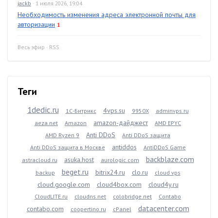
jackb
· 1 июля 2026, 19:04
Необходимость изменения адреса электронной почты для
авторизации
1
Весь эфир
·
RSS
Теги
1dedic.ru
4vps.su
1С-Битрикс
9950X
adminvps.ru
amazon-дайджест
aeza.net
Amazon
AMD EPYC
Anti DDoS
AMD Ryzen 9
Anti DDoS защита
antiddos
Anti DDoS защита в Москве
AntiDDoS Game
backblaze.com
asuka.host
astracloud.ru
aurologic.com
beget.ru
bitrix24.ru
clo.ru
backup
cloud vps
cloud.google.com
cloud4box.com
cloud4y.ru
CloudLITE.ru
cloudns.net
colobridge.net
Contabo
datacenter.com
contabo.com
coopertino.ru
cPanel