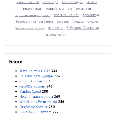
изменение цен
итоги года
летние скидки
москва
новый год
Нидерланды
осенние скидки
повышение цен
промокод
партнерская программа
Скидка
скидки
Реферальная программа
серверы
хостинг
Чёрная Пятница
Технические работы
шаред хостинг
Блоги
Дата-центры OVH
1344
Selectel дата-центры
662
REG.ru Хостинг
589
FirstVDS Хостинг
546
Yandex Cloud
280
Hetzner дата-центры
269
WebNames Регистратор
256
FirstDedic Хостинг
230
Лицензии ISPsystem
222