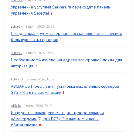
Управление услугами Servers.ru переходит в панель
управления Selectel
2
alice2k
· 8 июля 2026, 20:25
Сегодня планируем завершить восстановление и запустить
большую часть серверов
2
alice2k
· 8 июля 2026, 19:20
Необходимость изменения адреса электронной почты для
авторизации
3
Edward
· 8 июля 2026, 16:32
ABCD.HOST: бесплатная установка выделенных серверов
SYS и RISE на время акции
1
Alik46
· 4 июля 2026, 22:40
Инцидент с охлаждением в дата-центре локации
«Амстердам» (Qupra DC2). Постмортем и наши
обязательства
10