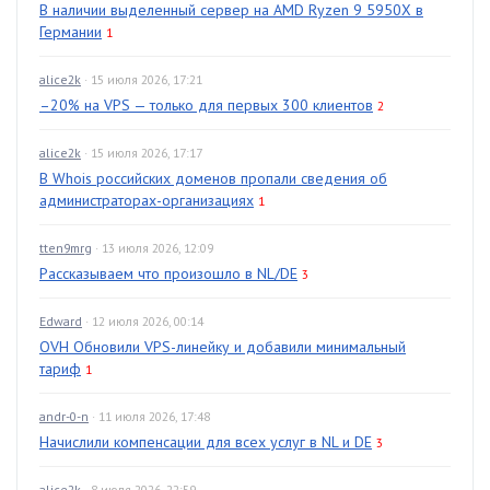
В наличии выделенный сервер на AMD Ryzen 9 5950X в
Германии
1
alice2k
· 15 июля 2026, 17:21
–20% на VPS — только для первых 300 клиентов
2
alice2k
· 15 июля 2026, 17:17
В Whois российских доменов пропали сведения об
администраторах-организациях
1
tten9mrg
· 13 июля 2026, 12:09
Рассказываем что произошло в NL/DE
3
Edward
· 12 июля 2026, 00:14
OVH Обновили VPS-линейку и добавили минимальный
тариф
1
andr-0-n
· 11 июля 2026, 17:48
Начислили компенсации для всех услуг в NL и DE
3
alice2k
· 8 июля 2026, 22:59