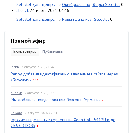
Selectel дата-центры
→
Октябрьская подборка Selectel
0
alice2k
24 марта 2021, 04:46
Selectel дата-центры
→
Новый дайджест Selectel
0
Прямой эфир
Комментарии
Публикации
jackb
· 6 августа 2026, 20:36
Рег.ру добавил идентификацию владельцев сайтов через
«Госуслуги»
133
alice2k
· 2 августа 2026, 03:13
Мы добавили новую локацию боксов в Германии
2
Edward
· 2 августа 2026, 02:24
Горячие выделенные серверы на Xeon Gold 5412U и до
256 GB DDR5
1