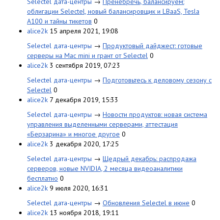
Selectel дата-центры
→
Пренебречь, балансируем:
облигации Selectel, новый балансировщик и LBaaS, Tesla
A100 и тайны тикетов
0
alice2k
15 апреля 2021, 19:08
Selectel дата-центры
→
Продуктовый дайджест: готовые
серверы на Mac mini и грант от Selectel
0
alice2k
3 сентября 2019, 07:23
Selectel дата-центры
→
Подготовьтесь к деловому сезону с
Selectel
0
alice2k
7 декабря 2019, 15:33
Selectel дата-центры
→
Новости продуктов: новая система
управления выделенными серверами, аттестация
«Берзарина» и многое другое
0
alice2k
3 декабря 2020, 17:25
Selectel дата-центры
→
Щедрый декабрь: распродажа
серверов, новые NVIDIA, 2 месяца видеоаналитики
бесплатно
0
alice2k
9 июля 2020, 16:31
Selectel дата-центры
→
Обновления Selectel в июне
0
alice2k
13 ноября 2018, 19:11