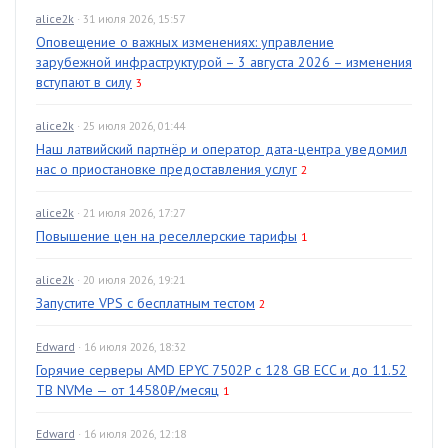
alice2k
· 31 июля 2026, 15:57
Оповещение о важных изменениях: управление
зарубежной инфраструктурой – 3 августа 2026 – изменения
вступают в силу
3
alice2k
· 25 июля 2026, 01:44
Наш латвийский партнёр и оператор дата-центра уведомил
нас о приостановке предоставления услуг
2
alice2k
· 21 июля 2026, 17:27
Повышение цен на реселлерские тарифы
1
alice2k
· 20 июля 2026, 19:21
Запустите VPS с бесплатным тестом
2
Edward
· 16 июля 2026, 18:32
Горячие серверы AMD EPYC 7502P с 128 GB ECC и до 11.52
TB NVMe — от 14580₽/месяц
1
Edward
· 16 июля 2026, 12:18