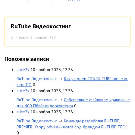
RuTube Видеохостинг
1
читатель · 5 топиков ·
RSS
Похожие записи
alice2k
10 ноября 2025, 12:28
RuTube Видеохостинг
→
Как устроен CDN RUTUBE: железо,
сеть, ПО
0
alice2k
10 ноября 2025, 12:28
RuTube Видеохостинг
→
Собственное файловое хранилище
для 400 Пбайт видеоконтента
0
alice2k
10 ноября 2025, 12:28
RuTube Видеохостинг
→
Команды разработки RUTUBE,
PREMIER, Yappy объединяются под брендом RUTUBE TECH
0