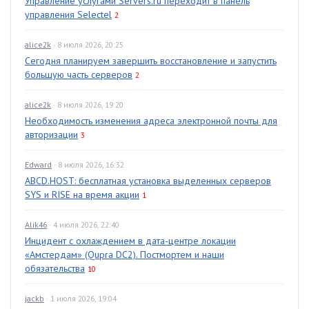
Управление услугами Servers.ru переходит в панель
управления Selectel
2
alice2k
· 8 июля 2026, 20:25
Сегодня планируем завершить восстановление и запустить
большую часть серверов
2
alice2k
· 8 июля 2026, 19:20
Необходимость изменения адреса электронной почты для
авторизации
3
Edward
· 8 июля 2026, 16:32
ABCD.HOST: бесплатная установка выделенных серверов
SYS и RISE на время акции
1
Alik46
· 4 июля 2026, 22:40
Инцидент с охлаждением в дата-центре локации
«Амстердам» (Qupra DC2). Постмортем и наши
обязательства
10
jackb
· 1 июля 2026, 19:04