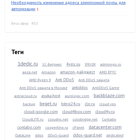
Необходимость изменения адреса электронной почты для
авторизации
1
Весь эфир
·
RSS
Теги
1dedic.ru
4vps.su
1С-Битрикс
9950X
adminvps.ru
amazon-дайджест
aeza.net
Amazon
AMD EPYC
Anti DDoS
AMD Ryzen 9
Anti DDoS защита
antiddos
Anti DDoS защита в Москве
AntiDDoS Game
backblaze.com
asuka.host
astracloud.ru
aurologic.com
beget.ru
bitrix24.ru
clo.ru
backup
cloud vps
cloud.google.com
cloud4box.com
cloud4y.ru
CloudLITE.ru
cloudns.net
colobridge.net
Contabo
datacenter.com
contabo.com
coopertino.ru
cPanel
ddos-guard.net
DataLine
ddos
DDoS-Guard
dedicated