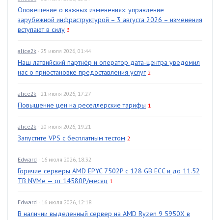
Оповещение о важных изменениях: управление
зарубежной инфраструктурой – 3 августа 2026 – изменения
вступают в силу
3
alice2k
· 25 июля 2026, 01:44
Наш латвийский партнёр и оператор дата-центра уведомил
нас о приостановке предоставления услуг
2
alice2k
· 21 июля 2026, 17:27
Повышение цен на реселлерские тарифы
1
alice2k
· 20 июля 2026, 19:21
Запустите VPS с бесплатным тестом
2
Edward
· 16 июля 2026, 18:32
Горячие серверы AMD EPYC 7502P с 128 GB ECC и до 11.52
TB NVMe — от 14580₽/месяц
1
Edward
· 16 июля 2026, 12:18
В наличии выделенный сервер на AMD Ryzen 9 5950X в