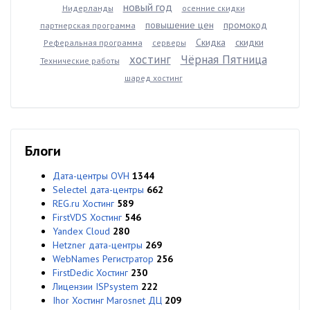
новый год
Нидерланды
осенние скидки
повышение цен
промокод
партнерская программа
Скидка
скидки
Реферальная программа
серверы
хостинг
Чёрная Пятница
Технические работы
шаред хостинг
Блоги
Дата-центры OVH
1344
Selectel дата-центры
662
REG.ru Хостинг
589
FirstVDS Хостинг
546
Yandex Cloud
280
Hetzner дата-центры
269
WebNames Регистратор
256
FirstDedic Хостинг
230
Лицензии ISPsystem
222
Ihor Хостинг Marosnet ДЦ
209