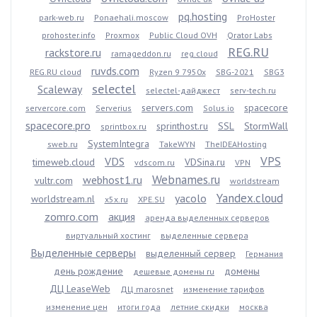
pq.hosting
park-web.ru
Ponaehali.moscow
ProHoster
prohoster.info
Proxmox
Public Cloud OVH
Qrator Labs
REG.RU
rackstore.ru
ramageddon.ru
reg.cloud
ruvds.com
REG.RU cloud
Ryzen 9 7950x
SBG-2021
SBG3
selectel
Scaleway
selectel-дайджест
serv-tech.ru
servers.com
spacecore
servercore.com
Serverius
Solus.io
spacecore.pro
sprinthost.ru
SSL
StormWall
sprintbox.ru
SystemIntegra
sweb.ru
TakeWYN
TheIDEAHosting
VPS
VDS
timeweb.cloud
VDSina.ru
vdscom.ru
VPN
Webnames.ru
webhost1.ru
vultr.com
worldstream
Yandex.cloud
yacolo
worldstream.nl
x5x.ru
XPE.SU
zomro.com
акция
аренда выделенных серверов
виртуальный хостинг
выделенные сервера
Выделенные серверы
выделенный сервер
Германия
день рождение
домены
дешевые домены ru
ДЦ LeaseWeb
ДЦ marosnet
изменение тарифов
изменение цен
итоги года
летние скидки
москва