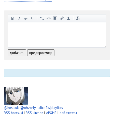
-
-
-
-
-
-
-
-
-
-
-
-
-
-
-
-
-
-
-
-
-
-
-
-
добавить
предпросмотр
-
-
-
-
-
-
@hostsuki
@obzorly
|
alice2k/playlists
RSS hostsuki
|
RSS kitchen
|
АРХИВ
|
дайджесты