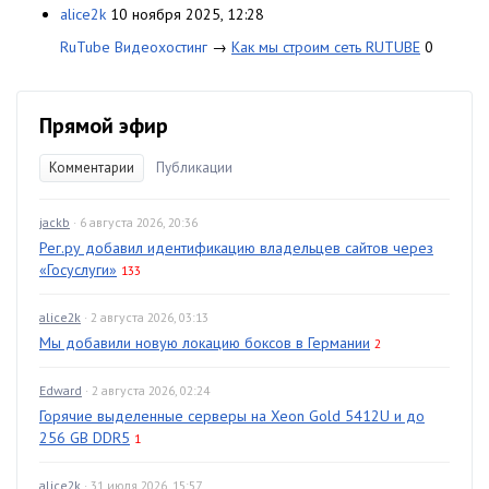
alice2k
10 ноября 2025, 12:28
RuTube Видеохостинг
→
Как мы строим сеть RUTUBE
0
Прямой эфир
Комментарии
Публикации
jackb
· 6 августа 2026, 20:36
Рег.ру добавил идентификацию владельцев сайтов через
«Госуслуги»
133
alice2k
· 2 августа 2026, 03:13
Мы добавили новую локацию боксов в Германии
2
Edward
· 2 августа 2026, 02:24
Горячие выделенные серверы на Xeon Gold 5412U и до
256 GB DDR5
1
alice2k
· 31 июля 2026, 15:57