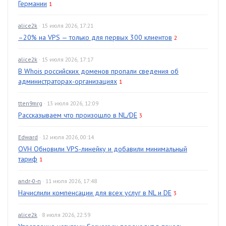
Германии
1
alice2k
· 15 июля 2026, 17:21
–20% на VPS — только для первых 300 клиентов
2
alice2k
· 15 июля 2026, 17:17
В Whois российских доменов пропали сведения об
администраторах-организациях
1
tten9mrg
· 13 июля 2026, 12:09
Рассказываем что произошло в NL/DE
3
Edward
· 12 июля 2026, 00:14
OVH Обновили VPS-линейку и добавили минимальный
тариф
1
andr-0-n
· 11 июля 2026, 17:48
Начислили компенсации для всех услуг в NL и DE
3
alice2k
· 8 июля 2026, 22:59