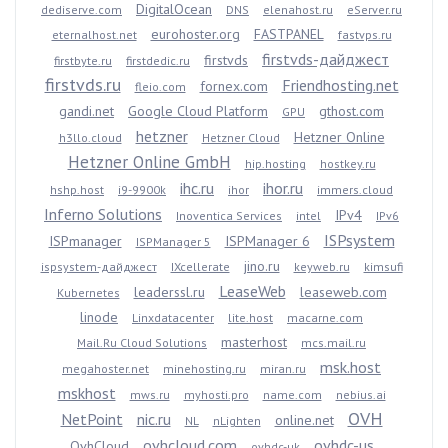
DigitalOcean
dediserve.com
DNS
elenahost.ru
eServer.ru
eurohoster.org
FASTPANEL
eternalhost.net
fastvps.ru
firstvds-дайджест
firstvds
firstbyte.ru
firstdedic.ru
firstvds.ru
Friendhosting.net
fornex.com
fleio.com
gandi.net
Google Cloud Platform
gthost.com
GPU
hetzner
Hetzner Online
h3llo.cloud
Hetzner Cloud
Hetzner Online GmbH
hip.hosting
hostkey.ru
ihc.ru
ihor.ru
hshp.host
i9-9900k
ihor
immers.cloud
Inferno Solutions
IPv4
Inoventica Services
intel
IPv6
ISPsystem
ISPmanager
ISPManager 6
ISPManager 5
jino.ru
ispsystem-дайджест
IXcellerate
keyweb.ru
kimsufi
LeaseWeb
leaderssl.ru
leaseweb.com
Kubernetes
linode
Linxdatacenter
lite.host
macarne.com
masterhost
Mail.Ru Cloud Solutions
mcs.mail.ru
msk.host
megahoster.net
minehosting.ru
miran.ru
mskhost
mws.ru
myhosti.pro
name.com
nebius.ai
OVH
NetPoint
nic.ru
online.net
NL
nLighten
ovhcloud.com
ovhdc-us
OvhCloud
ovhdc-uk