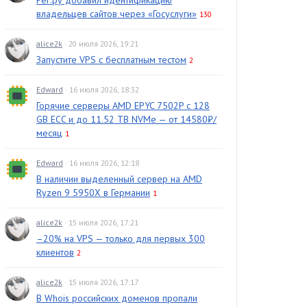
Рег.ру добавил идентификацию
владельцев сайтов через «Госуслуги»
130
alice2k
· 20 июля 2026, 19:21
Запустите VPS с бесплатным тестом
2
Edward
· 16 июля 2026, 18:32
Горячие серверы AMD EPYC 7502P с 128
GB ECC и до 11.52 TB NVMe — от 14580₽/
месяц
1
Edward
· 16 июля 2026, 12:18
В наличии выделенный сервер на AMD
Ryzen 9 5950X в Германии
1
alice2k
· 15 июля 2026, 17:21
–20% на VPS — только для первых 300
клиентов
2
alice2k
· 15 июля 2026, 17:17
В Whois российских доменов пропали