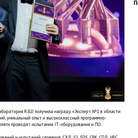
П
боратория R&D получила награду «Эксперт №1 в области
ий, уникальный опыт и высококлассный программно-
ллеги проводят испытания IT-оборудования и ПО.
аний и испытаний серверов, СХД, S3, SDS, СРК, СПД, HPC,