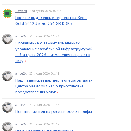
Edward
· 2 августа 2026, 02:24
Горячие выделенные серверы на Xeon
Gold 5412U и до 256 GB DDR5
1
alice2k
· 31 июля 2026, 15:57
Оповещение о важных изменениях:
управление зарубежной инфраструктурой
– 3 августа 2026 – изменения вступают в
силу
3
alice2k
· 25 июля 2026, 01:44
Наш латвийский партнёр и оператор дата-
центра уведомил нас о приостановке
предоставления услуг
2
alice2k
· 21 июля 2026, 17:27
Повышение цен на реселлерские тарифы
1
alice2k
· 20 июля 2026, 22:45