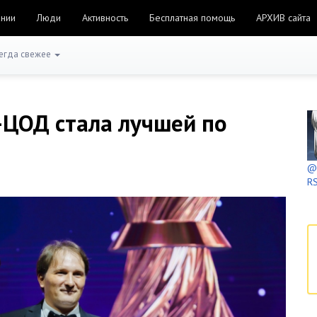
ании
Люди
Активность
Бесплатная помощь
АРХИВ сайта
егда свежее
ЦОД стала лучшей по
@h
RS