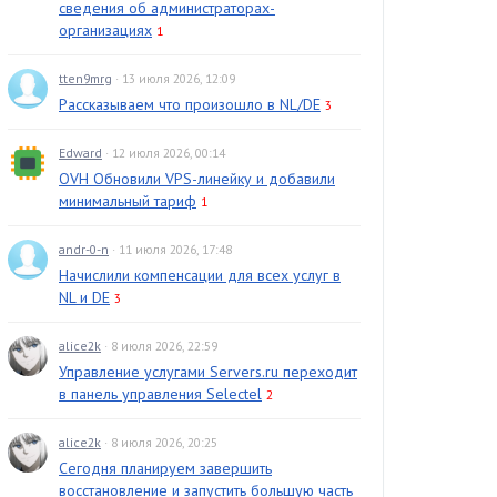
сведения об администраторах-
организациях
1
tten9mrg
· 13 июля 2026, 12:09
Рассказываем что произошло в NL/DE
3
Edward
· 12 июля 2026, 00:14
OVH Обновили VPS-линейку и добавили
минимальный тариф
1
andr-0-n
· 11 июля 2026, 17:48
Начислили компенсации для всех услуг в
NL и DE
3
alice2k
· 8 июля 2026, 22:59
Управление услугами Servers.ru переходит
в панель управления Selectel
2
alice2k
· 8 июля 2026, 20:25
Сегодня планируем завершить
восстановление и запустить большую часть