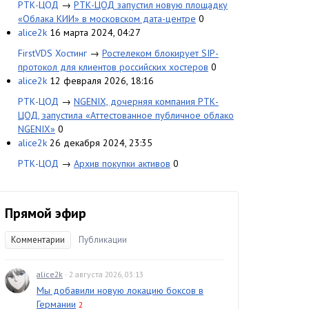
РТК-ЦОД
→
РТК-ЦОД запустил новую площадку
«Облака КИИ» в московском дата-центре
0
alice2k
16 марта 2024, 04:27
FirstVDS Хостинг
→
Ростелеком блокирует SIP-
протокол для клиентов российских хостеров
0
alice2k
12 февраля 2026, 18:16
РТК-ЦОД
→
NGENIX, дочерняя компания РТК-
ЦОД, запустила «Аттестованное публичное облако
NGENIX»
0
alice2k
26 декабря 2024, 23:35
РТК-ЦОД
→
Архив покупки активов
0
Прямой эфир
Комментарии
Публикации
alice2k
· 2 августа 2026, 03:13
Мы добавили новую локацию боксов в
Германии
2