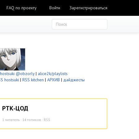
FAQ по проекту
Войти
Зарегистрироваться
ostsuki
@obzorly
|
alice2k/playlists
S hostsuki
|
RSS kitchen
|
АРХИВ
|
дайджесты
РТК-ЦОД
1
читатель · 14 топиков ·
RSS