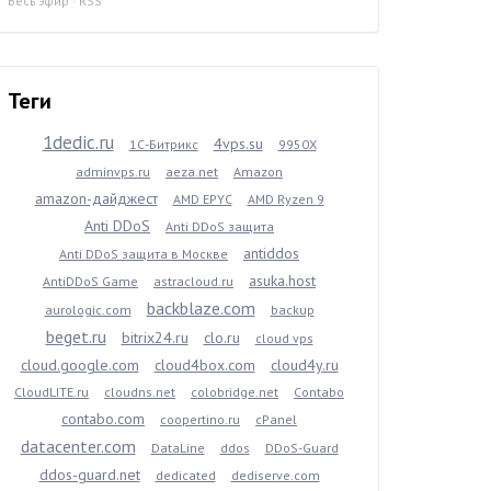
Весь эфир
·
RSS
Теги
1dedic.ru
4vps.su
1С-Битрикс
9950X
adminvps.ru
aeza.net
Amazon
amazon-дайджест
AMD EPYC
AMD Ryzen 9
Anti DDoS
Anti DDoS защита
antiddos
Anti DDoS защита в Москве
asuka.host
AntiDDoS Game
astracloud.ru
backblaze.com
aurologic.com
backup
beget.ru
bitrix24.ru
clo.ru
cloud vps
cloud.google.com
cloud4box.com
cloud4y.ru
CloudLITE.ru
cloudns.net
colobridge.net
Contabo
contabo.com
coopertino.ru
cPanel
datacenter.com
DataLine
ddos
DDoS-Guard
ddos-guard.net
dedicated
dediserve.com