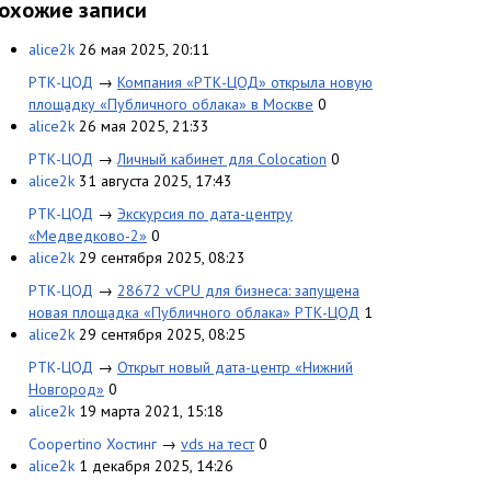
охожие записи
alice2k
26 мая 2025, 20:11
РТК-ЦОД
→
Компания «РТК-ЦОД» открыла новую
площадку «Публичного облака» в Москве
0
alice2k
26 мая 2025, 21:33
РТК-ЦОД
→
Личный кабинет для Colocation
0
alice2k
31 августа 2025, 17:43
РТК-ЦОД
→
Экскурсия по дата-центру
«Медведково-2»
0
alice2k
29 сентября 2025, 08:23
РТК-ЦОД
→
28672 vCPU для бизнеса: запущена
новая площадка «Публичного облака» РТК-ЦОД
1
alice2k
29 сентября 2025, 08:25
РТК-ЦОД
→
Открыт новый дата-центр «Нижний
Новгород»
0
alice2k
19 марта 2021, 15:18
Coopertino Хостинг
→
vds на тест
0
alice2k
1 декабря 2025, 14:26