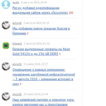
jackb
· 6 августа 2026, 20:36
Рег.ру добавил идентификацию
владельцев сайтов через «Госуслуги»
133
alice2k
· 2 августа 2026, 03:13
Мы добавили новую локацию боксов в
Германии
2
Edward
· 2 августа 2026, 02:24
Горячие выделенные серверы на Xeon
Gold 5412U и до 256 GB DDR5
1
alice2k
· 31 июля 2026, 15:57
Оповещение о важных изменениях:
управление зарубежной инфраструктурой
– 3 августа 2026 – изменения вступают в
силу
3
alice2k
· 25 июля 2026, 01:44
Наш латвийский партнёр и оператор дата-
центра уведомил нас о приостановке