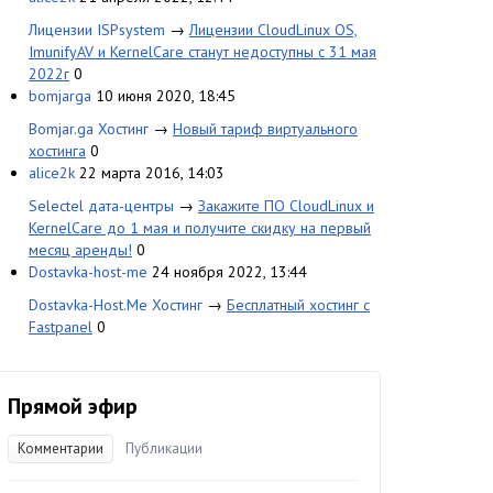
Лицензии ISPsystem
→
Лицензии CloudLinux OS,
ImunifyAV и KernelCare станут недоступны с 31 мая
2022г
0
bomjarga
10 июня 2020, 18:45
Bomjar.ga Хостинг
→
Новый тариф виртуального
хостинга
0
alice2k
22 марта 2016, 14:03
Selectel дата-центры
→
Закажите ПО CloudLinux и
KernelСare до 1 мая и получите скидку на первый
месяц аренды!
0
Dostavka-host-me
24 ноября 2022, 13:44
Dostavka-Host.Me Хостинг
→
Бесплатный хостинг с
Fastpanel
0
Прямой эфир
Комментарии
Публикации