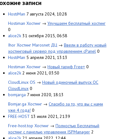
охожие записи
HostiMan
7 августа 2024, 10:28
Hostiman Хостинг
→
Улучшаем бесплатный хостинг
0
alice2k
31 октября 2015, 06:58
Ihor Хостинг Marosnet ДЦ
→
Ввели в работу новый
хостинговый сервер под управлением cPanel
0
HostiMan
5 апреля 2021, 13:13
Hostiman Хостинг
→
Новый тариф Free+
0
alice2k
2 июня 2021, 03:50
CloudLinux OS
→
Новый одиночный выпуск ОС
CloudLinux
0
bomjarga
7 июня 2020, 18:13
Bomjar.ga Хостинг
→
Спасибо за то, что вы с нами
уже 4 года!
0
FREE-HOST
13 июля 2021, 21:39
Free-host.top Хостинг
→
Полностью Бесплатный
хостинг с панелью управления ISPManager
2
alice2k
21 апреля 2022, 12:44