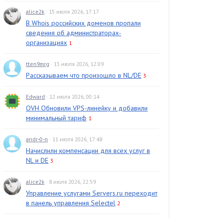
alice2k
· 15 июля 2026, 17:17
В Whois российских доменов пропали
сведения об администраторах-
организациях
1
tten9mrg
· 13 июля 2026, 12:09
Рассказываем что произошло в NL/DE
3
Edward
· 12 июля 2026, 00:14
OVH Обновили VPS-линейку и добавили
минимальный тариф
1
andr-0-n
· 11 июля 2026, 17:48
Начислили компенсации для всех услуг в
NL и DE
3
alice2k
· 8 июля 2026, 22:59
Управление услугами Servers.ru переходит
в панель управления Selectel
2