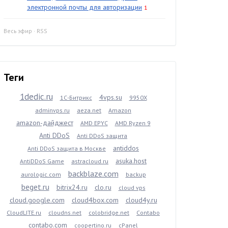
электронной почты для авторизации
1
Весь эфир
·
RSS
Теги
1dedic.ru
4vps.su
1С-Битрикс
9950X
adminvps.ru
aeza.net
Amazon
amazon-дайджест
AMD EPYC
AMD Ryzen 9
Anti DDoS
Anti DDoS защита
antiddos
Anti DDoS защита в Москве
asuka.host
AntiDDoS Game
astracloud.ru
backblaze.com
aurologic.com
backup
beget.ru
bitrix24.ru
clo.ru
cloud vps
cloud.google.com
cloud4box.com
cloud4y.ru
CloudLITE.ru
cloudns.net
colobridge.net
Contabo
contabo.com
coopertino.ru
cPanel