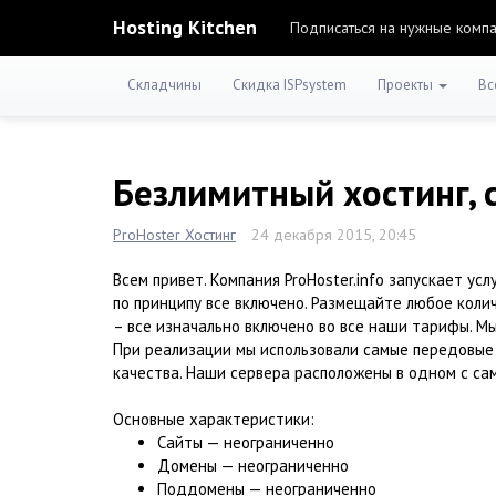
Hosting Kitchen
Подписаться на нужные комп
Складчины
Скидка ISPsystem
Проекты
Вс
Безлимитный хостинг, 
ProHoster Хостинг
24 декабря 2015, 20:45
Всем привет. Компания ProHoster.info запускает усл
по принципу все включено. Размещайте любое количе
– все изначально включено во все наши тарифы. Мы
При реализации мы использовали самые передовые 
качества. Наши сервера расположены в одном с с
Основные характеристики:
Сайты — неограниченно
Домены — неограниченно
Поддомены — неограниченно