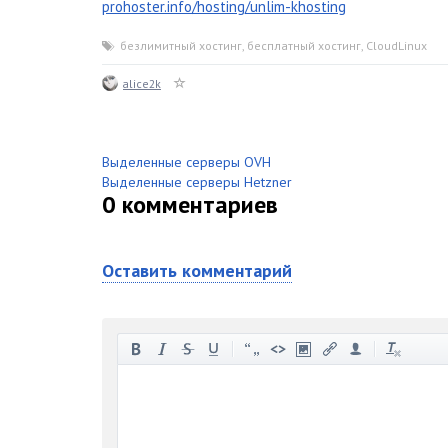
prohoster.info/hosting/unlim-khosting
безлимитный хостинг
,
бесплатный хостинг
,
CloudLinux
alice2k
Выделенные серверы OVH
Выделенные серверы Hetzner
0
комментариев
Оставить комментарий
-
-
-
-
-
-
-
-
-
-
-
-
-
-
-
-
-
-