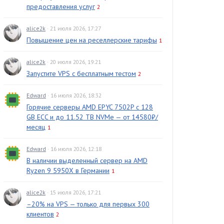
предоставления услуг
2
alice2k
· 21 июля 2026, 17:27
Повышение цен на реселлерские тарифы
1
alice2k
· 20 июля 2026, 19:21
Запустите VPS с бесплатным тестом
2
Edward
· 16 июля 2026, 18:32
Горячие серверы AMD EPYC 7502P с 128
GB ECC и до 11.52 TB NVMe — от 14580₽/
месяц
1
Edward
· 16 июля 2026, 12:18
В наличии выделенный сервер на AMD
Ryzen 9 5950X в Германии
1
alice2k
· 15 июля 2026, 17:21
–20% на VPS — только для первых 300
клиентов
2