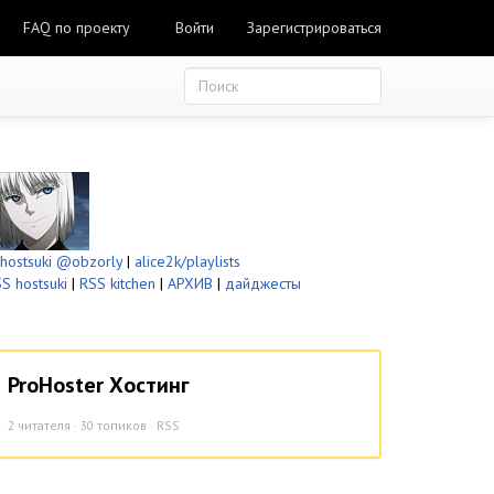
FAQ по проекту
Войти
Зарегистрироваться
ostsuki
@obzorly
|
alice2k/playlists
S hostsuki
|
RSS kitchen
|
АРХИВ
|
дайджесты
ProHoster Хостинг
2
читателя · 30 топиков ·
RSS