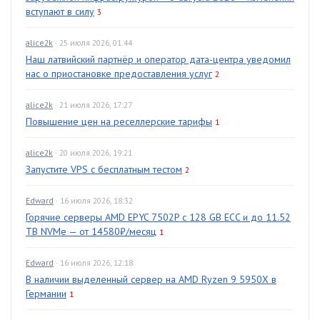
вступают в силу
3
alice2k
· 25 июля 2026, 01:44
Наш латвийский партнёр и оператор дата-центра уведомил
нас о приостановке предоставления услуг
2
alice2k
· 21 июля 2026, 17:27
Повышение цен на реселлерские тарифы
1
alice2k
· 20 июля 2026, 19:21
Запустите VPS с бесплатным тестом
2
Edward
· 16 июля 2026, 18:32
Горячие серверы AMD EPYC 7502P с 128 GB ECC и до 11.52
TB NVMe — от 14580₽/месяц
1
Edward
· 16 июля 2026, 12:18
В наличии выделенный сервер на AMD Ryzen 9 5950X в
Германии
1