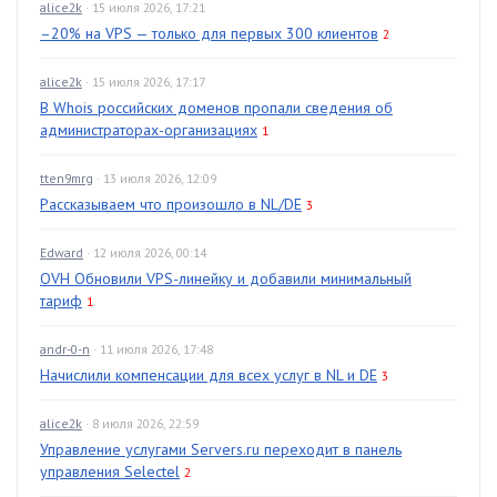
alice2k
· 15 июля 2026, 17:21
–20% на VPS — только для первых 300 клиентов
2
alice2k
· 15 июля 2026, 17:17
В Whois российских доменов пропали сведения об
администраторах-организациях
1
tten9mrg
· 13 июля 2026, 12:09
Рассказываем что произошло в NL/DE
3
Edward
· 12 июля 2026, 00:14
OVH Обновили VPS-линейку и добавили минимальный
тариф
1
andr-0-n
· 11 июля 2026, 17:48
Начислили компенсации для всех услуг в NL и DE
3
alice2k
· 8 июля 2026, 22:59
Управление услугами Servers.ru переходит в панель
управления Selectel
2