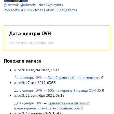
@hostsuki
@obzorly
|
alice2k/playlists
RSS hostsuki
|
RSS kitchen
|
АРХИВ
|
дайджесты
Дата-центры OVH
36
читателей · 1344 топика ·
RSS
Похожие записи
alice2k
4 августа 2022, 15:17
Дата-центры OVH
→
Ваш Справочный центр меняется
0
alice2k
17 мая 2019, 03:55
Дата-центры OVH
→
50% на первые 3 месяца OVH US
0
alice2k
21 сентября 2021, 08:15
Дата-центры OVH
→
Приветственное письмо от
председателя и генерального директора
0
alice2k
17 апреля 2025, 15:43