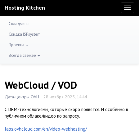
Hosting Kitchen
Toggl
naviga
Складчины
Скидка ISPsystem
Проекты
Всегда свежее
WebCloud / VOD
Дата-центры OVH
28 ноября 2025, 14:44
С DRM-технологиями, которые скоро появятся. И особенно в
публичном облаке/видео по запросу.
labs.ovhcloud.com/en/video-webhosting/