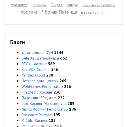
промокод
Скидка
скидки
серверы
Технические работы
хостинг
Чёрная Пятница
шаред хостинг
Блоги
Дата-центры OVH
1344
Selectel дата-центры
662
REG.ru Хостинг
589
FirstVDS Хостинг
546
Yandex Cloud
280
Hetzner дата-центры
269
WebNames Регистратор
256
FirstDedic Хостинг
230
Лицензии ISPsystem
222
Ihor Хостинг Marosnet ДЦ
209
Nic.Ru Хостинг Регистратор
196
Rackstore Хостинг
195
YaColo Хостинг
185
PQ.hosting Хостинг
183