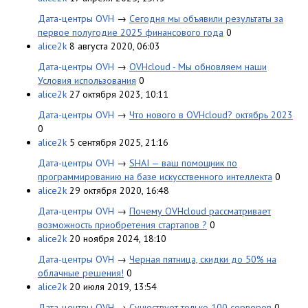
Дата-центры OVH
→
Сегодня мы объявили результаты за
первое полугодие 2025 финансового года
0
alice2k
8 августа 2020, 06:03
Дата-центры OVH
→
OVHcloud - Мы обновляем наши
Условия использования
0
alice2k
27 октября 2023, 10:11
Дата-центры OVH
→
Что нового в OVHcloud? октябрь 2023
0
alice2k
5 сентября 2025, 21:16
Дата-центры OVH
→
SHAI — ваш помощник по
программированию на базе искусственного интеллекта
0
alice2k
29 октября 2020, 16:48
Дата-центры OVH
→
Почему OVHcloud рассматривает
возможность приобретения стартапов ?
0
alice2k
20 ноября 2024, 18:10
Дата-центры OVH
→
Черная пятница, скидки до 50% на
облачные решения!
0
alice2k
20 июля 2019, 13:54
Дата-центры OVH
→
Существует только 100 серверов
0