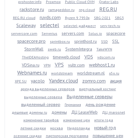
prohoster.info
Proxmox
Public Cloud OVH
Qrator Labs
REG.RU
rackstore.ru
ramageddon.ru
reg.cloud
ruvds.com
REG.RU cloud
Ryzen 9 7950x
SBG-2021
SBG3
selectel
Scaleway
selectel-дайджест
serv-tech.ru
servers.com
spacecore
servercore.com
Serverius
Solus.io
spacecore.pro
sprinthost.ru
SSL
sprintbox.ru
SSD
StormWall
SystemIntegra
sweb.ru
TakeWYN
VDS
timeweb.cloud
TheIDEAHosting
vdscom.ru
VPS
webhost1.ru
VDSina.ru
vultr.com
VPN
Webnames.ru
worldstream.nl
worldstream
x5x.ru
Yandex.cloud
yacolo
zomro.com
акция
XPE.SU
аренда выделенных серверов
виртуальный хостинг
Выделенные серверы
выделенные сервера
выделенный сервер
день рождение
Германия
домены
ДЦ LeaseWeb
дешевые домены ru
ДЦ marosnet
изменение тарифов
изменение цен
итоги года
новый год
летние скидки
москва
Нидерланды
повышение цен
осенние скидки
партнерская программа