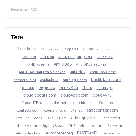
Весь эфир
·
RSS
Теги
1dedic.ru
4vps.su
1С-Битрикс
9950X
adminvps.ru
amazon-дайджест
aeza.net
Amazon
AMD EPYC
Anti DDoS
AMD Ryzen 9
Anti DDoS защита
antiddos
Anti DDoS защита в Москве
AntiDDoS Game
backblaze.com
asuka.host
astracloud.ru
aurologic.com
beget.ru
bitrix24.ru
clo.ru
backup
cloud vps
cloud.google.com
cloud4box.com
cloud4y.ru
CloudLITE.ru
cloudns.net
colobridge.net
Contabo
datacenter.com
contabo.com
coopertino.ru
cPanel
ddos-guard.net
DataLine
ddos
DDoS-Guard
dedicated
DigitalOcean
dediserve.com
DNS
elenahost.ru
eServer.ru
eurohoster.org
FASTPANEL
eternalhost.net
fastvps.ru