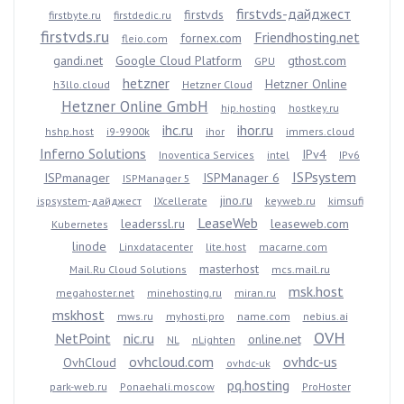
firstvds-дайджест
firstvds
firstbyte.ru
firstdedic.ru
firstvds.ru
Friendhosting.net
fornex.com
fleio.com
gandi.net
Google Cloud Platform
gthost.com
GPU
hetzner
Hetzner Online
h3llo.cloud
Hetzner Cloud
Hetzner Online GmbH
hip.hosting
hostkey.ru
ihc.ru
ihor.ru
hshp.host
i9-9900k
ihor
immers.cloud
Inferno Solutions
IPv4
Inoventica Services
intel
IPv6
ISPsystem
ISPmanager
ISPManager 6
ISPManager 5
jino.ru
ispsystem-дайджест
IXcellerate
keyweb.ru
kimsufi
LeaseWeb
leaderssl.ru
leaseweb.com
Kubernetes
linode
Linxdatacenter
lite.host
macarne.com
masterhost
Mail.Ru Cloud Solutions
mcs.mail.ru
msk.host
megahoster.net
minehosting.ru
miran.ru
mskhost
mws.ru
myhosti.pro
name.com
nebius.ai
OVH
NetPoint
nic.ru
online.net
NL
nLighten
ovhcloud.com
ovhdc-us
OvhCloud
ovhdc-uk
pq.hosting
park-web.ru
Ponaehali.moscow
ProHoster