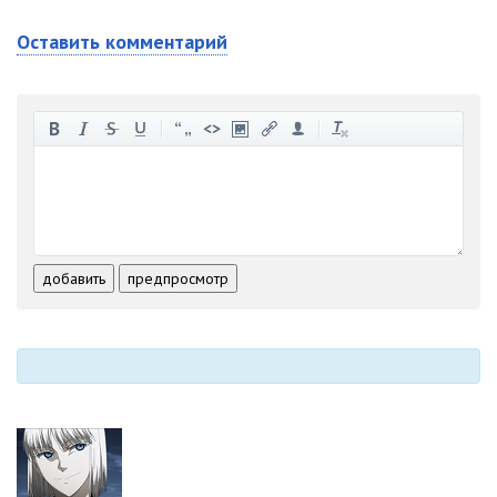
Оставить комментарий
-
-
-
-
-
-
-
-
-
-
-
-
-
-
-
-
-
-
-
-
-
-
-
-
добавить
предпросмотр
-
-
-
-
-
-