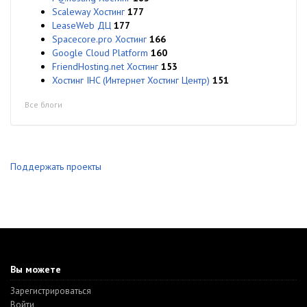
Scaleway Хостинг
177
LeaseWeb ДЦ
177
Spacecore.pro Хостинг
166
Google Cloud Platform
160
FriendHosting.net Хостинг
153
Хостинг IHC (Интернет Хостинг Центр)
151
Все блоги
Поддержать проекты
Вы можете
Зарегистрироваться
Войти