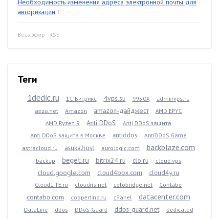
Необходимость изменения адреса электронной почты для
авторизации
1
Весь эфир
·
RSS
Теги
1dedic.ru
4vps.su
1С-Битрикс
9950X
adminvps.ru
amazon-дайджест
aeza.net
Amazon
AMD EPYC
Anti DDoS
AMD Ryzen 9
Anti DDoS защита
antiddos
Anti DDoS защита в Москве
AntiDDoS Game
backblaze.com
asuka.host
astracloud.ru
aurologic.com
beget.ru
bitrix24.ru
clo.ru
backup
cloud vps
cloud.google.com
cloud4box.com
cloud4y.ru
CloudLITE.ru
cloudns.net
colobridge.net
Contabo
datacenter.com
contabo.com
coopertino.ru
cPanel
ddos-guard.net
DataLine
ddos
DDoS-Guard
dedicated