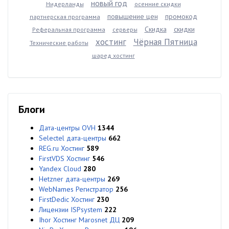
новый год
Нидерланды
осенние скидки
повышение цен
промокод
партнерская программа
Скидка
скидки
Реферальная программа
серверы
хостинг
Чёрная Пятница
Технические работы
шаред хостинг
Блоги
Дата-центры OVH
1344
Selectel дата-центры
662
REG.ru Хостинг
589
FirstVDS Хостинг
546
Yandex Cloud
280
Hetzner дата-центры
269
WebNames Регистратор
256
FirstDedic Хостинг
230
Лицензии ISPsystem
222
Ihor Хостинг Marosnet ДЦ
209