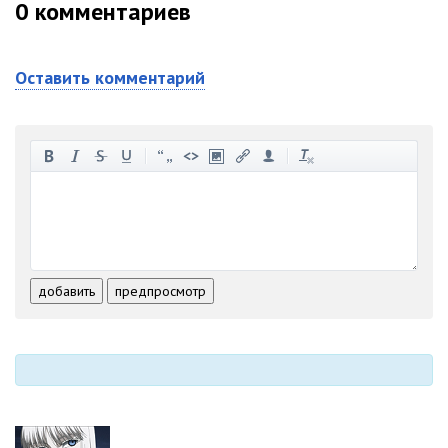
0
комментариев
Оставить комментарий
-
-
-
-
-
-
-
-
-
-
-
-
-
-
-
-
-
-
-
-
-
-
-
-
добавить
предпросмотр
-
-
-
-
-
-