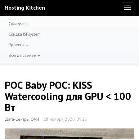
Hosting Kitchen
Toggl
naviga
Складчины
Скидка ISPsystem
Проекты
Всегда свежее
POC Baby POC: KISS
Watercooling для GPU < 100
Вт
Дата-центры OVH
18 ноября 2020, 09:23