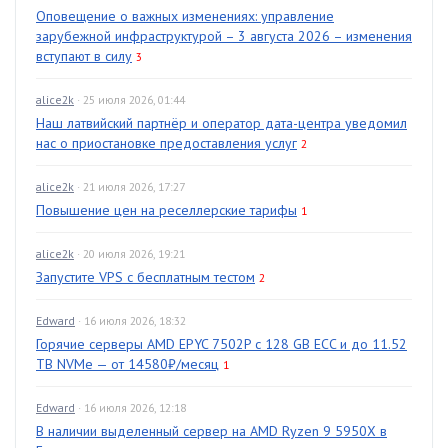
Оповещение о важных изменениях: управление
зарубежной инфраструктурой – 3 августа 2026 – изменения
вступают в силу
3
alice2k
· 25 июля 2026, 01:44
Наш латвийский партнёр и оператор дата-центра уведомил
нас о приостановке предоставления услуг
2
alice2k
· 21 июля 2026, 17:27
Повышение цен на реселлерские тарифы
1
alice2k
· 20 июля 2026, 19:21
Запустите VPS с бесплатным тестом
2
Edward
· 16 июля 2026, 18:32
Горячие серверы AMD EPYC 7502P с 128 GB ECC и до 11.52
TB NVMe — от 14580₽/месяц
1
Edward
· 16 июля 2026, 12:18
В наличии выделенный сервер на AMD Ryzen 9 5950X в