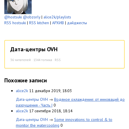
@hostsuki
@obzorly
|
alice2k/playlists
RSS hostsuki
|
RSS kitchen
|
АРХИВ
|
дайджесты
Дата-центры OVH
36
читателей · 1344 топика ·
RSS
Похожие записи
alice2k
11 декабря 2019, 18:03
Дата-центры OVH
→
Водяное охлаждение: от инноваций до
разрушения - Часть I
0
alice2k
17 сентября 2018, 18:14
Дата-центры OVH
→
Some innovations: to control & to
monitor the watercooling
0