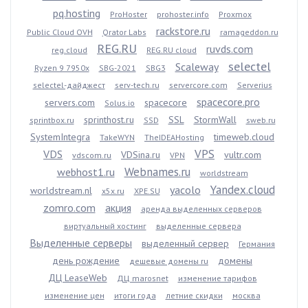
pq.hosting
ProHoster
prohoster.info
Proxmox
rackstore.ru
Public Cloud OVH
Qrator Labs
ramageddon.ru
REG.RU
ruvds.com
reg.cloud
REG.RU cloud
selectel
Scaleway
Ryzen 9 7950x
SBG-2021
SBG3
selectel-дайджест
serv-tech.ru
servercore.com
Serverius
spacecore.pro
servers.com
spacecore
Solus.io
sprinthost.ru
SSL
StormWall
sprintbox.ru
SSD
sweb.ru
SystemIntegra
timeweb.cloud
TakeWYN
TheIDEAHosting
VPS
VDS
VDSina.ru
vultr.com
vdscom.ru
VPN
Webnames.ru
webhost1.ru
worldstream
Yandex.cloud
yacolo
worldstream.nl
x5x.ru
XPE.SU
zomro.com
акция
аренда выделенных серверов
виртуальный хостинг
выделенные сервера
Выделенные серверы
выделенный сервер
Германия
день рождение
домены
дешевые домены ru
ДЦ LeaseWeb
ДЦ marosnet
изменение тарифов
изменение цен
итоги года
летние скидки
москва