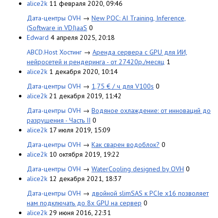
alice2k
11 февраля 2020, 09:46
Дата-центры OVH
→
New POC: AI Training, Inference,
(Software in VDI)aaS
0
Edward
4 апреля 2025, 20:18
ABCD.Host Хостинг
→
Аренда сервера с GPU для ИИ,
нейросетей и рендеринга - от 27420р./месяц
1
alice2k
1 декабря 2020, 10:14
Дата-центры OVH
→
1,75 € / ч для V100s
0
alice2k
21 декабря 2019, 11:42
Дата-центры OVH
→
Водяное охлаждение: от инноваций до
разрушения - Часть II
0
alice2k
17 июля 2019, 15:09
Дата-центры OVH
→
Как сварен водоблок?
0
alice2k
10 октября 2019, 19:22
Дата-центры OVH
→
WaterCooling designed by OVH
0
alice2k
12 декабря 2021, 18:37
Дата-центры OVH
→
двойной slimSAS к PCIe x16 позволяет
нам подключать до 8x GPU на сервер
0
alice2k
29 июня 2016, 22:31