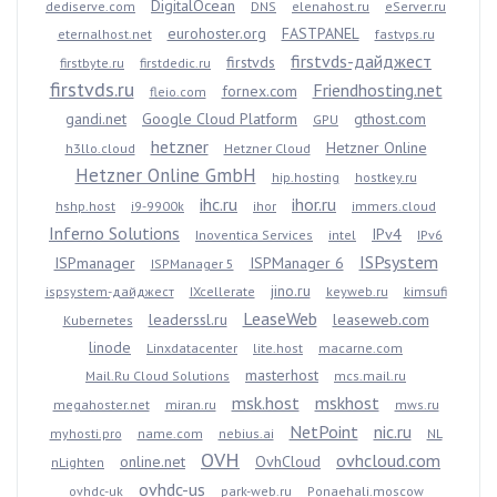
DigitalOcean
dediserve.com
DNS
elenahost.ru
eServer.ru
eurohoster.org
FASTPANEL
eternalhost.net
fastvps.ru
firstvds-дайджест
firstvds
firstbyte.ru
firstdedic.ru
firstvds.ru
Friendhosting.net
fornex.com
fleio.com
gandi.net
Google Cloud Platform
gthost.com
GPU
hetzner
Hetzner Online
h3llo.cloud
Hetzner Cloud
Hetzner Online GmbH
hip.hosting
hostkey.ru
ihc.ru
ihor.ru
hshp.host
i9-9900k
ihor
immers.cloud
Inferno Solutions
IPv4
Inoventica Services
intel
IPv6
ISPsystem
ISPmanager
ISPManager 6
ISPManager 5
jino.ru
ispsystem-дайджест
IXcellerate
keyweb.ru
kimsufi
LeaseWeb
leaderssl.ru
leaseweb.com
Kubernetes
linode
Linxdatacenter
lite.host
macarne.com
masterhost
Mail.Ru Cloud Solutions
mcs.mail.ru
msk.host
mskhost
megahoster.net
miran.ru
mws.ru
NetPoint
nic.ru
myhosti.pro
name.com
nebius.ai
NL
OVH
ovhcloud.com
online.net
OvhCloud
nLighten
ovhdc-us
ovhdc-uk
park-web.ru
Ponaehali.moscow