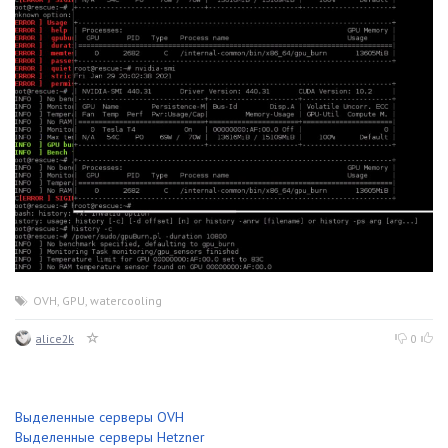
OVH
,
GPU
,
watercooling
alice2k
0
Выделенные серверы OVH
Выделенные серверы Hetzner