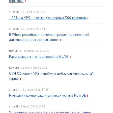
Германии
1
alice2k
· 15 июля 2026, 17:21
–20% на VPS — только для первых 300 клиентов
2
alice2k
· 15 июля 2026, 17:17
В Whois российских доменов пропали сведения об
администраторах-организациях
1
tten9mrg
· 13 июля 2026, 12:09
Рассказываем что произошло в NL/DE
3
Edward
· 12 июля 2026, 00:14
OVH Обновили VPS-линейку и добавили минимальный
тариф
1
andr-0-n
· 11 июля 2026, 17:48
Начислили компенсации для всех услуг в NL и DE
3
alice2k
· 8 июля 2026, 22:59
Управление услугами Servers.ru переходит в панель