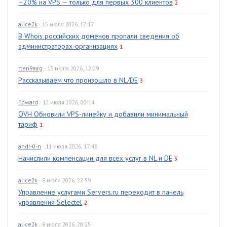
–20% на VPS — только для первых 300 клиентов
2
alice2k
· 15 июля 2026, 17:17
В Whois российских доменов пропали сведения об
администраторах-организациях
1
tten9mrg
· 13 июля 2026, 12:09
Рассказываем что произошло в NL/DE
3
Edward
· 12 июля 2026, 00:14
OVH Обновили VPS-линейку и добавили минимальный
тариф
1
andr-0-n
· 11 июля 2026, 17:48
Начислили компенсации для всех услуг в NL и DE
3
alice2k
· 8 июля 2026, 22:59
Управление услугами Servers.ru переходит в панель
управления Selectel
2
alice2k
· 8 июля 2026, 20:25