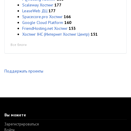
Scaleway Хостинг
177
LeaseWeb ДЦ
177
Spacecore.pro Хостинг
166
Google Cloud Platform
160
FriendHosting.net Хостинг
153
Хостинг IHC (Интернет Хостинг Центр)
151
Все блоги
Поддержать проекты
Вы можете
Зарегистрироваться
Войти