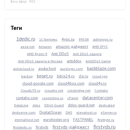
Весь эфир
·
RSS
Теги
1dedic.ru
4vps.su
1С-Битрикс
9950X
adminvps.ru
amazon-дайджест
aeza.net
Amazon
AMD EPYC
Anti DDoS
AMD Ryzen 9
Anti DDoS защита
antiddos
Anti DDoS защита в Москве
AntiDDoS Game
backblaze.com
asuka.host
astracloud.ru
aurologic.com
beget.ru
bitrix24.ru
clo.ru
backup
cloud vps
cloud.google.com
cloud4box.com
cloud4y.ru
CloudLITE.ru
cloudns.net
colobridge.net
Contabo
datacenter.com
contabo.com
coopertino.ru
cPanel
ddos-guard.net
DataLine
ddos
DDoS-Guard
dedicated
DigitalOcean
dediserve.com
DNS
elenahost.ru
eServer.ru
eurohoster.org
FASTPANEL
eternalhost.net
firstbyte.ru
firstvds.ru
firstvds-дайджест
firstvds
firstdedic.ru