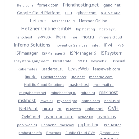
Friendhosting.net
fornex.com
gandi.net
fleio.com
Google Cloud Platform
gthost.com
GPU
h3llo.cloud
hetzner
Hetzner Online
Hetzner Cloud
Hetzner Online GmbH
hip.hosting
hostkey.ru
ihc.ru
ihor.ru
hshp.host
i9-9900k
ihor
immers.cloud
Inferno Solutions
IPv4
Inoventica Services
intel
IPv6
ISPsystem
ISPmanager
ISPManager 6
ISPManager 5
jino.ru
ispsystem-дайджест
IXcellerate
keyweb.ru
kimsufi
LeaseWeb
leaderssl.ru
leaseweb.com
Kubernetes
linode
Linxdatacenter
lite.host
macarne.com
masterhost
Mail.Ru Cloud Solutions
mcs.mail.ru
msk.host
megahoster.net
minehosting.ru
miran.ru
mskhost
mws.ru
myhosti.pro
name.com
nebius.ai
OVH
NetPoint
nic.ru
online.net
NL
nLighten
ovhcloud.com
ovhdc-us
OvhCloud
ovhdc-uk
pq.hosting
park-web.ru
Ponaehali.moscow
ProHoster
prohoster.info
Proxmox
Public Cloud OVH
Qrator Labs