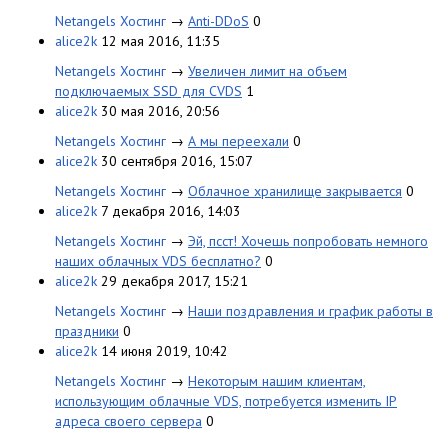
Netangels Хостинг
→
Anti-DDoS
0
alice2k
12 мая 2016, 11:35
Netangels Хостинг
→
Увеличен лимит на объем
подключаемых SSD для CVDS
1
alice2k
30 мая 2016, 20:56
Netangels Хостинг
→
А мы переехали
0
alice2k
30 сентября 2016, 15:07
Netangels Хостинг
→
Облачное хранилище закрывается
0
alice2k
7 декабря 2016, 14:03
Netangels Хостинг
→
Эй, псст! Хочешь попробовать немного
наших облачных VDS бесплатно?
0
alice2k
29 декабря 2017, 15:21
Netangels Хостинг
→
Наши поздравления и график работы в
праздники
0
alice2k
14 июня 2019, 10:42
Netangels Хостинг
→
Некоторым нашим клиентам,
использующим облачные VDS, потребуется изменить IP
адреса своего сервера
0