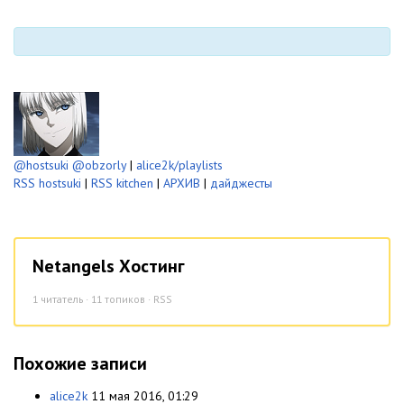
@hostsuki
@obzorly
|
alice2k/playlists
RSS hostsuki
|
RSS kitchen
|
АРХИВ
|
дайджесты
Netangels Хостинг
1
читатель · 11 топиков ·
RSS
Похожие записи
alice2k
11 мая 2016, 01:29