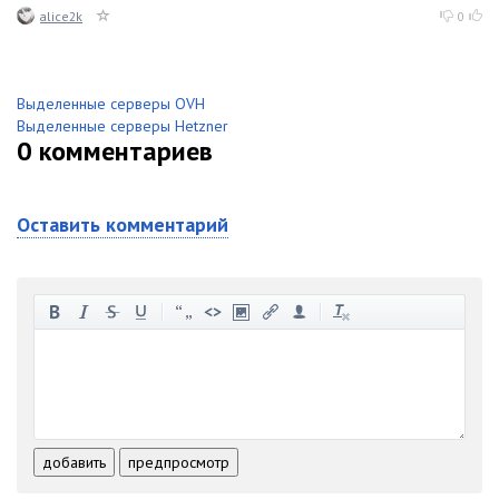
alice2k
0
Выделенные серверы OVH
Выделенные серверы Hetzner
0
комментариев
Оставить комментарий
-
-
-
-
-
-
-
-
-
-
-
-
-
-
-
-
-
-
-
-
-
-
-
-
добавить
предпросмотр
-
-
-
-
-
-