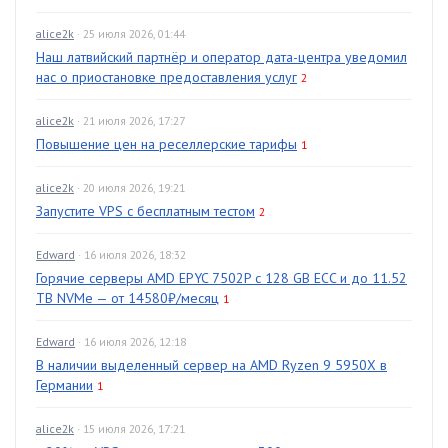
alice2k
· 25 июля 2026, 01:44
Наш латвийский партнёр и оператор дата-центра уведомил
нас о приостановке предоставления услуг
2
alice2k
· 21 июля 2026, 17:27
Повышение цен на реселлерские тарифы
1
alice2k
· 20 июля 2026, 19:21
Запустите VPS с бесплатным тестом
2
Edward
· 16 июля 2026, 18:32
Горячие серверы AMD EPYC 7502P с 128 GB ECC и до 11.52
TB NVMe — от 14580₽/месяц
1
Edward
· 16 июля 2026, 12:18
В наличии выделенный сервер на AMD Ryzen 9 5950X в
Германии
1
alice2k
· 15 июля 2026, 17:21