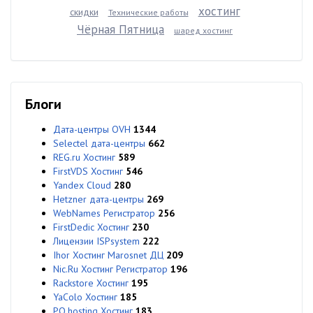
хостинг
скидки
Технические работы
Чёрная Пятница
шаред хостинг
Блоги
Дата-центры OVH
1344
Selectel дата-центры
662
REG.ru Хостинг
589
FirstVDS Хостинг
546
Yandex Cloud
280
Hetzner дата-центры
269
WebNames Регистратор
256
FirstDedic Хостинг
230
Лицензии ISPsystem
222
Ihor Хостинг Marosnet ДЦ
209
Nic.Ru Хостинг Регистратор
196
Rackstore Хостинг
195
YaColo Хостинг
185
PQ.hosting Хостинг
183