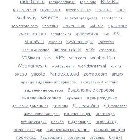
REG.RU
rackstore.ru
ramageddon.ru
reg.cloud
ruvds.com
REG.RU cloud
Ryzen 9 7950x
SBG-2021
SBG3
selectel
Scaleway
selectel-дайджест
serv-tech.ru
servers.com
spacecore
servercore.com
Serverius
Solus.io
spacecore.pro
sprinthost.ru
SSL
sprintbox.ru
SSD
StormWall
SystemIntegra
sweb.ru
TakeWYN
VDS
timeweb.cloud
TheIDEAHosting
vdscom.ru
VPS
webhost1.ru
VDSina.ru
vultr.com
VPN
Webnames.ru
worldstream.nl
worldstream
x5x.ru
Yandex.cloud
yacolo
zomro.com
акция
XPE.SU
аренда выделенных серверов
виртуальный хостинг
Выделенные серверы
выделенные сервера
выделенный сервер
день рождение
Германия
домены
ДЦ LeaseWeb
дешевые домены ru
ДЦ marosnet
изменение тарифов
изменение цен
итоги года
новый год
летние скидки
москва
Нидерланды
повышение цен
осенние скидки
партнерская программа
промокод
Скидка
Реферальная программа
серверы