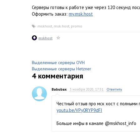
Серверы готовы к работе уже через 120 секунд пос
Оформить заказ:
my.msk.host
mskhost
,
msk.host
,
promo
mskhost
Выделенные серверы OVH
Выделенные серверы Hetzner
4
комментария
Babubax
3 ноября 2020, 17:51
Ответить
Честный отзыв про мск хост с полными
youtu.be/VPy0RYP9dFI
Больше инфы в канале @mskhost_info