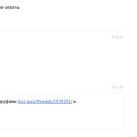
ле оплаты.
0
0
 пруфами
lolz.guru/threads/1929291/
и