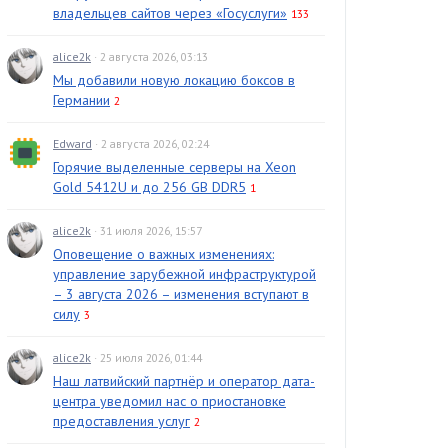
владельцев сайтов через «Госуслуги»
133
alice2k
· 2 августа 2026, 03:13
Мы добавили новую локацию боксов в
Германии
2
Edward
· 2 августа 2026, 02:24
Горячие выделенные серверы на Xeon
Gold 5412U и до 256 GB DDR5
1
alice2k
· 31 июля 2026, 15:57
Оповещение о важных изменениях:
управление зарубежной инфраструктурой
– 3 августа 2026 – изменения вступают в
силу
3
alice2k
· 25 июля 2026, 01:44
Наш латвийский партнёр и оператор дата-
центра уведомил нас о приостановке
предоставления услуг
2