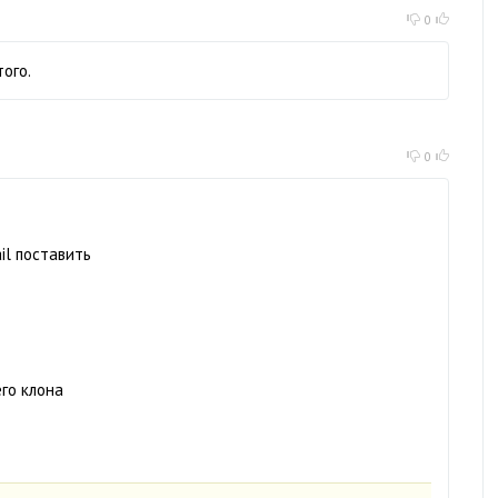
0
того.
0
il поставить
его клона