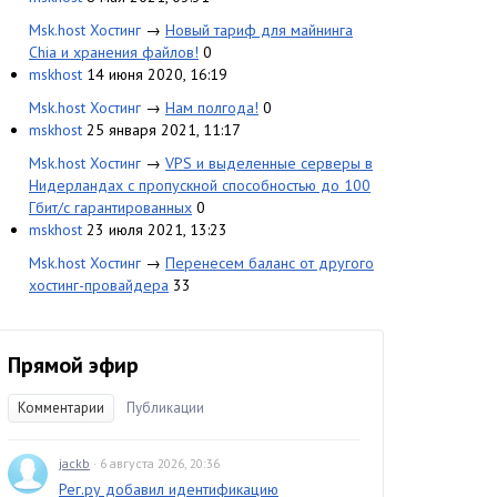
Msk.host Хостинг
→
Новый тариф для майнинга
Chia и хранения файлов!
0
mskhost
14 июня 2020, 16:19
Msk.host Хостинг
→
Нам полгода!
0
mskhost
25 января 2021, 11:17
Msk.host Хостинг
→
VPS и выделенные серверы в
Нидерландах с пропускной способностью до 100
Гбит/с гарантированных
0
mskhost
23 июля 2021, 13:23
Msk.host Хостинг
→
Перенесем баланс от другого
хостинг-провайдера
33
Прямой эфир
Комментарии
Публикации
jackb
· 6 августа 2026, 20:36
Рег.ру добавил идентификацию