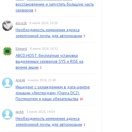
восстановление и запустить большую часть
серверов
2
alice2k
· 8 июля 2026, 19:20
Необходимость изменения адреса
электронной почты для авторизации
3
Edward
· 8 июля 2026, 16:32
ABCD.HOST: бесплатная установка
выделенных серверов SYS и RISE на
время акции
1
Alik46
· 4 июля 2026, 22:40
Инцидент с охлаждением в дата-центре
локации «Амстердам» (Qupra DC2).
Постмортем и наши обязательства
10
jackb
· 1 июля 2026, 19:04
Необходимость изменения адреса
электронной почты для авторизации
1