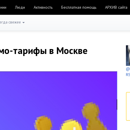
ании
Люди
Активность
Бесплатная помощь
АРХИВ сайта
егда свежее
ромо-тарифы в Москве
@h
RS