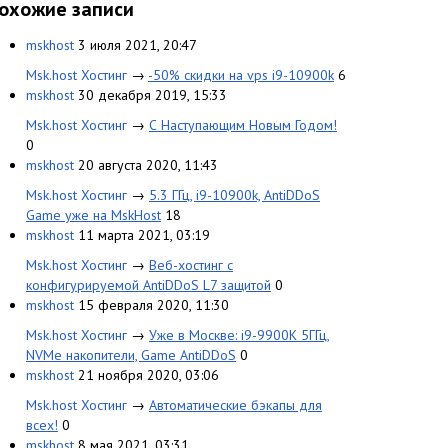
охожие записи
mskhost
3 июля 2021, 20:47
Msk.host Хостинг
→
-50% скидки на vps i9-10900k
6
mskhost
30 декабря 2019, 15:33
Msk.host Хостинг
→
С Наступающим Новым Годом!
0
mskhost
20 августа 2020, 11:43
Msk.host Хостинг
→
5.3 ГГц, i9-10900k, AntiDDoS
Game уже на MskHost
18
mskhost
11 марта 2021, 03:19
Msk.host Хостинг
→
Веб-хостинг с
конфигурируемой AntiDDoS L7 защитой
0
mskhost
15 февраля 2020, 11:30
Msk.host Хостинг
→
Уже в Москве: i9-9900K 5ГГц,
NVMe накопители, Game AntiDDoS
0
mskhost
21 ноября 2020, 03:06
Msk.host Хостинг
→
Автоматические бэкапы для
всех!
0
mskhost
8 мая 2021, 03:31