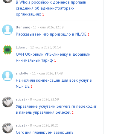
В Whois российских доменов пропали
сведения об администраторах-
организациях
1
tten9mrg
· 13 июля 2026, 12:09
Рассказываем что произошло в NL/DE
3
Edward
· 12 июля 2026, 00:14
OVH Обновили VPS-линейку и добавили
минимальный тариф
1
andr-0-n
· 11 июля 2026, 17:48
Начислили компенсации для всех услуг в
NL и DE
3
alice2k
· 8 июля 2026, 22:59
Управление услугами Servers.ru переходит
в панель управления Selectel
2
alice2k
· 8 июля 2026, 20:25
Сегодня планируем завершить