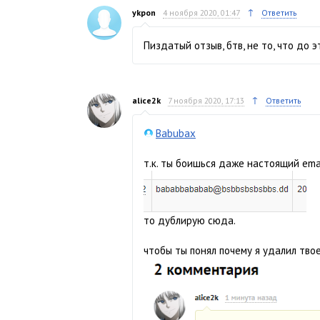
↑
ykpon
4 ноября 2020, 01:47
Ответить
Пиздатый отзыв, бтв, не то, что до э
↑
alice2k
7 ноября 2020, 17:13
Ответить
Babubax
т.к. ты боишься даже настоящий ema
то дублирую сюда.
чтобы ты понял почему я удалил тво