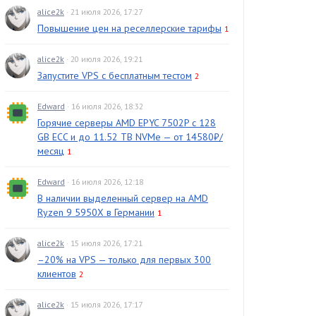
alice2k
· 21 июля 2026, 17:27
Повышение цен на реселлерские тарифы
1
alice2k
· 20 июля 2026, 19:21
Запустите VPS с бесплатным тестом
2
Edward
· 16 июля 2026, 18:32
Горячие серверы AMD EPYC 7502P с 128
GB ECC и до 11.52 TB NVMe — от 14580₽/
месяц
1
Edward
· 16 июля 2026, 12:18
В наличии выделенный сервер на AMD
Ryzen 9 5950X в Германии
1
alice2k
· 15 июля 2026, 17:21
–20% на VPS — только для первых 300
клиентов
2
alice2k
· 15 июля 2026, 17:17