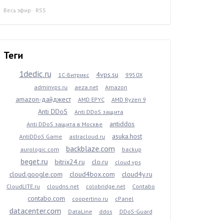
Весь эфир
·
RSS
Теги
1dedic.ru
4vps.su
1С-Битрикс
9950X
adminvps.ru
aeza.net
Amazon
amazon-дайджест
AMD EPYC
AMD Ryzen 9
Anti DDoS
Anti DDoS защита
antiddos
Anti DDoS защита в Москве
asuka.host
AntiDDoS Game
astracloud.ru
backblaze.com
aurologic.com
backup
beget.ru
bitrix24.ru
clo.ru
cloud vps
cloud.google.com
cloud4box.com
cloud4y.ru
CloudLITE.ru
cloudns.net
colobridge.net
Contabo
contabo.com
coopertino.ru
cPanel
datacenter.com
DataLine
ddos
DDoS-Guard