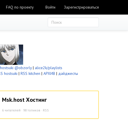
FAQ по проекту
Войти
Зарегистрироваться
ostsuki
@obzorly
|
alice2k/playlists
S hostsuki
|
RSS kitchen
|
АРХИВ
|
дайджесты
Msk.host Хостинг
6
читателей · 98 топиков ·
RSS