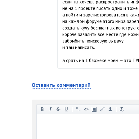
если ты хочешь распространить ин
не на 1 проекте писать одно и тоже
а пойти и зарегистрироваться в каж
на каждом форуме этого мира зарег
создать кучу бесплатных конструкт
короче завалить все месте где мож
забомбить поисковую выдачу
и там написать.
а срать на 1 бложеке моем — это Т
Оставить комментарий
-
-
-
-
-
-
-
-
-
-
-
-
-
-
-
-
-
-