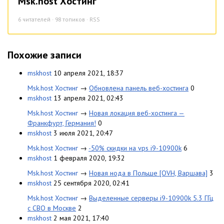
Msk.host Хостинг
6
читателей · 98 топиков ·
RSS
Похожие записи
mskhost
10 апреля 2021, 18:37
Msk.host Хостинг
→
Обновлена панель веб-хостинга
0
mskhost
13 апреля 2021, 02:43
Msk.host Хостинг
→
Новая локация веб-хостинга —
Франкфурт, Германия!
0
mskhost
3 июля 2021, 20:47
Msk.host Хостинг
→
-50% скидки на vps i9-10900k
6
mskhost
1 февраля 2020, 19:32
Msk.host Хостинг
→
Новая нода в Польше [OVH, Варшава]
3
mskhost
25 сентября 2020, 02:41
Msk.host Хостинг
→
Выделенные серверы i9-10900k 5.3 ГГц
с СВО в Москве
2
mskhost
2 мая 2021, 17:40