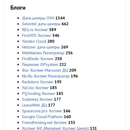
Блоги
Дата-центры OVH
1344
Selectel дата-центры
662
REG.ru Хостинг
589
FirstVDS Хостинг
546
Yandex Cloud
280
Hetzner дата-центры
269
WebNames Регистратор
256
FirstDedic Хостинг
230
Лицензии ISPsystem
222
Ihor Хостинг Marosnet ДЦ
209
Nic.Ru Хостинг Регистратор
196
Rackstore Хостинг
195
YaColo Хостинг
185
PQ.hosting Хостинг
183
Scaleway Хостинг
177
LeaseWeb ДЦ
177
Spacecore.pro Хостинг
166
Google Cloud Platform
160
FriendHosting.net Хостинг
153
Хостинг IHC (Интернет Хостинг Центр)
151