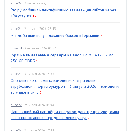
alice2k
· 7 часов назад
Рег.ру добавил идентификацию владельцев сайтов через
«Госуслуги»
132
alice2k
· 2 августа 2026, 03:13
Мы добавили новую локацию боксов в Германии
2
Edward
· 2 августа 2026, 02:24
Горячие выделенные серверы на Xeon Gold 5412U и до
256 GB DDR5
1
alice2k
· 31 июля 2026, 15:57
Оповещение о важных изменениях: управление
зарубежной инфраструктурой – 3 августа 2026 – изменения
вступают в силу
3
alice2k
· 25 июля 2026, 01:44
Наш латвийский партнёр и оператор дата-центра уведомил
нас о приостановке предоставления услуг
2
alice2k
· 21 июля 2026, 17:27