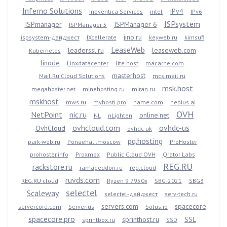
Inferno Solutions
IPv4
Inoventica Services
intel
IPv6
ISPsystem
ISPmanager
ISPManager 6
ISPManager 5
jino.ru
ispsystem-дайджест
IXcellerate
keyweb.ru
kimsufi
LeaseWeb
leaderssl.ru
leaseweb.com
Kubernetes
linode
Linxdatacenter
lite.host
macarne.com
masterhost
Mail.Ru Cloud Solutions
mcs.mail.ru
msk.host
megahoster.net
minehosting.ru
miran.ru
mskhost
mws.ru
myhosti.pro
name.com
nebius.ai
OVH
NetPoint
nic.ru
online.net
NL
nLighten
ovhcloud.com
ovhdc-us
OvhCloud
ovhdc-uk
pq.hosting
park-web.ru
Ponaehali.moscow
ProHoster
prohoster.info
Proxmox
Public Cloud OVH
Qrator Labs
REG.RU
rackstore.ru
ramageddon.ru
reg.cloud
ruvds.com
REG.RU cloud
Ryzen 9 7950x
SBG-2021
SBG3
selectel
Scaleway
selectel-дайджест
serv-tech.ru
servers.com
spacecore
servercore.com
Serverius
Solus.io
spacecore.pro
sprinthost.ru
SSL
sprintbox.ru
SSD