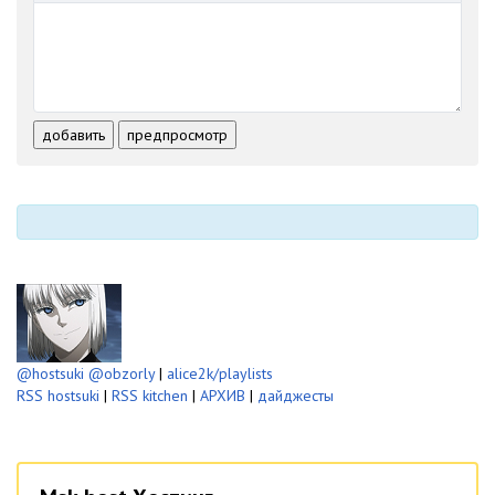
-
-
-
-
-
-
-
-
-
-
-
-
-
-
-
-
-
-
-
-
добавить
предпросмотр
-
-
-
-
-
-
@hostsuki
@obzorly
|
alice2k/playlists
RSS hostsuki
|
RSS kitchen
|
АРХИВ
|
дайджесты