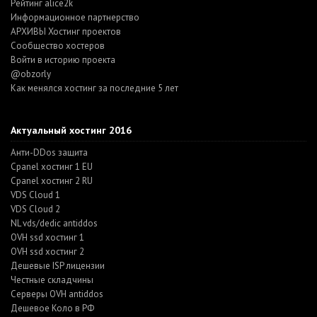
Рейтинг alice2k
Информационное партнерство
АРХИВЫ Хостинг проектов
Cообщество хостеров
Войти в историю проекта
@obzorly
Как менялся хостинг за последние 5 лет
Актуальный хостинг 2016
Анти-DDos защита
Cpanel хостинг 1 EU
Cpanel хостинг 2 RU
VDS Cloud 1
VDS Cloud 2
NL vds/dedic antiddos
OVH ssd хостинг 1
OVH ssd хостинг 2
Дешевые ISP лицензии
Честные складчины
Серверы OVH antiddos
Дешевое Коло в РФ