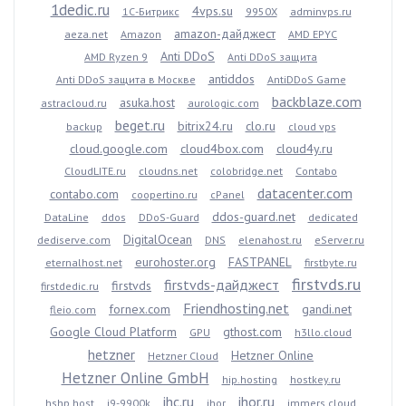
1dedic.ru
4vps.su
1С-Битрикс
9950X
adminvps.ru
amazon-дайджест
aeza.net
Amazon
AMD EPYC
Anti DDoS
AMD Ryzen 9
Anti DDoS защита
antiddos
Anti DDoS защита в Москве
AntiDDoS Game
backblaze.com
asuka.host
astracloud.ru
aurologic.com
beget.ru
bitrix24.ru
clo.ru
backup
cloud vps
cloud.google.com
cloud4box.com
cloud4y.ru
CloudLITE.ru
cloudns.net
colobridge.net
Contabo
datacenter.com
contabo.com
coopertino.ru
cPanel
ddos-guard.net
DataLine
ddos
DDoS-Guard
dedicated
DigitalOcean
dediserve.com
DNS
elenahost.ru
eServer.ru
eurohoster.org
FASTPANEL
eternalhost.net
firstbyte.ru
firstvds.ru
firstvds-дайджест
firstvds
firstdedic.ru
Friendhosting.net
fornex.com
gandi.net
fleio.com
Google Cloud Platform
gthost.com
GPU
h3llo.cloud
hetzner
Hetzner Online
Hetzner Cloud
Hetzner Online GmbH
hip.hosting
hostkey.ru
ihc.ru
ihor.ru
hshp.host
i9-9900k
ihor
immers.cloud