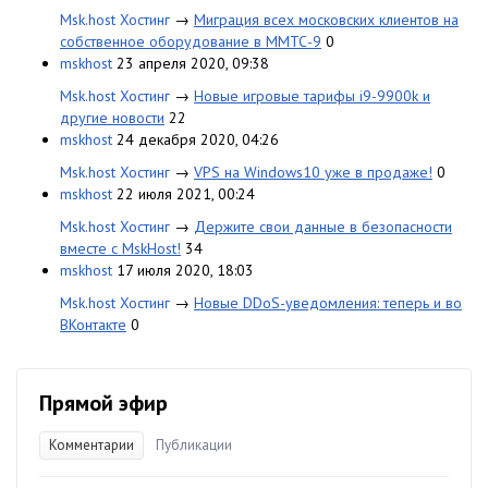
Msk.host Хостинг
→
Миграция всех московских клиентов на
собственное оборудование в ММТС-9
0
mskhost
23 апреля 2020, 09:38
Msk.host Хостинг
→
Новые игровые тарифы i9-9900k и
другие новости
22
mskhost
24 декабря 2020, 04:26
Msk.host Хостинг
→
VPS на Windows10 уже в продаже!
0
mskhost
22 июля 2021, 00:24
Msk.host Хостинг
→
Держите свои данные в безопасности
вместе с MskHost!
34
mskhost
17 июля 2020, 18:03
Msk.host Хостинг
→
Новые DDoS-уведомления: теперь и во
ВКонтакте
0
Прямой эфир
Комментарии
Публикации