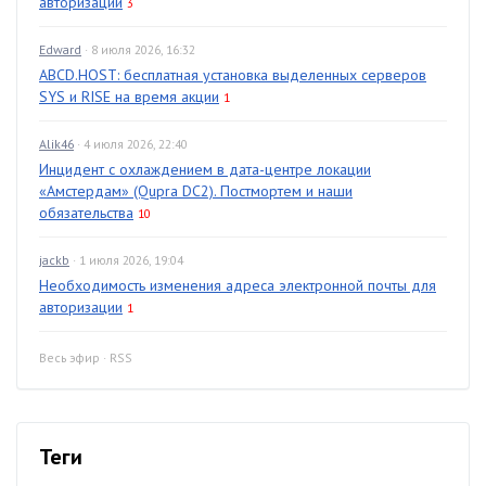
авторизации
3
Edward
· 8 июля 2026, 16:32
ABCD.HOST: бесплатная установка выделенных серверов
SYS и RISE на время акции
1
Alik46
· 4 июля 2026, 22:40
Инцидент с охлаждением в дата-центре локации
«Амстердам» (Qupra DC2). Постмортем и наши
обязательства
10
jackb
· 1 июля 2026, 19:04
Необходимость изменения адреса электронной почты для
авторизации
1
Весь эфир
·
RSS
Теги