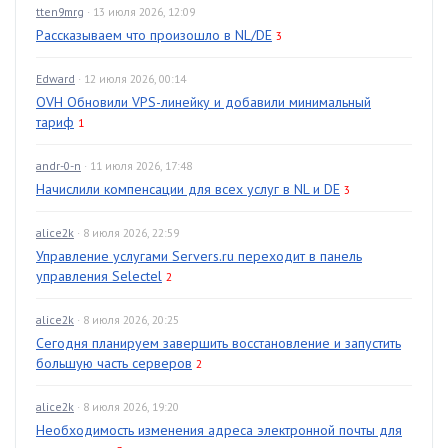
tten9mrg
· 13 июля 2026, 12:09
Рассказываем что произошло в NL/DE
3
Edward
· 12 июля 2026, 00:14
OVH Обновили VPS-линейку и добавили минимальный
тариф
1
andr-0-n
· 11 июля 2026, 17:48
Начислили компенсации для всех услуг в NL и DE
3
alice2k
· 8 июля 2026, 22:59
Управление услугами Servers.ru переходит в панель
управления Selectel
2
alice2k
· 8 июля 2026, 20:25
Сегодня планируем завершить восстановление и запустить
большую часть серверов
2
alice2k
· 8 июля 2026, 19:20
Необходимость изменения адреса электронной почты для