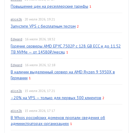
Повышение цен на реселлерские тарифы
1
alice2k
· 20 июля 2026, 19:21
Запустите VPS с бесплатным тестом
2
Edward
· 16 июля 2026, 18:32
Горячие серверы AMD EPYC 7502P с 128 GB ECC и до 11.52
TB NVMe — от 14580₽/месяц
1
Edward
· 16 июля 2026, 12:18
В наличии выделенный сервер на AMD Ryzen 9 5950X в
Германии
1
alice2k
· 15 июля 2026, 17:21
–20% на VPS — только для первых 300 клиентов
2
alice2k
· 15 июля 2026, 17:17
В Whois российских доменов пропали сведения об
администраторах-организациях
1