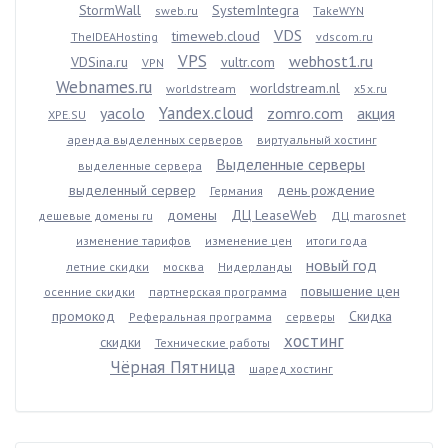
StormWall
SystemIntegra
sweb.ru
TakeWYN
VDS
timeweb.cloud
TheIDEAHosting
vdscom.ru
VPS
webhost1.ru
VDSina.ru
vultr.com
VPN
Webnames.ru
worldstream.nl
worldstream
x5x.ru
Yandex.cloud
yacolo
zomro.com
акция
XPE.SU
аренда выделенных серверов
виртуальный хостинг
Выделенные серверы
выделенные сервера
выделенный сервер
день рождение
Германия
домены
ДЦ LeaseWeb
дешевые домены ru
ДЦ marosnet
изменение тарифов
изменение цен
итоги года
новый год
летние скидки
москва
Нидерланды
повышение цен
осенние скидки
партнерская программа
промокод
Скидка
Реферальная программа
серверы
хостинг
скидки
Технические работы
Чёрная Пятница
шаред хостинг