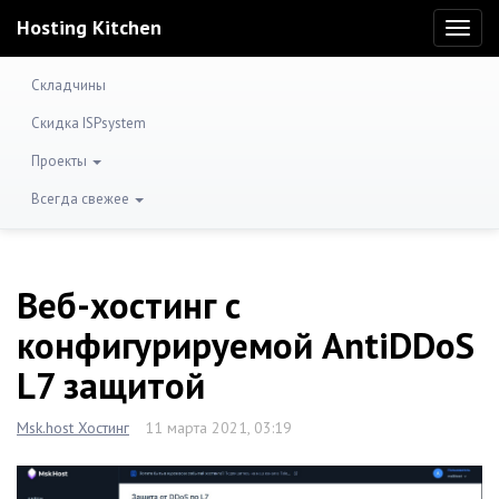
Hosting Kitchen
Toggl
naviga
Складчины
Скидка ISPsystem
Проекты
Всегда свежее
Веб-хостинг с
конфигурируемой AntiDDoS
L7 защитой
Msk.host Хостинг
11 марта 2021, 03:19