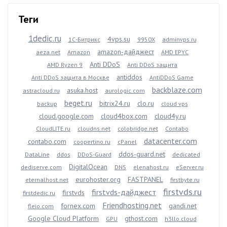
Теги
1dedic.ru
4vps.su
1С-Битрикс
9950X
adminvps.ru
amazon-дайджест
aeza.net
Amazon
AMD EPYC
Anti DDoS
AMD Ryzen 9
Anti DDoS защита
antiddos
Anti DDoS защита в Москве
AntiDDoS Game
backblaze.com
asuka.host
astracloud.ru
aurologic.com
beget.ru
bitrix24.ru
clo.ru
backup
cloud vps
cloud.google.com
cloud4box.com
cloud4y.ru
CloudLITE.ru
cloudns.net
colobridge.net
Contabo
datacenter.com
contabo.com
coopertino.ru
cPanel
ddos-guard.net
DataLine
ddos
DDoS-Guard
dedicated
DigitalOcean
dediserve.com
DNS
elenahost.ru
eServer.ru
eurohoster.org
FASTPANEL
eternalhost.net
firstbyte.ru
firstvds.ru
firstvds-дайджест
firstvds
firstdedic.ru
Friendhosting.net
fornex.com
gandi.net
fleio.com
Google Cloud Platform
gthost.com
GPU
h3llo.cloud