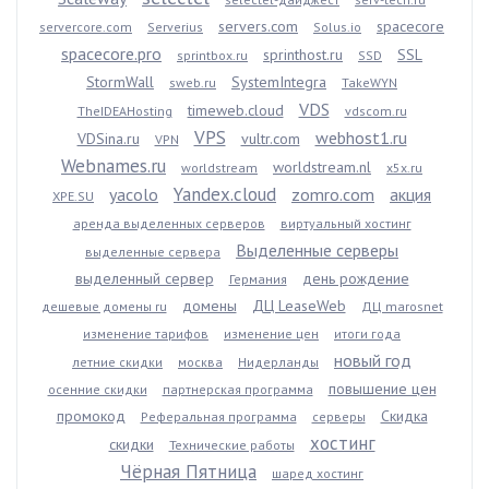
servers.com
spacecore
servercore.com
Serverius
Solus.io
spacecore.pro
sprinthost.ru
SSL
sprintbox.ru
SSD
StormWall
SystemIntegra
sweb.ru
TakeWYN
VDS
timeweb.cloud
TheIDEAHosting
vdscom.ru
VPS
webhost1.ru
VDSina.ru
vultr.com
VPN
Webnames.ru
worldstream.nl
worldstream
x5x.ru
Yandex.cloud
yacolo
zomro.com
акция
XPE.SU
аренда выделенных серверов
виртуальный хостинг
Выделенные серверы
выделенные сервера
выделенный сервер
день рождение
Германия
домены
ДЦ LeaseWeb
дешевые домены ru
ДЦ marosnet
изменение тарифов
изменение цен
итоги года
новый год
летние скидки
москва
Нидерланды
повышение цен
осенние скидки
партнерская программа
промокод
Скидка
Реферальная программа
серверы
хостинг
скидки
Технические работы
Чёрная Пятница
шаред хостинг