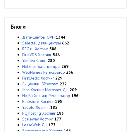
Блоги
Дата-центры OVH
1344
Selectel дата-центры
662
REG.ru Хостинг
588
FirstVDS Хостинг
546
Yandex Cloud
280
Hetzner дата-центры
269
WebNames Регистратор
256
FirstDedic Хостинг
229
Лицензии ISPsystem
222
Ihor Хостинг Marosnet ДЦ
209
Nic.Ru Хостинг Регистратор
196
Rackstore Хостинг
195
YaColo Хостинг
185
PQ.hosting Хостинг
183
Scaleway Хостинг
177
LeaseWeb ДЦ
177
Spacecore.pro Хостинг
166