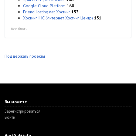
Google Cloud Platform
160
FriendHosting.net Хостинг
153
Хостинг IHC (Интернет Хостинг Центр)
151
Все блоги
Поддержать проекты
Вы можете
Зарегистрироваться
Войти
HostSuki.info