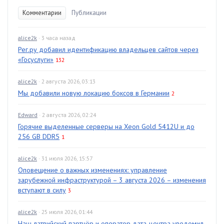
Комментарии
Публикации
alice2k
· 3 часа назад
Рег.ру добавил идентификацию владельцев сайтов через
«Госуслуги»
132
alice2k
· 2 августа 2026, 03:13
Мы добавили новую локацию боксов в Германии
2
Edward
· 2 августа 2026, 02:24
Горячие выделенные серверы на Xeon Gold 5412U и до
256 GB DDR5
1
alice2k
· 31 июля 2026, 15:57
Оповещение о важных изменениях: управление
зарубежной инфраструктурой – 3 августа 2026 – изменения
вступают в силу
3
alice2k
· 25 июля 2026, 01:44
Наш латвийский партнёр и оператор дата-центра уведомил