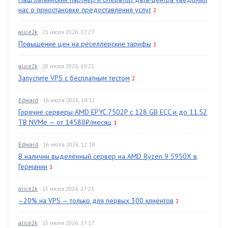
нас о приостановке предоставления услуг
2
alice2k
· 21 июля 2026, 17:27
Повышение цен на реселлерские тарифы
1
alice2k
· 20 июля 2026, 19:21
Запустите VPS с бесплатным тестом
2
Edward
· 16 июля 2026, 18:32
Горячие серверы AMD EPYC 7502P с 128 GB ECC и до 11.52
TB NVMe — от 14580₽/месяц
1
Edward
· 16 июля 2026, 12:18
В наличии выделенный сервер на AMD Ryzen 9 5950X в
Германии
1
alice2k
· 15 июля 2026, 17:21
–20% на VPS — только для первых 300 клиентов
2
alice2k
· 15 июля 2026, 17:17