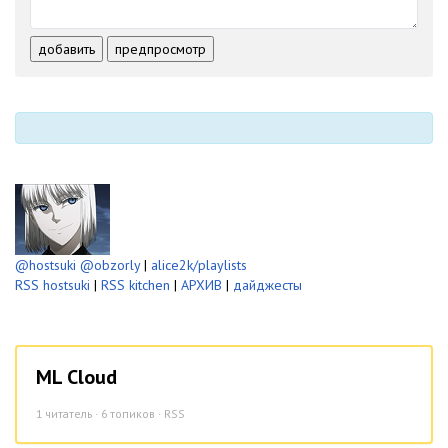
-
-
-
-
-
-
-
-
добавить
предпросмотр
-
-
-
-
-
-
@hostsuki
@obzorly
|
alice2k/playlists
RSS hostsuki
|
RSS kitchen
|
АРХИВ
|
дайджесты
ML Cloud
1
читатель · 6 топиков ·
RSS