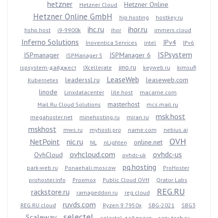
hetzner
Hetzner Online
Hetzner Cloud
Hetzner Online GmbH
hip.hosting
hostkey.ru
ihc.ru
ihor.ru
hshp.host
i9-9900k
ihor
immers.cloud
Inferno Solutions
IPv4
Inoventica Services
intel
IPv6
ISPsystem
ISPmanager
ISPManager 6
ISPManager 5
jino.ru
ispsystem-дайджест
IXcellerate
keyweb.ru
kimsufi
LeaseWeb
leaderssl.ru
leaseweb.com
Kubernetes
linode
Linxdatacenter
lite.host
macarne.com
masterhost
Mail.Ru Cloud Solutions
mcs.mail.ru
msk.host
megahoster.net
minehosting.ru
miran.ru
mskhost
mws.ru
myhosti.pro
name.com
nebius.ai
OVH
NetPoint
nic.ru
online.net
NL
nLighten
ovhcloud.com
ovhdc-us
OvhCloud
ovhdc-uk
pq.hosting
park-web.ru
Ponaehali.moscow
ProHoster
prohoster.info
Proxmox
Public Cloud OVH
Qrator Labs
REG.RU
rackstore.ru
ramageddon.ru
reg.cloud
ruvds.com
REG.RU cloud
Ryzen 9 7950x
SBG-2021
SBG3
selectel
Scaleway
selectel-дайджест
serv-tech.ru