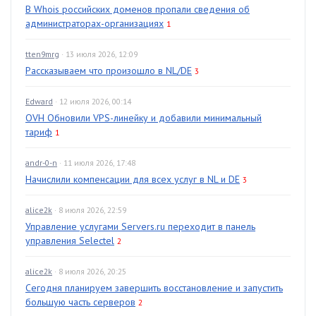
В Whois российских доменов пропали сведения об
администраторах-организациях
1
tten9mrg
· 13 июля 2026, 12:09
Рассказываем что произошло в NL/DE
3
Edward
· 12 июля 2026, 00:14
OVH Обновили VPS-линейку и добавили минимальный
тариф
1
andr-0-n
· 11 июля 2026, 17:48
Начислили компенсации для всех услуг в NL и DE
3
alice2k
· 8 июля 2026, 22:59
Управление услугами Servers.ru переходит в панель
управления Selectel
2
alice2k
· 8 июля 2026, 20:25
Сегодня планируем завершить восстановление и запустить
большую часть серверов
2