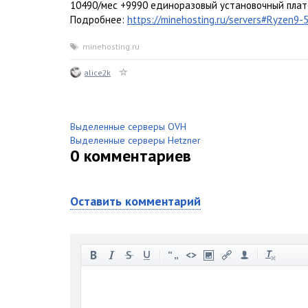
10490/мес +9990 единоразовый установочный пла
Подробнее:
https://minehosting.ru/servers#Ryzen9-
minehosting.ru
alice2k
Выделенные серверы OVH
Выделенные серверы Hetzner
0
комментариев
Оставить комментарий
-
-
-
-
-
-
-
-
-
-
-
-
-
-