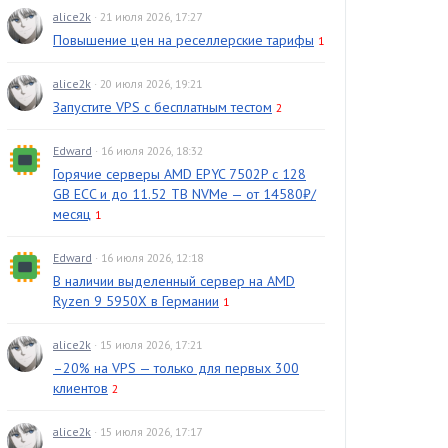
alice2k
· 21 июля 2026, 17:27
Повышение цен на реселлерские тарифы
1
alice2k
· 20 июля 2026, 19:21
Запустите VPS с бесплатным тестом
2
Edward
· 16 июля 2026, 18:32
Горячие серверы AMD EPYC 7502P с 128
GB ECC и до 11.52 TB NVMe — от 14580₽/
месяц
1
Edward
· 16 июля 2026, 12:18
В наличии выделенный сервер на AMD
Ryzen 9 5950X в Германии
1
alice2k
· 15 июля 2026, 17:21
–20% на VPS — только для первых 300
клиентов
2
alice2k
· 15 июля 2026, 17:17