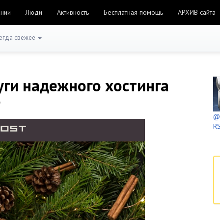
ании
Люди
Активность
Бесплатная помощь
АРХИВ сайта
егда свежее
уги надежного хостинга
7
@h
RS