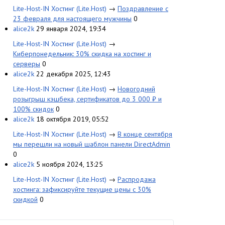
Lite-Host-IN Хостинг (Lite.Host)
→
Поздравление с
23 февраля для настоящего мужчины
0
alice2k
29 января 2024, 19:34
Lite-Host-IN Хостинг (Lite.Host)
→
Киберпонедельник: 30% скидка на хостинг и
серверы
0
alice2k
22 декабря 2025, 12:43
Lite-Host-IN Хостинг (Lite.Host)
→
Новогодний
розыгрыш кэшбека, сертификатов до 3 000 ₽ и
100% скидок
0
alice2k
18 октября 2019, 05:52
Lite-Host-IN Хостинг (Lite.Host)
→
В конце сентября
мы перешли на новый шаблон панели DirectAdmin
0
alice2k
5 ноября 2024, 13:25
Lite-Host-IN Хостинг (Lite.Host)
→
Распродажа
хостинга: зафиксируйте текущие цены с 30%
скидкой
0