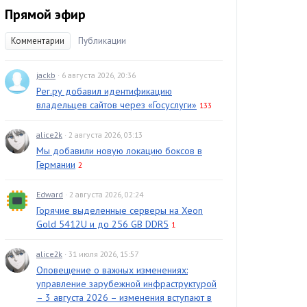
Прямой эфир
Комментарии
Публикации
jackb
· 6 августа 2026, 20:36
Рег.ру добавил идентификацию
владельцев сайтов через «Госуслуги»
133
alice2k
· 2 августа 2026, 03:13
Мы добавили новую локацию боксов в
Германии
2
Edward
· 2 августа 2026, 02:24
Горячие выделенные серверы на Xeon
Gold 5412U и до 256 GB DDR5
1
alice2k
· 31 июля 2026, 15:57
Оповещение о важных изменениях:
управление зарубежной инфраструктурой
– 3 августа 2026 – изменения вступают в