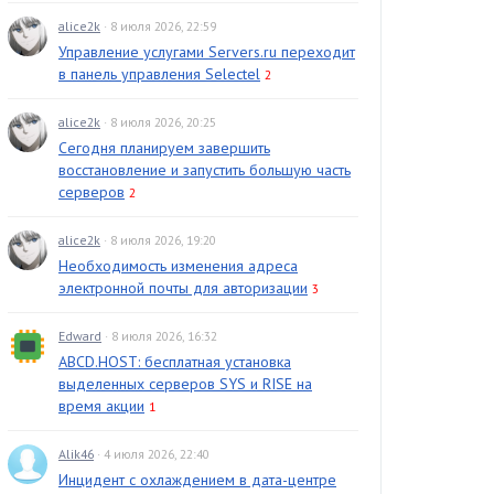
alice2k
· 8 июля 2026, 22:59
Управление услугами Servers.ru переходит
в панель управления Selectel
2
alice2k
· 8 июля 2026, 20:25
Сегодня планируем завершить
восстановление и запустить большую часть
серверов
2
alice2k
· 8 июля 2026, 19:20
Необходимость изменения адреса
электронной почты для авторизации
3
Edward
· 8 июля 2026, 16:32
ABCD.HOST: бесплатная установка
выделенных серверов SYS и RISE на
время акции
1
Alik46
· 4 июля 2026, 22:40
Инцидент с охлаждением в дата-центре