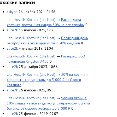
охожие записи
akkyoh
26 ноября 2021, 01:56
Lite-Host-IN Хостинг (Lite.Host)
→
Распродажа
хостинга, постоянная скидка 30% на все тарифы
0
alice2k
13 ноября 2025, 12:20
Lite-Host-IN Хостинг (Lite.Host)
→
Последний день
распродажи всех видов услуг с 30% скидкой
0
alice2k
4 января 2019, 11:04
Lite-Host-IN Хостинг (Lite.Host)
→
Розыгрыш SSD
накопителя Kingston A400
0
alice2k
25 декабря 2023, 10:56
Lite-Host-IN Хостинг (Lite.Host)
→
30% на хостинг и
серверы + сертификаты до 3 000 ₽ от Озон и
Связного
0
alice2k
25 ноября 2025, 05:50
Lite-Host-IN Хостинг (Lite.Host)
→
Черная пятница:
30% скидка на все виды услуг с переносом остатка
баланса от старого хостера до 2 000 ₽
0
alice2k
23 февраля 2019, 09:07