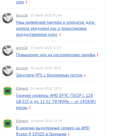
силу
3
alice2k
· 25 июля 2026, 01:44
Наш латвийский партнёр и оператор дата-
центра уведомил нас о приостановке
предоставления услуг
2
alice2k
· 21 июля 2026, 17:27
Повышение цен на реселлерские тарифы
1
alice2k
· 20 июля 2026, 19:21
Запустите VPS с бесплатным тестом
2
Edward
· 16 июля 2026, 18:32
Горячие серверы AMD EPYC 7502P с 128
GB ECC и до 11.52 TB NVMe — от 14580₽/
месяц
1
Edward
· 16 июля 2026, 12:18
В наличии выделенный сервер на AMD
Ryzen 9 5950X в Германии
1