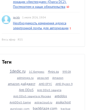
локации «Амстердам» (Qupra DC2).
Постмортем и наши обязательства
10
jackb
· 1 июля 2026, 19:04
Необходимость изменения адреса
электронной почты для авторизации
1
Весь эфир
·
RSS
Теги
1dedic.ru
4vps.su
1С-Битрикс
9950X
adminvps.ru
aeza.net
Amazon
amazon-дайджест
AMD EPYC
AMD Ryzen 9
Anti DDoS
Anti DDoS защита
antiddos
Anti DDoS защита в Москве
asuka.host
AntiDDoS Game
astracloud.ru
backblaze.com
aurologic.com
backup