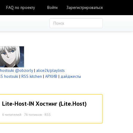
FAQ по проекту
Войти
Зарегистрироваться
ostsuki
@obzorly
|
alice2k/playlists
S hostsuki
|
RSS kitchen
|
АРХИВ
|
дайджесты
Lite-Host-IN Хостинг (Lite.Host)
6
читателей · 76 топиков ·
RSS