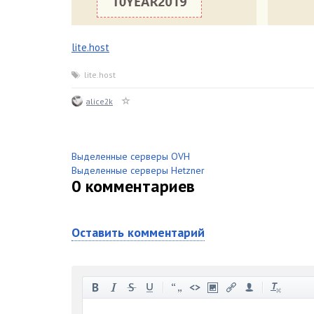
lite.host
lite.host
alice2k
Выделенные серверы OVH
Выделенные серверы Hetzner
0
комментариев
Оставить комментарий
-
-
-
-
-
-
-
-