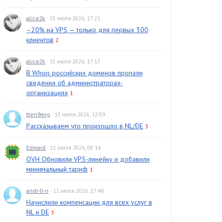
alice2k
· 15 июля 2026, 17:21
–20% на VPS — только для первых 300
клиентов
2
alice2k
· 15 июля 2026, 17:17
В Whois российских доменов пропали
сведения об администраторах-
организациях
1
tten9mrg
· 13 июля 2026, 12:09
Рассказываем что произошло в NL/DE
3
Edward
· 12 июля 2026, 00:14
OVH Обновили VPS-линейку и добавили
минимальный тариф
1
andr-0-n
· 11 июля 2026, 17:48
Начислили компенсации для всех услуг в
NL и DE
3