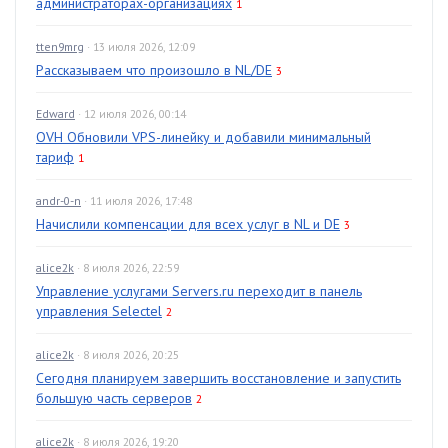
администраторах-организациях
1
tten9mrg
· 13 июля 2026, 12:09
Рассказываем что произошло в NL/DE
3
Edward
· 12 июля 2026, 00:14
OVH Обновили VPS-линейку и добавили минимальный
тариф
1
andr-0-n
· 11 июля 2026, 17:48
Начислили компенсации для всех услуг в NL и DE
3
alice2k
· 8 июля 2026, 22:59
Управление услугами Servers.ru переходит в панель
управления Selectel
2
alice2k
· 8 июля 2026, 20:25
Сегодня планируем завершить восстановление и запустить
большую часть серверов
2
alice2k
· 8 июля 2026, 19:20