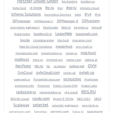
Hetzner Online GmbH
hip.hosting
hostkey.ru
ihc.ru
ihor.ru
hshp.host
i9-9900k
ihor
immers.cloud
Inferno Solutions
IPv4
Inoventica Services
intel
IPv6
ISPsystem
ISPmanager
ISPManager 6
ISPManager 5
jino.ru
ispsystem-дайджест
IXcellerate
keyweb.ru
kimsufi
LeaseWeb
leaderssl.ru
leaseweb.com
Kubernetes
linode
Linxdatacenter
lite.host
macarne.com
masterhost
Mail.Ru Cloud Solutions
mcs.mail.ru
msk.host
megahoster.net
minehosting.ru
miran.ru
mskhost
mws.ru
myhosti.pro
name.com
nebius.ai
OVH
NetPoint
nic.ru
online.net
NL
nLighten
ovhcloud.com
ovhdc-us
OvhCloud
ovhdc-uk
pq.hosting
park-web.ru
Ponaehali.moscow
ProHoster
prohoster.info
Proxmox
Public Cloud OVH
Qrator Labs
REG.RU
rackstore.ru
ramageddon.ru
reg.cloud
ruvds.com
REG.RU cloud
Ryzen 9 7950x
SBG-2021
SBG3
selectel
Scaleway
selectel-дайджест
serv-tech.ru
servers.com
spacecore
servercore.com
Serverius
Solus.io