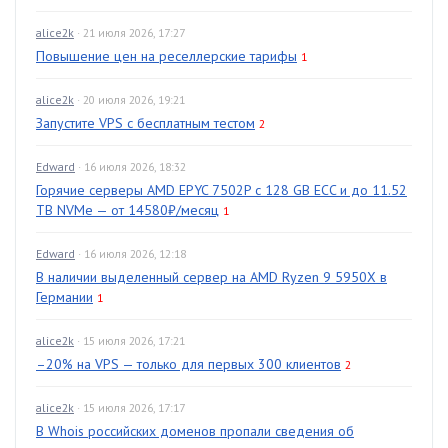
alice2k
· 21 июля 2026, 17:27
Повышение цен на реселлерские тарифы
1
alice2k
· 20 июля 2026, 19:21
Запустите VPS с бесплатным тестом
2
Edward
· 16 июля 2026, 18:32
Горячие серверы AMD EPYC 7502P с 128 GB ECC и до 11.52
TB NVMe — от 14580₽/месяц
1
Edward
· 16 июля 2026, 12:18
В наличии выделенный сервер на AMD Ryzen 9 5950X в
Германии
1
alice2k
· 15 июля 2026, 17:21
–20% на VPS — только для первых 300 клиентов
2
alice2k
· 15 июля 2026, 17:17
В Whois российских доменов пропали сведения об