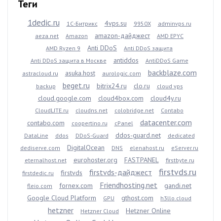
Теги
1dedic.ru
4vps.su
1С-Битрикс
9950X
adminvps.ru
amazon-дайджест
aeza.net
Amazon
AMD EPYC
Anti DDoS
AMD Ryzen 9
Anti DDoS защита
antiddos
Anti DDoS защита в Москве
AntiDDoS Game
backblaze.com
asuka.host
astracloud.ru
aurologic.com
beget.ru
bitrix24.ru
clo.ru
backup
cloud vps
cloud.google.com
cloud4box.com
cloud4y.ru
CloudLITE.ru
cloudns.net
colobridge.net
Contabo
datacenter.com
contabo.com
coopertino.ru
cPanel
ddos-guard.net
DataLine
ddos
DDoS-Guard
dedicated
DigitalOcean
dediserve.com
DNS
elenahost.ru
eServer.ru
eurohoster.org
FASTPANEL
eternalhost.net
firstbyte.ru
firstvds.ru
firstvds-дайджест
firstvds
firstdedic.ru
Friendhosting.net
fornex.com
gandi.net
fleio.com
Google Cloud Platform
gthost.com
GPU
h3llo.cloud
hetzner
Hetzner Online
Hetzner Cloud