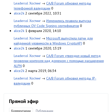
Leaderssl Хостинг
→
CA/B Forum обновил методы
телефонной валидации
0
alice2k
2 сентября 2022, 10:31
Leaderssl Хостинг
→
Изменились правила выпуска
публичных OV Code Signing сертификатов
0
alice2k
1 февраля 2020, 14:10
Leaderssl Хостинг
→
Microsoft выпустила патчи для
найденной уязвимости в Windows CryptoAPI
0
alice2k
1 сентября 2020, 13:19
Leaderssl Хостинг
→
CA/B Forum утвердил новый метод
проверки контроля над доменом с помощью расширения
ALPN
0
alice2k
2 марта 2019, 06:34
Leaderssl Хостинг
→
CA/B Forum обновил методы IP-
валидации
0
Прямой эфир
Комментарии
Публикации