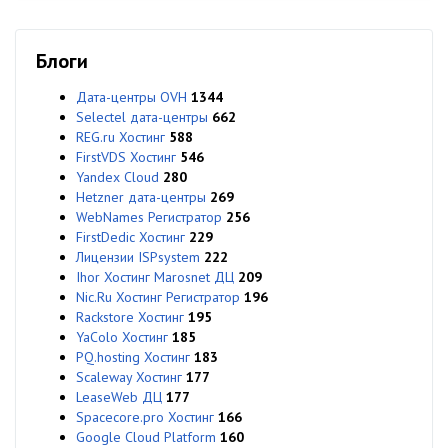
Блоги
Дата-центры OVH
1344
Selectel дата-центры
662
REG.ru Хостинг
588
FirstVDS Хостинг
546
Yandex Cloud
280
Hetzner дата-центры
269
WebNames Регистратор
256
FirstDedic Хостинг
229
Лицензии ISPsystem
222
Ihor Хостинг Marosnet ДЦ
209
Nic.Ru Хостинг Регистратор
196
Rackstore Хостинг
195
YaColo Хостинг
185
PQ.hosting Хостинг
183
Scaleway Хостинг
177
LeaseWeb ДЦ
177
Spacecore.pro Хостинг
166
Google Cloud Platform
160