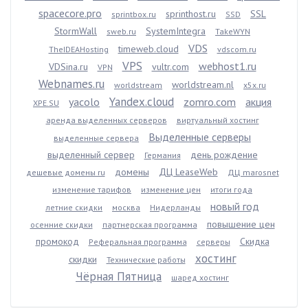
spacecore.pro
sprinthost.ru
SSL
sprintbox.ru
SSD
StormWall
SystemIntegra
sweb.ru
TakeWYN
VDS
timeweb.cloud
TheIDEAHosting
vdscom.ru
VPS
webhost1.ru
VDSina.ru
vultr.com
VPN
Webnames.ru
worldstream.nl
worldstream
x5x.ru
Yandex.cloud
yacolo
zomro.com
акция
XPE.SU
аренда выделенных серверов
виртуальный хостинг
Выделенные серверы
выделенные сервера
выделенный сервер
день рождение
Германия
домены
ДЦ LeaseWeb
дешевые домены ru
ДЦ marosnet
изменение тарифов
изменение цен
итоги года
новый год
летние скидки
москва
Нидерланды
повышение цен
осенние скидки
партнерская программа
промокод
Скидка
Реферальная программа
серверы
хостинг
скидки
Технические работы
Чёрная Пятница
шаред хостинг