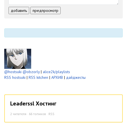
-
-
-
-
-
-
добавить
предпросмотр
-
-
-
-
-
-
@hostsuki
@obzorly
|
alice2k/playlists
RSS hostsuki
|
RSS kitchen
|
АРХИВ
|
дайджесты
Leaderssl Хостинг
2
читателя · 66 топиков ·
RSS