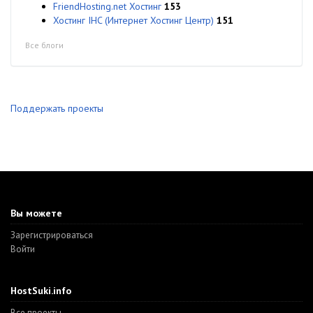
FriendHosting.net Хостинг
153
Хостинг IHC (Интернет Хостинг Центр)
151
Все блоги
Поддержать проекты
Вы можете
Зарегистрироваться
Войти
HostSuki.info
Все проекты