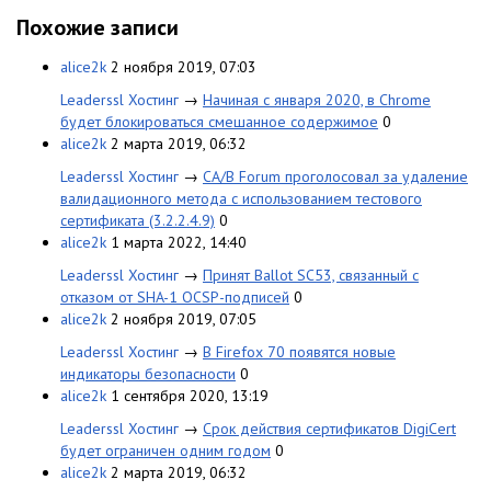
Похожие записи
alice2k
2 ноября 2019, 07:03
Leaderssl Хостинг
→
Начиная с января 2020, в Chrome
будет блокироваться смешанное содержимое
0
alice2k
2 марта 2019, 06:32
Leaderssl Хостинг
→
CA/B Forum проголосовал за удаление
валидационного метода с использованием тестового
сертификата (3.2.2.4.9)
0
alice2k
1 марта 2022, 14:40
Leaderssl Хостинг
→
Принят Ballot SC53, связанный с
отказом от SHA-1 OCSP-подписей
0
alice2k
2 ноября 2019, 07:05
Leaderssl Хостинг
→
В Firefox 70 появятся новые
индикаторы безопасности
0
alice2k
1 сентября 2020, 13:19
Leaderssl Хостинг
→
Срок действия сертификатов DigiCert
будет ограничен одним годом
0
alice2k
2 марта 2019, 06:32