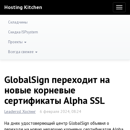
Hosting Kitchen
Toggl
naviga
Складчины
Скидка ISPsystem
Проекты
Всегда свежее
GlobalSign переходит на
новые корневые
сертификаты Alpha SSL
Leaderssl Хостинг
6 февраля 2024, 08:24
На днях удостоверяющий центр GlobalSign объявил о
переходе на новую иерархию корневых сертификатов Alpha