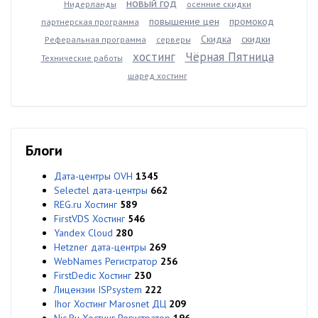
новый год
Нидерланды
осенние скидки
повышение цен
промокод
партнерская программа
Скидка
скидки
Реферальная программа
серверы
хостинг
Чёрная Пятница
Технические работы
шаред хостинг
Блоги
Дата-центры OVH
1345
Selectel дата-центры
662
REG.ru Хостинг
589
FirstVDS Хостинг
546
Yandex Cloud
280
Hetzner дата-центры
269
WebNames Регистратор
256
FirstDedic Хостинг
230
Лицензии ISPsystem
222
Ihor Хостинг Marosnet ДЦ
209