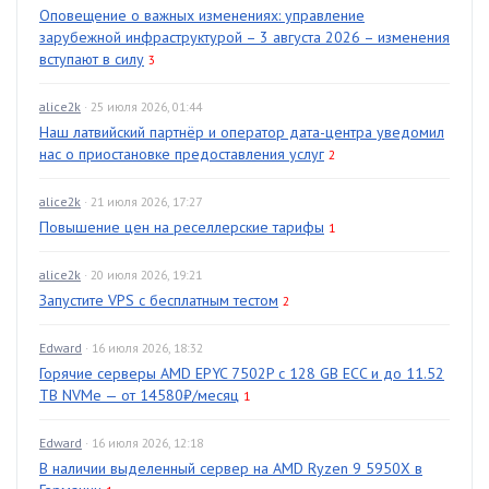
Оповещение о важных изменениях: управление
зарубежной инфраструктурой – 3 августа 2026 – изменения
вступают в силу
3
alice2k
· 25 июля 2026, 01:44
Наш латвийский партнёр и оператор дата-центра уведомил
нас о приостановке предоставления услуг
2
alice2k
· 21 июля 2026, 17:27
Повышение цен на реселлерские тарифы
1
alice2k
· 20 июля 2026, 19:21
Запустите VPS с бесплатным тестом
2
Edward
· 16 июля 2026, 18:32
Горячие серверы AMD EPYC 7502P с 128 GB ECC и до 11.52
TB NVMe — от 14580₽/месяц
1
Edward
· 16 июля 2026, 12:18
В наличии выделенный сервер на AMD Ryzen 9 5950X в