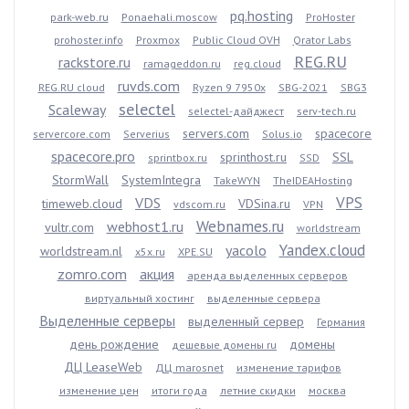
pq.hosting
park-web.ru
Ponaehali.moscow
ProHoster
prohoster.info
Proxmox
Public Cloud OVH
Qrator Labs
REG.RU
rackstore.ru
ramageddon.ru
reg.cloud
ruvds.com
REG.RU cloud
Ryzen 9 7950x
SBG-2021
SBG3
selectel
Scaleway
selectel-дайджест
serv-tech.ru
servers.com
spacecore
servercore.com
Serverius
Solus.io
spacecore.pro
sprinthost.ru
SSL
sprintbox.ru
SSD
StormWall
SystemIntegra
TakeWYN
TheIDEAHosting
VPS
VDS
timeweb.cloud
VDSina.ru
vdscom.ru
VPN
Webnames.ru
webhost1.ru
vultr.com
worldstream
Yandex.cloud
yacolo
worldstream.nl
x5x.ru
XPE.SU
zomro.com
акция
аренда выделенных серверов
виртуальный хостинг
выделенные сервера
Выделенные серверы
выделенный сервер
Германия
день рождение
домены
дешевые домены ru
ДЦ LeaseWeb
ДЦ marosnet
изменение тарифов
изменение цен
итоги года
летние скидки
москва