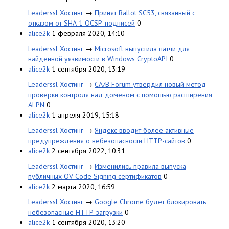
Leaderssl Хостинг
→
Принят Ballot SC53, связанный с
отказом от SHA-1 OCSP-подписей
0
alice2k
1 февраля 2020, 14:10
Leaderssl Хостинг
→
Microsoft выпустила патчи для
найденной уязвимости в Windows CryptoAPI
0
alice2k
1 сентября 2020, 13:19
Leaderssl Хостинг
→
CA/B Forum утвердил новый метод
проверки контроля над доменом с помощью расширения
ALPN
0
alice2k
1 апреля 2019, 15:18
Leaderssl Хостинг
→
Яндекс вводит более активные
предупреждения о небезопасности HTTP-сайтов
0
alice2k
2 сентября 2022, 10:31
Leaderssl Хостинг
→
Изменились правила выпуска
публичных OV Code Signing сертификатов
0
alice2k
2 марта 2020, 16:59
Leaderssl Хостинг
→
Google Chrome будет блокировать
небезопасные HTTP-загрузки
0
alice2k
1 сентября 2020, 13:20