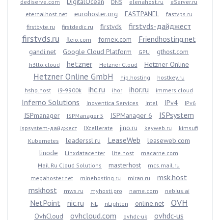
DigitalOcean
dediserve.com
DNS
elenahost.ru
eServer.ru
eurohoster.org
FASTPANEL
eternalhost.net
fastvps.ru
firstvds-дайджест
firstvds
firstbyte.ru
firstdedic.ru
firstvds.ru
Friendhosting.net
fornex.com
fleio.com
gandi.net
Google Cloud Platform
gthost.com
GPU
hetzner
Hetzner Online
h3llo.cloud
Hetzner Cloud
Hetzner Online GmbH
hip.hosting
hostkey.ru
ihc.ru
ihor.ru
hshp.host
i9-9900k
ihor
immers.cloud
Inferno Solutions
IPv4
Inoventica Services
intel
IPv6
ISPsystem
ISPmanager
ISPManager 6
ISPManager 5
jino.ru
ispsystem-дайджест
IXcellerate
keyweb.ru
kimsufi
LeaseWeb
leaderssl.ru
leaseweb.com
Kubernetes
linode
Linxdatacenter
lite.host
macarne.com
masterhost
Mail.Ru Cloud Solutions
mcs.mail.ru
msk.host
megahoster.net
minehosting.ru
miran.ru
mskhost
mws.ru
myhosti.pro
name.com
nebius.ai
OVH
NetPoint
nic.ru
online.net
NL
nLighten
ovhcloud.com
ovhdc-us
OvhCloud
ovhdc-uk