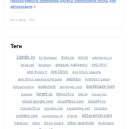
Необходимость изменения адреса электронной почты для
авторизации
1
Весь эфир
·
RSS
Теги
1dedic.ru
4vps.su
1С-Битрикс
9950X
adminvps.ru
amazon-дайджест
aeza.net
Amazon
AMD EPYC
Anti DDoS
AMD Ryzen 9
Anti DDoS защита
antiddos
Anti DDoS защита в Москве
AntiDDoS Game
backblaze.com
asuka.host
astracloud.ru
aurologic.com
beget.ru
bitrix24.ru
clo.ru
backup
cloud vps
cloud.google.com
cloud4box.com
cloud4y.ru
CloudLITE.ru
cloudns.net
colobridge.net
Contabo
datacenter.com
contabo.com
coopertino.ru
cPanel
ddos-guard.net
DataLine
ddos
DDoS-Guard
dedicated