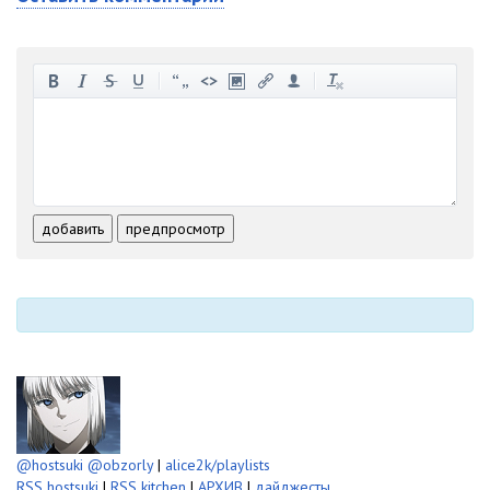
-
-
-
-
-
-
-
-
-
-
-
-
-
-
-
-
-
-
-
-
-
-
-
-
добавить
предпросмотр
-
-
-
-
-
-
@hostsuki
@obzorly
|
alice2k/playlists
RSS hostsuki
|
RSS kitchen
|
АРХИВ
|
дайджесты