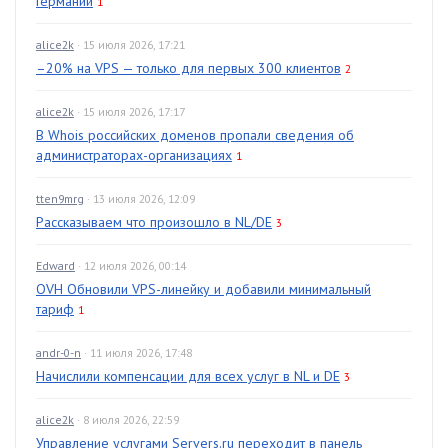
Германии
1
alice2k
· 15 июля 2026, 17:21
–20% на VPS — только для первых 300 клиентов
2
alice2k
· 15 июля 2026, 17:17
В Whois российских доменов пропали сведения об
администраторах-организациях
1
tten9mrg
· 13 июля 2026, 12:09
Рассказываем что произошло в NL/DE
3
Edward
· 12 июля 2026, 00:14
OVH Обновили VPS-линейку и добавили минимальный
тариф
1
andr-0-n
· 11 июля 2026, 17:48
Начислили компенсации для всех услуг в NL и DE
3
alice2k
· 8 июля 2026, 22:59
Управление услугами Servers.ru переходит в панель