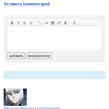
Оставить комментарий
-
-
-
-
-
-
-
-
-
-
-
-
-
-
-
-
-
-
-
-
-
-
-
-
добавить
предпросмотр
-
-
-
-
-
-
@hostsuki
@obzorly
|
alice2k/playlists