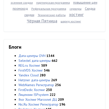
повышение цен
осенние скидки
партнерская программа
промокод
Скидка
Реферальная программа
серверы
хостинг
скидки
Технические работы
Чёрная Пятница
шаред хостинг
Блоги
Дата-центры OVH
1344
Selectel дата-центры
662
REG.ru Хостинг
589
FirstVDS Хостинг
546
Yandex Cloud
280
Hetzner дата-центры
269
WebNames Регистратор
256
FirstDedic Хостинг
230
Лицензии ISPsystem
222
Ihor Хостинг Marosnet ДЦ
209
Nic.Ru Хостинг Регистратор
196