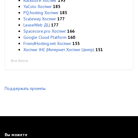
Rackstore Хостинг
195
YaColo Хостинг
185
PQ.hosting Хостинг
183
Scaleway Хостинг
177
LeaseWeb ДЦ
177
Spacecore.pro Хостинг
166
Google Cloud Platform
160
FriendHosting.net Хостинг
153
Хостинг IHC (Интернет Хостинг Центр)
151
Все блоги
Поддержать проекты
Вы можете