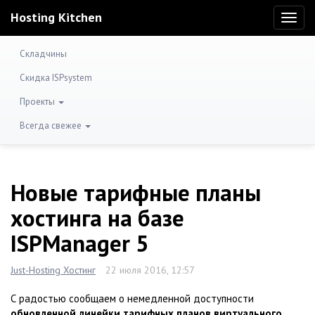
Hosting Kitchen
Toggl
naviga
Складчины
Скидка ISPsystem
Проекты
Всегда свежее
Новые тарифные планы
хостинга на базе
ISPManager 5
Just-Hosting Хостинг
22 июля 2016, 12:57
С радостью сообщаем о немедленной доступности
обновленной линейки тарифных планов виртуального