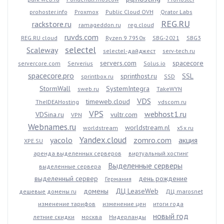
prohoster.info
Proxmox
Public Cloud OVH
Qrator Labs
REG.RU
rackstore.ru
ramageddon.ru
reg.cloud
ruvds.com
REG.RU cloud
Ryzen 9 7950x
SBG-2021
SBG3
selectel
Scaleway
selectel-дайджест
serv-tech.ru
servers.com
spacecore
servercore.com
Serverius
Solus.io
spacecore.pro
sprinthost.ru
SSL
sprintbox.ru
SSD
StormWall
SystemIntegra
sweb.ru
TakeWYN
VDS
timeweb.cloud
TheIDEAHosting
vdscom.ru
VPS
webhost1.ru
VDSina.ru
vultr.com
VPN
Webnames.ru
worldstream.nl
worldstream
x5x.ru
Yandex.cloud
yacolo
zomro.com
акция
XPE.SU
аренда выделенных серверов
виртуальный хостинг
Выделенные серверы
выделенные сервера
выделенный сервер
день рождение
Германия
домены
ДЦ LeaseWeb
дешевые домены ru
ДЦ marosnet
изменение тарифов
изменение цен
итоги года
новый год
летние скидки
москва
Нидерланды