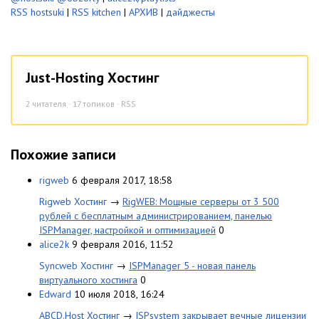
RSS hostsuki
|
RSS kitchen
|
АРХИВ
|
дайджесты
Just-Hosting Хостинг
2
читателя · 17 топиков ·
RSS
Похожие записи
rigweb
6 февраля 2017, 18:58
Rigweb Хостинг
→
RigWEB: Мощные серверы от 3 500
рублей с бесплатным администрированием, панелью
ISPManager, настройкой и оптимизацией
0
alice2k
9 февраля 2016, 11:52
Syncweb Хостинг
→
ISPManager 5 - новая панель
виртуального хостинга
0
Edward
10 июля 2018, 16:24
ABCD.Host Хостинг
→
ISPsystem закрывает вечные лицензии