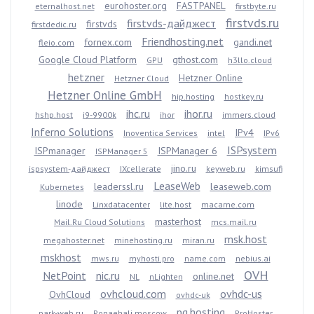
eurohoster.org
FASTPANEL
eternalhost.net
firstbyte.ru
firstvds.ru
firstvds-дайджест
firstvds
firstdedic.ru
Friendhosting.net
fornex.com
gandi.net
fleio.com
Google Cloud Platform
gthost.com
GPU
h3llo.cloud
hetzner
Hetzner Online
Hetzner Cloud
Hetzner Online GmbH
hip.hosting
hostkey.ru
ihc.ru
ihor.ru
hshp.host
i9-9900k
ihor
immers.cloud
Inferno Solutions
IPv4
Inoventica Services
intel
IPv6
ISPsystem
ISPmanager
ISPManager 6
ISPManager 5
jino.ru
ispsystem-дайджест
IXcellerate
keyweb.ru
kimsufi
LeaseWeb
leaderssl.ru
leaseweb.com
Kubernetes
linode
Linxdatacenter
lite.host
macarne.com
masterhost
Mail.Ru Cloud Solutions
mcs.mail.ru
msk.host
megahoster.net
minehosting.ru
miran.ru
mskhost
mws.ru
myhosti.pro
name.com
nebius.ai
OVH
NetPoint
nic.ru
online.net
NL
nLighten
ovhcloud.com
ovhdc-us
OvhCloud
ovhdc-uk
pq.hosting
park-web.ru
Ponaehali.moscow
ProHoster