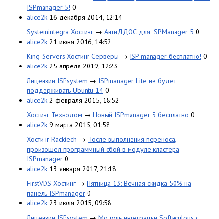
ISPmanager 5!
0
alice2k
16 декабря 2014, 12:14
Systemintegra Хостинг
→
АнтиДДОС для ISPManager 5
0
alice2k
21 июня 2016, 14:52
King-Servers Хостинг Серверы
→
ISP manager бесплатно!
0
alice2k
25 апреля 2019, 12:23
Лицензии ISPsystem
→
ISPmanager Lite не будет
поддерживать Ubuntu 14
0
alice2k
2 февраля 2015, 18:52
Хостинг Технодом
→
Новый ISPmanager 5 бесплатно
0
alice2k
9 марта 2015, 01:58
Хостинг Racktech
→
После выполнения переноса,
произошел программный сбой в модуле кластера
ISPmanager
0
alice2k
13 января 2017, 21:18
FirstVDS Хостинг
→
Пятница 13: Вечная скидка 50% на
панель ISPmanager
0
alice2k
23 июля 2015, 09:58
Лицензии ISPsystem
→
Модуль интеграции Softaculous с