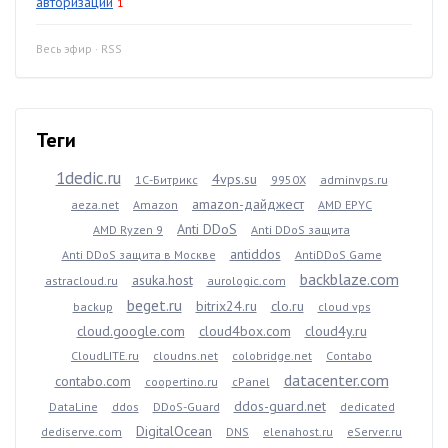
авторизации
1
Весь эфир
·
RSS
Теги
1dedic.ru
4vps.su
1С-Битрикс
9950X
adminvps.ru
amazon-дайджест
aeza.net
Amazon
AMD EPYC
Anti DDoS
AMD Ryzen 9
Anti DDoS защита
antiddos
Anti DDoS защита в Москве
AntiDDoS Game
backblaze.com
asuka.host
astracloud.ru
aurologic.com
beget.ru
bitrix24.ru
clo.ru
backup
cloud vps
cloud.google.com
cloud4box.com
cloud4y.ru
CloudLITE.ru
cloudns.net
colobridge.net
Contabo
datacenter.com
contabo.com
coopertino.ru
cPanel
ddos-guard.net
DataLine
ddos
DDoS-Guard
dedicated
DigitalOcean
dediserve.com
DNS
elenahost.ru
eServer.ru