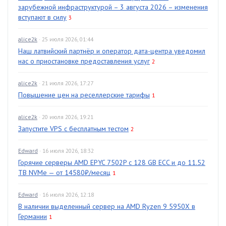
зарубежной инфраструктурой – 3 августа 2026 – изменения
вступают в силу
3
alice2k
· 25 июля 2026, 01:44
Наш латвийский партнёр и оператор дата-центра уведомил
нас о приостановке предоставления услуг
2
alice2k
· 21 июля 2026, 17:27
Повышение цен на реселлерские тарифы
1
alice2k
· 20 июля 2026, 19:21
Запустите VPS с бесплатным тестом
2
Edward
· 16 июля 2026, 18:32
Горячие серверы AMD EPYC 7502P с 128 GB ECC и до 11.52
TB NVMe — от 14580₽/месяц
1
Edward
· 16 июля 2026, 12:18
В наличии выделенный сервер на AMD Ryzen 9 5950X в
Германии
1