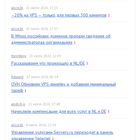
alice2k
· 15 июля 2026, 17:21
–20% на VPS — только для первых 300 клиентов
2
alice2k
· 15 июля 2026, 17:17
В Whois российских доменов пропали сведения об
администраторах-организациях
1
tten9mrg
· 13 июля 2026, 12:09
Рассказываем что произошло в NL/DE
3
Edward
· 12 июля 2026, 00:14
OVH Обновили VPS-линейку и добавили минимальный
тариф
1
andr-0-n
· 11 июля 2026, 17:48
Начислили компенсации для всех услуг в NL и DE
3
alice2k
· 8 июля 2026, 22:59
Управление услугами Servers.ru переходит в панель
управления Selectel
2