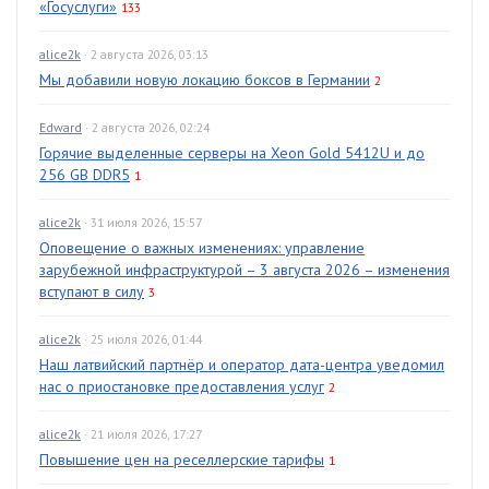
«Госуслуги»
133
alice2k
· 2 августа 2026, 03:13
Мы добавили новую локацию боксов в Германии
2
Edward
· 2 августа 2026, 02:24
Горячие выделенные серверы на Xeon Gold 5412U и до
256 GB DDR5
1
alice2k
· 31 июля 2026, 15:57
Оповещение о важных изменениях: управление
зарубежной инфраструктурой – 3 августа 2026 – изменения
вступают в силу
3
alice2k
· 25 июля 2026, 01:44
Наш латвийский партнёр и оператор дата-центра уведомил
нас о приостановке предоставления услуг
2
alice2k
· 21 июля 2026, 17:27
Повышение цен на реселлерские тарифы
1