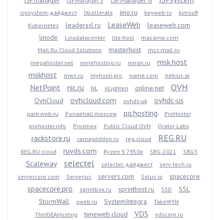
ISPmanager
ISPManager 6
ISPManager 5
jino.ru
ispsystem-дайджест
IXcellerate
keyweb.ru
kimsufi
LeaseWeb
leaderssl.ru
leaseweb.com
Kubernetes
linode
Linxdatacenter
lite.host
macarne.com
masterhost
Mail.Ru Cloud Solutions
mcs.mail.ru
msk.host
megahoster.net
minehosting.ru
miran.ru
mskhost
mws.ru
myhosti.pro
name.com
nebius.ai
OVH
NetPoint
nic.ru
online.net
NL
nLighten
ovhcloud.com
ovhdc-us
OvhCloud
ovhdc-uk
pq.hosting
park-web.ru
Ponaehali.moscow
ProHoster
prohoster.info
Proxmox
Public Cloud OVH
Qrator Labs
REG.RU
rackstore.ru
ramageddon.ru
reg.cloud
ruvds.com
REG.RU cloud
Ryzen 9 7950x
SBG-2021
SBG3
selectel
Scaleway
selectel-дайджест
serv-tech.ru
servers.com
spacecore
servercore.com
Serverius
Solus.io
spacecore.pro
sprinthost.ru
SSL
sprintbox.ru
SSD
StormWall
SystemIntegra
sweb.ru
TakeWYN
VDS
timeweb.cloud
TheIDEAHosting
vdscom.ru