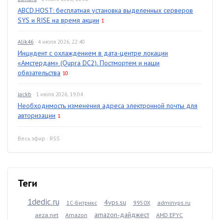
ABCD.HOST: бесплатная установка выделенных серверов
SYS и RISE на время акции
1
Alik46
· 4 июля 2026, 22:40
Инцидент с охлаждением в дата-центре локации
«Амстердам» (Qupra DC2). Постмортем и наши
обязательства
10
jackb
· 1 июля 2026, 19:04
Необходимость изменения адреса электронной почты для
авторизации
1
Весь эфир
·
RSS
Теги
1dedic.ru
4vps.su
1С-Битрикс
9950X
adminvps.ru
amazon-дайджест
aeza.net
Amazon
AMD EPYC