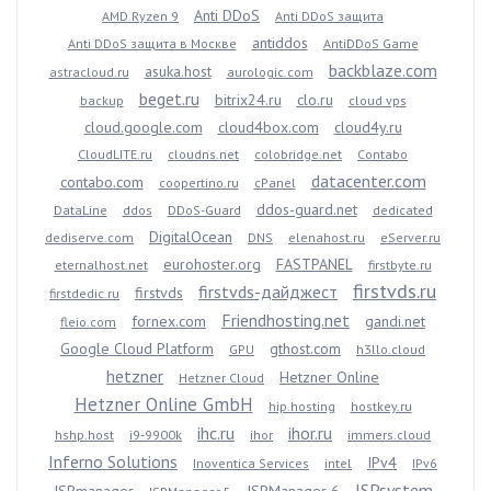
Anti DDoS
AMD Ryzen 9
Anti DDoS защита
antiddos
Anti DDoS защита в Москве
AntiDDoS Game
backblaze.com
asuka.host
astracloud.ru
aurologic.com
beget.ru
bitrix24.ru
clo.ru
backup
cloud vps
cloud.google.com
cloud4box.com
cloud4y.ru
CloudLITE.ru
cloudns.net
colobridge.net
Contabo
datacenter.com
contabo.com
coopertino.ru
cPanel
ddos-guard.net
DataLine
ddos
DDoS-Guard
dedicated
DigitalOcean
dediserve.com
DNS
elenahost.ru
eServer.ru
eurohoster.org
FASTPANEL
eternalhost.net
firstbyte.ru
firstvds.ru
firstvds-дайджест
firstvds
firstdedic.ru
Friendhosting.net
fornex.com
gandi.net
fleio.com
Google Cloud Platform
gthost.com
GPU
h3llo.cloud
hetzner
Hetzner Online
Hetzner Cloud
Hetzner Online GmbH
hip.hosting
hostkey.ru
ihc.ru
ihor.ru
hshp.host
i9-9900k
ihor
immers.cloud
Inferno Solutions
IPv4
Inoventica Services
intel
IPv6
ISPsystem