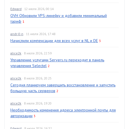
Edward
· 12 июля 2026, 00:14
OVH Обновили VPS-линейку и добавили минимальный
тариф
1
andr-0-n
· 11 июля 2026, 17:48
Начислили компенсации для всех услуг в NL и DE
3
alice2k
· 8 июля 2026, 22:59
Управление услугами Servers.ru переходит в панель
управления Selectel
2
alice2k
· 8 июля 2026, 20:25
Сегодня планируем завершить восстановление и запустить
большую часть серверов
2
alice2k
· 8 июля 2026, 19:20
Необходимость изменения адреса электронной почты для
авторизации
3
Edward
· 8 июля 2026, 16:32