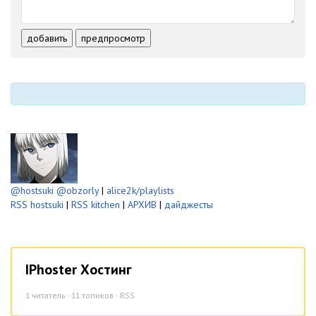
-
-
-
-
-
-
-
-
-
-
добавить
предпросмотр
-
-
-
-
-
-
@hostsuki
@obzorly
|
alice2k/playlists
RSS hostsuki
|
RSS kitchen
|
АРХИВ
|
дайджесты
IPhoster Хостинг
1
читатель · 11 топиков ·
RSS