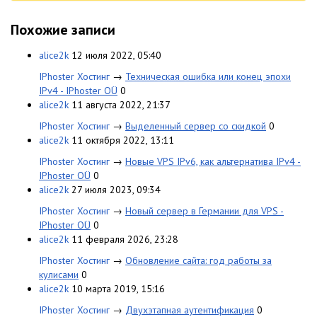
Похожие записи
alice2k
12 июля 2022, 05:40
IPhoster Хостинг
→
Техническая ошибка или конец эпохи
IPv4 - IPhoster OÜ
0
alice2k
11 августа 2022, 21:37
IPhoster Хостинг
→
Выделенный сервер со скидкой
0
alice2k
11 октября 2022, 13:11
IPhoster Хостинг
→
Новые VPS IPv6, как альтернатива IPv4 -
IPhoster OÜ
0
alice2k
27 июля 2023, 09:34
IPhoster Хостинг
→
Новый сервер в Германии для VPS -
IPhoster OÜ
0
alice2k
11 февраля 2026, 23:28
IPhoster Хостинг
→
Обновление сайта: год работы за
кулисами
0
alice2k
10 марта 2019, 15:16
IPhoster Хостинг
→
Двухэтапная аутентификация
0