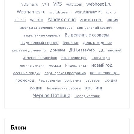
VPS
webhost1.ru
VDSina.ru
vultr.com
VPN
Webnames.ru
worldstream.nl
worldstream
x5x.ru
Yandex.cloud
yacolo
zomro.com
акция
XPE.SU
аренда выделенных серверов
виртуальный хостинг
Выделенные серверы
выделенные сервера
выделенный сервер
день рождение
Германия
домены
ДЦ LeaseWeb
дешевые домены ru
ДЦ marosnet
изменение тарифов
изменение цен
итоги года
новый год
летние скидки
москва
Нидерланды
повышение цен
осенние скидки
партнерская программа
промокод
Скидка
Реферальная программа
серверы
хостинг
скидки
Технические работы
Чёрная Пятница
шаред хостинг
Блоги