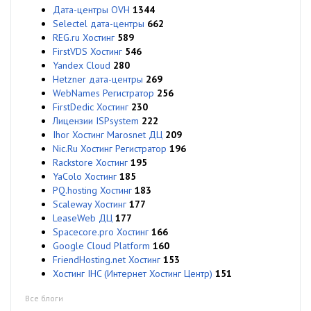
Дата-центры OVH
1344
Selectel дата-центры
662
REG.ru Хостинг
589
FirstVDS Хостинг
546
Yandex Cloud
280
Hetzner дата-центры
269
WebNames Регистратор
256
FirstDedic Хостинг
230
Лицензии ISPsystem
222
Ihor Хостинг Marosnet ДЦ
209
Nic.Ru Хостинг Регистратор
196
Rackstore Хостинг
195
YaColo Хостинг
185
PQ.hosting Хостинг
183
Scaleway Хостинг
177
LeaseWeb ДЦ
177
Spacecore.pro Хостинг
166
Google Cloud Platform
160
FriendHosting.net Хостинг
153
Хостинг IHC (Интернет Хостинг Центр)
151
Все блоги