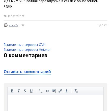
Для KVM VPS полная перезагрузка в связи с обновлением
ядер.
iphoster.net
alice2k
0
Выделенные серверы OVH
Выделенные серверы Hetzner
0
комментариев
Оставить комментарий
-
-
-
-
-
-
-
-
-
-
-
-
-
-