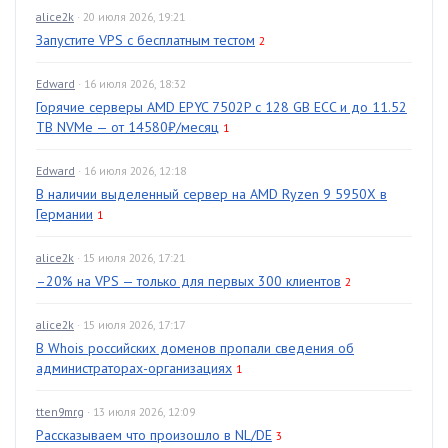
alice2k
· 20 июля 2026, 19:21
Запустите VPS с бесплатным тестом
2
Edward
· 16 июля 2026, 18:32
Горячие серверы AMD EPYC 7502P с 128 GB ECC и до 11.52
TB NVMe — от 14580₽/месяц
1
Edward
· 16 июля 2026, 12:18
В наличии выделенный сервер на AMD Ryzen 9 5950X в
Германии
1
alice2k
· 15 июля 2026, 17:21
–20% на VPS — только для первых 300 клиентов
2
alice2k
· 15 июля 2026, 17:17
В Whois российских доменов пропали сведения об
администраторах-организациях
1
tten9mrg
· 13 июля 2026, 12:09
Рассказываем что произошло в NL/DE
3