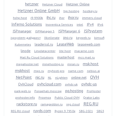
hetzner
Hetzner Online
Hetzner Cloud
Hetzner Online GmbH
hip.hosting
hostkey.ru
ihc.ru
ihor.ru
hshp.host
i9-9900k
ihor
immers.cloud
Inferno Solutions
IPv4
Inoventica Services
intel
IPv6
ISPsystem
ISPmanager
ISPManager 6
ISPManager 5
jino.ru
ispsystem-дайджест
IXcellerate
keyweb.ru
kimsufi
LeaseWeb
leaderssl.ru
leaseweb.com
Kubernetes
linode
Linxdatacenter
lite.host
macarne.com
masterhost
Mail.Ru Cloud Solutions
mcs.mail.ru
msk.host
megahoster.net
minehosting.ru
miran.ru
mskhost
mws.ru
myhosti.pro
name.com
nebius.ai
OVH
NetPoint
nic.ru
online.net
NL
nLighten
ovhcloud.com
ovhdc-us
OvhCloud
ovhdc-uk
pq.hosting
park-web.ru
Ponaehali.moscow
ProHoster
prohoster.info
Proxmox
Public Cloud OVH
Qrator Labs
REG.RU
rackstore.ru
ramageddon.ru
reg.cloud
ruvds.com
REG.RU cloud
Ryzen 9 7950x
SBG-2021
SBG3