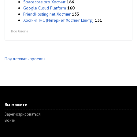
Spacecore.pro Хостинг
166
Google Cloud Platform
160
FriendHosting.net Хостинг
153
Хостинг IHC (Интернет Хостинг Центр)
151
Все блоги
Поддержать проекты
Вы можете
Зарегистрироваться
Войти