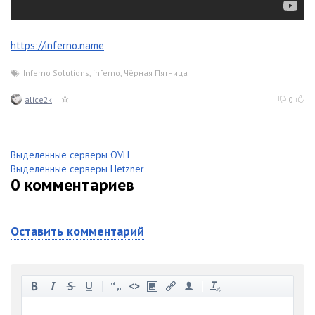
https://inferno.name
Inferno Solutions
,
inferno
,
Чёрная Пятница
alice2k
0
Выделенные серверы OVH
Выделенные серверы Hetzner
0
комментариев
Оставить комментарий
-
-
-
-
-
-
-
-