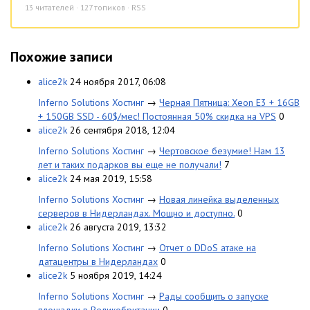
13
читателей · 127 топиков ·
RSS
Похожие записи
alice2k
24 ноября 2017, 06:08
Inferno Solutions Хостинг
→
Черная Пятница: Xeon E3 + 16GB
+ 150GB SSD - 60$/мес! Постоянная 50% скидка на VPS
0
alice2k
26 сентября 2018, 12:04
Inferno Solutions Хостинг
→
Чертовское безумие! Нам 13
лет и таких подарков вы еще не получали!
7
alice2k
24 мая 2019, 15:58
Inferno Solutions Хостинг
→
Новая линейка выделенных
серверов в Нидерландах. Мощно и доступно.
0
alice2k
26 августа 2019, 13:32
Inferno Solutions Хостинг
→
Отчет о DDoS атаке на
датацентры в Нидерландах
0
alice2k
5 ноября 2019, 14:24
Inferno Solutions Хостинг
→
Рады сообщить о запуске