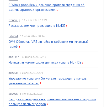
В Whois российских доменов пропали сведения об
администраторах-организациях
1
tten9mrg
· 13 июля 2026, 12:09
Рассказываем что произошло в NL/DE
3
Edward
· 12 июля 2026, 00:14
OVH Обновили VPS-линейку и добавили минимальный
тариф
1
andr-0-n
· 11 июля 2026, 17:48
Начислили компенсации для всех услуг в NL и DE
3
alice2k
· 8 июля 2026, 22:59
Управление услугами Servers.ru переходит в панель
управления Selectel
2
alice2k
· 8 июля 2026, 20:25
Сегодня планируем завершить восстановление и запустить
большую часть серверов
2