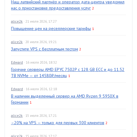
Наш латвийский партнёр и оператор дата-центра уведомил
нас о приостановке предоставления услуг
2
alice2k
· 21 июля 2026, 17:27
Повышение цен на реселлерские тарифы
1
alice2k
· 20 июля 2026, 19:21
Запустите VPS с бесплатным тестом
2
Edward
· 16 июля 2026, 18:32
Горячие серверы AMD EPYC 7502P с 128 GB ECC и до 11.52
TB NVMe — от 14580₽/месяц
1
Edward
· 16 июля 2026, 12:18
В наличии выделенный сервер на AMD Ryzen 9 5950X в
Германии
1
alice2k
· 15 июля 2026, 17:21
–20% на VPS — только для первых 300 клиентов
2
alice2k
· 15 июля 2026, 17:17