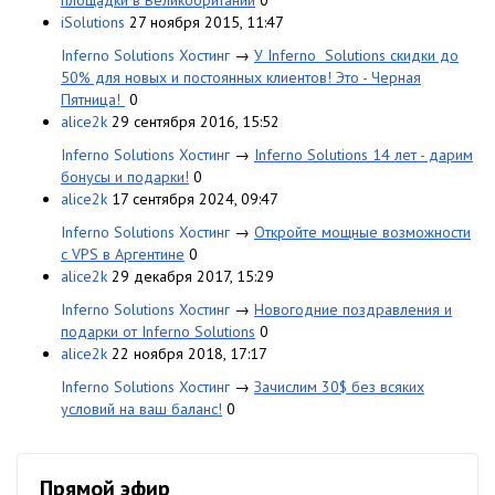
площадки в Великобритании
0
iSolutions
27 ноября 2015, 11:47
Inferno Solutions Хостинг
→
У Inferno Solutions скидки до
50% для новых и постоянных клиентов! Это - Черная
Пятница!
0
alice2k
29 сентября 2016, 15:52
Inferno Solutions Хостинг
→
Inferno Solutions 14 лет - дарим
бонусы и подарки!
0
alice2k
17 сентября 2024, 09:47
Inferno Solutions Хостинг
→
Откройте мощные возможности
с VPS в Аргентине
0
alice2k
29 декабря 2017, 15:29
Inferno Solutions Хостинг
→
Новогодние поздравления и
подарки от Inferno Solutions
0
alice2k
22 ноября 2018, 17:17
Inferno Solutions Хостинг
→
Зачислим 30$ без всяких
условий на ваш баланс!
0
Прямой эфир