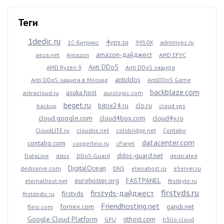
Теги
1dedic.ru
4vps.su
1С-Битрикс
9950X
adminvps.ru
amazon-дайджест
aeza.net
Amazon
AMD EPYC
Anti DDoS
AMD Ryzen 9
Anti DDoS защита
antiddos
Anti DDoS защита в Москве
AntiDDoS Game
backblaze.com
asuka.host
astracloud.ru
aurologic.com
beget.ru
bitrix24.ru
clo.ru
backup
cloud vps
cloud.google.com
cloud4box.com
cloud4y.ru
CloudLITE.ru
cloudns.net
colobridge.net
Contabo
datacenter.com
contabo.com
coopertino.ru
cPanel
ddos-guard.net
DataLine
ddos
DDoS-Guard
dedicated
DigitalOcean
dediserve.com
DNS
elenahost.ru
eServer.ru
eurohoster.org
FASTPANEL
eternalhost.net
firstbyte.ru
firstvds.ru
firstvds-дайджест
firstvds
firstdedic.ru
Friendhosting.net
fornex.com
gandi.net
fleio.com
Google Cloud Platform
gthost.com
GPU
h3llo.cloud