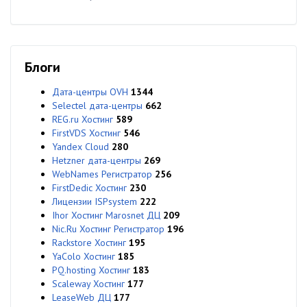
Блоги
Дата-центры OVH
1344
Selectel дата-центры
662
REG.ru Хостинг
589
FirstVDS Хостинг
546
Yandex Cloud
280
Hetzner дата-центры
269
WebNames Регистратор
256
FirstDedic Хостинг
230
Лицензии ISPsystem
222
Ihor Хостинг Marosnet ДЦ
209
Nic.Ru Хостинг Регистратор
196
Rackstore Хостинг
195
YaColo Хостинг
185
PQ.hosting Хостинг
183
Scaleway Хостинг
177
LeaseWeb ДЦ
177