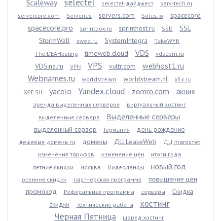
selectel
Scaleway
selectel-дайджест
serv-tech.ru
servers.com
spacecore
servercore.com
Serverius
Solus.io
spacecore.pro
sprinthost.ru
SSL
sprintbox.ru
SSD
StormWall
SystemIntegra
sweb.ru
TakeWYN
VDS
timeweb.cloud
TheIDEAHosting
vdscom.ru
VPS
webhost1.ru
VDSina.ru
vultr.com
VPN
Webnames.ru
worldstream.nl
worldstream
x5x.ru
Yandex.cloud
yacolo
zomro.com
акция
XPE.SU
аренда выделенных серверов
виртуальный хостинг
Выделенные серверы
выделенные сервера
выделенный сервер
день рождение
Германия
домены
ДЦ LeaseWeb
дешевые домены ru
ДЦ marosnet
изменение тарифов
изменение цен
итоги года
новый год
летние скидки
москва
Нидерланды
повышение цен
осенние скидки
партнерская программа
промокод
Скидка
Реферальная программа
серверы
хостинг
скидки
Технические работы
Чёрная Пятница
шаред хостинг