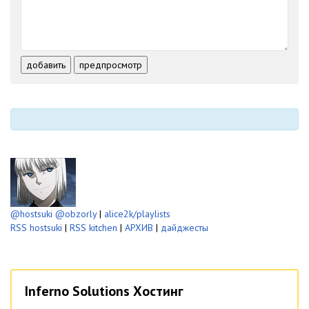
-
-
-
-
-
-
-
-
-
-
-
-
-
-
-
-
добавить
предпросмотр
-
-
-
-
-
-
@hostsuki
@obzorly
|
alice2k/playlists
RSS hostsuki
|
RSS kitchen
|
АРХИВ
|
дайджесты
Inferno Solutions Хостинг