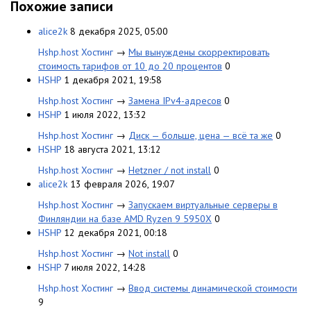
Похожие записи
alice2k
8 декабря 2025, 05:00
Hshp.host Хостинг
→
Мы вынуждены скорректировать
стоимость тарифов от 10 до 20 процентов
0
HSHP
1 декабря 2021, 19:58
Hshp.host Хостинг
→
Замена IPv4-адресов
0
HSHP
1 июля 2022, 13:32
Hshp.host Хостинг
→
Диск — больше, цена — всё та же
0
HSHP
18 августа 2021, 13:12
Hshp.host Хостинг
→
Hetzner / not install
0
alice2k
13 февраля 2026, 19:07
Hshp.host Хостинг
→
Запускаем виртуальные серверы в
Финляндии на базе AMD Ryzen 9 5950X
0
HSHP
12 декабря 2021, 00:18
Hshp.host Хостинг
→
Not install
0
HSHP
7 июля 2022, 14:28
Hshp.host Хостинг
→
Ввод системы динамической стоимости
9