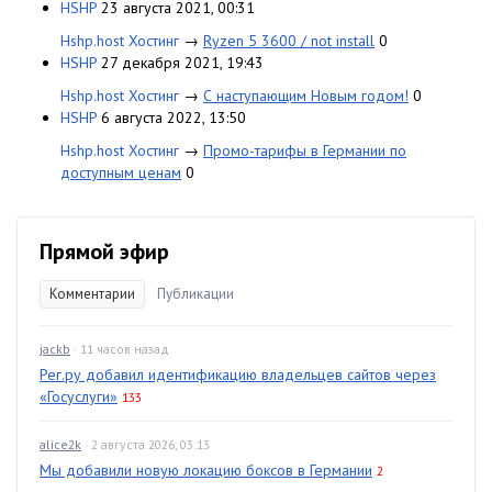
HSHP
23 августа 2021, 00:31
Hshp.host Хостинг
→
Ryzen 5 3600 / not install
0
HSHP
27 декабря 2021, 19:43
Hshp.host Хостинг
→
С наступающим Новым годом!
0
HSHP
6 августа 2022, 13:50
Hshp.host Хостинг
→
Промо-тарифы в Германии по
доступным ценам
0
Прямой эфир
Комментарии
Публикации
jackb
· 11 часов назад
Рег.ру добавил идентификацию владельцев сайтов через
«Госуслуги»
133
alice2k
· 2 августа 2026, 03:13
Мы добавили новую локацию боксов в Германии
2