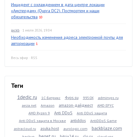
Инцидент с охлаждением в дата-центре локации
«Амстердам» (Qupra DC2). Постмортем и наши
обязательства
10
jackb
· 1 июля 2026, 19:04
Необходимость изменения адреса электронной почты для
авторизации
1
Весь эфир
·
RSS
Теги
1dedic.ru
4vps.su
1С-Битрикс
9950X
adminvps.ru
amazon-дайджест
aeza.net
Amazon
AMD EPYC
Anti DDoS
AMD Ryzen 9
Anti DDoS защита
antiddos
Anti DDoS защита в Москве
AntiDDoS Game
backblaze.com
asuka.host
astracloud.ru
aurologic.com
beget.ru
bitrix24.ru
clo.ru
backup
cloud vps