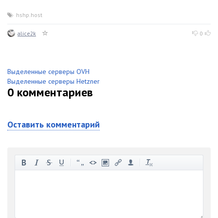
hshp.host
alice2k
0
Выделенные серверы OVH
Выделенные серверы Hetzner
0
комментариев
Оставить комментарий
-
-
-
-
-
-
-
-
-
-
-
-
-
-
-
-
-
-
-
-