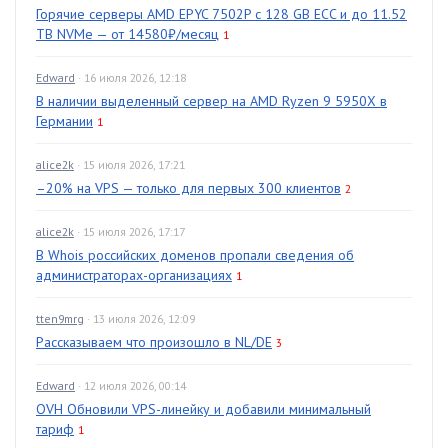
Горячие серверы AMD EPYC 7502P с 128 GB ECC и до 11.52
TB NVMe — от 14580₽/месяц
1
Edward
· 16 июля 2026, 12:18
В наличии выделенный сервер на AMD Ryzen 9 5950X в
Германии
1
alice2k
· 15 июля 2026, 17:21
–20% на VPS — только для первых 300 клиентов
2
alice2k
· 15 июля 2026, 17:17
В Whois российских доменов пропали сведения об
администраторах-организациях
1
tten9mrg
· 13 июля 2026, 12:09
Рассказываем что произошло в NL/DE
3
Edward
· 12 июля 2026, 00:14
OVH Обновили VPS-линейку и добавили минимальный
тариф
1