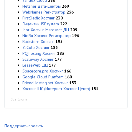
Yandex Cloud
280
Hetzner дата-центры
269
WebNames Регистратор
256
FirstDedic Хостинг
230
Лицензии ISPsystem
222
Ihor Хостинг Marosnet ДЦ
209
Nic.Ru Хостинг Регистратор
196
Rackstore Хостинг
195
YaColo Хостинг
185
PQ.hosting Хостинг
183
Scaleway Хостинг
177
LeaseWeb ДЦ
177
Spacecore.pro Хостинг
166
Google Cloud Platform
160
FriendHosting.net Хостинг
153
Хостинг IHC (Интернет Хостинг Центр)
151
Все блоги
Поддержать проекты