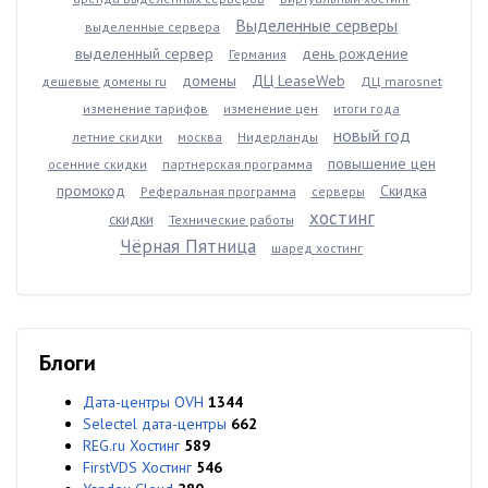
Выделенные серверы
выделенные сервера
выделенный сервер
день рождение
Германия
домены
ДЦ LeaseWeb
дешевые домены ru
ДЦ marosnet
изменение тарифов
изменение цен
итоги года
новый год
летние скидки
москва
Нидерланды
повышение цен
осенние скидки
партнерская программа
промокод
Скидка
Реферальная программа
серверы
хостинг
скидки
Технические работы
Чёрная Пятница
шаред хостинг
Блоги
Дата-центры OVH
1344
Selectel дата-центры
662
REG.ru Хостинг
589
FirstVDS Хостинг
546