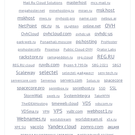
masterhost
Mail.Ru Cloud Solutions
mcs.mail.ru
msk.host
megahoster.net
minehosting.ru
miran.ru
mskhost
mws.ru
myhosti.pro
name.com
nebius.ai
OVH
NetPoint
nic.ru
online.net
NL
nLighten
ovhcloud.com
ovhdc-us
OvhCloud
ovhdc-uk
pq.hosting
park-web.ru
Ponaehali.moscow
ProHoster
prohoster.info
Proxmox
Public Cloud OVH
Qrator Labs
REG.RU
rackstore.ru
ramageddon.ru
reg.cloud
ruvds.com
REG.RU cloud
Ryzen 9 7950x
SBG-2021
SBG3
selectel
Scaleway
selectel-дайджест
serv-tech.ru
servers.com
spacecore
servercore.com
Serverius
Solus.io
spacecore.pro
sprinthost.ru
SSL
sprintbox.ru
SSD
StormWall
SystemIntegra
sweb.ru
TakeWYN
VDS
timeweb.cloud
TheIDEAHosting
vdscom.ru
VPS
webhost1.ru
VDSina.ru
vultr.com
VPN
Webnames.ru
worldstream.nl
worldstream
x5x.ru
Yandex.cloud
yacolo
zomro.com
акция
XPE.SU
аренда выделенных серверов
виртуальный хостинг