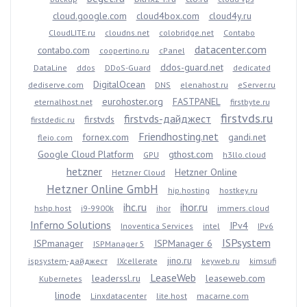
cloud.google.com
cloud4box.com
cloud4y.ru
CloudLITE.ru
cloudns.net
colobridge.net
Contabo
datacenter.com
contabo.com
coopertino.ru
cPanel
ddos-guard.net
DataLine
ddos
DDoS-Guard
dedicated
DigitalOcean
dediserve.com
DNS
elenahost.ru
eServer.ru
eurohoster.org
FASTPANEL
eternalhost.net
firstbyte.ru
firstvds.ru
firstvds-дайджест
firstvds
firstdedic.ru
Friendhosting.net
fornex.com
gandi.net
fleio.com
Google Cloud Platform
gthost.com
GPU
h3llo.cloud
hetzner
Hetzner Online
Hetzner Cloud
Hetzner Online GmbH
hip.hosting
hostkey.ru
ihc.ru
ihor.ru
hshp.host
i9-9900k
ihor
immers.cloud
Inferno Solutions
IPv4
Inoventica Services
intel
IPv6
ISPsystem
ISPmanager
ISPManager 6
ISPManager 5
jino.ru
ispsystem-дайджест
IXcellerate
keyweb.ru
kimsufi
LeaseWeb
leaderssl.ru
leaseweb.com
Kubernetes
linode
Linxdatacenter
lite.host
macarne.com