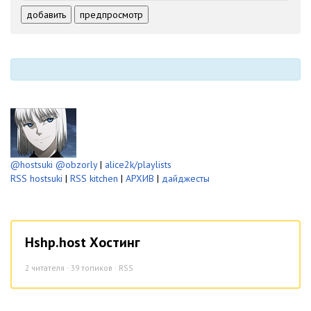
-
-
-
-
добавить
предпросмотр
-
-
-
-
-
-
@hostsuki
@obzorly
|
alice2k/playlists
RSS hostsuki
|
RSS kitchen
|
АРХИВ
|
дайджесты
Hshp.host Хостинг
2
читателя · 39 топиков ·
RSS