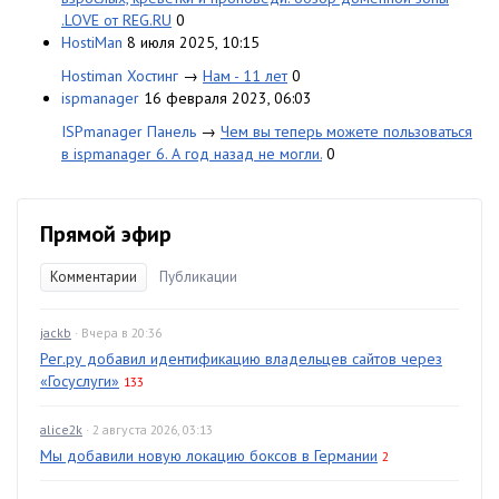
.LOVE от REG.RU
0
HostiMan
8 июля 2025, 10:15
Hostiman Хостинг
→
Нам - 11 лет
0
ispmanager
16 февраля 2023, 06:03
ISPmanager Панель
→
Чем вы теперь можете пользоваться
в ispmanager 6. А год назад не могли.
0
Прямой эфир
Комментарии
Публикации
jackb
· Вчера в 20:36
Рег.ру добавил идентификацию владельцев сайтов через
«Госуслуги»
133
alice2k
· 2 августа 2026, 03:13
Мы добавили новую локацию боксов в Германии
2