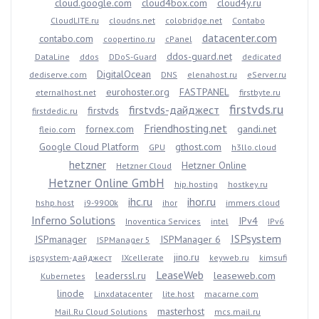
cloud.google.com
cloud4box.com
cloud4y.ru
CloudLITE.ru
cloudns.net
colobridge.net
Contabo
datacenter.com
contabo.com
coopertino.ru
cPanel
ddos-guard.net
DataLine
ddos
DDoS-Guard
dedicated
DigitalOcean
dediserve.com
DNS
elenahost.ru
eServer.ru
eurohoster.org
FASTPANEL
eternalhost.net
firstbyte.ru
firstvds.ru
firstvds-дайджест
firstvds
firstdedic.ru
Friendhosting.net
fornex.com
gandi.net
fleio.com
Google Cloud Platform
gthost.com
GPU
h3llo.cloud
hetzner
Hetzner Online
Hetzner Cloud
Hetzner Online GmbH
hip.hosting
hostkey.ru
ihc.ru
ihor.ru
hshp.host
i9-9900k
ihor
immers.cloud
Inferno Solutions
IPv4
Inoventica Services
intel
IPv6
ISPsystem
ISPmanager
ISPManager 6
ISPManager 5
jino.ru
ispsystem-дайджест
IXcellerate
keyweb.ru
kimsufi
LeaseWeb
leaderssl.ru
leaseweb.com
Kubernetes
linode
Linxdatacenter
lite.host
macarne.com
masterhost
Mail.Ru Cloud Solutions
mcs.mail.ru