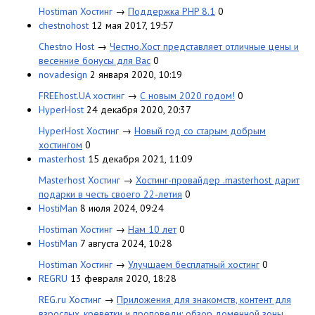
Hostiman Хостинг
→
Поддержка PHP 8.1
0
chestnohost
12 мая 2017, 19:57
Chestno Host
→
Честно.Хост представляет отличные цены и
весенние бонусы для Вас
0
novadesign
2 января 2020, 10:19
FREEhost.UA хостинг
→
С новым 2020 годом!
0
HyperHost
24 декабря 2020, 20:37
HyperHost Хостинг
→
Новый год со старым добрым
хостингом
0
masterhost
15 декабря 2021, 11:09
Masterhost Хостинг
→
Хостинг-провайдер .masterhost дарит
подарки в честь своего 22-летия
0
HostiMan
8 июля 2024, 09:24
Hostiman Хостинг
→
Нам 10 лет
0
HostiMan
7 августа 2024, 10:28
Hostiman Хостинг
→
Улучшаем бесплатный хостинг
0
REGRU
13 февраля 2020, 18:28
REG.ru Хостинг
→
Приложения для знакомств, контент для
взрослых, креветки и проповеди: обзор доменной зоны