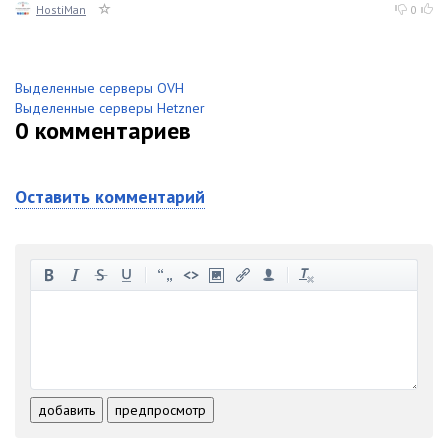
HostiMan
0
Выделенные серверы OVH
Выделенные серверы Hetzner
0
комментариев
Оставить комментарий
-
-
-
-
-
-
-
-
-
-
-
-
-
-
-
-
-
-
-
-
-
-
-
-
добавить
предпросмотр
-
-
-
-
-
-