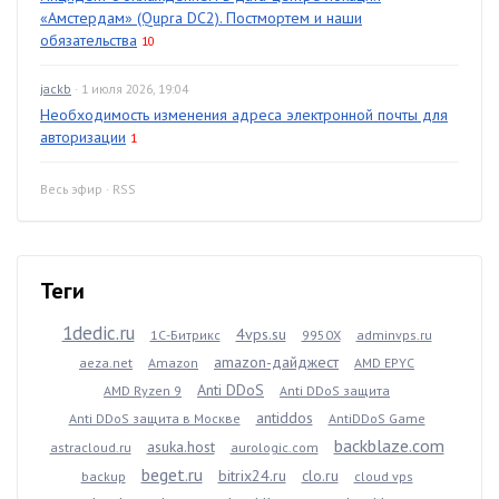
«Амстердам» (Qupra DC2). Постмортем и наши
обязательства
10
jackb
· 1 июля 2026, 19:04
Необходимость изменения адреса электронной почты для
авторизации
1
Весь эфир
·
RSS
Теги
1dedic.ru
4vps.su
1С-Битрикс
9950X
adminvps.ru
amazon-дайджест
aeza.net
Amazon
AMD EPYC
Anti DDoS
AMD Ryzen 9
Anti DDoS защита
antiddos
Anti DDoS защита в Москве
AntiDDoS Game
backblaze.com
asuka.host
astracloud.ru
aurologic.com
beget.ru
bitrix24.ru
clo.ru
backup
cloud vps