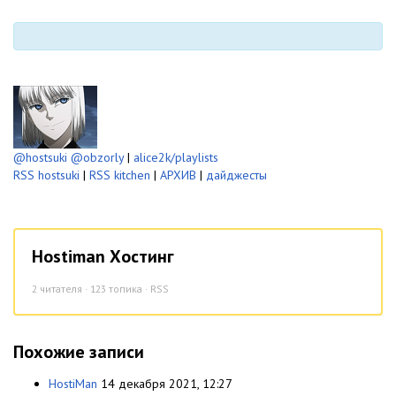
@hostsuki
@obzorly
|
alice2k/playlists
RSS hostsuki
|
RSS kitchen
|
АРХИВ
|
дайджесты
Hostiman Хостинг
2
читателя · 123 топика ·
RSS
Похожие записи
HostiMan
14 декабря 2021, 12:27