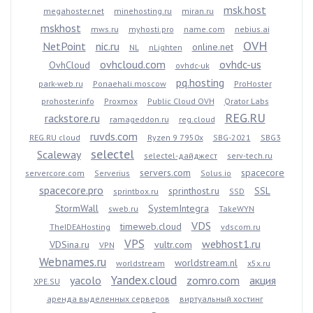
msk.host
megahoster.net
minehosting.ru
miran.ru
mskhost
mws.ru
myhosti.pro
name.com
nebius.ai
OVH
NetPoint
nic.ru
online.net
NL
nLighten
ovhcloud.com
ovhdc-us
OvhCloud
ovhdc-uk
pq.hosting
park-web.ru
Ponaehali.moscow
ProHoster
prohoster.info
Proxmox
Public Cloud OVH
Qrator Labs
REG.RU
rackstore.ru
ramageddon.ru
reg.cloud
ruvds.com
REG.RU cloud
Ryzen 9 7950x
SBG-2021
SBG3
selectel
Scaleway
selectel-дайджест
serv-tech.ru
servers.com
spacecore
servercore.com
Serverius
Solus.io
spacecore.pro
sprinthost.ru
SSL
sprintbox.ru
SSD
StormWall
SystemIntegra
sweb.ru
TakeWYN
VDS
timeweb.cloud
TheIDEAHosting
vdscom.ru
VPS
webhost1.ru
VDSina.ru
vultr.com
VPN
Webnames.ru
worldstream.nl
worldstream
x5x.ru
Yandex.cloud
yacolo
zomro.com
акция
XPE.SU
аренда выделенных серверов
виртуальный хостинг