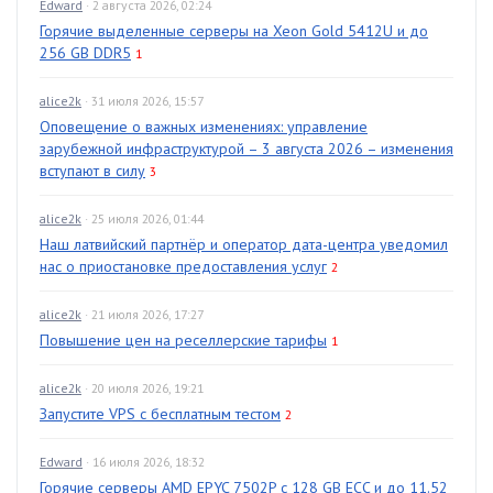
Edward
· 2 августа 2026, 02:24
Горячие выделенные серверы на Xeon Gold 5412U и до
256 GB DDR5
1
alice2k
· 31 июля 2026, 15:57
Оповещение о важных изменениях: управление
зарубежной инфраструктурой – 3 августа 2026 – изменения
вступают в силу
3
alice2k
· 25 июля 2026, 01:44
Наш латвийский партнёр и оператор дата-центра уведомил
нас о приостановке предоставления услуг
2
alice2k
· 21 июля 2026, 17:27
Повышение цен на реселлерские тарифы
1
alice2k
· 20 июля 2026, 19:21
Запустите VPS с бесплатным тестом
2
Edward
· 16 июля 2026, 18:32
Горячие серверы AMD EPYC 7502P с 128 GB ECC и до 11.52