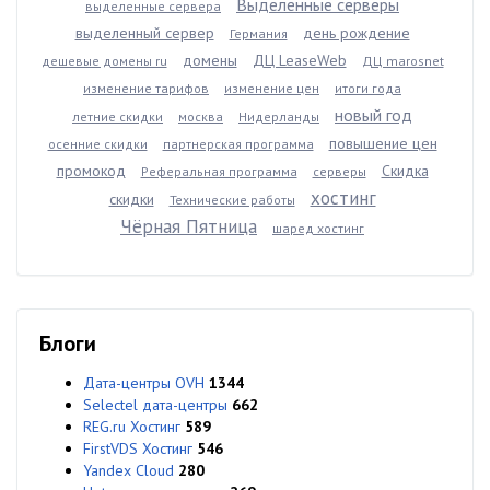
Выделенные серверы
выделенные сервера
выделенный сервер
день рождение
Германия
домены
ДЦ LeaseWeb
дешевые домены ru
ДЦ marosnet
изменение тарифов
изменение цен
итоги года
новый год
летние скидки
москва
Нидерланды
повышение цен
осенние скидки
партнерская программа
промокод
Скидка
Реферальная программа
серверы
хостинг
скидки
Технические работы
Чёрная Пятница
шаред хостинг
Блоги
Дата-центры OVH
1344
Selectel дата-центры
662
REG.ru Хостинг
589
FirstVDS Хостинг
546
Yandex Cloud
280