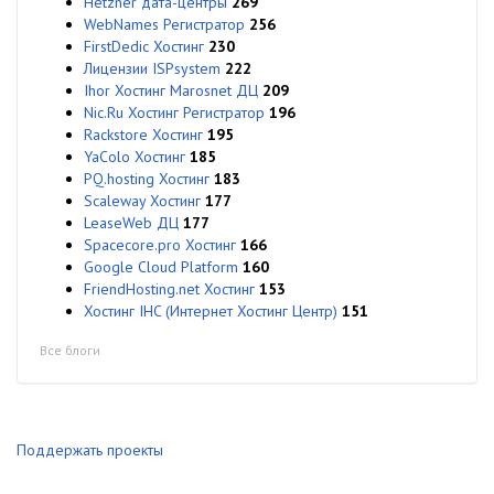
Hetzner дата-центры
269
WebNames Регистратор
256
FirstDedic Хостинг
230
Лицензии ISPsystem
222
Ihor Хостинг Marosnet ДЦ
209
Nic.Ru Хостинг Регистратор
196
Rackstore Хостинг
195
YaColo Хостинг
185
PQ.hosting Хостинг
183
Scaleway Хостинг
177
LeaseWeb ДЦ
177
Spacecore.pro Хостинг
166
Google Cloud Platform
160
FriendHosting.net Хостинг
153
Хостинг IHC (Интернет Хостинг Центр)
151
Все блоги
Поддержать проекты