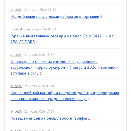
alice2k
· 2 августа 2026, 03:13
Мы добавили новую локацию боксов в Германии
2
Edward
· 2 августа 2026, 02:24
Горячие выделенные серверы на Xeon Gold 5412U и до
256 GB DDR5
1
alice2k
· 31 июля 2026, 15:57
Оповещение о важных изменениях: управление
зарубежной инфраструктурой – 3 августа 2026 – изменения
вступают в силу
3
alice2k
· 25 июля 2026, 01:44
Наш латвийский партнёр и оператор дата-центра уведомил
нас о приостановке предоставления услуг
2
alice2k
· 21 июля 2026, 17:27
Повышение цен на реселлерские тарифы
1
alice2k
· 20 июля 2026, 19:21