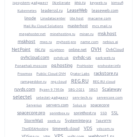
jino.ru
ispsystem-дайджест
IXcellerate
keyweb.ru
kimsufi
LeaseWeb
leaderssl.ru
leaseweb.com
Kubernetes
linode
Linxdatacenter
lite.host
macarne.com
masterhost
Mail.Ru Cloud Solutions
mcs.mail.ru
msk.host
megahoster.net
minehosting.ru
miran.ru
mskhost
mws.ru
myhosti.pro
name.com
nebius.ai
OVH
NetPoint
nic.ru
online.net
OvhCloud
nLighten
ovhcloud.com
ovhdc-us
ovhdc-uk
park-web.ru
pq.hosting
Ponaehali.moscow
ProHoster
prohoster.info
rackstore.ru
Proxmox
Public Cloud OVH
Qrator Labs
REG.RU
ramageddon.ru
reg.cloud
REG.RU cloud
ruvds.com
Scaleway
Ryzen 9 7950x
SBG-2021
SBG3
selectel
selectel-дайджест
serv-tech.ru
servercore.com
servers.com
spacecore
Serverius
Solus.io
spacecore.pro
sprinthost.ru
SSL
sprintbox.ru
SSD
StormWall
SystemIntegra
sweb.ru
TakeWYN
VDS
timeweb.cloud
TheIDEAHosting
vdscom.ru
VPS
webhost1.ru
VDSina.ru
vultr.com
VPN