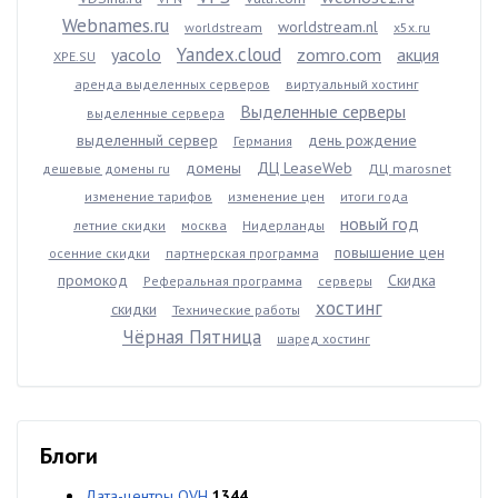
Webnames.ru
worldstream.nl
worldstream
x5x.ru
Yandex.cloud
yacolo
zomro.com
акция
XPE.SU
аренда выделенных серверов
виртуальный хостинг
Выделенные серверы
выделенные сервера
выделенный сервер
день рождение
Германия
домены
ДЦ LeaseWeb
дешевые домены ru
ДЦ marosnet
изменение тарифов
изменение цен
итоги года
новый год
летние скидки
москва
Нидерланды
повышение цен
осенние скидки
партнерская программа
промокод
Скидка
Реферальная программа
серверы
хостинг
скидки
Технические работы
Чёрная Пятница
шаред хостинг
Блоги
Дата-центры OVH
1344