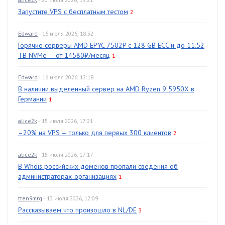
Запустите VPS с бесплатным тестом
2
Edward
· 16 июля 2026, 18:32
Горячие серверы AMD EPYC 7502P с 128 GB ECC и до 11.52
TB NVMe — от 14580₽/месяц
1
Edward
· 16 июля 2026, 12:18
В наличии выделенный сервер на AMD Ryzen 9 5950X в
Германии
1
alice2k
· 15 июля 2026, 17:21
–20% на VPS — только для первых 300 клиентов
2
alice2k
· 15 июля 2026, 17:17
В Whois российских доменов пропали сведения об
администраторах-организациях
1
tten9mrg
· 13 июля 2026, 12:09
Рассказываем что произошло в NL/DE
3