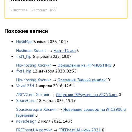
2
читателя · 123 топика ·
RSS
Похожие записи
HostiMan
8 июля 2025, 10:15
Hostiman Хостинг
→
Нам - 11 лет
0
frct1_hip
6 апреля 2022, 18:07
Hip-hosting Хостинг
→
Обновление на HIP-HOSTING
0
frct1_hip
12 декабря 2020, 02:35
Hip-hosting Хостинг
→
Операция "Зимний кэшбек"
0
Vova1234
1 апреля 2016, 12:31
ABCVG.net Хостинг
→
Лицензии ISPsystem на ABCVG.net
0
SpaceCore
18 марта 2023, 19:19
Spacecore.pro Хостинг
→
Новейшие серверы на i9-13900 в
Германии!
0
novadesign
2 июля 2021, 14:33
FREEhost.UA хостинг
→
FREEhost.UA июнь 2021
0