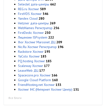
Selectel дата-центры
662
REG.ru Хостинг
589
FirstVDS Хостинг
546
Yandex Cloud
280
Hetzner дата-центры
269
WebNames Регистратор
256
FirstDedic Хостинг
230
Лицензии ISPsystem
222
Ihor Хостинг Marosnet ДЦ
209
Nic.Ru Хостинг Регистратор
196
Rackstore Хостинг
195
YaColo Хостинг
185
PQ.hosting Хостинг
183
Scaleway Хостинг
177
LeaseWeb ДЦ
177
Spacecore.pro Хостинг
166
Google Cloud Platform
160
FriendHosting.net Хостинг
153
Хостинг IHC (Интернет Хостинг Центр)
151
Все блоги