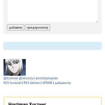
-
-
-
-
-
-
-
-
-
-
-
-
-
-
-
-
-
-
-
-
добавить
предпросмотр
-
-
-
-
-
-
@hostsuki
@obzorly
|
alice2k/playlists
RSS hostsuki
|
RSS kitchen
|
АРХИВ
|
дайджесты
Hostiman Хостинг