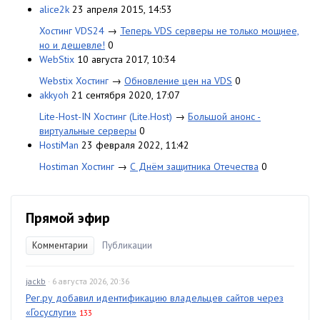
alice2k
23 апреля 2015, 14:53
Хостинг VDS24
→
Теперь VDS серверы не только мощнее,
но и дешевле!
0
WebStix
10 августа 2017, 10:34
Webstix Хостинг
→
Обновление цен на VDS
0
akkyoh
21 сентября 2020, 17:07
Lite-Host-IN Хостинг (Lite.Host)
→
Большой анонс -
виртуальные серверы
0
HostiMan
23 февраля 2022, 11:42
Hostiman Хостинг
→
С Днём защитника Отечества
0
Прямой эфир
Комментарии
Публикации
jackb
· 6 августа 2026, 20:36
Рег.ру добавил идентификацию владельцев сайтов через
«Госуслуги»
133