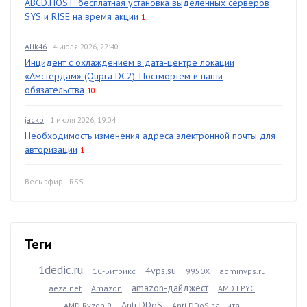
ABCD.HOST: бесплатная установка выделенных серверов
SYS и RISE на время акции
1
Alik46
· 4 июля 2026, 22:40
Инцидент с охлаждением в дата-центре локации
«Амстердам» (Qupra DC2). Постмортем и наши
обязательства
10
jackb
· 1 июля 2026, 19:04
Необходимость изменения адреса электронной почты для
авторизации
1
Весь эфир
·
RSS
Теги
1dedic.ru
4vps.su
1С-Битрикс
9950X
adminvps.ru
amazon-дайджест
aeza.net
Amazon
AMD EPYC
Anti DDoS
AMD Ryzen 9
Anti DDoS защита