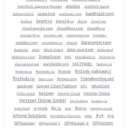
antiddos
Anti DDoS защита в Москве
AntiDDoS Game
backblaze.com
asuka.host
astracloud.ru
aurologic.com
beget.ru
bitrix24.ru
clo.ru
backup
cloud vps
cloud.google.com
cloud4box.com
cloud4y.ru
CloudLITE.ru
cloudns.net
colobridge.net
Contabo
datacenter.com
contabo.com
coopertino.ru
cPanel
ddos-guard.net
DataLine
ddos
DDoS-Guard
dedicated
DigitalOcean
dediserve.com
DNS
elenahost.ru
eServer.ru
eurohoster.org
FASTPANEL
eternalhost.net
fastvps.ru
firstvds-дайджест
firstvds
firstbyte.ru
firstdedic.ru
firstvds.ru
Friendhosting.net
fornex.com
fleio.com
gandi.net
Google Cloud Platform
gthost.com
GPU
hetzner
Hetzner Online
h3llo.cloud
Hetzner Cloud
Hetzner Online GmbH
hip.hosting
hostkey.ru
ihc.ru
ihor.ru
hshp.host
i9-9900k
ihor
immers.cloud
Inferno Solutions
IPv4
Inoventica Services
intel
IPv6
ISPsystem
ISPmanager
ISPManager 6
ISPManager 5