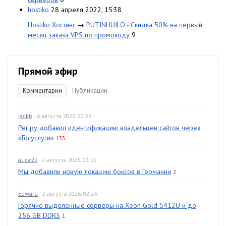
hostiko
28 апреля 2022, 15:38
Hostiko Хостинг
→
PUTINHUILO - Скидка 50% на первый
месяц заказа VPS по промокоду
9
Прямой эфир
Комментарии
Публикации
jackb
· 6 августа 2026, 20:36
Рег.ру добавил идентификацию владельцев сайтов через
«Госуслуги»
133
alice2k
· 2 августа 2026, 03:13
Мы добавили новую локацию боксов в Германии
2
Edward
· 2 августа 2026, 02:24
Горячие выделенные серверы на Xeon Gold 5412U и до
256 GB DDR5
1