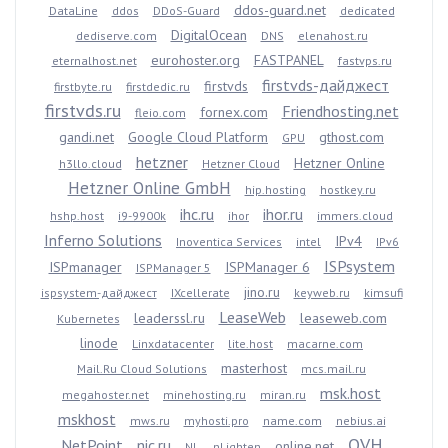
ddos-guard.net
DataLine
ddos
DDoS-Guard
dedicated
DigitalOcean
dediserve.com
DNS
elenahost.ru
eurohoster.org
FASTPANEL
eternalhost.net
fastvps.ru
firstvds-дайджест
firstvds
firstbyte.ru
firstdedic.ru
firstvds.ru
Friendhosting.net
fornex.com
fleio.com
gandi.net
Google Cloud Platform
gthost.com
GPU
hetzner
Hetzner Online
h3llo.cloud
Hetzner Cloud
Hetzner Online GmbH
hip.hosting
hostkey.ru
ihc.ru
ihor.ru
hshp.host
i9-9900k
ihor
immers.cloud
Inferno Solutions
IPv4
Inoventica Services
intel
IPv6
ISPsystem
ISPmanager
ISPManager 6
ISPManager 5
jino.ru
ispsystem-дайджест
IXcellerate
keyweb.ru
kimsufi
LeaseWeb
leaderssl.ru
leaseweb.com
Kubernetes
linode
Linxdatacenter
lite.host
macarne.com
masterhost
Mail.Ru Cloud Solutions
mcs.mail.ru
msk.host
megahoster.net
minehosting.ru
miran.ru
mskhost
mws.ru
myhosti.pro
name.com
nebius.ai
OVH
NetPoint
nic.ru
online.net
NL
nLighten