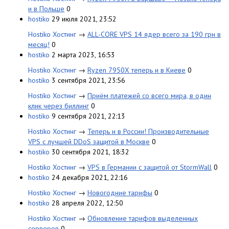
и в Польше
0
hostiko
29 июля 2021, 23:52
Hostiko Хостинг
→
ALL-CORE VPS 14 ядер всего за 190 грн в
месяц!
0
hostiko
2 марта 2023, 16:53
Hostiko Хостинг
→
Ryzen 7950X теперь и в Киеве
0
hostiko
3 сентября 2021, 23:56
Hostiko Хостинг
→
Приём платежей со всего мира, в один
клик через биллинг
0
hostiko
9 сентября 2021, 22:13
Hostiko Хостинг
→
Теперь и в России! Производительные
VPS с лучшей DDoS защитой в Москве
0
hostiko
30 сентября 2021, 18:32
Hostiko Хостинг
→
VPS в Германии с защитой от StormWall
0
hostiko
24 декабря 2021, 22:16
Hostiko Хостинг
→
Новогодние тарифы
0
hostiko
28 апреля 2022, 12:50
Hostiko Хостинг
→
Обновление тарифов выделенных
серверов
0