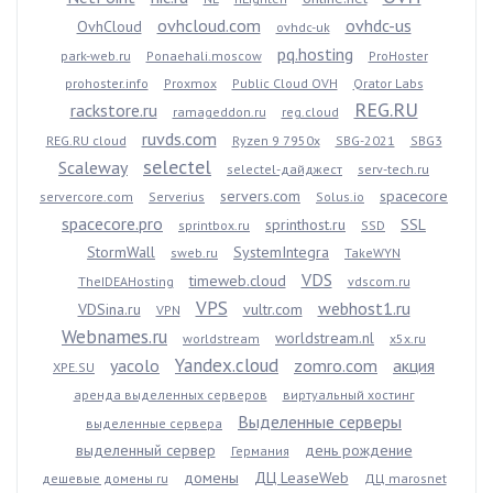
ovhcloud.com
ovhdc-us
OvhCloud
ovhdc-uk
pq.hosting
park-web.ru
Ponaehali.moscow
ProHoster
prohoster.info
Proxmox
Public Cloud OVH
Qrator Labs
REG.RU
rackstore.ru
ramageddon.ru
reg.cloud
ruvds.com
REG.RU cloud
Ryzen 9 7950x
SBG-2021
SBG3
selectel
Scaleway
selectel-дайджест
serv-tech.ru
servers.com
spacecore
servercore.com
Serverius
Solus.io
spacecore.pro
sprinthost.ru
SSL
sprintbox.ru
SSD
StormWall
SystemIntegra
sweb.ru
TakeWYN
VDS
timeweb.cloud
TheIDEAHosting
vdscom.ru
VPS
webhost1.ru
VDSina.ru
vultr.com
VPN
Webnames.ru
worldstream.nl
worldstream
x5x.ru
Yandex.cloud
yacolo
zomro.com
акция
XPE.SU
аренда выделенных серверов
виртуальный хостинг
Выделенные серверы
выделенные сервера
выделенный сервер
день рождение
Германия
домены
ДЦ LeaseWeb
дешевые домены ru
ДЦ marosnet