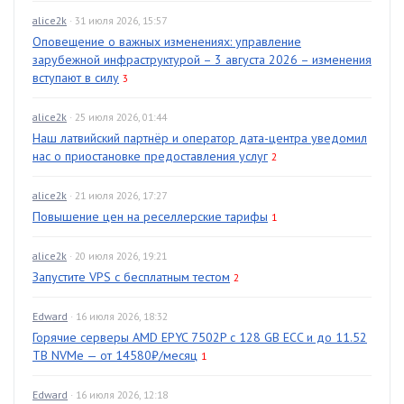
alice2k
· 31 июля 2026, 15:57
Оповещение о важных изменениях: управление
зарубежной инфраструктурой – 3 августа 2026 – изменения
вступают в силу
3
alice2k
· 25 июля 2026, 01:44
Наш латвийский партнёр и оператор дата-центра уведомил
нас о приостановке предоставления услуг
2
alice2k
· 21 июля 2026, 17:27
Повышение цен на реселлерские тарифы
1
alice2k
· 20 июля 2026, 19:21
Запустите VPS с бесплатным тестом
2
Edward
· 16 июля 2026, 18:32
Горячие серверы AMD EPYC 7502P с 128 GB ECC и до 11.52
TB NVMe — от 14580₽/месяц
1
Edward
· 16 июля 2026, 12:18