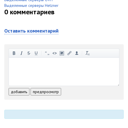
Выделенные серверы Hetzner
0
комментариев
Оставить комментарий
-
-
-
-
-
-
-
-
-
-
-
-
-
-
-
-
-
-
-
-
-
-
-
-
добавить
предпросмотр
-
-
-
-
-
-