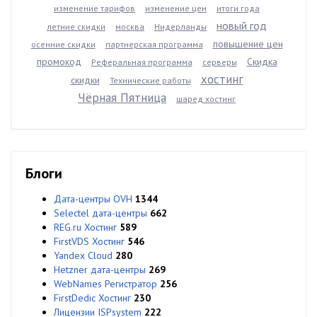
изменение тарифов
изменение цен
итоги года
новый год
летние скидки
москва
Нидерланды
повышение цен
осенние скидки
партнерская программа
промокод
Скидка
Реферальная программа
серверы
хостинг
скидки
Технические работы
Чёрная Пятница
шаред хостинг
Блоги
Дата-центры OVH
1344
Selectel дата-центры
662
REG.ru Хостинг
589
FirstVDS Хостинг
546
Yandex Cloud
280
Hetzner дата-центры
269
WebNames Регистратор
256
FirstDedic Хостинг
230
Лицензии ISPsystem
222