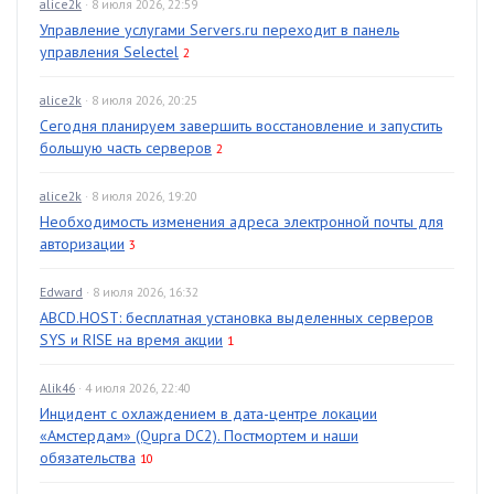
alice2k
· 8 июля 2026, 22:59
Управление услугами Servers.ru переходит в панель
управления Selectel
2
alice2k
· 8 июля 2026, 20:25
Сегодня планируем завершить восстановление и запустить
большую часть серверов
2
alice2k
· 8 июля 2026, 19:20
Необходимость изменения адреса электронной почты для
авторизации
3
Edward
· 8 июля 2026, 16:32
ABCD.HOST: бесплатная установка выделенных серверов
SYS и RISE на время акции
1
Alik46
· 4 июля 2026, 22:40
Инцидент с охлаждением в дата-центре локации
«Амстердам» (Qupra DC2). Постмортем и наши
обязательства
10