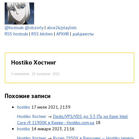
@hostsuki
@obzorly
|
alice2k/playlists
RSS hostsuki
|
RSS kitchen
|
АРХИВ
|
дайджесты
Hostiko Хостинг
3
читателя · 13 топиков ·
RSS
Похожие записи
hostiko
17 июля 2021, 21:39
Hostiko Хостинг
→
Dedic/VPS/VDS до 5.3 ГГц на базе Intel
Core i9 11900K в Киеве - Hostiko.com.ua
18
hostiko
14 января 2023, 21:16
Hostiko Хостинг
→
Ryzen 7950X в Варшаве — Hostiko теперь