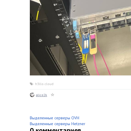
h3llo.cloud
alice2k
Выделенные серверы OVH
Выделенные серверы Hetzner
0
комментариев