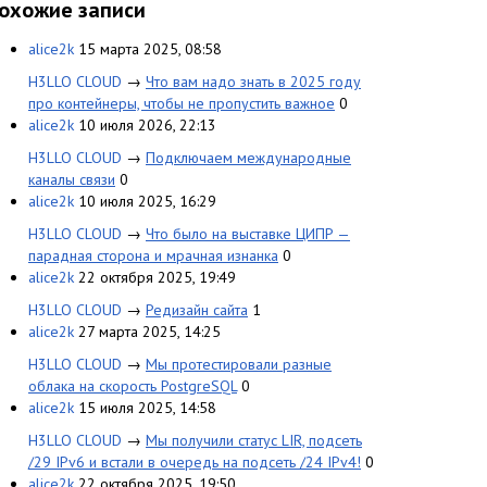
охожие записи
alice2k
15 марта 2025, 08:58
H3LLO CLOUD
→
Что вам надо знать в 2025 году
про контейнеры, чтобы не пропустить важное
0
alice2k
10 июля 2026, 22:13
H3LLO CLOUD
→
Подключаем международные
каналы связи
0
alice2k
10 июля 2025, 16:29
H3LLO CLOUD
→
Что было на выставке ЦИПР —
парадная сторона и мрачная изнанка
0
alice2k
22 октября 2025, 19:49
H3LLO CLOUD
→
Редизайн сайта
1
alice2k
27 марта 2025, 14:25
H3LLO CLOUD
→
Мы протестировали разные
облака на скорость PostgreSQL
0
alice2k
15 июля 2025, 14:58
H3LLO CLOUD
→
Мы получили статус LIR, подсеть
/29 IPv6 и встали в очередь на подсеть /24 IPv4!
0
alice2k
22 октября 2025, 19:50