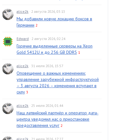
alice2k
· 2 августа 2026, 03:13
Мы добавили новую локацию боксов в
Германии
2
Edward
· 2 августа 2026, 02:24
Горячие выделенные серверы на Xeon
Gold 5412U и до 256 GB DDR5
1
alice2k
· 31 июля 2026, 15:57
Оповещение о важных изменениях:
управление зарубежной инфраструктурой
– 3 августа 2026 – изменения вступают в
силу
3
alice2k
· 25 июля 2026, 01:44
Наш латвийский партнёр и оператор дата-
центра уведомил нас о приостановке
предоставления услуг
2
alice2k
· 21 июля 2026, 17:27