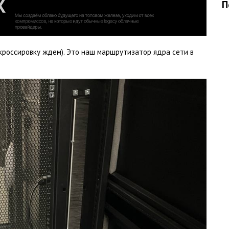
П
 кроссировку ждем). Это наш маршрутизатор ядра сети в