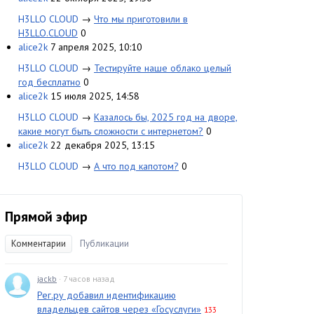
H3LLO CLOUD
→
Что мы приготовили в
H3LLO.CLOUD
0
alice2k
7 апреля 2025, 10:10
H3LLO CLOUD
→
Тестируйте наше облако целый
год бесплатно
0
alice2k
15 июля 2025, 14:58
H3LLO CLOUD
→
Казалось бы, 2025 год на дворе,
какие могут быть сложности с интернетом?
0
alice2k
22 декабря 2025, 13:15
H3LLO CLOUD
→
А что под капотом?
0
Прямой эфир
Комментарии
Публикации
jackb
· 7 часов назад
Рег.ру добавил идентификацию
владельцев сайтов через «Госуслуги»
133