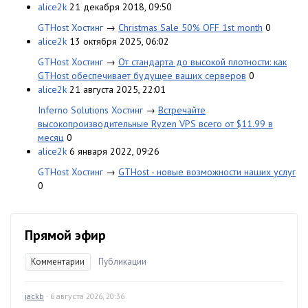
alice2k
21 декабря 2018, 09:50
GTHost Хостинг
→
Christmas Sale 50% OFF 1st month
0
alice2k
13 октября 2025, 06:02
GTHost Хостинг
→
От стандарта до высокой плотности: как
GTHost обеспечивает будущее ваших серверов
0
alice2k
21 августа 2025, 22:01
Inferno Solutions Хостинг
→
Встречайте
высокопроизводительные Ryzen VPS всего от $11.99 в
месяц
0
alice2k
6 января 2022, 09:26
GTHost Хостинг
→
GTHost - новые возможности наших услуг
0
Прямой эфир
Комментарии
Публикации
jackb
· 6 августа 2026, 20:36