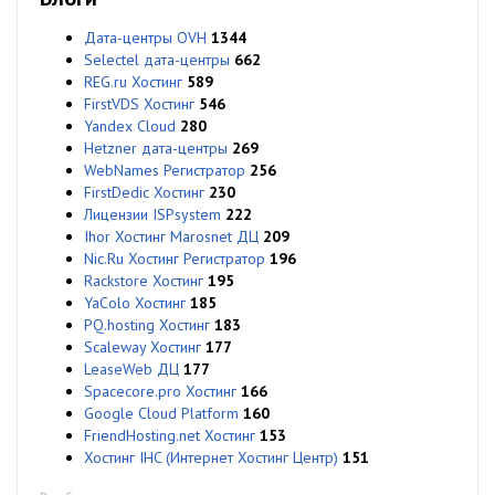
Дата-центры OVH
1344
Selectel дата-центры
662
REG.ru Хостинг
589
FirstVDS Хостинг
546
Yandex Cloud
280
Hetzner дата-центры
269
WebNames Регистратор
256
FirstDedic Хостинг
230
Лицензии ISPsystem
222
Ihor Хостинг Marosnet ДЦ
209
Nic.Ru Хостинг Регистратор
196
Rackstore Хостинг
195
YaColo Хостинг
185
PQ.hosting Хостинг
183
Scaleway Хостинг
177
LeaseWeb ДЦ
177
Spacecore.pro Хостинг
166
Google Cloud Platform
160
FriendHosting.net Хостинг
153
Хостинг IHC (Интернет Хостинг Центр)
151