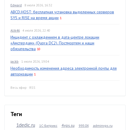
Edward
· 8 июля 2026, 16:32
ABCD.HOST: бесплатная установка выделенных серверов
SYS и RISE на время акции
1
Alik46
· 4 июля 2026, 22:40
Инцидент с охлаждением в дата-центре локации
«Амстердам» (Qupra DC2). Постмортем и наши
обязательства
10
jackb
· 1 июля 2026, 19:04
Необходимость изменения адреса электронной почты для
авторизации
1
Весь эфир
·
RSS
Теги
1dedic.ru
4vps.su
1С-Битрикс
9950X
adminvps.ru