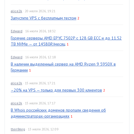
alice2k
· 20 июля 2026, 19:21
Запустите VPS с бесплатным тестом
2
Edward
· 16 июля 2026, 18:32
Горячие серверы AMD EPYC 7502P с 128 GB ECC и до 11.52
TB NVMe — от 14580₽/месяц
1
Edward
· 16 июля 2026, 12:18
В наличии выделенный сервер на AMD Ryzen 9 5950X в
Германии
1
alice2k
· 15 июля 2026, 17:21
–20% на VPS — только для первых 300 клиентов
2
alice2k
· 15 июля 2026, 17:17
В Whois российских доменов пропали сведения об
администраторах-организациях
1
tten9mrg
· 13 июля 2026, 12:09