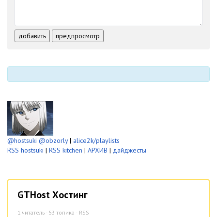
-
-
-
-
-
-
-
-
-
-
-
-
добавить
предпросмотр
-
-
-
-
-
-
@hostsuki
@obzorly
|
alice2k/playlists
RSS hostsuki
|
RSS kitchen
|
АРХИВ
|
дайджесты
GTHost Хостинг
1
читатель · 53 топика ·
RSS