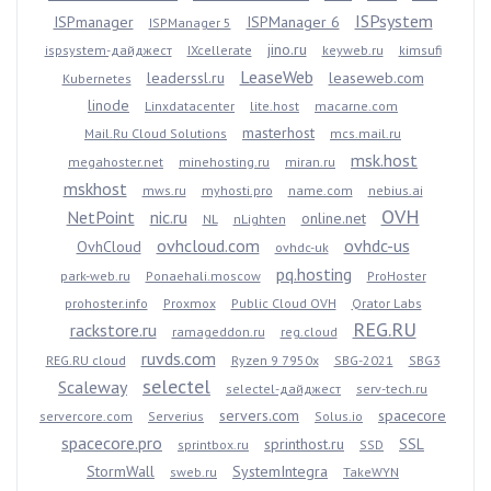
ISPsystem
ISPmanager
ISPManager 6
ISPManager 5
jino.ru
ispsystem-дайджест
IXcellerate
keyweb.ru
kimsufi
LeaseWeb
leaderssl.ru
leaseweb.com
Kubernetes
linode
Linxdatacenter
lite.host
macarne.com
masterhost
Mail.Ru Cloud Solutions
mcs.mail.ru
msk.host
megahoster.net
minehosting.ru
miran.ru
mskhost
mws.ru
myhosti.pro
name.com
nebius.ai
OVH
NetPoint
nic.ru
online.net
NL
nLighten
ovhcloud.com
ovhdc-us
OvhCloud
ovhdc-uk
pq.hosting
park-web.ru
Ponaehali.moscow
ProHoster
prohoster.info
Proxmox
Public Cloud OVH
Qrator Labs
REG.RU
rackstore.ru
ramageddon.ru
reg.cloud
ruvds.com
REG.RU cloud
Ryzen 9 7950x
SBG-2021
SBG3
selectel
Scaleway
selectel-дайджест
serv-tech.ru
servers.com
spacecore
servercore.com
Serverius
Solus.io
spacecore.pro
sprinthost.ru
SSL
sprintbox.ru
SSD
StormWall
SystemIntegra
sweb.ru
TakeWYN