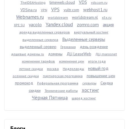
VDS
timeweb.cloud
TheIDEAHosting
vdscom.ru
VPS
webhost1.ru
VDSina.ru
vultr.com
VPN
Webnames.ru
worldstream.nl
worldstream
x5x.ru
Yandex.cloud
yacolo
zomro.com
акция
XPE.SU
аренда выделенных серверов
виртуальный хостинг
Выделенные серверы
выделенные сервера
выделенный сервер
день рождение
Германия
домены
ДЦ LeaseWeb
дешевые домены ru
ДЦ marosnet
изменение тарифов
изменение цен
итоги года
новый год
летние скидки
москва
Нидерланды
повышение цен
осенние скидки
партнерская программа
промокод
Скидка
Реферальная программа
серверы
хостинг
скидки
Технические работы
Чёрная Пятница
шаред хостинг
Блоги