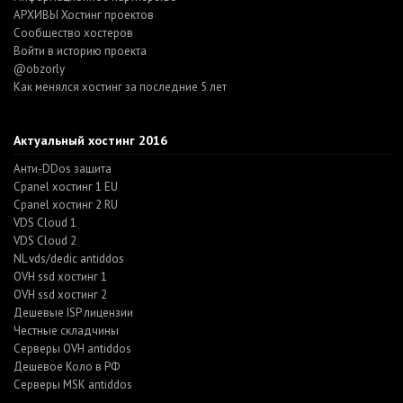
АРХИВЫ Хостинг проектов
Cообщество хостеров
Войти в историю проекта
@obzorly
Как менялся хостинг за последние 5 лет
Актуальный хостинг 2016
Анти-DDos защита
Cpanel хостинг 1 EU
Cpanel хостинг 2 RU
VDS Cloud 1
VDS Cloud 2
NL vds/dedic antiddos
OVH ssd хостинг 1
OVH ssd хостинг 2
Дешевые ISP лицензии
Честные складчины
Серверы OVH antiddos
Дешевое Коло в РФ
Серверы MSK antiddos