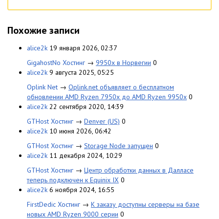
Похожие записи
alice2k
19 января 2026, 02:37
GigahostNo Хостинг
→
9950x в Норвегии
0
alice2k
9 августа 2025, 05:25
Oplink Net
→
Oplink.net объявляет о бесплатном
обновлении AMD Ryzen 7950x до AMD Ryzen 9950x
0
alice2k
22 сентября 2020, 14:39
GTHost Хостинг
→
Denver (US)
0
alice2k
10 июня 2026, 06:42
GTHost Хостинг
→
Storage Node запущен
0
alice2k
11 декабря 2024, 10:29
GTHost Хостинг
→
Центр обработки данных в Далласе
теперь подключен к Equinix IX
0
alice2k
6 ноября 2024, 16:55
FirstDedic Хостинг
→
К заказу доступны серверы на базе
новых AMD Ryzen 9000 серии
0