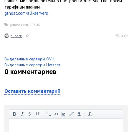
полностью предварительно настроен и доступен по гибким
тарифным планам.
gthost.com/all-servers
gthost.com
,
9950X
alice2k
0
Выделенные серверы OVH
Выделенные серверы Hetzner
0
комментариев
Оставить комментарий
-
-
-
-
-
-
-
-
-
-
-
-