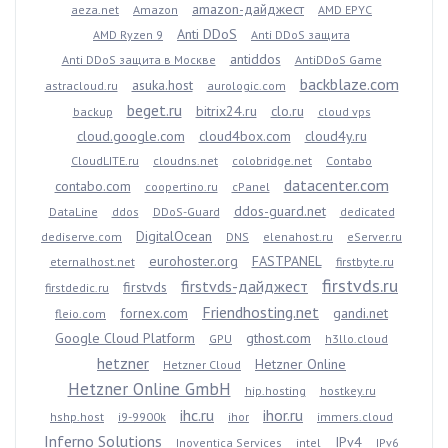
amazon-дайджест
aeza.net
Amazon
AMD EPYC
Anti DDoS
AMD Ryzen 9
Anti DDoS защита
antiddos
Anti DDoS защита в Москве
AntiDDoS Game
backblaze.com
asuka.host
astracloud.ru
aurologic.com
beget.ru
bitrix24.ru
clo.ru
backup
cloud vps
cloud.google.com
cloud4box.com
cloud4y.ru
CloudLITE.ru
cloudns.net
colobridge.net
Contabo
datacenter.com
contabo.com
coopertino.ru
cPanel
ddos-guard.net
DataLine
ddos
DDoS-Guard
dedicated
DigitalOcean
dediserve.com
DNS
elenahost.ru
eServer.ru
eurohoster.org
FASTPANEL
eternalhost.net
firstbyte.ru
firstvds.ru
firstvds-дайджест
firstvds
firstdedic.ru
Friendhosting.net
fornex.com
gandi.net
fleio.com
Google Cloud Platform
gthost.com
GPU
h3llo.cloud
hetzner
Hetzner Online
Hetzner Cloud
Hetzner Online GmbH
hip.hosting
hostkey.ru
ihc.ru
ihor.ru
hshp.host
i9-9900k
ihor
immers.cloud
Inferno Solutions
IPv4
Inoventica Services
intel
IPv6