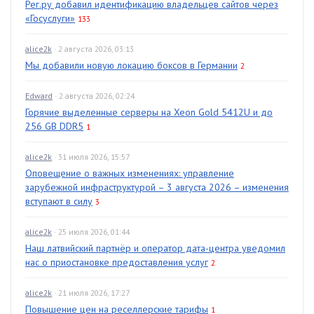
Рег.ру добавил идентификацию владельцев сайтов через
«Госуслуги»
133
alice2k
· 2 августа 2026, 03:13
Мы добавили новую локацию боксов в Германии
2
Edward
· 2 августа 2026, 02:24
Горячие выделенные серверы на Xeon Gold 5412U и до
256 GB DDR5
1
alice2k
· 31 июля 2026, 15:57
Оповещение о важных изменениях: управление
зарубежной инфраструктурой – 3 августа 2026 – изменения
вступают в силу
3
alice2k
· 25 июля 2026, 01:44
Наш латвийский партнёр и оператор дата-центра уведомил
нас о приостановке предоставления услуг
2
alice2k
· 21 июля 2026, 17:27
Повышение цен на реселлерские тарифы
1