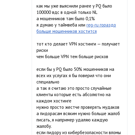
как мы уже выяснили ранее у PQ было
100000 вдс в одной только NL
а мошенников там было 0,1%
я думаю у таймвеба или
reg-ru гораздо
больше мошенников хостится
тот кто делает VPN хостинги — получает
риски
чем больше VPN тем больше рисков
если бы у PQ было 50% мошенников на
всех их услугах я бы поверил что они
специально
а так я считаю это просто случайные
клиенты которые есть абсолютно на
каждом хостинге
нужно просто жестче проверять мудаков
а пидорасам всяким нужно больше жалоб
писать, я например удаляю каждую
жалобу.
если пидору из кибербезопасности вломы