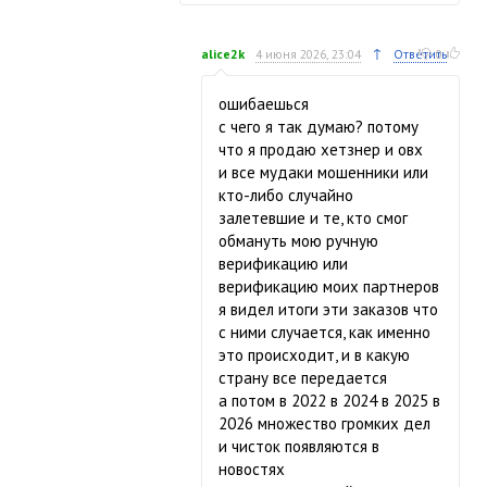
↑
alice2k
4 июня 2026, 23:04
Ответить
0
ошибаешься
с чего я так думаю? потому
что я продаю хетзнер и овх
и все мудаки мошенники или
кто-либо случайно
залетевшие и те, кто смог
обмануть мою ручную
верификацию или
верификацию моих партнеров
я видел итоги эти заказов что
с ними случается, как именно
это происходит, и в какую
страну все передается
а потом в 2022 в 2024 в 2025 в
2026 множество громких дел
и чисток появляются в
новостях