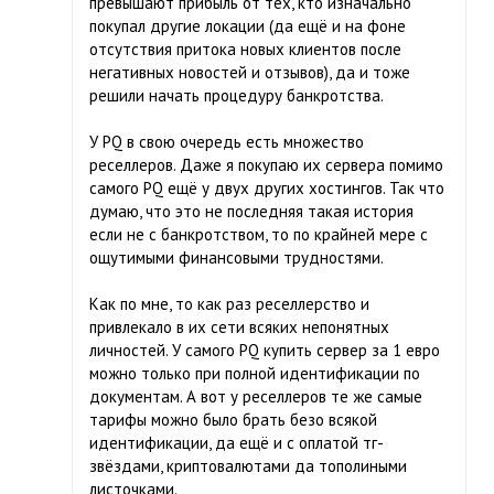
превышают прибыль от тех, кто изначально
покупал другие локации (да ещё и на фоне
отсутствия притока новых клиентов после
негативных новостей и отзывов), да и тоже
решили начать процедуру банкротства.
У PQ в свою очередь есть множество
реселлеров. Даже я покупаю их сервера помимо
самого PQ ещё у двух других хостингов. Так что
думаю, что это не последняя такая история
если не с банкротством, то по крайней мере с
ощутимыми финансовыми трудностями.
Как по мне, то как раз реселлерство и
привлекало в их сети всяких непонятных
личностей. У самого PQ купить сервер за 1 евро
можно только при полной идентификации по
документам. А вот у реселлеров те же самые
тарифы можно было брать безо всякой
идентификации, да ещё и с оплатой тг-
звёздами, криптовалютами да тополиными
листочками.