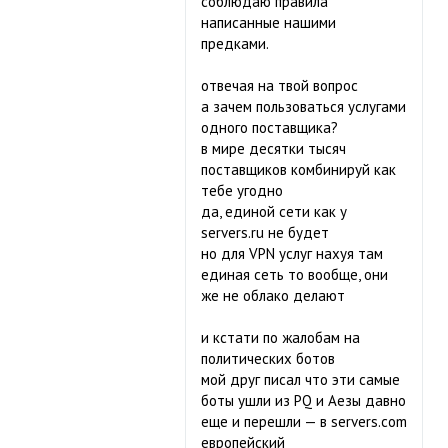
соблюдаю правила
написанные нашими
предками.
отвечая на твой вопрос
а зачем пользоваться услугами
одного поставщика?
в мире десятки тысяч
поставщиков комбинируй как
тебе угодно
да, единой сети как у
servers.ru не будет
но для VPN услуг нахуя там
единая сеть то вообще, они
же не облако делают
и кстати по жалобам на
политических ботов
мой друг писал что эти самые
боты ушли из PQ и Аезы давно
еще и перешли — в servers.com
европейский