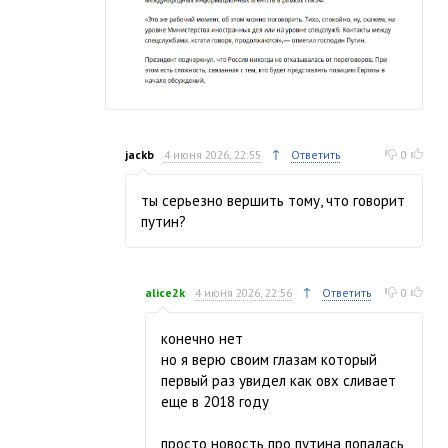
↑
jackb
4 июня 2026, 22:55
Ответить
0
ты серьезно вершить тому, что говорит
путин?
↑
alice2k
4 июня 2026, 22:56
Ответить
0
конечно нет
но я верю своим глазам который
первый раз увидел как овх сливает
еще в 2018 году
просто новость про путина попалась