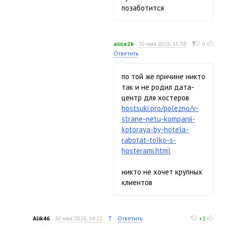
позаботится
↑
alice2k
30 мая 2026, 15:58
0
Ответить
по той же причине никто
так и не родил дата-
центр для хостеров
hostsuki.pro/polezno/v-
strane-netu-kompanii-
kotoraya-by-hotela-
rabotat-tolko-s-
hosterami.html
никто не хочет крупных
клиентов
↑
Alik46
30 мая 2026, 14:22
Ответить
+1