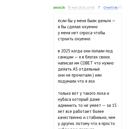
↑
alice2k
30 мая 2026, 14:41
Ответить
0
если бы у меня были деньги —
я бы сделал охуенно
у меня нет спроса чтобы
строить охуенно
в 2025 когда они попали под
санкции — я в блогах своих
написал им СОВЕТ что нужно
делать AS отдельные
они не прочитали ) или
подумали что я лох
только вот у такого лоха и
нубаса который даже
админить то не умеет — за 15
лет все работает более
качественно и стабильно, чем
у других. потому что я просто