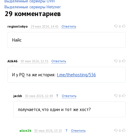
Выделенные серверы OVH
Выделенные серверы Hetzner
29
комментариев
regiontokyo
29 мая 2026, 14:41
Ответить
0
Найс
Alik46
30 мая 2026, 12:31
Ответить
0
И у PQ та же история:
t.me/thehosting/536
↑
jackb
30 мая 2026, 12:49
Ответить
0
получается, что один и тот же хост?
↑
alice2k
30 мая 2026, 13:15
Ответить
0