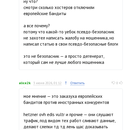
ну что?
смотри сколько хостеров отключили
европейские бандиты
а все почему?
потому что какой-то уебок псевдо-безопасник
не захотел написать жалобу на мошенника, но
написал статью в свои псевдо-безопасные блоги
это не безопасник — а просто дегенерат,
который сам не лучше любого мошенника
↑
alice2k
3 июня 2026, 01:12
Ответить
0
мое мнение — это заказуха европейских
бандитов против иностранных конкурентов
hetzner ovh edis vultr и прочие — они слушают
трафик, под видом тех работ сливают данные,
делают слепки тд тд лень щас доказывать