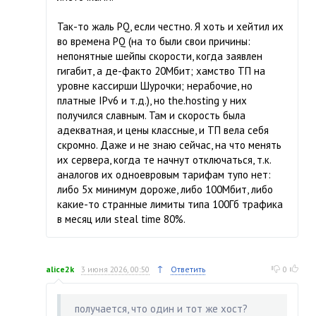
Так-то жаль PQ, если честно. Я хоть и хейтил их
во времена PQ (на то были свои причины:
непонятные шейпы скорости, когда заявлен
гигабит, а де-факто 20Мбит; хамство ТП на
уровне кассирши Шурочки; нерабочие, но
платные IPv6 и т.д.), но the.hosting у них
получился славным. Там и скорость была
адекватная, и цены классные, и ТП вела себя
скромно. Даже и не знаю сейчас, на что менять
их сервера, когда те начнут отключаться, т.к.
аналогов их одноевровым тарифам тупо нет:
либо 5х минимум дороже, либо 100Мбит, либо
какие-то странные лимиты типа 100Гб трафика
в месяц или steal time 80%.
↑
alice2k
3 июня 2026, 00:50
Ответить
0
получается, что один и тот же хост?