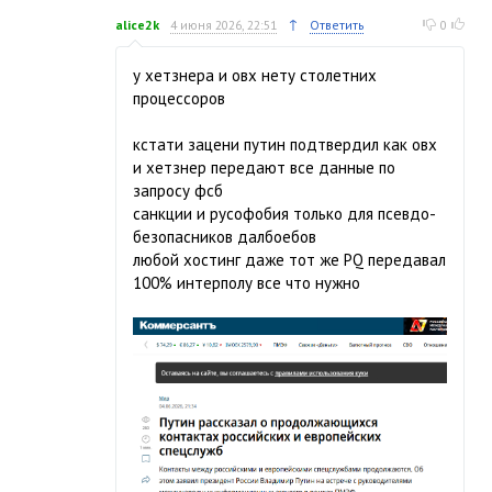
↑
alice2k
4 июня 2026, 22:51
Ответить
0
у хетзнера и овх нету столетних
процессоров
кстати зацени путин подтвердил как овх
и хетзнер передают все данные по
запросу фсб
санкции и русофобия только для псевдо-
безопасников далбоебов
любой хостинг даже тот же PQ передавал
100% интерполу все что нужно