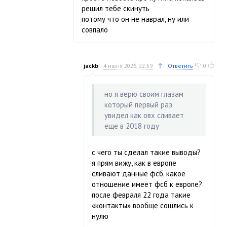
решил тебе скинуть
потому что он не наврал, ну или
совпало
↑
jackb
4 июня 2026, 22:59
Ответить
0
но я верю своим глазам
который первый раз
увидел как овх сливает
еще в 2018 году
с чего ты сделал такие выводы?
я прям вижу, как в европе
сливают данные фсб. какое
отношение имеет фсб к европе?
после февраля 22 года такие
«контакты» вообще сошлись к
нулю