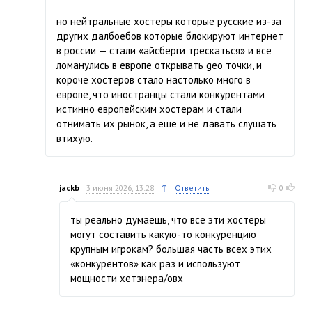
но нейтральные хостеры которые русские из-за
других далбоебов которые блокируют интернет
в россии — стали «айсберги трескаться» и все
ломанулись в европе открывать geo точки, и
короче хостеров стало настолько много в
европе, что иностранцы стали конкурентами
истинно европейским хостерам и стали
отнимать их рынок, а еще и не давать слушать
втихую.
↑
jackb
3 июня 2026, 13:28
Ответить
0
ты реально думаешь, что все эти хостеры
могут составить какую-то конкуренцию
крупным игрокам? большая часть всех этих
«конкурентов» как раз и используют
мощности хетзнера/овх