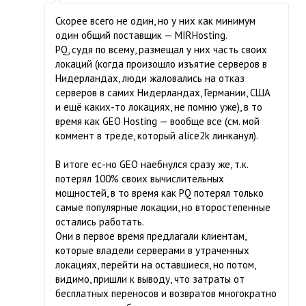
Скорее всего не один, но у них как минимум
один общий поставщик — MIRHosting.
PQ, судя по всему, размещал у них часть своих
локаций (когда произошло изъятие серверов в
Нидерландах, люди жаловались на отказ
серверов в самих Нидерландах, Германии, США
и ещё каких-то локациях, не помню уже), в то
время как GEO Hosting — вообще все (см. мой
коммент в треде, который alice2k линканул).
В итоге ес-но GEO наебнулся сразу же, т.к.
потерял 100% своих вычислительных
мощностей, в то время как PQ потерял только
самые популярные локации, но второстепенные
остались работать.
Они в первое время предлагали клиентам,
которые владели серверами в утраченных
локациях, перейти на оставшиеся, но потом,
видимо, пришли к выводу, что затраты от
бесплатных переносов и возвратов многократно