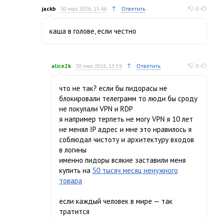
↑
jackb
30 мая 2026, 13:46
Ответить
0
каша в голове, если честно
↑
alice2k
30 мая 2026, 13:59
Ответить
0
что не так? если бы пидорасы не
блокировали телеграмм то люди бы сроду
не покупали VPN и RDP
я например терпеть не могу VPN я 10 лет
не менял IP адрес и мне это нравилось я
соблюдал чистоту и архитектуру входов
в логины
именно пидоры всякие заставили меня
купить на
50 тысяч месяц ненужного
товара
если каждый человек в мире — так
тратится