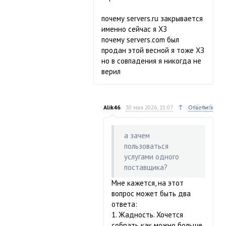
почему servers.ru закрывается
именно сейчас я ХЗ
почему servers.com был
продан этой весной я тоже ХЗ
но в совпадения я никогда не
верил
↑
Alik46
30 мая 2026, 15:07
Ответить
0
а зачем
пользоваться
услугами одного
поставщика?
Мне кажется, на этот
вопрос может быть два
ответа:
1. Жадность. Хочется
собрать как можно больше