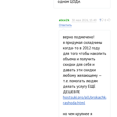
одном ЦОДе.
↑
alice2k
30 мая 2026, 15:49
0
Ответить
верно подмечено!
я придумал складчины
когда-то в 2012 году
для того чтобы накопить
объема и получить
скидки для себя и
давать эти скидки
любому желающему —
т.е. помогать людям
делать услугу ЕЩЕ
ДЕШЕВЛЕ
hostsuki.pro/all/prokachka-
rashoda.html
но чем крупнее я