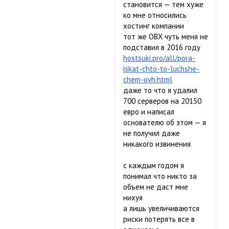
становится — тем хуже
ко мне относились
хостинг компании
тот же ОВХ чуть меня не
подставил в 2016 году
hostsuki.pro/all/pora-
iskat-chto-to-luchshe-
chem-ovh.html
даже то что я удалил
700 серверов на 20150
евро и написал
основателю об этом — я
не получил даже
никакого извинения
с каждым годом я
понимал что никто за
объем не даст мне
нихуя
а лишь увеличиваются
риски потерять все в