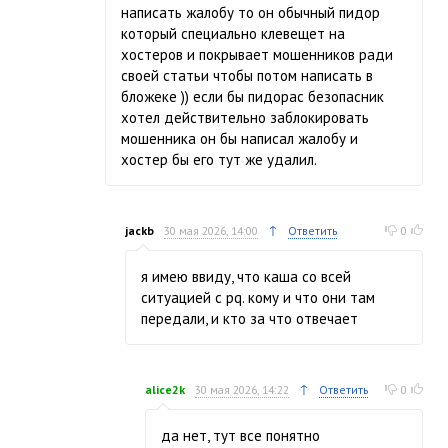
написать жалобу то он обычный пидор
который специально клевещет на
хостеров и покрывает мошенников ради
своей статьи чтобы потом написать в
бложеке )) если бы пидорас безопасник
хотел действительно заблокировать
мошенника он бы написал жалобу и
хостер бы его тут же удалил.
↑
jackb
30 мая 2026, 14:00
Ответить
0
я имею ввиду, что каша со всей
ситуацией с pq. кому и что они там
передали, и кто за что отвечает
↑
alice2k
30 мая 2026, 14:22
Ответить
0
да нет, тут все понятно