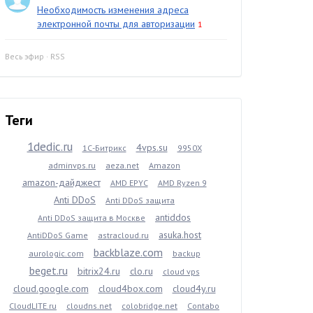
Необходимость изменения адреса
электронной почты для авторизации
1
Весь эфир
·
RSS
Теги
1dedic.ru
4vps.su
1С-Битрикс
9950X
adminvps.ru
aeza.net
Amazon
amazon-дайджест
AMD EPYC
AMD Ryzen 9
Anti DDoS
Anti DDoS защита
antiddos
Anti DDoS защита в Москве
asuka.host
AntiDDoS Game
astracloud.ru
backblaze.com
aurologic.com
backup
beget.ru
bitrix24.ru
clo.ru
cloud vps
cloud.google.com
cloud4box.com
cloud4y.ru
CloudLITE.ru
cloudns.net
colobridge.net
Contabo