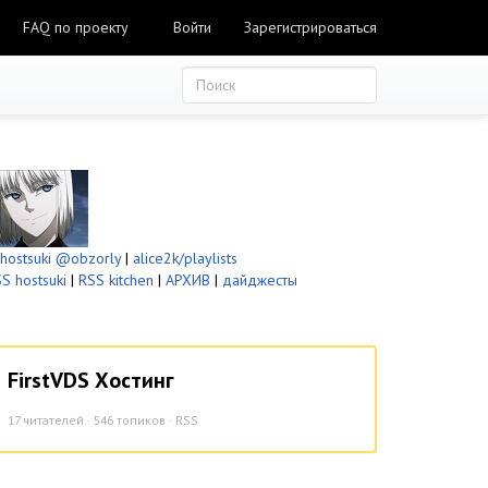
FAQ по проекту
Войти
Зарегистрироваться
ostsuki
@obzorly
|
alice2k/playlists
S hostsuki
|
RSS kitchen
|
АРХИВ
|
дайджесты
FirstVDS Хостинг
17
читателей · 546 топиков ·
RSS