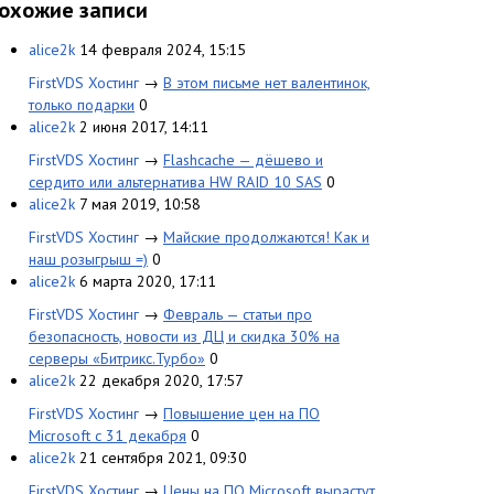
охожие записи
alice2k
14 февраля 2024, 15:15
FirstVDS Хостинг
→
В этом письме нет валентинок,
только подарки
0
alice2k
2 июня 2017, 14:11
FirstVDS Хостинг
→
Flashcache — дёшево и
сердито или альтернатива HW RAID 10 SAS
0
alice2k
7 мая 2019, 10:58
FirstVDS Хостинг
→
Майские продолжаются! Как и
наш розыгрыш =)
0
alice2k
6 марта 2020, 17:11
FirstVDS Хостинг
→
Февраль — статьи про
безопасность, новости из ДЦ и скидка 30% на
серверы «Битрикс.Турбо»
0
alice2k
22 декабря 2020, 17:57
FirstVDS Хостинг
→
Повышение цен на ПО
Microsoft с 31 декабря
0
alice2k
21 сентября 2021, 09:30
FirstVDS Хостинг
→
Цены на ПО Microsoft вырастут