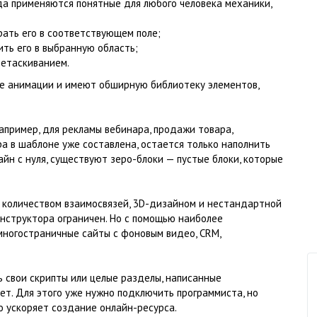
ода применяются понятные для любого человека механики,
рать его в соответствующем поле;
ть его в выбранную область;
ретаскиванием.
 анимации и имеют обширную библиотеку элементов,
апример, для рекламы вебинара, продажи товара,
ура в шаблоне уже составлена, остается только наполнить
айн с нуля, существуют зеро-блоки — пустые блоки, которые
м количеством взаимосвязей, 3D-дизайном и нестандартной
онструктора ограничен. Но с помощью наиболее
ногостраничные сайты с фоновым видео, CRM,
 свои скрипты или целые разделы, написанные
ет. Для этого уже нужно подключить программиста, но
о ускоряет создание онлайн-ресурса.