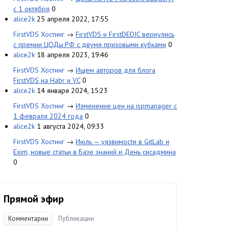
с 1 октября
0
alice2k
25 апреля 2022, 17:55
FirstVDS Хостинг
→
FirstVDS и FirstDEDIC вернулись
с премии ЦОДы.РФ с двумя призовыми кубками
0
alice2k
18 апреля 2023, 19:46
FirstVDS Хостинг
→
Ищем авторов для блога
FirstVDS на Habr и VC
0
alice2k
14 января 2024, 15:23
FirstVDS Хостинг
→
Изменение цен на ispmanager с
1 февраля 2024 года
0
alice2k
1 августа 2024, 09:33
FirstVDS Хостинг
→
Июль — уязвимости в GitLab и
Exim, новые статьи в Базе знаний и День сисадмина
0
Прямой эфир
Комментарии
Публикации