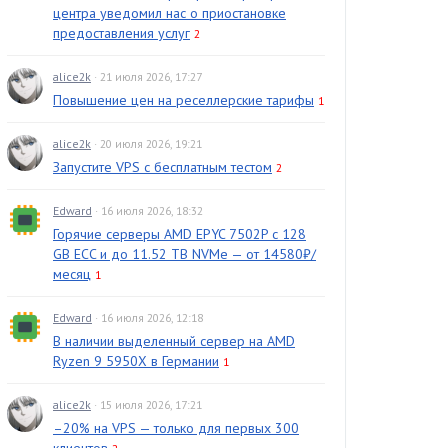
центра уведомил нас о приостановке
предоставления услуг
2
alice2k
· 21 июля 2026, 17:27
Повышение цен на реселлерские тарифы
1
alice2k
· 20 июля 2026, 19:21
Запустите VPS с бесплатным тестом
2
Edward
· 16 июля 2026, 18:32
Горячие серверы AMD EPYC 7502P с 128
GB ECC и до 11.52 TB NVMe — от 14580₽/
месяц
1
Edward
· 16 июля 2026, 12:18
В наличии выделенный сервер на AMD
Ryzen 9 5950X в Германии
1
alice2k
· 15 июля 2026, 17:21
–20% на VPS — только для первых 300