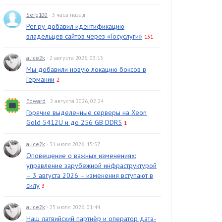
Serg100
· 3 часа назад
Рег.ру добавил идентификацию
владельцев сайтов через «Госуслуги»
131
alice2k
· 2 августа 2026, 03:13
Мы добавили новую локацию боксов в
Германии
2
Edward
· 2 августа 2026, 02:24
Горячие выделенные серверы на Xeon
Gold 5412U и до 256 GB DDR5
1
alice2k
· 31 июля 2026, 15:57
Оповещение о важных изменениях:
управление зарубежной инфраструктурой
– 3 августа 2026 – изменения вступают в
силу
3
alice2k
· 25 июля 2026, 01:44
Наш латвийский партнёр и оператор дата-