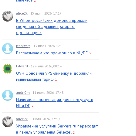
клиентов
2
alice2k
· 15 июля 2026, 17:17
В Whois российских доменов пропали
сведения об администраторах-
организациях
1
tten9mrg
· 13 июля 2026, 12:09
Рассказываем что произошло в NL/DE
3
Edward
· 12 июля 2026, 00:14
OVH Обновили VPS-линейку и добавили
минимальный тариф
1
andr-0-n
· 11 июля 2026, 17:48
Начислили компенсации для всех услуг в
NL и DE
3
alice2k
· 8 июля 2026, 22:59
Управление услугами Servers.ru переходит
в панель управления Selectel
2