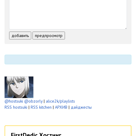
-
-
-
-
-
-
-
-
-
-
-
-
-
-
-
-
-
-
-
-
добавить
предпросмотр
-
-
-
-
-
-
@hostsuki
@obzorly
|
alice2k/playlists
RSS hostsuki
|
RSS kitchen
|
АРХИВ
|
дайджесты
FirstDedic Хостинг