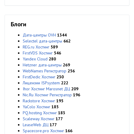
Блоги
Дата-центры OVH
1344
Selectel дата-центры
662
REG.ru Хостинг
589
FirstVDS Хостинг
546
Yandex Cloud
280
Hetzner дата-центры
269
WebNames Регистратор
256
FirstDedic Хостинг
230
Лицензии ISPsystem
222
Ihor Хостинг Marosnet ДЦ
209
Nic.Ru Хостинг Регистратор
196
Rackstore Хостинг
195
YaColo Хостинг
185
PQ.hosting Хостинг
183
Scaleway Хостинг
177
LeaseWeb ДЦ
177
Spacecore.pro Хостинг
166