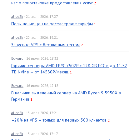
нас о приостановке предоставления услуг
2
alice2k
· 21 июля 2026, 17:27
Повышение цен на реселлерские тарифы
1
alice2k
· 20 июля 2026, 19:21
Запустите VPS с бесплатным тестом
2
Edward
· 16 июля 2026, 18:32
Горячие серверы AMD EPYC 7502P с 128 GB ECC и до 11.52
TB NVMe — от 14580₽/месяц
1
Edward
· 16 июля 2026, 12:18
В наличии выделенный сервер на AMD Ryzen 9 5950X в
Германии
1
alice2k
· 15 июля 2026, 17:21
–20% на VPS — только для первых 300 клиентов
2
alice2k
· 15 июля 2026, 17:17