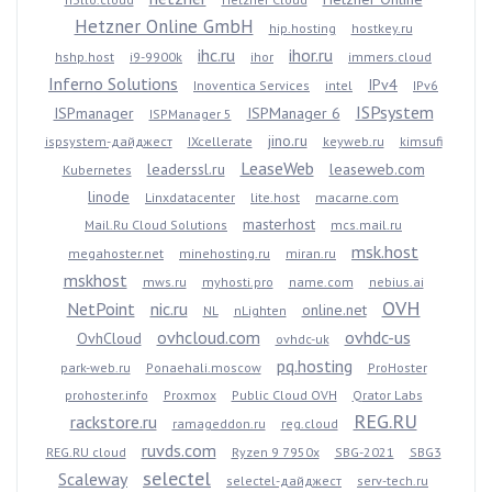
Hetzner Online GmbH
hip.hosting
hostkey.ru
ihc.ru
ihor.ru
hshp.host
i9-9900k
ihor
immers.cloud
Inferno Solutions
IPv4
Inoventica Services
intel
IPv6
ISPsystem
ISPmanager
ISPManager 6
ISPManager 5
jino.ru
ispsystem-дайджест
IXcellerate
keyweb.ru
kimsufi
LeaseWeb
leaderssl.ru
leaseweb.com
Kubernetes
linode
Linxdatacenter
lite.host
macarne.com
masterhost
Mail.Ru Cloud Solutions
mcs.mail.ru
msk.host
megahoster.net
minehosting.ru
miran.ru
mskhost
mws.ru
myhosti.pro
name.com
nebius.ai
OVH
NetPoint
nic.ru
online.net
NL
nLighten
ovhcloud.com
ovhdc-us
OvhCloud
ovhdc-uk
pq.hosting
park-web.ru
Ponaehali.moscow
ProHoster
prohoster.info
Proxmox
Public Cloud OVH
Qrator Labs
REG.RU
rackstore.ru
ramageddon.ru
reg.cloud
ruvds.com
REG.RU cloud
Ryzen 9 7950x
SBG-2021
SBG3
selectel
Scaleway
selectel-дайджест
serv-tech.ru