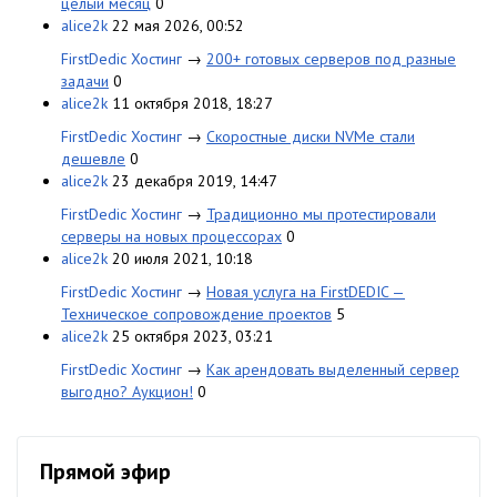
целый месяц
0
alice2k
22 мая 2026, 00:52
FirstDedic Хостинг
→
200+ готовых серверов под разные
задачи
0
alice2k
11 октября 2018, 18:27
FirstDedic Хостинг
→
Скоростные диски NVMe стали
дешевле
0
alice2k
23 декабря 2019, 14:47
FirstDedic Хостинг
→
Традиционно мы протестировали
серверы на новых процессорах
0
alice2k
20 июля 2021, 10:18
FirstDedic Хостинг
→
Новая услуга на FirstDEDIC —
Техническое сопровождение проектов
5
alice2k
25 октября 2023, 03:21
FirstDedic Хостинг
→
Как арендовать выделенный сервер
выгодно? Аукцион!
0
Прямой эфир