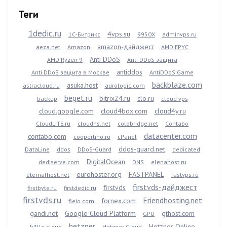
Теги
1dedic.ru
4vps.su
1С-Битрикс
9950X
adminvps.ru
amazon-дайджест
aeza.net
Amazon
AMD EPYC
Anti DDoS
AMD Ryzen 9
Anti DDoS защита
antiddos
Anti DDoS защита в Москве
AntiDDoS Game
backblaze.com
asuka.host
astracloud.ru
aurologic.com
beget.ru
bitrix24.ru
clo.ru
backup
cloud vps
cloud.google.com
cloud4box.com
cloud4y.ru
CloudLITE.ru
cloudns.net
colobridge.net
Contabo
datacenter.com
contabo.com
coopertino.ru
cPanel
ddos-guard.net
DataLine
ddos
DDoS-Guard
dedicated
DigitalOcean
dediserve.com
DNS
elenahost.ru
eurohoster.org
FASTPANEL
eternalhost.net
fastvps.ru
firstvds-дайджест
firstvds
firstbyte.ru
firstdedic.ru
firstvds.ru
Friendhosting.net
fornex.com
fleio.com
gandi.net
Google Cloud Platform
gthost.com
GPU
hetzner
Hetzner Online
h3llo.cloud
Hetzner Cloud