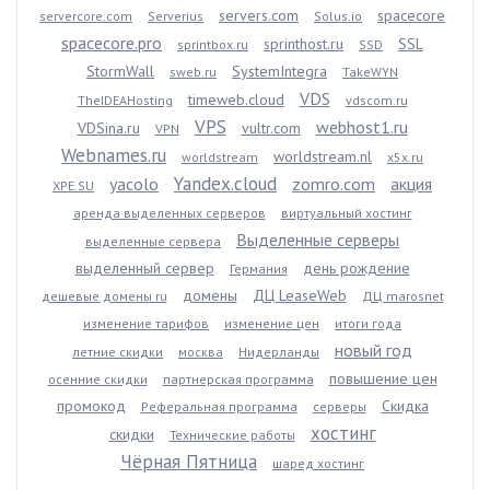
servers.com
spacecore
servercore.com
Serverius
Solus.io
spacecore.pro
sprinthost.ru
SSL
sprintbox.ru
SSD
StormWall
SystemIntegra
sweb.ru
TakeWYN
VDS
timeweb.cloud
TheIDEAHosting
vdscom.ru
VPS
webhost1.ru
VDSina.ru
vultr.com
VPN
Webnames.ru
worldstream.nl
worldstream
x5x.ru
Yandex.cloud
yacolo
zomro.com
акция
XPE.SU
аренда выделенных серверов
виртуальный хостинг
Выделенные серверы
выделенные сервера
выделенный сервер
день рождение
Германия
домены
ДЦ LeaseWeb
дешевые домены ru
ДЦ marosnet
изменение тарифов
изменение цен
итоги года
новый год
летние скидки
москва
Нидерланды
повышение цен
осенние скидки
партнерская программа
промокод
Скидка
Реферальная программа
серверы
хостинг
скидки
Технические работы
Чёрная Пятница
шаред хостинг