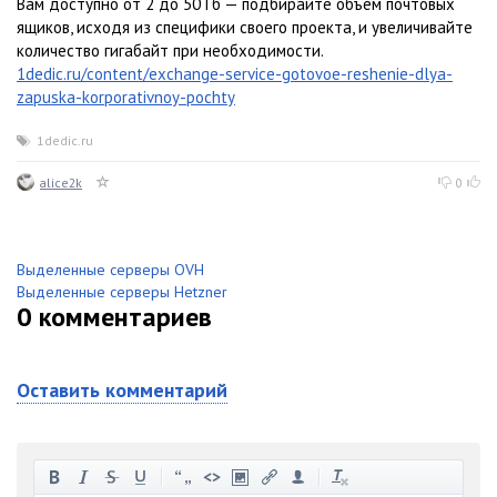
Вам доступно от 2 до 50 Гб — подбирайте объём почтовых
ящиков, исходя из специфики своего проекта, и увеличивайте
количество гигабайт при необходимости.
1dedic.ru/content/exchange-service-gotovoe-reshenie-dlya-
zapuska-korporativnoy-pochty
1dedic.ru
alice2k
0
Выделенные серверы OVH
Выделенные серверы Hetzner
0
комментариев
Оставить комментарий
-
-
-
-