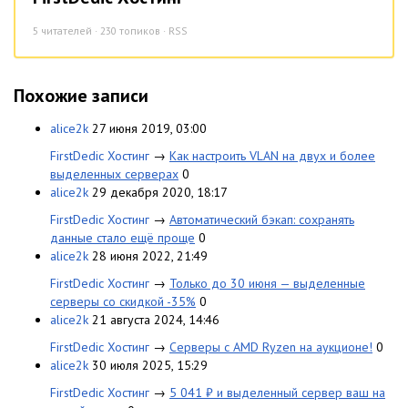
5
читателей · 230 топиков ·
RSS
Похожие записи
alice2k
27 июня 2019, 03:00
FirstDedic Хостинг
→
Как настроить VLAN на двух и более
выделенных серверах
0
alice2k
29 декабря 2020, 18:17
FirstDedic Хостинг
→
Автоматический бэкап: сохранять
данные стало ещё проще
0
alice2k
28 июня 2022, 21:49
FirstDedic Хостинг
→
Только до 30 июня — выделенные
серверы со скидкой -35%
0
alice2k
21 августа 2024, 14:46
FirstDedic Хостинг
→
Серверы с AMD Ryzen на аукционе!
0
alice2k
30 июля 2025, 15:29
FirstDedic Хостинг
→
5 041 ₽ и выделенный сервер ваш на