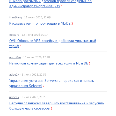
В Whois российских доменов пропали сведения об
администраторах-организациях
1
tten9mrg
· 13 июля 2026, 12:09
Рассказываем что произошло в NL/DE
3
Edward
· 12 июля 2026, 00:14
OVH Обновили VPS-линейку и добавили минимальный
тариф
1
andr-0-n
· 11 июля 2026, 17:48
Начислили компенсации для всех услуг в NL и DE
3
alice2k
· 8 июля 2026, 22:59
Управление услугами Servers.ru переходит в панель
управления Selectel
2
alice2k
· 8 июля 2026, 20:25
Сегодня планируем завершить восстановление и запустить
большую часть серверов
2