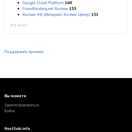
Google Cloud Platform
160
FriendHosting.net Хостинг
153
Хостинг IHC (Интернет Хостинг Центр)
151
Все блоги
Поддержать проекты
Вы можете
Зарегистрироваться
Войти
HostSuki.info