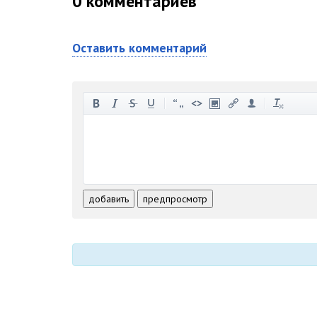
0
комментариев
Оставить комментарий
-
-
-
-
-
-
-
-
-
-
-
-
-
-
-
-
-
-
-
-
-
-
-
-
добавить
предпросмотр
-
-
-
-
-
-