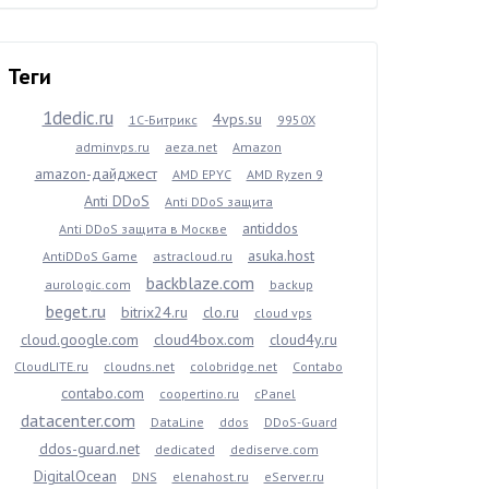
Теги
1dedic.ru
4vps.su
1С-Битрикс
9950X
adminvps.ru
aeza.net
Amazon
amazon-дайджест
AMD EPYC
AMD Ryzen 9
Anti DDoS
Anti DDoS защита
antiddos
Anti DDoS защита в Москве
asuka.host
AntiDDoS Game
astracloud.ru
backblaze.com
aurologic.com
backup
beget.ru
bitrix24.ru
clo.ru
cloud vps
cloud.google.com
cloud4box.com
cloud4y.ru
CloudLITE.ru
cloudns.net
colobridge.net
Contabo
contabo.com
coopertino.ru
cPanel
datacenter.com
DataLine
ddos
DDoS-Guard
ddos-guard.net
dedicated
dediserve.com
DigitalOcean
DNS
elenahost.ru
eServer.ru