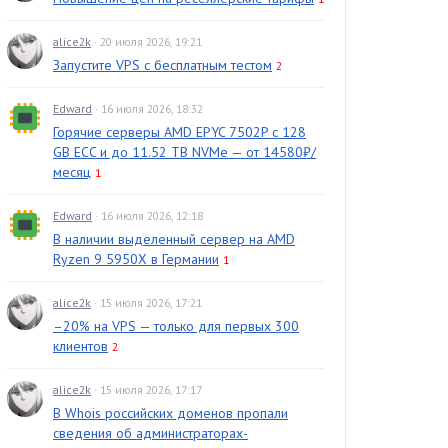
alice2k
· 20 июля 2026, 19:21
Запустите VPS с бесплатным тестом
2
Edward
· 16 июля 2026, 18:32
Горячие серверы AMD EPYC 7502P с 128
GB ECC и до 11.52 TB NVMe — от 14580₽/
месяц
1
Edward
· 16 июля 2026, 12:18
В наличии выделенный сервер на AMD
Ryzen 9 5950X в Германии
1
alice2k
· 15 июля 2026, 17:21
–20% на VPS — только для первых 300
клиентов
2
alice2k
· 15 июля 2026, 17:17
В Whois российских доменов пропали
сведения об администраторах-