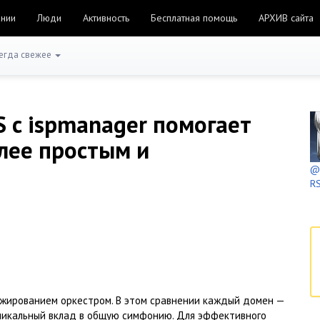
ании
Люди
Активность
Бесплатная помощь
АРХИВ сайта
егда свежее
 с ispmanager помогает
лее простым и
@h
RS
жированием оркестром. В этом сравнении каждый домен —
уникальный вклад в общую симфонию. Для эффективного