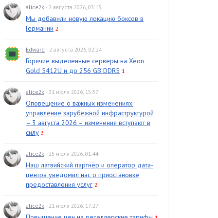
alice2k
· 2 августа 2026, 03:13
Мы добавили новую локацию боксов в
Германии
2
Edward
· 2 августа 2026, 02:24
Горячие выделенные серверы на Xeon
Gold 5412U и до 256 GB DDR5
1
alice2k
· 31 июля 2026, 15:57
Оповещение о важных изменениях:
управление зарубежной инфраструктурой
– 3 августа 2026 – изменения вступают в
силу
3
alice2k
· 25 июля 2026, 01:44
Наш латвийский партнёр и оператор дата-
центра уведомил нас о приостановке
предоставления услуг
2
alice2k
· 21 июля 2026, 17:27
Повышение цен на реселлерские тарифы
1