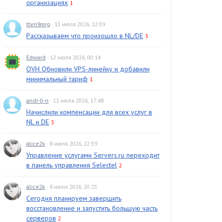
организациях
1
tten9mrg
· 13 июля 2026, 12:09
Рассказываем что произошло в NL/DE
3
Edward
· 12 июля 2026, 00:14
OVH Обновили VPS-линейку и добавили
минимальный тариф
1
andr-0-n
· 11 июля 2026, 17:48
Начислили компенсации для всех услуг в
NL и DE
3
alice2k
· 8 июля 2026, 22:59
Управление услугами Servers.ru переходит
в панель управления Selectel
2
alice2k
· 8 июля 2026, 20:25
Сегодня планируем завершить
восстановление и запустить большую часть
серверов
2