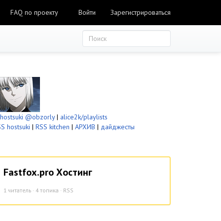
FAQ по проекту
Войти
Зарегистрироваться
ostsuki
@obzorly
|
alice2k/playlists
S hostsuki
|
RSS kitchen
|
АРХИВ
|
дайджесты
Fastfox.pro Хостинг
1
читатель · 4 топика ·
RSS