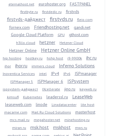
eurohoster.org
FASTPANEL
eternalhost.net
firstvds
firstbyte.ru
firstdedic.ru
firstvds.ru
firstvds-дайджест
fleio.com
Friendhosting.net
fornex.com
gandi.net
Google Cloud Platform
gthost.com
GPU
hetzner
h3llo.cloud
Hetzner Cloud
Hetzner Online GmbH
Hetzner Online
ihc.ru
hip.hosting
hostkey.ru
hshp.host
i9-9900k
ihor.ru
Inferno Solutions
ihor
immers.cloud
IPv4
ISPmanager
Inoventica Services
intel
IPv6
ISPsystem
ISPManager 6
ISPManager 5
jino.ru
ispsystem-дайджест
IXcellerate
keyweb.ru
LeaseWeb
leaderssl.ru
kimsufi
Kubernetes
leaseweb.com
linode
Linxdatacenter
lite.host
masterhost
macarne.com
Mail.Ru Cloud Solutions
mcs.mail.ru
megahoster.net
minehosting.ru
msk.host
mskhost
miran.ru
mws.ru
NetPoint
myhosti.pro
name.com
nebius.ai