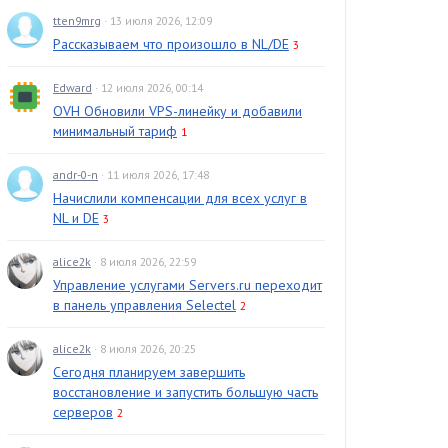
tten9mrg
· 13 июля 2026, 12:09
Рассказываем что произошло в NL/DE
3
Edward
· 12 июля 2026, 00:14
OVH Обновили VPS-линейку и добавили
минимальный тариф
1
andr-0-n
· 11 июля 2026, 17:48
Начислили компенсации для всех услуг в
NL и DE
3
alice2k
· 8 июля 2026, 22:59
Управление услугами Servers.ru переходит
в панель управления Selectel
2
alice2k
· 8 июля 2026, 20:25
Сегодня планируем завершить
восстановление и запустить большую часть
серверов
2