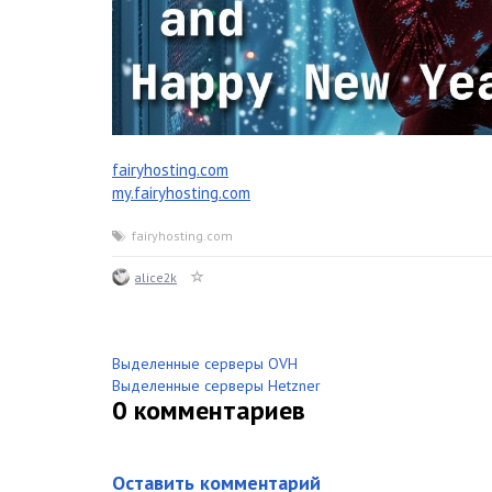
fairyhosting.com
my.fairyhosting.com
fairyhosting.com
alice2k
Выделенные серверы OVH
Выделенные серверы Hetzner
0
комментариев
Оставить комментарий