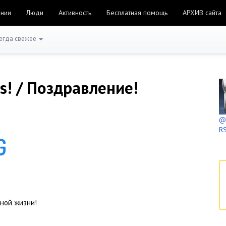
ании
Люди
Активность
Бесплатная помощь
АРХИВ сайта
егда свежее
es! / Поздравление!
@h
RS
чной жизни!