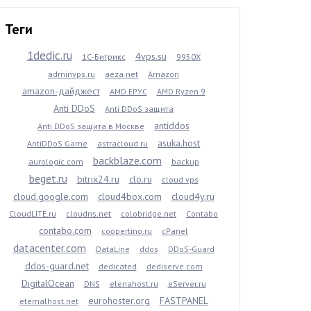
Теги
1dedic.ru
4vps.su
1С-Битрикс
9950X
adminvps.ru
aeza.net
Amazon
amazon-дайджест
AMD EPYC
AMD Ryzen 9
Anti DDoS
Anti DDoS защита
antiddos
Anti DDoS защита в Москве
asuka.host
AntiDDoS Game
astracloud.ru
backblaze.com
aurologic.com
backup
beget.ru
bitrix24.ru
clo.ru
cloud vps
cloud.google.com
cloud4box.com
cloud4y.ru
CloudLITE.ru
cloudns.net
colobridge.net
Contabo
contabo.com
coopertino.ru
cPanel
datacenter.com
DataLine
ddos
DDoS-Guard
ddos-guard.net
dedicated
dediserve.com
DigitalOcean
DNS
elenahost.ru
eServer.ru
eurohoster.org
FASTPANEL
eternalhost.net