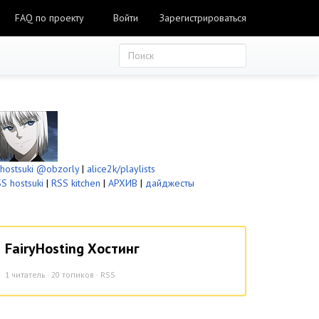
FAQ по проекту
Войти
Зарегистрироваться
ostsuki
@obzorly
|
alice2k/playlists
S hostsuki
|
RSS kitchen
|
АРХИВ
|
дайджесты
FairyHosting Хостинг
1
читатель · 20 топиков ·
RSS