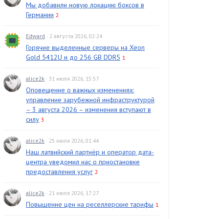
Мы добавили новую локацию боксов в
Германии
2
Edward
· 2 августа 2026, 02:24
Горячие выделенные серверы на Xeon
Gold 5412U и до 256 GB DDR5
1
alice2k
· 31 июля 2026, 15:57
Оповещение о важных изменениях:
управление зарубежной инфраструктурой
– 3 августа 2026 – изменения вступают в
силу
3
alice2k
· 25 июля 2026, 01:44
Наш латвийский партнёр и оператор дата-
центра уведомил нас о приостановке
предоставления услуг
2
alice2k
· 21 июля 2026, 17:27
Повышение цен на реселлерские тарифы
1