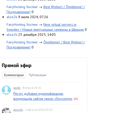
FairyHosting Хостинг
→
Best Wishes! / Õnnitleme! /
Поздравление!
0
alice2k
9 июля 2024, 07:26
FairyHosting Хостинг
→
New virtual servers in
Sweden / Новые виртуальные серверы в Швеции
0
alice2k
23 декабря 2025, 14:05
FairyHosting Хостинг
→
Õnnitleme! / Best Wishes! /
Поздравление!
0
Прямой эфир
Комментарии
Публикации
jackb
· Вчера в 20:36
Рег.ру добавил идентификацию
владельцев сайтов через «Госуслуги»
133
alice2k
· 2 августа 2026, 03:13