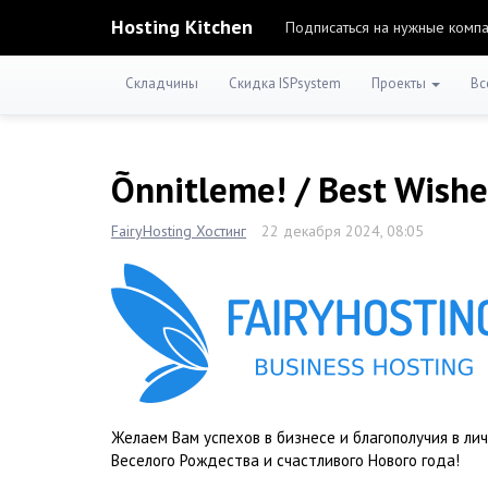
Hosting Kitchen
Подписаться на нужные комп
Складчины
Скидка ISPsystem
Проекты
Вс
Õnnitleme! / Best Wish
FairyHosting Хостинг
22 декабря 2024, 08:05
Желаем Вам успехов в бизнесе и благополучия в ли
Веселого Рождества и счастливого Нового года!