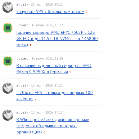
alice2k
· 20 июля 2026, 19:21
Запустите VPS с бесплатным тестом
2
Edward
· 16 июля 2026, 18:32
Горячие серверы AMD EPYC 7502P с 128
GB ECC и до 11.52 TB NVMe — от 14580₽/
месяц
1
Edward
· 16 июля 2026, 12:18
В наличии выделенный сервер на AMD
Ryzen 9 5950X в Германии
1
alice2k
· 15 июля 2026, 17:21
–20% на VPS — только для первых 300
клиентов
2
alice2k
· 15 июля 2026, 17:17
В Whois российских доменов пропали
сведения об администраторах-
организациях
1