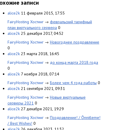
охожие записи
alice2k
11 февраля 2015, 17:55
FairyHosting Хостинг
→
февральский тарифный
план виртуального сервера
0
alice2k
25 декабря 2017, 04:52
FairyHosting Хостинг
→
Новогоднее поздравление
0
alice2k
23 марта 2018, 16:45
FairyHosting Хостинг
→
до конца марта 2018 года
0
alice2k
7 ноября 2018, 07:14
FairyHosting Хостинг
→
Более чем 4 года работы
0
alice2k
21 сентября 2021, 09:31
FairyHosting Хостинг
→
Новые виртуальные
серверы 2021
0
alice2k
27 декабря 2021, 19:29
FairyHosting Хостинг
→
Поздравление! / Õnnitleme!
/ Best Wishes!
0
alice2k
26 декабря 2023, 11:32