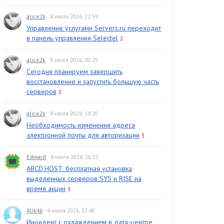
alice2k
· 8 июля 2026, 22:59
Управление услугами Servers.ru переходит
в панель управления Selectel
2
alice2k
· 8 июля 2026, 20:25
Сегодня планируем завершить
восстановление и запустить большую часть
серверов
2
alice2k
· 8 июля 2026, 19:20
Необходимость изменения адреса
электронной почты для авторизации
3
Edward
· 8 июля 2026, 16:32
ABCD.HOST: бесплатная установка
выделенных серверов SYS и RISE на
время акции
1
Alik46
· 4 июля 2026, 22:40
Инцидент с охлаждением в дата-центре