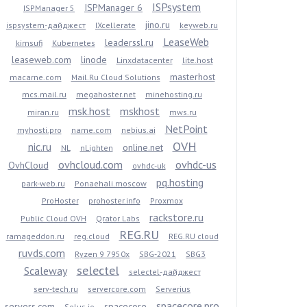
ISPsystem
ISPManager 6
ISPManager 5
jino.ru
ispsystem-дайджест
IXcellerate
keyweb.ru
LeaseWeb
leaderssl.ru
kimsufi
Kubernetes
leaseweb.com
linode
Linxdatacenter
lite.host
masterhost
macarne.com
Mail.Ru Cloud Solutions
mcs.mail.ru
megahoster.net
minehosting.ru
msk.host
mskhost
miran.ru
mws.ru
NetPoint
myhosti.pro
name.com
nebius.ai
OVH
nic.ru
online.net
NL
nLighten
ovhcloud.com
ovhdc-us
OvhCloud
ovhdc-uk
pq.hosting
park-web.ru
Ponaehali.moscow
ProHoster
prohoster.info
Proxmox
rackstore.ru
Public Cloud OVH
Qrator Labs
REG.RU
ramageddon.ru
reg.cloud
REG.RU cloud
ruvds.com
Ryzen 9 7950x
SBG-2021
SBG3
selectel
Scaleway
selectel-дайджест
serv-tech.ru
servercore.com
Serverius
spacecore.pro
servers.com
spacecore
Solus.io