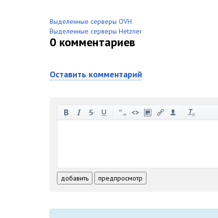
Выделенные серверы OVH
Выделенные серверы Hetzner
0
комментариев
Оставить комментарий
-
-
-
-
-
-
-
-
-
-
-
-
-
-
-
-
-
-
-
-
-
-
-
-
добавить
предпросмотр
-
-
-
-
-
-