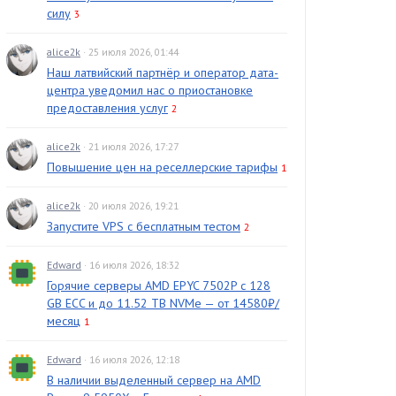
силу
3
alice2k
· 25 июля 2026, 01:44
Наш латвийский партнёр и оператор дата-
центра уведомил нас о приостановке
предоставления услуг
2
alice2k
· 21 июля 2026, 17:27
Повышение цен на реселлерские тарифы
1
alice2k
· 20 июля 2026, 19:21
Запустите VPS с бесплатным тестом
2
Edward
· 16 июля 2026, 18:32
Горячие серверы AMD EPYC 7502P с 128
GB ECC и до 11.52 TB NVMe — от 14580₽/
месяц
1
Edward
· 16 июля 2026, 12:18
В наличии выделенный сервер на AMD