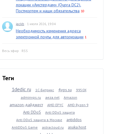
локации «Амстердам» (Qupra DC2).
Постмортем и наши обязательства
10
jackb
· 1 июля 2026, 19:04
Необходимость изменения адреса
электронной почты для авторизации
1
Весь эфир
·
RSS
Теги
1dedic.ru
4vps.su
1С-Битрикс
9950X
adminvps.ru
aeza.net
Amazon
amazon-дайджест
AMD EPYC
AMD Ryzen 9
Anti DDoS
Anti DDoS защита
antiddos
Anti DDoS защита в Москве
asuka.host
AntiDDoS Game
astracloud.ru