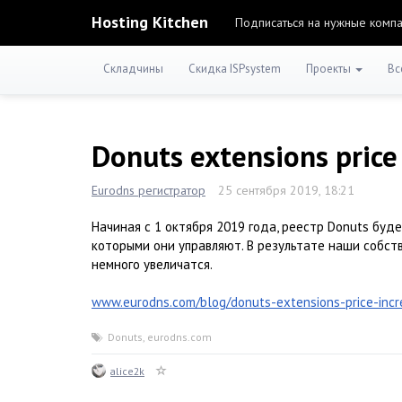
Hosting Kitchen
Подписаться на нужные комп
Складчины
Скидка ISPsystem
Проекты
Вс
Donuts extensions price
Eurodns регистратор
25 сентября 2019, 18:21
Начиная с 1 октября 2019 года, реестр Donuts бу
которыми они управляют. В результате наши собст
немного увеличатся.
www.eurodns.com/blog/donuts-extensions-price-inc
Donuts
,
eurodns.com
alice2k