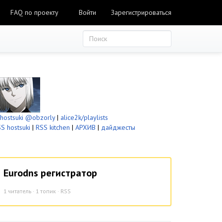
FAQ по проекту
Войти
Зарегистрироваться
ostsuki
@obzorly
|
alice2k/playlists
S hostsuki
|
RSS kitchen
|
АРХИВ
|
дайджесты
Eurodns регистратор
1
читатель · 1 топик ·
RSS