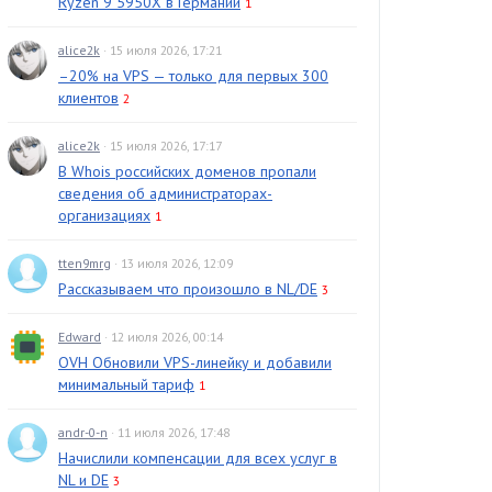
Ryzen 9 5950X в Германии
1
alice2k
· 15 июля 2026, 17:21
–20% на VPS — только для первых 300
клиентов
2
alice2k
· 15 июля 2026, 17:17
В Whois российских доменов пропали
сведения об администраторах-
организациях
1
tten9mrg
· 13 июля 2026, 12:09
Рассказываем что произошло в NL/DE
3
Edward
· 12 июля 2026, 00:14
OVH Обновили VPS-линейку и добавили
минимальный тариф
1
andr-0-n
· 11 июля 2026, 17:48
Начислили компенсации для всех услуг в
NL и DE
3