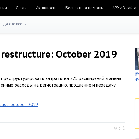
ании
Люди
Активность
Бесплатная помощь
АРХИВ сайта
егда свежее
 restructure: October 2019
@h
дет реструктурировать затраты на 225 расширений домена,
RS
венные расходы на регистрацию, продление и передачу
rease-october-2019
0