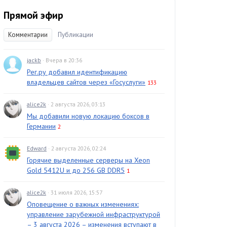
Прямой эфир
Комментарии
Публикации
jackb
· Вчера в 20:36
Рег.ру добавил идентификацию
владельцев сайтов через «Госуслуги»
133
alice2k
· 2 августа 2026, 03:13
Мы добавили новую локацию боксов в
Германии
2
Edward
· 2 августа 2026, 02:24
Горячие выделенные серверы на Xeon
Gold 5412U и до 256 GB DDR5
1
alice2k
· 31 июля 2026, 15:57
Оповещение о важных изменениях:
управление зарубежной инфраструктурой
– 3 августа 2026 – изменения вступают в