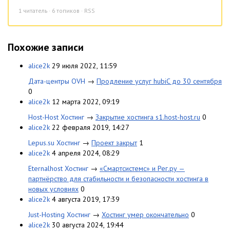
1
читатель · 6 топиков ·
RSS
Похожие записи
alice2k
29 июля 2022, 11:59
Дата-центры OVH
→
Продление услуг hubiC до 30 сентября
0
alice2k
12 марта 2022, 09:19
Host-Host Хостинг
→
Закрытие хостинга s1.host-host.ru
0
alice2k
22 февраля 2019, 14:27
Lepus.su Хостинг
→
Проект закрыт
1
alice2k
4 апреля 2024, 08:29
Eternalhost Хостинг
→
«Смартсистемс» и Рег.ру —
партнёрство для стабильности и безопасности хостинга в
новых условиях
0
alice2k
4 августа 2019, 17:39
Just-Hosting Хостинг
→
Хостинг умер окончательно
0
alice2k
30 августа 2024, 19:44