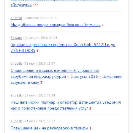
«Госуслуги»
133
alice2k
· 2 августа 2026, 03:13
Мы добавили новую локацию боксов в Германии
2
Edward
· 2 августа 2026, 02:24
Горячие выделенные серверы на Xeon Gold 5412U и до
256 GB DDR5
1
alice2k
· 31 июля 2026, 15:57
Оповещение о важных изменениях: управление
зарубежной инфраструктурой – 3 августа 2026 – изменения
вступают в силу
3
alice2k
· 25 июля 2026, 01:44
Наш латвийский партнёр и оператор дата-центра уведомил
нас о приостановке предоставления услуг
2
alice2k
· 21 июля 2026, 17:27
Повышение цен на реселлерские тарифы
1