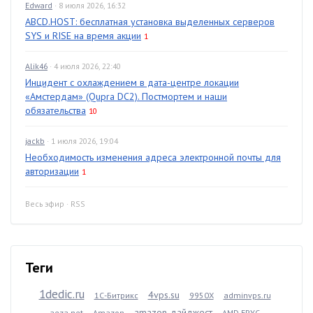
Edward
· 8 июля 2026, 16:32
ABCD.HOST: бесплатная установка выделенных серверов
SYS и RISE на время акции
1
Alik46
· 4 июля 2026, 22:40
Инцидент с охлаждением в дата-центре локации
«Амстердам» (Qupra DC2). Постмортем и наши
обязательства
10
jackb
· 1 июля 2026, 19:04
Необходимость изменения адреса электронной почты для
авторизации
1
Весь эфир
·
RSS
Теги
1dedic.ru
4vps.su
1С-Битрикс
9950X
adminvps.ru
amazon-дайджест
aeza.net
Amazon
AMD EPYC