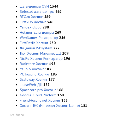
Дата-центры OVH
1344
Selectel дата-центры
662
REG.ru Хостинг
589
FirstVDS Хостинг
546
Yandex Cloud
280
Hetzner дата-центры
269
WebNames Регистратор
256
FirstDedic Хостинг
230
Лицензии ISPsystem
222
Ihor Хостинг Marosnet ДЦ
209
Nic.Ru Хостинг Регистратор
196
Rackstore Хостинг
195
YaColo Хостинг
185
PQ.hosting Хостинг
183
Scaleway Хостинг
177
LeaseWeb ДЦ
177
Spacecore.pro Хостинг
166
Google Cloud Platform
160
FriendHosting.net Хостинг
153
Хостинг IHC (Интернет Хостинг Центр)
151
Все блоги