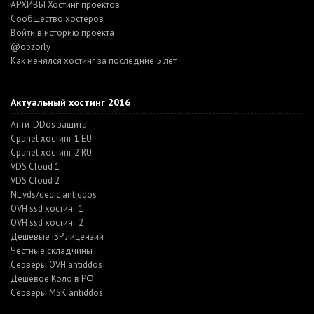
АРХИВЫ Хостинг проектов
Cообщество хостеров
Войти в историю проекта
@obzorly
Как менялся хостинг за последние 5 лет
Актуальный хостинг 2016
Анти-DDos защита
Cpanel хостинг 1 EU
Cpanel хостинг 2 RU
VDS Cloud 1
VDS Cloud 2
NL vds/dedic antiddos
OVH ssd хостинг 1
OVH ssd хостинг 2
Дешевые ISP лицензии
Честные складчины
Серверы OVH antiddos
Дешевое Коло в РФ
Серверы MSK antiddos