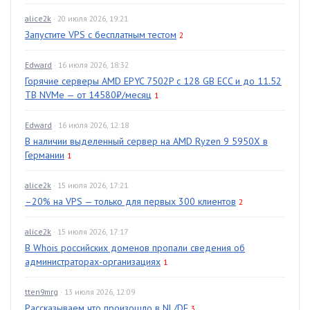
alice2k
· 20 июля 2026, 19:21
Запустите VPS с бесплатным тестом
2
Edward
· 16 июля 2026, 18:32
Горячие серверы AMD EPYC 7502P с 128 GB ECC и до 11.52
TB NVMe — от 14580₽/месяц
1
Edward
· 16 июля 2026, 12:18
В наличии выделенный сервер на AMD Ryzen 9 5950X в
Германии
1
alice2k
· 15 июля 2026, 17:21
–20% на VPS — только для первых 300 клиентов
2
alice2k
· 15 июля 2026, 17:17
В Whois российских доменов пропали сведения об
администраторах-организациях
1
tten9mrg
· 13 июля 2026, 12:09
Рассказываем что произошло в NL/DE
3