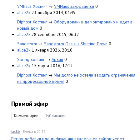
VMhaus Хостинг
→
VMHaus закрывается
0
alice2k
23 ноября 2014, 01:49
Diphost Хостинг
→
Оборудование демонтировано и едет в
новый дом
0
alice2k
28 сентября 2019, 06:32
Sandstorm
→
Sandstorm Oasis is Shutting Down
0
alice2k
1 января 2026, 20:10
Spring хостинг
→
Архив
0
alice2k
15 марта 2016, 17:12
Diphost Хостинг
→
Мы долго не хотели вводить ограничения
на процессорное время
0
Прямой эфир
Комментарии
Публикации
jackb
· Вчера в 20:36
Рег.ру добавил идентификацию владельцев сайтов через