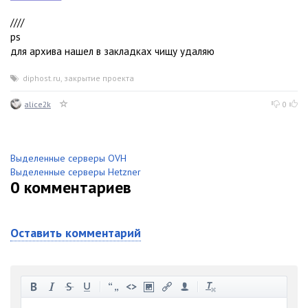
////
ps
для архива нашел в закладках чищу удаляю
diphost.ru
,
закрытие проекта
alice2k
0
Выделенные серверы OVH
Выделенные серверы Hetzner
0
комментариев
Оставить комментарий
-
-
-
-
-
-