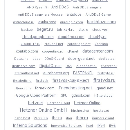
Anti DDoS
AMD Ryzen 9
Anti DDoS защита
antiddos
Anti DDoS защита в Москве
AntiDDoS Game
backblaze.com
asuka.host
astracloud.ru
aurologic.com
beget.ru
bitrix24.ru
clo.ru
backup
cloud vps
cloud.google.com
cloud4box.com
cloud4y.ru
CloudLITE.ru
cloudns.net
colobridge.net
Contabo
datacenter.com
contabo.com
coopertino.ru
cPanel
ddos-guard.net
DataLine
ddos
DDoS-Guard
dedicated
DigitalOcean
dediserve.com
DNS
elenahost.ru
eServer.ru
eurohoster.org
FASTPANEL
eternalhost.net
firstbyte.ru
firstvds.ru
firstvds-дайджест
firstvds
firstdedic.ru
Friendhosting.net
fornex.com
gandi.net
fleio.com
Google Cloud Platform
gthost.com
GPU
h3llo.cloud
hetzner
Hetzner Online
Hetzner Cloud
Hetzner Online GmbH
hip.hosting
hostkey.ru
ihc.ru
ihor.ru
hshp.host
i9-9900k
ihor
immers.cloud
Inferno Solutions
IPv4
Inoventica Services
intel
IPv6