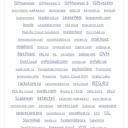
ISPsystem
ISPmanager
ISPManager 6
ISPManager 5
jino.ru
ispsystem-дайджест
IXcellerate
keyweb.ru
kimsufi
LeaseWeb
leaderssl.ru
leaseweb.com
Kubernetes
linode
Linxdatacenter
lite.host
macarne.com
masterhost
Mail.Ru Cloud Solutions
mcs.mail.ru
msk.host
megahoster.net
minehosting.ru
miran.ru
mskhost
mws.ru
myhosti.pro
name.com
nebius.ai
OVH
NetPoint
nic.ru
online.net
NL
nLighten
ovhcloud.com
ovhdc-us
OvhCloud
ovhdc-uk
pq.hosting
park-web.ru
Ponaehali.moscow
ProHoster
prohoster.info
Proxmox
Public Cloud OVH
Qrator Labs
REG.RU
rackstore.ru
ramageddon.ru
reg.cloud
ruvds.com
REG.RU cloud
Ryzen 9 7950x
SBG-2021
SBG3
selectel
Scaleway
selectel-дайджест
serv-tech.ru
servers.com
spacecore
servercore.com
Serverius
Solus.io
spacecore.pro
sprinthost.ru
SSL
sprintbox.ru
SSD
StormWall
SystemIntegra
sweb.ru
TakeWYN
VDS
timeweb.cloud
TheIDEAHosting
vdscom.ru