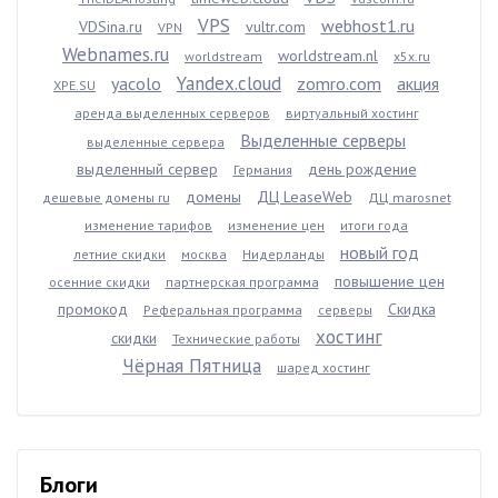
VPS
webhost1.ru
VDSina.ru
vultr.com
VPN
Webnames.ru
worldstream.nl
worldstream
x5x.ru
Yandex.cloud
yacolo
zomro.com
акция
XPE.SU
аренда выделенных серверов
виртуальный хостинг
Выделенные серверы
выделенные сервера
выделенный сервер
день рождение
Германия
домены
ДЦ LeaseWeb
дешевые домены ru
ДЦ marosnet
изменение тарифов
изменение цен
итоги года
новый год
летние скидки
москва
Нидерланды
повышение цен
осенние скидки
партнерская программа
промокод
Скидка
Реферальная программа
серверы
хостинг
скидки
Технические работы
Чёрная Пятница
шаред хостинг
Блоги