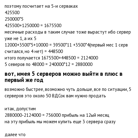
поэтому посчитает на 5-и серваках
425500
250000*5
425500+1250000 = 1675500
месячные расходы в таким случае тоже вырастут ибо сервер
уже не 1, а их 5
12000+3500*5+10000 = 39500*11 +3500*4(первый мес 1 серв
считался, но 4 нет) = 448500
итого получается 1675500+448500 = 2124000
5 северов по 48000 = 240000*12 = 2880000
вот, имея 5 серверов можно выйти в плюс в
первый же год
возможно быстрее, возможно чуть дольше, все по ситуации, 5
серверов это около 50 ВДСок вам нужно продать
итак, допустим
2880000-2124000 = 756000 прибыль на 12ый месяц
на эту прибыль мы можем купить еще 3 сервера сразу
далее что