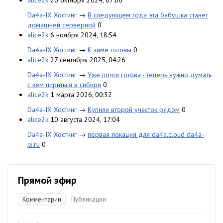
alice2k
20 октября 2024, 07:06
Da4a-IX Хостинг
→
В следующем года эта бабушка станет
домашней серверной
0
alice2k
6 ноября 2024, 18:54
Da4a-IX Хостинг
→
К зиме готовы
0
alice2k
27 сентября 2025, 04:26
Da4a-IX Хостинг
→
Уже почти готова - теперь нужно думать
с кем пириться в сибири
0
alice2k
1 марта 2026, 00:32
Da4a-IX Хостинг
→
Купили второй участок рядом
0
alice2k
10 августа 2024, 17:04
Da4a-IX Хостинг
→
первая локация для da4a.cloud da4a-
ix.ru
0
Прямой эфир
Комментарии
Публикации