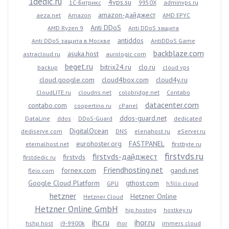
1dedic.ru
4vps.su
1С-Битрикс
9950X
adminvps.ru
amazon-дайджест
aeza.net
Amazon
AMD EPYC
Anti DDoS
AMD Ryzen 9
Anti DDoS защита
antiddos
Anti DDoS защита в Москве
AntiDDoS Game
backblaze.com
asuka.host
astracloud.ru
aurologic.com
beget.ru
bitrix24.ru
clo.ru
backup
cloud vps
cloud.google.com
cloud4box.com
cloud4y.ru
CloudLITE.ru
cloudns.net
colobridge.net
Contabo
datacenter.com
contabo.com
coopertino.ru
cPanel
ddos-guard.net
DataLine
ddos
DDoS-Guard
dedicated
DigitalOcean
dediserve.com
DNS
elenahost.ru
eServer.ru
eurohoster.org
FASTPANEL
eternalhost.net
firstbyte.ru
firstvds.ru
firstvds-дайджест
firstvds
firstdedic.ru
Friendhosting.net
fornex.com
gandi.net
fleio.com
Google Cloud Platform
gthost.com
GPU
h3llo.cloud
hetzner
Hetzner Online
Hetzner Cloud
Hetzner Online GmbH
hip.hosting
hostkey.ru
ihc.ru
ihor.ru
hshp.host
i9-9900k
ihor
immers.cloud