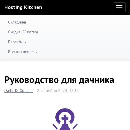
Hosting Kitchen
Toggl
naviga
Складчины
Скидка ISPsystem
Проекты
Всегда свежее
Руководство для дачника
Da4a-IX Хостинг
8 сентября 2024, 18:14