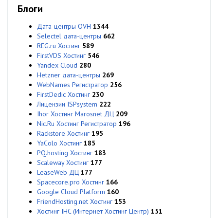
Блоги
Дата-центры OVH
1344
Selectel дата-центры
662
REG.ru Хостинг
589
FirstVDS Хостинг
546
Yandex Cloud
280
Hetzner дата-центры
269
WebNames Регистратор
256
FirstDedic Хостинг
230
Лицензии ISPsystem
222
Ihor Хостинг Marosnet ДЦ
209
Nic.Ru Хостинг Регистратор
196
Rackstore Хостинг
195
YaColo Хостинг
185
PQ.hosting Хостинг
183
Scaleway Хостинг
177
LeaseWeb ДЦ
177
Spacecore.pro Хостинг
166
Google Cloud Platform
160
FriendHosting.net Хостинг
153
Хостинг IHC (Интернет Хостинг Центр)
151