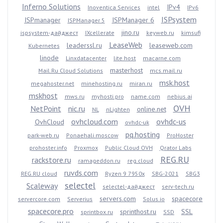
Inferno Solutions
IPv4
Inoventica Services
intel
IPv6
ISPsystem
ISPmanager
ISPManager 6
ISPManager 5
jino.ru
ispsystem-дайджест
IXcellerate
keyweb.ru
kimsufi
LeaseWeb
leaderssl.ru
leaseweb.com
Kubernetes
linode
Linxdatacenter
lite.host
macarne.com
masterhost
Mail.Ru Cloud Solutions
mcs.mail.ru
msk.host
megahoster.net
minehosting.ru
miran.ru
mskhost
mws.ru
myhosti.pro
name.com
nebius.ai
OVH
NetPoint
nic.ru
online.net
NL
nLighten
ovhcloud.com
ovhdc-us
OvhCloud
ovhdc-uk
pq.hosting
park-web.ru
Ponaehali.moscow
ProHoster
prohoster.info
Proxmox
Public Cloud OVH
Qrator Labs
REG.RU
rackstore.ru
ramageddon.ru
reg.cloud
ruvds.com
REG.RU cloud
Ryzen 9 7950x
SBG-2021
SBG3
selectel
Scaleway
selectel-дайджест
serv-tech.ru
servers.com
spacecore
servercore.com
Serverius
Solus.io
spacecore.pro
sprinthost.ru
SSL
sprintbox.ru
SSD