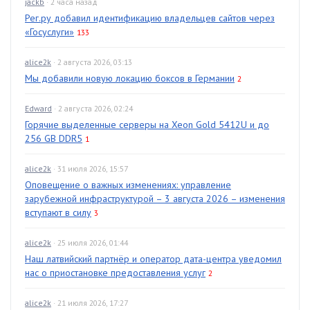
jackb
· 2 часа назад
Рег.ру добавил идентификацию владельцев сайтов через
«Госуслуги»
133
alice2k
· 2 августа 2026, 03:13
Мы добавили новую локацию боксов в Германии
2
Edward
· 2 августа 2026, 02:24
Горячие выделенные серверы на Xeon Gold 5412U и до
256 GB DDR5
1
alice2k
· 31 июля 2026, 15:57
Оповещение о важных изменениях: управление
зарубежной инфраструктурой – 3 августа 2026 – изменения
вступают в силу
3
alice2k
· 25 июля 2026, 01:44
Наш латвийский партнёр и оператор дата-центра уведомил
нас о приостановке предоставления услуг
2
alice2k
· 21 июля 2026, 17:27