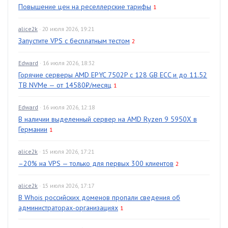
Повышение цен на реселлерские тарифы
1
alice2k
· 20 июля 2026, 19:21
Запустите VPS с бесплатным тестом
2
Edward
· 16 июля 2026, 18:32
Горячие серверы AMD EPYC 7502P с 128 GB ECC и до 11.52
TB NVMe — от 14580₽/месяц
1
Edward
· 16 июля 2026, 12:18
В наличии выделенный сервер на AMD Ryzen 9 5950X в
Германии
1
alice2k
· 15 июля 2026, 17:21
–20% на VPS — только для первых 300 клиентов
2
alice2k
· 15 июля 2026, 17:17
В Whois российских доменов пропали сведения об
администраторах-организациях
1