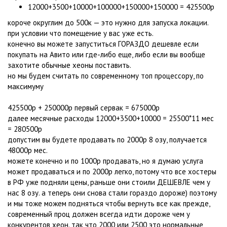
12000+3500+10000+100000+150000+150000 = 425500р
короче округлим до 500к — это нужно для запуска локации.
при условии что помещение у вас уже есть.
конечно вы можете запуститься ГОРАЗДО дешевле если
покупать на Авито или где-либо еще, либо если вы вообще
захотите обычные хеоны поставить.
но мы будем считать по современному топ процессору, по
максимуму
425500р + 250000р первый сервак = 675000р
далее месячные расходы 12000+3500+10000 = 25500*11 мес
= 280500р
допустим вы будете продавать по 2000р 8 озу, получается
48000р мес.
можете конечно и по 1000р продавать, но я думаю услуга
может продаваться и по 2000р легко, потому что все хостеры
в РФ уже подняли цены, раньше они стоили ДЕШЕВЛЕ чем у
нас 8 озу. а теперь они снова стали гораздо дороже) поэтому
и мы тоже можем подняться чтобы вернуть все как прежде,
современный проц должен всегда идти дороже чем у
конкурентов хеон. так что 2000 или 2500 это нормальные