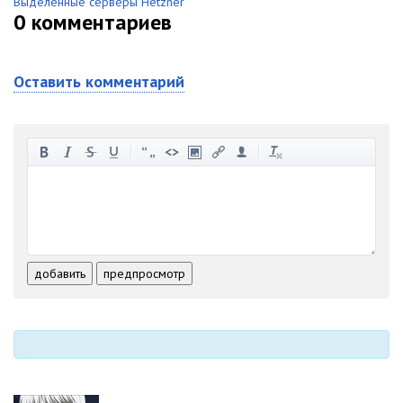
Выделенные серверы Hetzner
0
комментариев
Оставить комментарий
-
-
-
-
-
-
-
-
-
-
-
-
-
-
-
-
-
-
-
-
-
-
-
-
добавить
предпросмотр
-
-
-
-
-
-