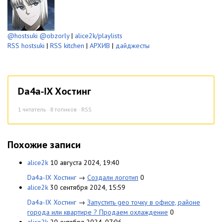
@hostsuki
@obzorly
|
alice2k/playlists
RSS hostsuki
|
RSS kitchen
|
АРХИВ
|
дайджесты
Da4a-IX Хостинг
1
читатель · 8 топиков ·
RSS
Похожие записи
alice2k
10 августа 2024, 19:40
Da4a-IX Хостинг
→
Создали логотип
0
alice2k
30 сентября 2024, 15:59
Da4a-IX Хостинг
→
Запустить geo точку в офисе, районе
города или квартире ? Продаем охлаждение
0