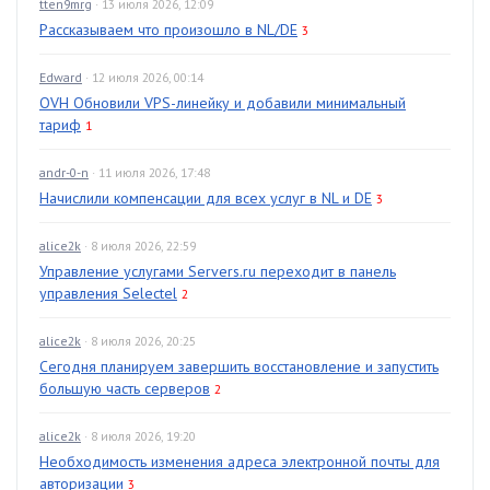
tten9mrg
· 13 июля 2026, 12:09
Рассказываем что произошло в NL/DE
3
Edward
· 12 июля 2026, 00:14
OVH Обновили VPS-линейку и добавили минимальный
тариф
1
andr-0-n
· 11 июля 2026, 17:48
Начислили компенсации для всех услуг в NL и DE
3
alice2k
· 8 июля 2026, 22:59
Управление услугами Servers.ru переходит в панель
управления Selectel
2
alice2k
· 8 июля 2026, 20:25
Сегодня планируем завершить восстановление и запустить
большую часть серверов
2
alice2k
· 8 июля 2026, 19:20
Необходимость изменения адреса электронной почты для
авторизации
3