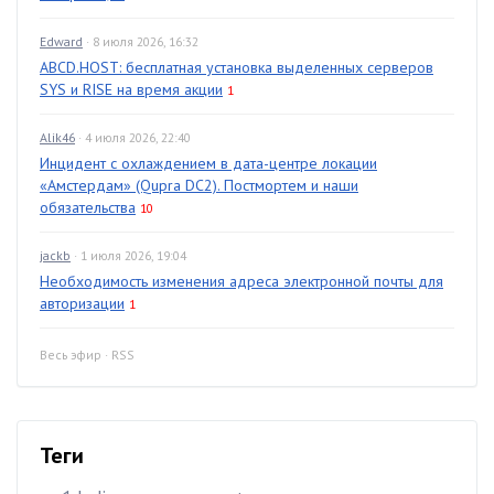
Edward
· 8 июля 2026, 16:32
ABCD.HOST: бесплатная установка выделенных серверов
SYS и RISE на время акции
1
Alik46
· 4 июля 2026, 22:40
Инцидент с охлаждением в дата-центре локации
«Амстердам» (Qupra DC2). Постмортем и наши
обязательства
10
jackb
· 1 июля 2026, 19:04
Необходимость изменения адреса электронной почты для
авторизации
1
Весь эфир
·
RSS
Теги