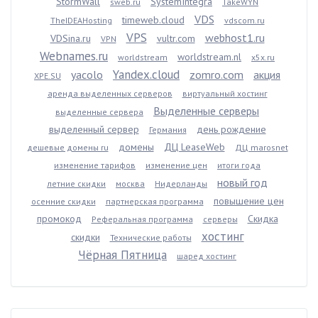
StormWall
SystemIntegra
sweb.ru
TakeWYN
VDS
timeweb.cloud
TheIDEAHosting
vdscom.ru
VPS
webhost1.ru
VDSina.ru
vultr.com
VPN
Webnames.ru
worldstream.nl
worldstream
x5x.ru
Yandex.cloud
yacolo
zomro.com
акция
XPE.SU
аренда выделенных серверов
виртуальный хостинг
Выделенные серверы
выделенные сервера
выделенный сервер
день рождение
Германия
домены
ДЦ LeaseWeb
дешевые домены ru
ДЦ marosnet
изменение тарифов
изменение цен
итоги года
новый год
летние скидки
москва
Нидерланды
повышение цен
осенние скидки
партнерская программа
промокод
Скидка
Реферальная программа
серверы
хостинг
скидки
Технические работы
Чёрная Пятница
шаред хостинг