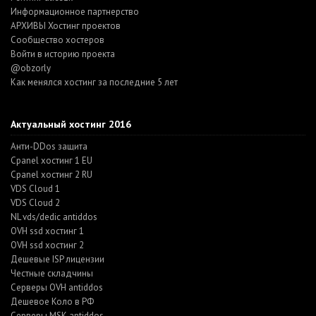
Информационное партнерство
АРХИВЫ Хостинг проектов
Cообщество хостеров
Войти в историю проекта
@obzorly
Как менялся хостинг за последние 5 лет
Актуальный хостинг 2016
Анти-DDos защита
Cpanel хостинг 1 EU
Cpanel хостинг 2 RU
VDS Cloud 1
VDS Cloud 2
NL vds/dedic antiddos
OVH ssd хостинг 1
OVH ssd хостинг 2
Дешевые ISP лицензии
Честные складчины
Серверы OVH antiddos
Дешевое Коло в РФ
Серверы MSK antiddos