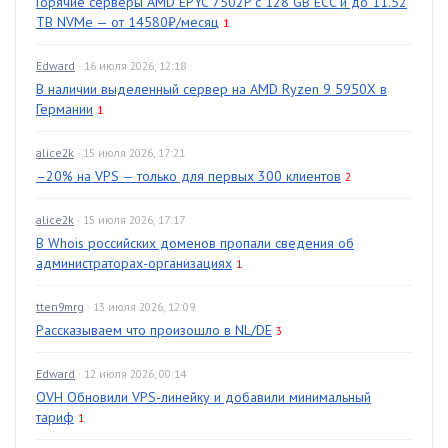
Горячие серверы AMD EPYC 7502P с 128 GB ECC и до 11.52
TB NVMe — от 14580₽/месяц
1
Edward
· 16 июля 2026, 12:18
В наличии выделенный сервер на AMD Ryzen 9 5950X в
Германии
1
alice2k
· 15 июля 2026, 17:21
–20% на VPS — только для первых 300 клиентов
2
alice2k
· 15 июля 2026, 17:17
В Whois российских доменов пропали сведения об
администраторах-организациях
1
tten9mrg
· 13 июля 2026, 12:09
Рассказываем что произошло в NL/DE
3
Edward
· 12 июля 2026, 00:14
OVH Обновили VPS-линейку и добавили минимальный
тариф
1