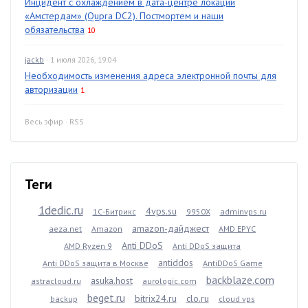
Инцидент с охлаждением в дата-центре локации
«Амстердам» (Qupra DC2). Постмортем и наши
обязательства
10
jackb
· 1 июля 2026, 19:04
Необходимость изменения адреса электронной почты для
авторизации
1
Весь эфир
·
RSS
Теги
1dedic.ru
4vps.su
1С-Битрикс
9950X
adminvps.ru
amazon-дайджест
aeza.net
Amazon
AMD EPYC
Anti DDoS
AMD Ryzen 9
Anti DDoS защита
antiddos
Anti DDoS защита в Москве
AntiDDoS Game
backblaze.com
asuka.host
astracloud.ru
aurologic.com
beget.ru
bitrix24.ru
clo.ru
backup
cloud vps