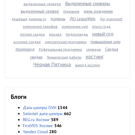
Выделенные серверы
выделенные сервера
выделенный сервер
день рождение
Германия
домены
ДЦ LeaseWeb
дешевые домены ru
ДЦ marosnet
изменение тарифов
изменение цен
итоги года
новый год
летние скидки
москва
Нидерланды
повышение цен
осенние скидки
партнерская программа
промокод
Скидка
Реферальная программа
серверы
хостинг
скидки
Технические работы
Чёрная Пятница
шаред хостинг
Блоги
Дата-центры OVH
1344
Selectel дата-центры
662
REG.ru Хостинг
589
FirstVDS Хостинг
546
Yandex Cloud
280