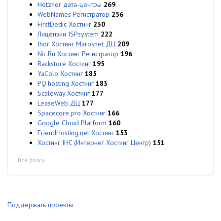
Hetzner дата-центры
269
WebNames Регистратор
256
FirstDedic Хостинг
230
Лицензии ISPsystem
222
Ihor Хостинг Marosnet ДЦ
209
Nic.Ru Хостинг Регистратор
196
Rackstore Хостинг
195
YaColo Хостинг
185
PQ.hosting Хостинг
183
Scaleway Хостинг
177
LeaseWeb ДЦ
177
Spacecore.pro Хостинг
166
Google Cloud Platform
160
FriendHosting.net Хостинг
153
Хостинг IHC (Интернет Хостинг Центр)
151
Все блоги
Поддержать проекты