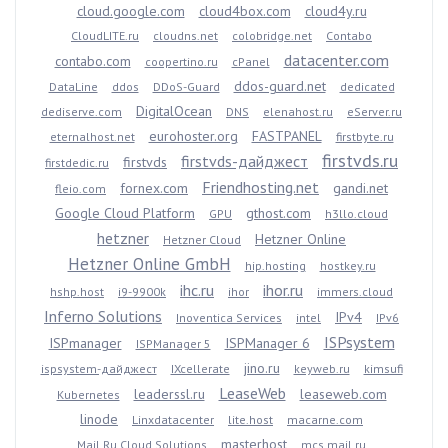
cloud.google.com
cloud4box.com
cloud4y.ru
CloudLITE.ru
cloudns.net
colobridge.net
Contabo
datacenter.com
contabo.com
coopertino.ru
cPanel
ddos-guard.net
DataLine
ddos
DDoS-Guard
dedicated
DigitalOcean
dediserve.com
DNS
elenahost.ru
eServer.ru
eurohoster.org
FASTPANEL
eternalhost.net
firstbyte.ru
firstvds.ru
firstvds-дайджест
firstvds
firstdedic.ru
Friendhosting.net
fornex.com
gandi.net
fleio.com
Google Cloud Platform
gthost.com
GPU
h3llo.cloud
hetzner
Hetzner Online
Hetzner Cloud
Hetzner Online GmbH
hip.hosting
hostkey.ru
ihc.ru
ihor.ru
hshp.host
i9-9900k
ihor
immers.cloud
Inferno Solutions
IPv4
Inoventica Services
intel
IPv6
ISPsystem
ISPmanager
ISPManager 6
ISPManager 5
jino.ru
ispsystem-дайджест
IXcellerate
keyweb.ru
kimsufi
LeaseWeb
leaderssl.ru
leaseweb.com
Kubernetes
linode
Linxdatacenter
lite.host
macarne.com
masterhost
Mail.Ru Cloud Solutions
mcs.mail.ru