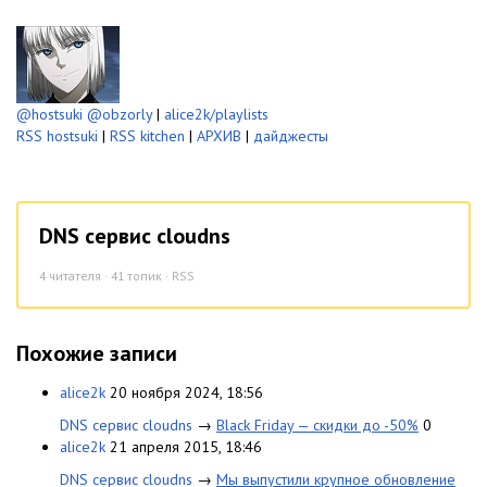
@hostsuki
@obzorly
|
alice2k/playlists
RSS hostsuki
|
RSS kitchen
|
АРХИВ
|
дайджесты
DNS сервис cloudns
4
читателя · 41 топик ·
RSS
Похожие записи
alice2k
20 ноября 2024, 18:56
DNS сервис cloudns
→
Black Friday — скидки до -50%
0
alice2k
21 апреля 2015, 18:46
DNS сервис cloudns
→
Мы выпустили крупное обновление