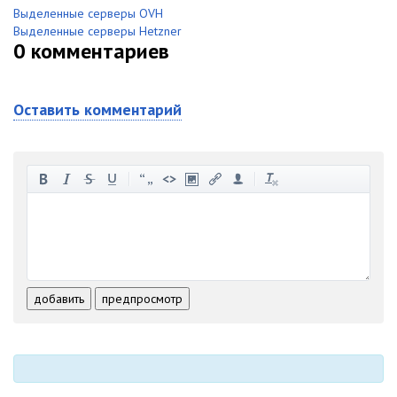
Выделенные серверы OVH
Выделенные серверы Hetzner
0
комментариев
Оставить комментарий
-
-
-
-
-
-
-
-
-
-
-
-
-
-
-
-
-
-
-
-
-
-
-
-
добавить
предпросмотр
-
-
-
-
-
-