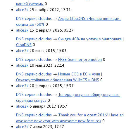
нашей системы
0
alice2k
25 ноября 2022, 17:31
DNS сервис cloudns
→
Акция ClouDNS «Черная пятница» -
скидка до -50%
0
alice2k
13 февраля 2025, 05:27
DNS сервис cloudns
→
Скидка 40% на услуги мониторинга |
ClouDNS
0
alice2k
28 июля 2015, 15:03
DNS сервис cloudns
→
FREE Summer promotion
0
alice2k
10 мая 2023, 22:14
DNS сервис cloudns
→
Новые СОЗ в ЕС и Азии |
Отказоустойчивые обновления WHMCS и DNS
0
alice2k
20 февраля 2025, 15:37
DNS сервис cloudns
→
Теперь доступны общедоступные
страницы статуса
0
alice2k
6 января 2017, 19:57
DNS сервис cloudns
→
Thank you for a great 2016! Have an
awesome new year with awesome new features
0
alice2k
7 июля 2023, 17:47