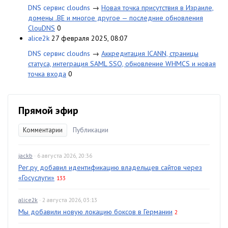
DNS сервис cloudns
→
Новая точка присутствия в Израиле,
домены .BE и многое другое — последние обновления
ClouDNS
0
alice2k
27 февраля 2025, 08:07
DNS сервис cloudns
→
Аккредитация ICANN, страницы
статуса, интеграция SAML SSO, обновление WHMCS и новая
точка входа
0
Прямой эфир
Комментарии
Публикации
jackb
· 6 августа 2026, 20:36
Рег.ру добавил идентификацию владельцев сайтов через
«Госуслуги»
133
alice2k
· 2 августа 2026, 03:13
Мы добавили новую локацию боксов в Германии
2