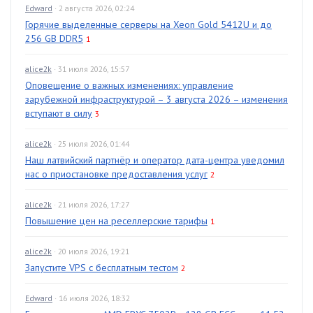
Edward
· 2 августа 2026, 02:24
Горячие выделенные серверы на Xeon Gold 5412U и до
256 GB DDR5
1
alice2k
· 31 июля 2026, 15:57
Оповещение о важных изменениях: управление
зарубежной инфраструктурой – 3 августа 2026 – изменения
вступают в силу
3
alice2k
· 25 июля 2026, 01:44
Наш латвийский партнёр и оператор дата-центра уведомил
нас о приостановке предоставления услуг
2
alice2k
· 21 июля 2026, 17:27
Повышение цен на реселлерские тарифы
1
alice2k
· 20 июля 2026, 19:21
Запустите VPS с бесплатным тестом
2
Edward
· 16 июля 2026, 18:32