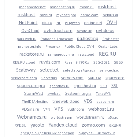
msk.host
megahoster.net
minehosting.ru
miran.ru
mskhost
mws.ru
myhosti.pro
name.com
nebius.ai
OVH
NetPoint
nic.ru
online.net
NL
nLighten
ovhcloud.com
ovhdc-us
OvhCloud
ovhdc-uk
pq.hosting
park-web.ru
Ponaehali.moscow
ProHoster
prohoster.info
Proxmox
Public Cloud OVH
Qrator Labs
REG.RU
rackstore.ru
ramageddon.ru
reg.cloud
ruvds.com
REG.RU cloud
Ryzen 9 7950x
SBG-2021
SBG3
selectel
Scaleway
selectel-дайджест
serv-tech.ru
servers.com
spacecore
servercore.com
Serverius
Solus.io
spacecore.pro
sprinthost.ru
SSL
sprintbox.ru
SSD
StormWall
SystemIntegra
sweb.ru
TakeWYN
VDS
timeweb.cloud
TheIDEAHosting
vdscom.ru
VPS
webhost1.ru
VDSina.ru
vultr.com
VPN
Webnames.ru
worldstream.nl
worldstream
x5x.ru
Yandex.cloud
yacolo
zomro.com
акция
XPE.SU
аренда выделенных серверов
виртуальный хостинг