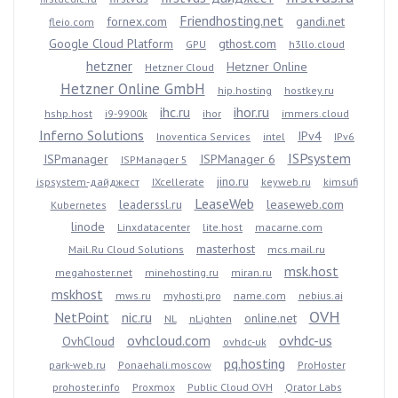
Friendhosting.net
fornex.com
gandi.net
fleio.com
Google Cloud Platform
gthost.com
GPU
h3llo.cloud
hetzner
Hetzner Online
Hetzner Cloud
Hetzner Online GmbH
hip.hosting
hostkey.ru
ihc.ru
ihor.ru
hshp.host
i9-9900k
ihor
immers.cloud
Inferno Solutions
IPv4
Inoventica Services
intel
IPv6
ISPsystem
ISPmanager
ISPManager 6
ISPManager 5
jino.ru
ispsystem-дайджест
IXcellerate
keyweb.ru
kimsufi
LeaseWeb
leaderssl.ru
leaseweb.com
Kubernetes
linode
Linxdatacenter
lite.host
macarne.com
masterhost
Mail.Ru Cloud Solutions
mcs.mail.ru
msk.host
megahoster.net
minehosting.ru
miran.ru
mskhost
mws.ru
myhosti.pro
name.com
nebius.ai
OVH
NetPoint
nic.ru
online.net
NL
nLighten
ovhcloud.com
ovhdc-us
OvhCloud
ovhdc-uk
pq.hosting
park-web.ru
Ponaehali.moscow
ProHoster
prohoster.info
Proxmox
Public Cloud OVH
Qrator Labs