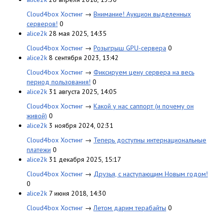
Cloud4box Хостинг
→
Внимание! Аукцион выделенных
серверов!
0
alice2k
28 мая 2025, 14:35
Cloud4box Хостинг
→
Розыгрыш GPU-сервера
0
alice2k
8 сентября 2023, 13:42
Cloud4box Хостинг
→
Фиксируем цену сервера на весь
период пользования!
0
alice2k
31 августа 2025, 14:05
Cloud4box Хостинг
→
Какой у нас саппорт (и почему он
живой)
0
alice2k
3 ноября 2024, 02:31
Cloud4box Хостинг
→
Теперь доступны интернациональные
платежи
0
alice2k
31 декабря 2025, 15:17
Cloud4box Хостинг
→
Друзья, с наступающим Новым годом!
0
alice2k
7 июня 2018, 14:30
Cloud4box Хостинг
→
Летом дарим терабайты
0