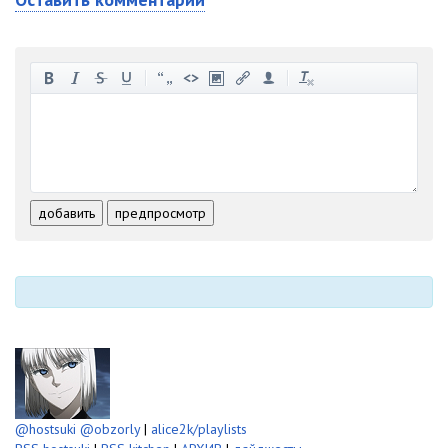
-
-
-
-
-
-
-
-
-
-
-
-
-
-
-
-
-
-
-
-
-
-
-
-
добавить
предпросмотр
-
-
-
-
-
-
@hostsuki
@obzorly
|
alice2k/playlists