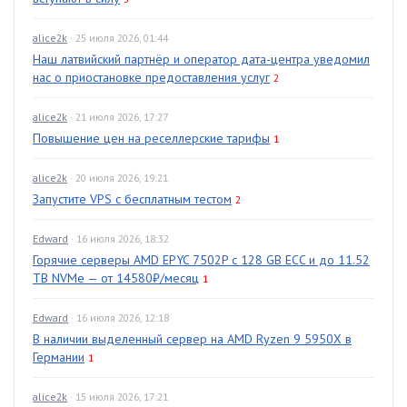
alice2k
· 25 июля 2026, 01:44
Наш латвийский партнёр и оператор дата-центра уведомил
нас о приостановке предоставления услуг
2
alice2k
· 21 июля 2026, 17:27
Повышение цен на реселлерские тарифы
1
alice2k
· 20 июля 2026, 19:21
Запустите VPS с бесплатным тестом
2
Edward
· 16 июля 2026, 18:32
Горячие серверы AMD EPYC 7502P с 128 GB ECC и до 11.52
TB NVMe — от 14580₽/месяц
1
Edward
· 16 июля 2026, 12:18
В наличии выделенный сервер на AMD Ryzen 9 5950X в
Германии
1
alice2k
· 15 июля 2026, 17:21