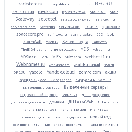
REG.RU
rackstore.ru
ramageddon.ru
reg.cloud
ruvds.com
REG.RU cloud
Ryzen 9 7950x
SBG-2021
SBG3
selectel
Scaleway
selectel-дайджест
serv-tech.ru
servers.com
spacecore
servercore.com
Serverius
Solus.io
spacecore.pro
sprinthost.ru
SSL
sprintbox.ru
SSD
StormWall
SystemIntegra
sweb.ru
TakeWYN
VDS
timeweb.cloud
TheIDEAHosting
vdscom.ru
VPS
webhost1.ru
VDSina.ru
vultr.com
VPN
Webnames.ru
worldstream.nl
worldstream
x5x.ru
Yandex.cloud
yacolo
zomro.com
акция
XPE.SU
аренда выделенных серверов
виртуальный хостинг
Выделенные серверы
выделенные сервера
выделенный сервер
день рождение
Германия
домены
ДЦ LeaseWeb
дешевые домены ru
ДЦ marosnet
изменение тарифов
изменение цен
итоги года
новый год
летние скидки
москва
Нидерланды
повышение цен
осенние скидки
партнерская программа
промокод
Скидка
Реферальная программа
серверы