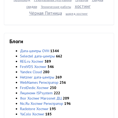
хостинг
скидки
Технические работы
Чёрная Пятница
шаред хостинг
Блоги
Дата-центры OVH
1344
Selectel дата-центры
662
REG.ru Хостинг
589
FirstVDS Хостинг
546
Yandex Cloud
280
Hetzner дата-центры
269
WebNames Регистратор
256
FirstDedic Хостинг
230
Лицензии ISPsystem
222
Ihor Хостинг Marosnet ДЦ
209
Nic.Ru Хостинг Регистратор
196
Rackstore Хостинг
195
YaColo Хостинг
185