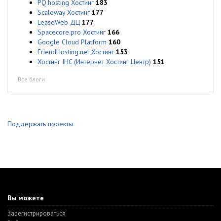
PQ.hosting Хостинг
183
Scaleway Хостинг
177
LeaseWeb ДЦ
177
Spacecore.pro Хостинг
166
Google Cloud Platform
160
FriendHosting.net Хостинг
153
Хостинг IHC (Интернет Хостинг Центр)
151
Все блоги
Поддержать проекты
Вы можете
Зарегистрироваться