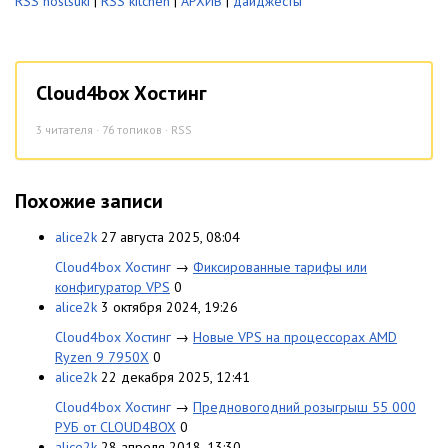
RSS hostsuki
|
RSS kitchen
|
АРХИВ
|
дайджесты
Cloud4box Хостинг
3
читателя · 76 топиков ·
RSS
Похожие записи
alice2k
27 августа 2025, 08:04
Cloud4box Хостинг
→
Фиксированные тарифы или
конфигуратор VPS
0
alice2k
3 октября 2024, 19:26
Cloud4box Хостинг
→
Новые VPS на процессорах AMD
Ryzen 9 7950X
0
alice2k
22 декабря 2025, 12:41
Cloud4box Хостинг
→
Предновогодний розыгрыш 55 000
РУБ от CLOUD4BOX
0
alice2k
28 апреля 2018, 13:30