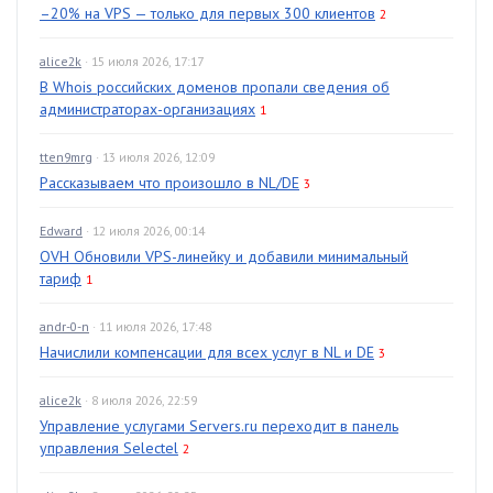
–20% на VPS — только для первых 300 клиентов
2
alice2k
· 15 июля 2026, 17:17
В Whois российских доменов пропали сведения об
администраторах-организациях
1
tten9mrg
· 13 июля 2026, 12:09
Рассказываем что произошло в NL/DE
3
Edward
· 12 июля 2026, 00:14
OVH Обновили VPS-линейку и добавили минимальный
тариф
1
andr-0-n
· 11 июля 2026, 17:48
Начислили компенсации для всех услуг в NL и DE
3
alice2k
· 8 июля 2026, 22:59
Управление услугами Servers.ru переходит в панель
управления Selectel
2