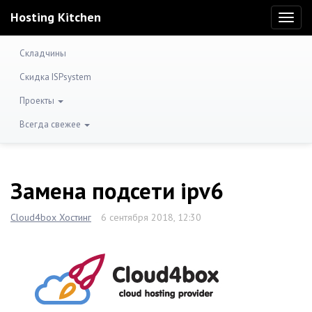
Hosting Kitchen
Toggl
naviga
Складчины
Скидка ISPsystem
Проекты
Всегда свежее
Замена подсети ipv6
Cloud4box Хостинг
6 сентября 2018, 12:30