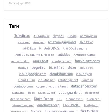
Весь эфир
·
RSS
Теги
1dedic.ru
4vps.su
1С-Битрикс
9950X
adminvps.ru
amazon-дайджест
aeza.net
Amazon
AMD EPYC
Anti DDoS
AMD Ryzen 9
Anti DDoS защита
antiddos
Anti DDoS защита в Москве
AntiDDoS Game
backblaze.com
asuka.host
astracloud.ru
aurologic.com
beget.ru
bitrix24.ru
clo.ru
backup
cloud vps
cloud.google.com
cloud4box.com
cloud4y.ru
CloudLITE.ru
cloudns.net
colobridge.net
Contabo
datacenter.com
contabo.com
coopertino.ru
cPanel
ddos-guard.net
DataLine
ddos
DDoS-Guard
dedicated
DigitalOcean
dediserve.com
DNS
elenahost.ru
eServer.ru
eurohoster.org
FASTPANEL
eternalhost.net
firstbyte.ru
firstvds.ru
firstvds-дайджест
firstvds
firstdedic.ru