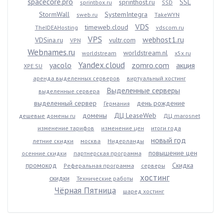
spacecore.pro
sprinthost.ru
SSL
sprintbox.ru
SSD
StormWall
SystemIntegra
sweb.ru
TakeWYN
VDS
timeweb.cloud
TheIDEAHosting
vdscom.ru
VPS
webhost1.ru
VDSina.ru
vultr.com
VPN
Webnames.ru
worldstream.nl
worldstream
x5x.ru
Yandex.cloud
yacolo
zomro.com
акция
XPE.SU
аренда выделенных серверов
виртуальный хостинг
Выделенные серверы
выделенные сервера
выделенный сервер
день рождение
Германия
домены
ДЦ LeaseWeb
дешевые домены ru
ДЦ marosnet
изменение тарифов
изменение цен
итоги года
новый год
летние скидки
москва
Нидерланды
повышение цен
осенние скидки
партнерская программа
промокод
Скидка
Реферальная программа
серверы
хостинг
скидки
Технические работы
Чёрная Пятница
шаред хостинг