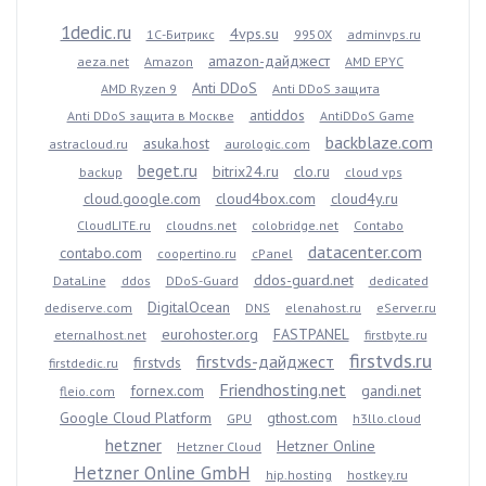
1dedic.ru
4vps.su
1С-Битрикс
9950X
adminvps.ru
amazon-дайджест
aeza.net
Amazon
AMD EPYC
Anti DDoS
AMD Ryzen 9
Anti DDoS защита
antiddos
Anti DDoS защита в Москве
AntiDDoS Game
backblaze.com
asuka.host
astracloud.ru
aurologic.com
beget.ru
bitrix24.ru
clo.ru
backup
cloud vps
cloud.google.com
cloud4box.com
cloud4y.ru
CloudLITE.ru
cloudns.net
colobridge.net
Contabo
datacenter.com
contabo.com
coopertino.ru
cPanel
ddos-guard.net
DataLine
ddos
DDoS-Guard
dedicated
DigitalOcean
dediserve.com
DNS
elenahost.ru
eServer.ru
eurohoster.org
FASTPANEL
eternalhost.net
firstbyte.ru
firstvds.ru
firstvds-дайджест
firstvds
firstdedic.ru
Friendhosting.net
fornex.com
gandi.net
fleio.com
Google Cloud Platform
gthost.com
GPU
h3llo.cloud
hetzner
Hetzner Online
Hetzner Cloud
Hetzner Online GmbH
hip.hosting
hostkey.ru