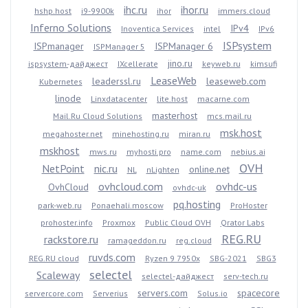
ihc.ru
ihor.ru
hshp.host
i9-9900k
ihor
immers.cloud
Inferno Solutions
IPv4
Inoventica Services
intel
IPv6
ISPsystem
ISPmanager
ISPManager 6
ISPManager 5
jino.ru
ispsystem-дайджест
IXcellerate
keyweb.ru
kimsufi
LeaseWeb
leaderssl.ru
leaseweb.com
Kubernetes
linode
Linxdatacenter
lite.host
macarne.com
masterhost
Mail.Ru Cloud Solutions
mcs.mail.ru
msk.host
megahoster.net
minehosting.ru
miran.ru
mskhost
mws.ru
myhosti.pro
name.com
nebius.ai
OVH
NetPoint
nic.ru
online.net
NL
nLighten
ovhcloud.com
ovhdc-us
OvhCloud
ovhdc-uk
pq.hosting
park-web.ru
Ponaehali.moscow
ProHoster
prohoster.info
Proxmox
Public Cloud OVH
Qrator Labs
REG.RU
rackstore.ru
ramageddon.ru
reg.cloud
ruvds.com
REG.RU cloud
Ryzen 9 7950x
SBG-2021
SBG3
selectel
Scaleway
selectel-дайджест
serv-tech.ru
servers.com
spacecore
servercore.com
Serverius
Solus.io