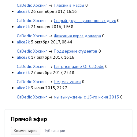
CaDedic Хостинг
→
Пластик в массы
0
alice2k
26 сентября 2017, 16:16
CaDedic Хостинг
→
Старый друг - лучше новых двух
0
alice2k
21 января 2016, 19:38
CaDedic Хостинг
→
Фиксация курса доллара
0
alice2k
5 октября 2017, 08:44
CaDedic Хостинг
→
Поддержим студентов
0
alice2k
17 октября 2017, 16:16
CaDedic Хостинг
→
fair price game От CaDedic
0
alice2k
27 октября 2017, 22:18
CaDedic Хостинг
→
Неделя ужаса
0
alice2k
3 июня 2015, 22:27
CaDedic Хостинг
→
мы вынуждены с 15-го июня 2015
0
Прямой эфир
Комментарии
Публикации