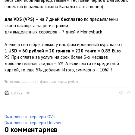
Весь сентябрь мы представляем тестовый период для любых
проектов (в рамках закона Канады естественно)
для VDS (VPS) – на 7 дней бесплатно
по предъявлении
скана паспорта на регистрации
для выделенных серверов – 7 дней и Moneyback
А еще в сентябре только у нас фиксированный курс валют:
1 USD = 60 рублей = 20 гривен = 220 тенге = 0.85 Euro
P.S. При оплате за услуги на срок более 3-х месяцев
дополнительная скидка – 5%. А если платите кредитной
картой, то еще 5% добавим. Итого, суммарно – 10%!!!
осень
,
cadedic.ru
,
фиксация курса рубля
alice2k
0
Выделенные серверы OVH
Выделенные серверы Hetzner
0
комментариев