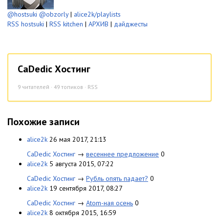
@hostsuki
@obzorly
|
alice2k/playlists
RSS hostsuki
|
RSS kitchen
|
АРХИВ
|
дайджесты
CaDedic Хостинг
9
читателей · 49 топиков ·
RSS
Похожие записи
alice2k
26 мая 2017, 21:13
CaDedic Хостинг
→
весеннее предложение
0
alice2k
5 августа 2015, 07:22
CaDedic Хостинг
→
Рубль опять падает?
0
alice2k
19 сентября 2017, 08:27
CaDedic Хостинг
→
Atom-ная осень
0
alice2k
8 октября 2015, 16:59