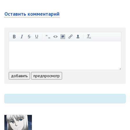
Оставить комментарий
-
-
-
-
-
-
-
-
-
-
-
-
-
-
-
-
-
-
-
-
-
-
-
-
добавить
предпросмотр
-
-
-
-
-
-