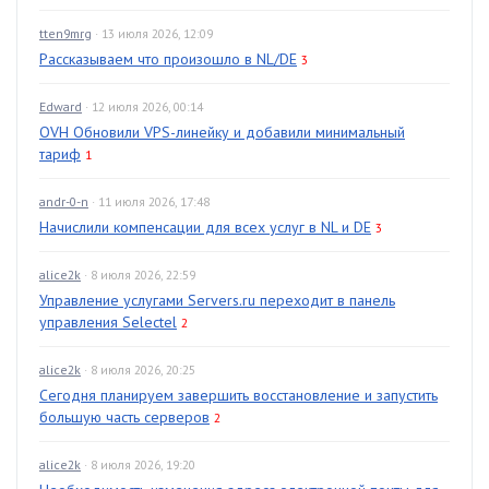
tten9mrg
· 13 июля 2026, 12:09
Рассказываем что произошло в NL/DE
3
Edward
· 12 июля 2026, 00:14
OVH Обновили VPS-линейку и добавили минимальный
тариф
1
andr-0-n
· 11 июля 2026, 17:48
Начислили компенсации для всех услуг в NL и DE
3
alice2k
· 8 июля 2026, 22:59
Управление услугами Servers.ru переходит в панель
управления Selectel
2
alice2k
· 8 июля 2026, 20:25
Сегодня планируем завершить восстановление и запустить
большую часть серверов
2
alice2k
· 8 июля 2026, 19:20