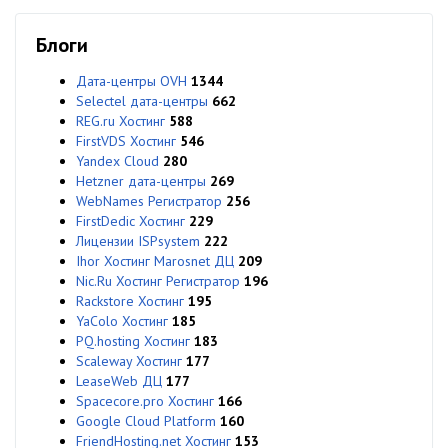
Блоги
Дата-центры OVH
1344
Selectel дата-центры
662
REG.ru Хостинг
588
FirstVDS Хостинг
546
Yandex Cloud
280
Hetzner дата-центры
269
WebNames Регистратор
256
FirstDedic Хостинг
229
Лицензии ISPsystem
222
Ihor Хостинг Marosnet ДЦ
209
Nic.Ru Хостинг Регистратор
196
Rackstore Хостинг
195
YaColo Хостинг
185
PQ.hosting Хостинг
183
Scaleway Хостинг
177
LeaseWeb ДЦ
177
Spacecore.pro Хостинг
166
Google Cloud Platform
160
FriendHosting.net Хостинг
153