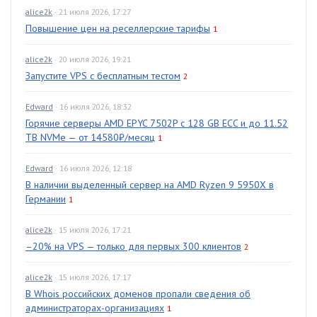
alice2k
· 21 июля 2026, 17:27
Повышение цен на реселлерские тарифы
1
alice2k
· 20 июля 2026, 19:21
Запустите VPS с бесплатным тестом
2
Edward
· 16 июля 2026, 18:32
Горячие серверы AMD EPYC 7502P с 128 GB ECC и до 11.52
TB NVMe — от 14580₽/месяц
1
Edward
· 16 июля 2026, 12:18
В наличии выделенный сервер на AMD Ryzen 9 5950X в
Германии
1
alice2k
· 15 июля 2026, 17:21
–20% на VPS — только для первых 300 клиентов
2
alice2k
· 15 июля 2026, 17:17
В Whois российских доменов пропали сведения об
администраторах-организациях
1