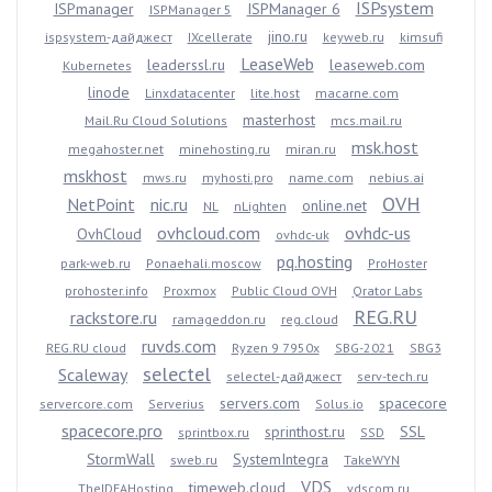
ISPsystem
ISPmanager
ISPManager 6
ISPManager 5
jino.ru
ispsystem-дайджест
IXcellerate
keyweb.ru
kimsufi
LeaseWeb
leaderssl.ru
leaseweb.com
Kubernetes
linode
Linxdatacenter
lite.host
macarne.com
masterhost
Mail.Ru Cloud Solutions
mcs.mail.ru
msk.host
megahoster.net
minehosting.ru
miran.ru
mskhost
mws.ru
myhosti.pro
name.com
nebius.ai
OVH
NetPoint
nic.ru
online.net
NL
nLighten
ovhcloud.com
ovhdc-us
OvhCloud
ovhdc-uk
pq.hosting
park-web.ru
Ponaehali.moscow
ProHoster
prohoster.info
Proxmox
Public Cloud OVH
Qrator Labs
REG.RU
rackstore.ru
ramageddon.ru
reg.cloud
ruvds.com
REG.RU cloud
Ryzen 9 7950x
SBG-2021
SBG3
selectel
Scaleway
selectel-дайджест
serv-tech.ru
servers.com
spacecore
servercore.com
Serverius
Solus.io
spacecore.pro
sprinthost.ru
SSL
sprintbox.ru
SSD
StormWall
SystemIntegra
sweb.ru
TakeWYN
VDS
timeweb.cloud
TheIDEAHosting
vdscom.ru