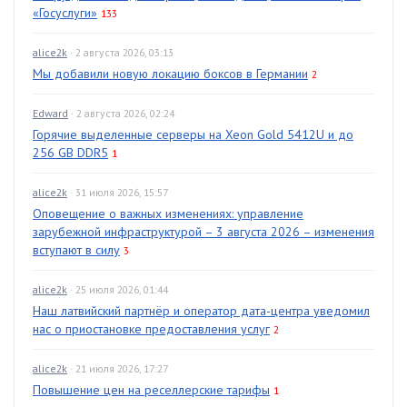
«Госуслуги»
133
alice2k
· 2 августа 2026, 03:13
Мы добавили новую локацию боксов в Германии
2
Edward
· 2 августа 2026, 02:24
Горячие выделенные серверы на Xeon Gold 5412U и до
256 GB DDR5
1
alice2k
· 31 июля 2026, 15:57
Оповещение о важных изменениях: управление
зарубежной инфраструктурой – 3 августа 2026 – изменения
вступают в силу
3
alice2k
· 25 июля 2026, 01:44
Наш латвийский партнёр и оператор дата-центра уведомил
нас о приостановке предоставления услуг
2
alice2k
· 21 июля 2026, 17:27
Повышение цен на реселлерские тарифы
1