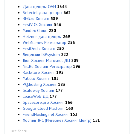
Дата-центры OVH
1344
Selectel дата-центры
662
REG.ru Хостинг
589
FirstVDS Хостинг
546
Yandex Cloud
280
Hetzner дата-центры
269
WebNames Регистратор
256
FirstDedic Хостинг
230
Лицензии ISPsystem
222
Ihor Хостинг Marosnet ДЦ
209
Nic.Ru Хостинг Регистратор
196
Rackstore Хостинг
195
YaColo Хостинг
185
PQ.hosting Хостинг
183
Scaleway Хостинг
177
LeaseWeb ДЦ
177
Spacecore.pro Хостинг
166
Google Cloud Platform
160
FriendHosting.net Хостинг
153
Хостинг IHC (Интернет Хостинг Центр)
151
Все блоги