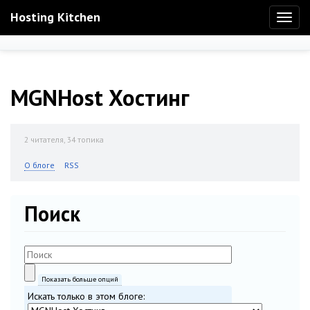
Hosting Kitchen
Toggl
naviga
MGNHost Хостинг
2
читателя, 34 топика
О блоге
RSS
Поиск
Показать больше опций
Искать только в этом блоге: