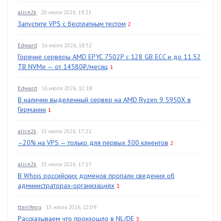
alice2k
· 20 июля 2026, 19:21
Запустите VPS с бесплатным тестом
2
Edward
· 16 июля 2026, 18:32
Горячие серверы AMD EPYC 7502P с 128 GB ECC и до 11.52
TB NVMe — от 14580₽/месяц
1
Edward
· 16 июля 2026, 12:18
В наличии выделенный сервер на AMD Ryzen 9 5950X в
Германии
1
alice2k
· 15 июля 2026, 17:21
–20% на VPS — только для первых 300 клиентов
2
alice2k
· 15 июля 2026, 17:17
В Whois российских доменов пропали сведения об
администраторах-организациях
1
tten9mrg
· 13 июля 2026, 12:09
Рассказываем что произошло в NL/DE
3