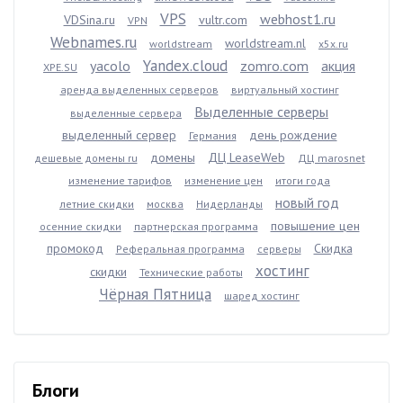
VPS
webhost1.ru
VDSina.ru
vultr.com
VPN
Webnames.ru
worldstream.nl
worldstream
x5x.ru
Yandex.cloud
yacolo
zomro.com
акция
XPE.SU
аренда выделенных серверов
виртуальный хостинг
Выделенные серверы
выделенные сервера
выделенный сервер
день рождение
Германия
домены
ДЦ LeaseWeb
дешевые домены ru
ДЦ marosnet
изменение тарифов
изменение цен
итоги года
новый год
летние скидки
москва
Нидерланды
повышение цен
осенние скидки
партнерская программа
промокод
Скидка
Реферальная программа
серверы
хостинг
скидки
Технические работы
Чёрная Пятница
шаред хостинг
Блоги