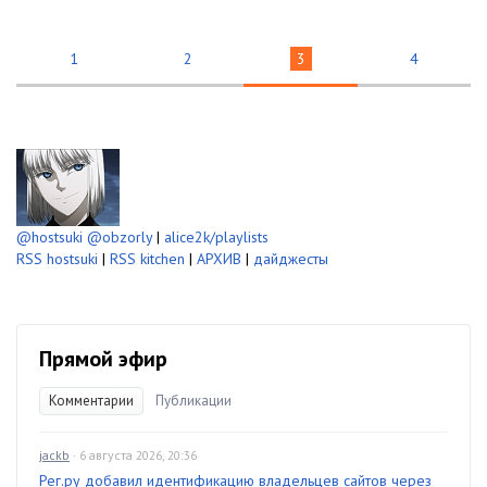
1
2
3
4
@hostsuki
@obzorly
|
alice2k/playlists
RSS hostsuki
|
RSS kitchen
|
АРХИВ
|
дайджесты
Прямой эфир
Комментарии
Публикации
jackb
· 6 августа 2026, 20:36
Рег.ру добавил идентификацию владельцев сайтов через