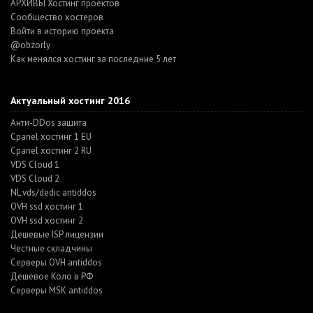
АРХИВЫ Хостинг проектов
Cообщество хостеров
Войти в историю проекта
@obzorly
Как менялся хостинг за последние 5 лет
Актуальный хостинг 2016
Анти-DDos защита
Cpanel хостинг 1 EU
Cpanel хостинг 2 RU
VDS Cloud 1
VDS Cloud 2
NL vds/dedic antiddos
OVH ssd хостинг 1
OVH ssd хостинг 2
Дешевые ISP лицензии
Честные складчины
Серверы OVH antiddos
Дешевое Коло в РФ
Серверы MSK antiddos