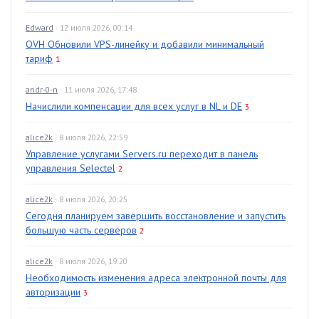
Edward
· 12 июля 2026, 00:14
OVH Обновили VPS-линейку и добавили минимальный
тариф
1
andr-0-n
· 11 июля 2026, 17:48
Начислили компенсации для всех услуг в NL и DE
3
alice2k
· 8 июля 2026, 22:59
Управление услугами Servers.ru переходит в панель
управления Selectel
2
alice2k
· 8 июля 2026, 20:25
Сегодня планируем завершить восстановление и запустить
большую часть серверов
2
alice2k
· 8 июля 2026, 19:20
Необходимость изменения адреса электронной почты для
авторизации
3