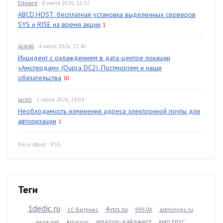
Edward
· 8 июля 2026, 16:32
ABCD.HOST: бесплатная установка выделенных серверов
SYS и RISE на время акции
1
Alik46
· 4 июля 2026, 22:40
Инцидент с охлаждением в дата-центре локации
«Амстердам» (Qupra DC2). Постмортем и наши
обязательства
10
jackb
· 1 июля 2026, 19:04
Необходимость изменения адреса электронной почты для
авторизации
1
Весь эфир
·
RSS
Теги
1dedic.ru
4vps.su
1С-Битрикс
9950X
adminvps.ru
amazon-дайджест
aeza.net
Amazon
AMD EPYC