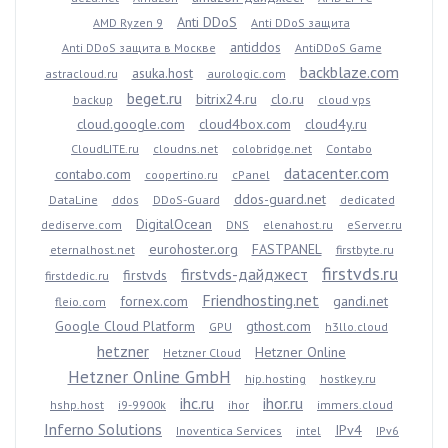
Anti DDoS
AMD Ryzen 9
Anti DDoS защита
antiddos
Anti DDoS защита в Москве
AntiDDoS Game
backblaze.com
asuka.host
astracloud.ru
aurologic.com
beget.ru
bitrix24.ru
clo.ru
backup
cloud vps
cloud.google.com
cloud4box.com
cloud4y.ru
CloudLITE.ru
cloudns.net
colobridge.net
Contabo
datacenter.com
contabo.com
coopertino.ru
cPanel
ddos-guard.net
DataLine
ddos
DDoS-Guard
dedicated
DigitalOcean
dediserve.com
DNS
elenahost.ru
eServer.ru
eurohoster.org
FASTPANEL
eternalhost.net
firstbyte.ru
firstvds.ru
firstvds-дайджест
firstvds
firstdedic.ru
Friendhosting.net
fornex.com
gandi.net
fleio.com
Google Cloud Platform
gthost.com
GPU
h3llo.cloud
hetzner
Hetzner Online
Hetzner Cloud
Hetzner Online GmbH
hip.hosting
hostkey.ru
ihc.ru
ihor.ru
hshp.host
i9-9900k
ihor
immers.cloud
Inferno Solutions
IPv4
Inoventica Services
intel
IPv6