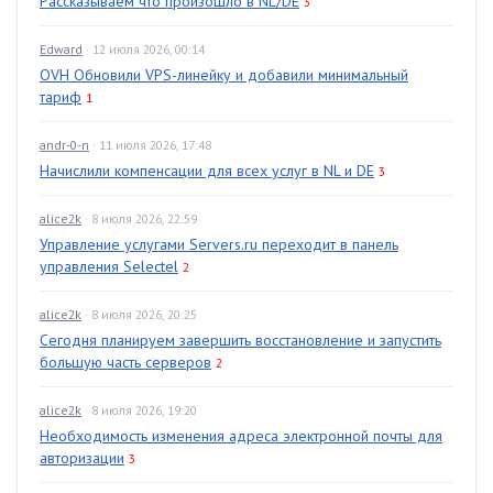
Рассказываем что произошло в NL/DE
3
Edward
· 12 июля 2026, 00:14
OVH Обновили VPS-линейку и добавили минимальный
тариф
1
andr-0-n
· 11 июля 2026, 17:48
Начислили компенсации для всех услуг в NL и DE
3
alice2k
· 8 июля 2026, 22:59
Управление услугами Servers.ru переходит в панель
управления Selectel
2
alice2k
· 8 июля 2026, 20:25
Сегодня планируем завершить восстановление и запустить
большую часть серверов
2
alice2k
· 8 июля 2026, 19:20
Необходимость изменения адреса электронной почты для
авторизации
3