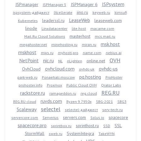
ISPsystem
ISPmanager
ISPManager 6
ISPManager 5
jino.ru
ispsystem-дайджест
IXcellerate
keyweb.ru
kimsufi
LeaseWeb
leaderssl.ru
leaseweb.com
Kubernetes
linode
Linxdatacenter
lite.host
macarne.com
masterhost
Mail.Ru Cloud Solutions
mcs.mail.ru
msk.host
megahoster.net
minehosting.ru
miran.ru
mskhost
mws.ru
myhosti.pro
name.com
nebius.ai
OVH
NetPoint
nic.ru
online.net
NL
nLighten
ovhcloud.com
ovhdc-us
OvhCloud
ovhdc-uk
pq.hosting
park-web.ru
Ponaehali.moscow
ProHoster
prohoster.info
Proxmox
Public Cloud OVH
Qrator Labs
REG.RU
rackstore.ru
ramageddon.ru
reg.cloud
ruvds.com
REG.RU cloud
Ryzen 9 7950x
SBG-2021
SBG3
selectel
Scaleway
selectel-дайджест
serv-tech.ru
servers.com
spacecore
servercore.com
Serverius
Solus.io
spacecore.pro
sprinthost.ru
SSL
sprintbox.ru
SSD
StormWall
SystemIntegra
sweb.ru
TakeWYN