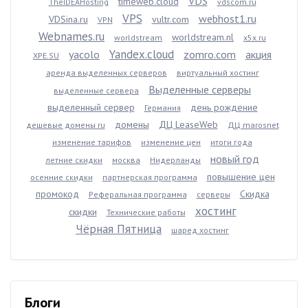
VDS
timeweb.cloud
TheIDEAHosting
vdscom.ru
VPS
webhost1.ru
VDSina.ru
vultr.com
VPN
Webnames.ru
worldstream.nl
worldstream
x5x.ru
Yandex.cloud
yacolo
zomro.com
акция
XPE.SU
аренда выделенных серверов
виртуальный хостинг
Выделенные серверы
выделенные сервера
выделенный сервер
день рождение
Германия
домены
ДЦ LeaseWeb
дешевые домены ru
ДЦ marosnet
изменение тарифов
изменение цен
итоги года
новый год
летние скидки
москва
Нидерланды
повышение цен
осенние скидки
партнерская программа
промокод
Скидка
Реферальная программа
серверы
хостинг
скидки
Технические работы
Чёрная Пятница
шаред хостинг
Блоги