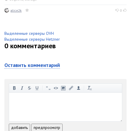
alice2k
0
Выделенные серверы OVH
Выделенные серверы Hetzner
0
комментариев
Оставить комментарий
-
-
-
-
-
-
-
-
-
-
-
-
-
-
-
-
-
-
-
-
-
-
-
-
добавить
предпросмотр
-
-