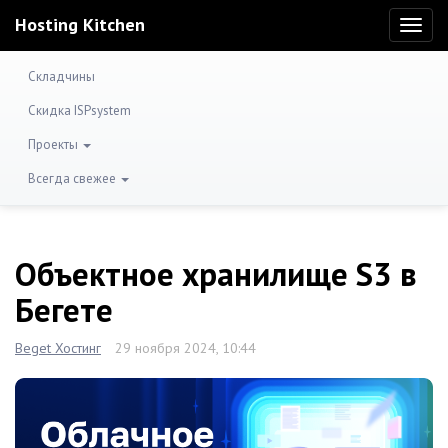
Hosting Kitchen
Toggl
naviga
Складчины
Скидка ISPsystem
Проекты
Всегда свежее
Объектное хранилище S3 в
Бегете
Beget Хостинг
29 ноября 2024, 10:44