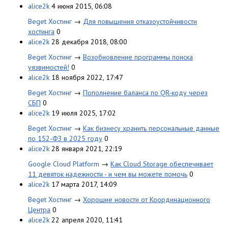
alice2k
4 июня 2015, 06:08
Beget Хостинг
→
Для повышения отказоустойчивости
хостинга
0
alice2k
28 декабря 2018, 08:00
Beget Хостинг
→
Возобновление программы поиска
уязвимостей!
0
alice2k
18 ноября 2022, 17:47
Beget Хостинг
→
Пополнение баланса по QR-коду через
СБП
0
alice2k
19 июля 2025, 17:02
Beget Хостинг
→
Как бизнесу хранить персональные данные
по 152-ФЗ в 2025 году
0
alice2k
28 января 2021, 22:19
Google Cloud Platform
→
Как Cloud Storage обеспечивает
11 девяток надежности - и чем вы можете помочь
0
alice2k
17 марта 2017, 14:09
Beget Хостинг
→
Хорошие новости от Координационного
Центра
0
alice2k
22 апреля 2020, 11:41