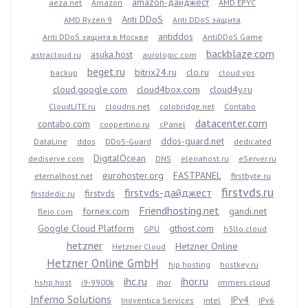
amazon-дайджест
aeza.net
Amazon
AMD EPYC
Anti DDoS
AMD Ryzen 9
Anti DDoS защита
antiddos
Anti DDoS защита в Москве
AntiDDoS Game
backblaze.com
asuka.host
astracloud.ru
aurologic.com
beget.ru
bitrix24.ru
clo.ru
backup
cloud vps
cloud.google.com
cloud4box.com
cloud4y.ru
CloudLITE.ru
cloudns.net
colobridge.net
Contabo
datacenter.com
contabo.com
coopertino.ru
cPanel
ddos-guard.net
DataLine
ddos
DDoS-Guard
dedicated
DigitalOcean
dediserve.com
DNS
elenahost.ru
eServer.ru
eurohoster.org
FASTPANEL
eternalhost.net
firstbyte.ru
firstvds.ru
firstvds-дайджест
firstvds
firstdedic.ru
Friendhosting.net
fornex.com
gandi.net
fleio.com
Google Cloud Platform
gthost.com
GPU
h3llo.cloud
hetzner
Hetzner Online
Hetzner Cloud
Hetzner Online GmbH
hip.hosting
hostkey.ru
ihc.ru
ihor.ru
hshp.host
i9-9900k
ihor
immers.cloud
Inferno Solutions
IPv4
Inoventica Services
intel
IPv6