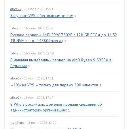
alice2k
· 20 июля 2026, 19:21
Запустите VPS с бесплатным тестом
2
Edward
· 16 июля 2026, 18:32
Горячие серверы AMD EPYC 7502P с 128 GB ECC и до 11.52
TB NVMe — от 14580₽/месяц
1
Edward
· 16 июля 2026, 12:18
В наличии выделенный сервер на AMD Ryzen 9 5950X в
Германии
1
alice2k
· 15 июля 2026, 17:21
–20% на VPS — только для первых 300 клиентов
2
alice2k
· 15 июля 2026, 17:17
В Whois российских доменов пропали сведения об
администраторах-организациях
1
tten9mrg
· 13 июля 2026, 12:09