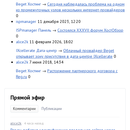
Beget Хостинг
→
Сегодня наблюдалась проблема на одном
из промежуточных узлов нескольких интернет-провайдеров
0
ispmanager
11 декабря 2023, 12:20
ISPmanager Панель
→
Состоялся XXXVII форум ХостОбзор
0
alice2k
11 февраля 2026, 18:02
IXcellerate Дата-центр
→
Облачный провайдер Beget
открывает зону присутствия в дата-центре IXcellerate
0
alice2k
7 июня 2018, 14:34
Beget Хостинг
→
Расторжение партнерского договора с
Reg.ru
0
Прямой эфир
Комментарии
Публикации
alice2k
· 4 часа назад
Рег.ру добавил идентификацию владельцев сайтов через