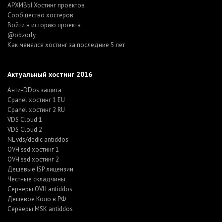
АРХИВЫ Хостинг проектов
Cообщество хостеров
Войти в историю проекта
@obzorly
Как менялся хостинг за последние 5 лет
Актуальный хостинг 2016
Анти-DDos защита
Cpanel хостинг 1 EU
Cpanel хостинг 2 RU
VDS Cloud 1
VDS Cloud 2
NL vds/dedic antiddos
OVH ssd хостинг 1
OVH ssd хостинг 2
Дешевые ISP лицензии
Честные складчины
Серверы OVH antiddos
Дешевое Коло в РФ
Серверы MSK antiddos