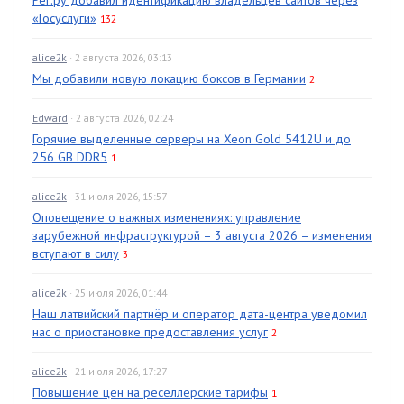
«Госуслуги»
132
alice2k
· 2 августа 2026, 03:13
Мы добавили новую локацию боксов в Германии
2
Edward
· 2 августа 2026, 02:24
Горячие выделенные серверы на Xeon Gold 5412U и до
256 GB DDR5
1
alice2k
· 31 июля 2026, 15:57
Оповещение о важных изменениях: управление
зарубежной инфраструктурой – 3 августа 2026 – изменения
вступают в силу
3
alice2k
· 25 июля 2026, 01:44
Наш латвийский партнёр и оператор дата-центра уведомил
нас о приостановке предоставления услуг
2
alice2k
· 21 июля 2026, 17:27
Повышение цен на реселлерские тарифы
1