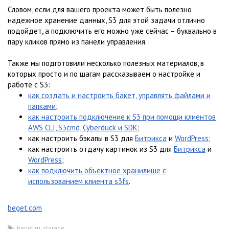
Словом, если для вашего проекта может быть полезно
надежное хранение данных, S3 для этой задачи отлично
подойдет, а подключить его можно уже сейчас – буквально в
пару кликов прямо из панели управления.
Также мы подготовили несколько полезных материалов, в
которых просто и по шагам рассказываем о настройке и
работе с S3:
как создать и настроить бакет, управлять файлами и
папками
;
как настроить подключение к S3 при помощи клиентов
AWS CLI, S3cmd, Cyberduck и SDK
;
как настроить бэкапы в S3 для
Битрикса
и
WordPress
;
как настроить отдачу картинок из S3 для
Битрикса
и
WordPress
;
как подключить объектное хранилище с
использованием клиента s3fs
.
beget.com
beget.ru
,
storage