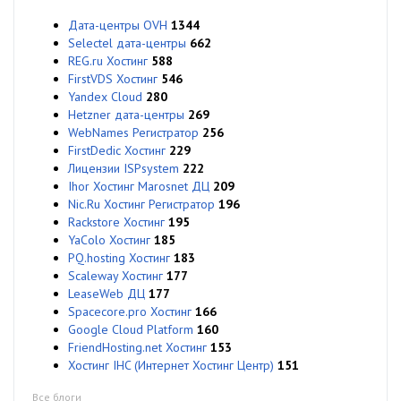
Дата-центры OVH
1344
Selectel дата-центры
662
REG.ru Хостинг
588
FirstVDS Хостинг
546
Yandex Cloud
280
Hetzner дата-центры
269
WebNames Регистратор
256
FirstDedic Хостинг
229
Лицензии ISPsystem
222
Ihor Хостинг Marosnet ДЦ
209
Nic.Ru Хостинг Регистратор
196
Rackstore Хостинг
195
YaColo Хостинг
185
PQ.hosting Хостинг
183
Scaleway Хостинг
177
LeaseWeb ДЦ
177
Spacecore.pro Хостинг
166
Google Cloud Platform
160
FriendHosting.net Хостинг
153
Хостинг IHC (Интернет Хостинг Центр)
151
Все блоги