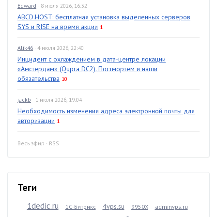
Edward
· 8 июля 2026, 16:32
ABCD.HOST: бесплатная установка выделенных серверов
SYS и RISE на время акции
1
Alik46
· 4 июля 2026, 22:40
Инцидент с охлаждением в дата-центре локации
«Амстердам» (Qupra DC2). Постмортем и наши
обязательства
10
jackb
· 1 июля 2026, 19:04
Необходимость изменения адреса электронной почты для
авторизации
1
Весь эфир
·
RSS
Теги
1dedic.ru
4vps.su
1С-Битрикс
9950X
adminvps.ru