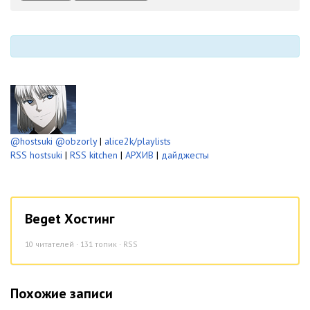
-
-
-
-
@hostsuki
@obzorly
|
alice2k/playlists
RSS hostsuki
|
RSS kitchen
|
АРХИВ
|
дайджесты
Beget Хостинг
10
читателей · 131 топик ·
RSS
Похожие записи