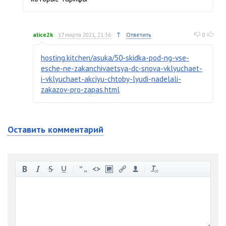
↑
alice2k
17 марта 2021, 21:36
Ответить
0
hosting.kitchen/asuka/50-skidka-pod-ng-vse-
esche-ne-zakanchivaetsya-dc-snova-vklyuchaet-
i-vklyuchaet-akciyu-chtoby-lyudi-nadelali-
zakazov-pro-zapas.html
Оставить комментарий
-
-
-
-
-
-
-
-
-
-
-
-
-
-
-
-
-
-
-
-