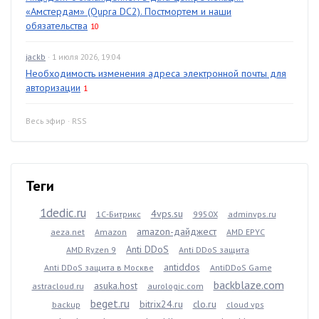
«Амстердам» (Qupra DC2). Постмортем и наши
обязательства
10
jackb
· 1 июля 2026, 19:04
Необходимость изменения адреса электронной почты для
авторизации
1
Весь эфир
·
RSS
Теги
1dedic.ru
4vps.su
1С-Битрикс
9950X
adminvps.ru
amazon-дайджест
aeza.net
Amazon
AMD EPYC
Anti DDoS
AMD Ryzen 9
Anti DDoS защита
antiddos
Anti DDoS защита в Москве
AntiDDoS Game
backblaze.com
asuka.host
astracloud.ru
aurologic.com
beget.ru
bitrix24.ru
clo.ru
backup
cloud vps