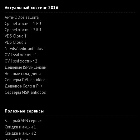
Актуальный хостинг 2016
Анти-DDos защита
Cpanel хостинг 1 EU
Cpanel хостинг 2 RU
VDS Cloud 1
VDS Cloud 2
NL vds/dedic antiddos
OVH ssd хостинг 1
OVH ssd хостинг 2
Дешевые ISP лицензии
Честные складчины
Серверы OVH antiddos
Дешевое Коло в РФ
Серверы MSK antiddos
Полезные сервисы
Быстрый VPN сервис
Скидки и акции 1
Скидки и акции 2
lowcost блог