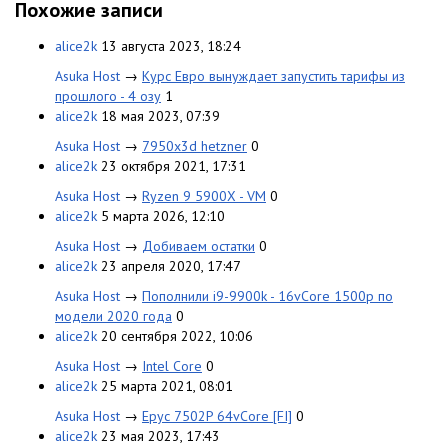
Похожие записи
alice2k
13 августа 2023, 18:24
Asuka Host
→
Курс Евро вынуждает запустить тарифы из
прошлого - 4 озу
1
alice2k
18 мая 2023, 07:39
Asuka Host
→
7950x3d hetzner
0
alice2k
23 октября 2021, 17:31
Asuka Host
→
Ryzen 9 5900X - VM
0
alice2k
5 марта 2026, 12:10
Asuka Host
→
Добиваем остатки
0
alice2k
23 апреля 2020, 17:47
Asuka Host
→
Пополнили i9-9900k - 16vCore 1500р по
модели 2020 года
0
alice2k
20 сентября 2022, 10:06
Asuka Host
→
Intel Core
0
alice2k
25 марта 2021, 08:01
Asuka Host
→
Epyc 7502P 64vCore [FI]
0
alice2k
23 мая 2023, 17:43