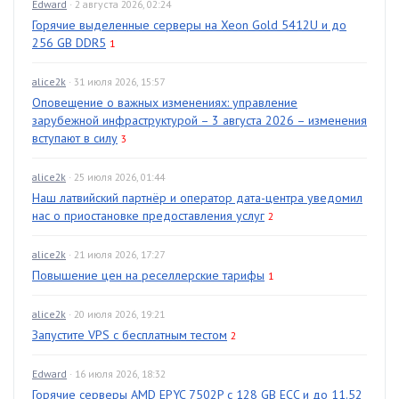
Edward
· 2 августа 2026, 02:24
Горячие выделенные серверы на Xeon Gold 5412U и до
256 GB DDR5
1
alice2k
· 31 июля 2026, 15:57
Оповещение о важных изменениях: управление
зарубежной инфраструктурой – 3 августа 2026 – изменения
вступают в силу
3
alice2k
· 25 июля 2026, 01:44
Наш латвийский партнёр и оператор дата-центра уведомил
нас о приостановке предоставления услуг
2
alice2k
· 21 июля 2026, 17:27
Повышение цен на реселлерские тарифы
1
alice2k
· 20 июля 2026, 19:21
Запустите VPS с бесплатным тестом
2
Edward
· 16 июля 2026, 18:32
Горячие серверы AMD EPYC 7502P с 128 GB ECC и до 11.52