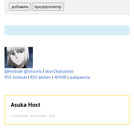
-
-
-
-
добавить
предпросмотр
-
-
-
-
-
-
@hostsuki
@obzorly
|
alice2k/playlists
RSS hostsuki
|
RSS kitchen
|
АРХИВ
|
дайджесты
Asuka Host
2
читателя · 64 топика ·
RSS