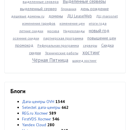
Выделенные серверы
выделенные сервера
выделенный сервер
день рождение
Германия
домены
ДЦ LeaseWeb
дешевые домены ru
ДЦ marosnet
изменение тарифов
изменение цен
итоги года
новый год
летние скидки
москва
Нидерланды
повышение цен
осенние скидки
партнерская программа
промокод
Скидка
Реферальная программа
серверы
хостинг
скидки
Технические работы
Чёрная Пятница
шаред хостинг
Блоги
Дата-центры OVH
1344
Selectel дата-центры
662
REG.ru Хостинг
589
FirstVDS Хостинг
546
Yandex Cloud
280