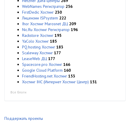
Hetzner дата-центры
269
WebNames Регистратор
256
FirstDedic Хостинг
230
Лицензии ISPsystem
222
Ihor Хостинг Marosnet ДЦ
209
Nic.Ru Хостинг Регистратор
196
Rackstore Хостинг
195
YaColo Хостинг
185
PQ.hosting Хостинг
183
Scaleway Хостинг
177
LeaseWeb ДЦ
177
Spacecore.pro Хостинг
166
Google Cloud Platform
160
FriendHosting.net Хостинг
153
Хостинг IHC (Интернет Хостинг Центр)
151
Все блоги
Поддержать проекты