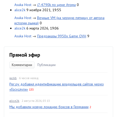
Asuka Host
→
i7-4790k по цене Атома
0
alice2k
9 ноября 2021, 19:55
Asuka Host
→
Вечные VM (на черную пятницу от автора
истории рынка)
0
alice2k
6 марта 2026, 19:06
Asuka Host
→
Предзаказы 9950x Game OVH
9
Прямой эфир
Комментарии
Публикации
jackb
· 6 часов назад
Рег.ру добавил идентификацию владельцев сайтов через
«Госуслуги»
133
alice2k
· 2 августа 2026, 03:13
Мы добавили новую локацию боксов в Германии
2