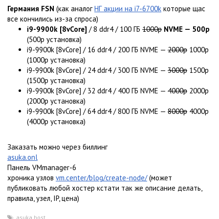
Германия FSN
(как аналог
НГ акции на i7-6700k
которые щас
все кончились из-за спроса)
i9-9900k [8vCore]
/ 8 ddr4 / 100 ГБ
1000р
NVME — 500р
(500р установка)
i9-9900k [8vCore] / 16 ddr4 / 200 ГБ NVME —
2000р
1000р
(1000р установка)
i9-9900k [8vCore] / 24 ddr4 / 300 ГБ NVME —
3000р
1500р
(1500р установка)
i9-9900k [8vCore] / 32 ddr4 / 400 ГБ NVME —
4000р
2000р
(2000р установка)
i9-9900k [8vCore] / 64 ddr4 / 800 ГБ NVME —
8000р
4000р
(4000р установка)
Заказать можно через биллинг
asuka.onl
Панель VMmanager-6
хроника узлов
vm.center/blog/create-node/
(может
публиковать любой хостер кстати так же описание делать,
правила, узел, IP, цена)
asuka.host