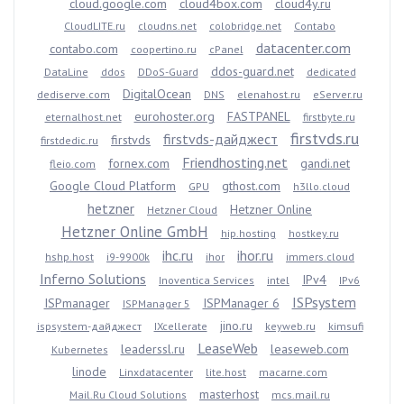
cloud.google.com
cloud4box.com
cloud4y.ru
CloudLITE.ru
cloudns.net
colobridge.net
Contabo
datacenter.com
contabo.com
coopertino.ru
cPanel
ddos-guard.net
DataLine
ddos
DDoS-Guard
dedicated
DigitalOcean
dediserve.com
DNS
elenahost.ru
eServer.ru
eurohoster.org
FASTPANEL
eternalhost.net
firstbyte.ru
firstvds.ru
firstvds-дайджест
firstvds
firstdedic.ru
Friendhosting.net
fornex.com
gandi.net
fleio.com
Google Cloud Platform
gthost.com
GPU
h3llo.cloud
hetzner
Hetzner Online
Hetzner Cloud
Hetzner Online GmbH
hip.hosting
hostkey.ru
ihc.ru
ihor.ru
hshp.host
i9-9900k
ihor
immers.cloud
Inferno Solutions
IPv4
Inoventica Services
intel
IPv6
ISPsystem
ISPmanager
ISPManager 6
ISPManager 5
jino.ru
ispsystem-дайджест
IXcellerate
keyweb.ru
kimsufi
LeaseWeb
leaderssl.ru
leaseweb.com
Kubernetes
linode
Linxdatacenter
lite.host
macarne.com
masterhost
Mail.Ru Cloud Solutions
mcs.mail.ru