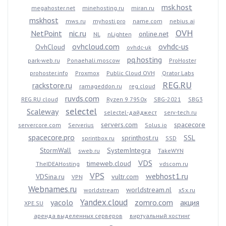
msk.host
megahoster.net
minehosting.ru
miran.ru
mskhost
mws.ru
myhosti.pro
name.com
nebius.ai
OVH
NetPoint
nic.ru
online.net
NL
nLighten
ovhcloud.com
ovhdc-us
OvhCloud
ovhdc-uk
pq.hosting
park-web.ru
Ponaehali.moscow
ProHoster
prohoster.info
Proxmox
Public Cloud OVH
Qrator Labs
REG.RU
rackstore.ru
ramageddon.ru
reg.cloud
ruvds.com
REG.RU cloud
Ryzen 9 7950x
SBG-2021
SBG3
selectel
Scaleway
selectel-дайджест
serv-tech.ru
servers.com
spacecore
servercore.com
Serverius
Solus.io
spacecore.pro
sprinthost.ru
SSL
sprintbox.ru
SSD
StormWall
SystemIntegra
sweb.ru
TakeWYN
VDS
timeweb.cloud
TheIDEAHosting
vdscom.ru
VPS
webhost1.ru
VDSina.ru
vultr.com
VPN
Webnames.ru
worldstream.nl
worldstream
x5x.ru
Yandex.cloud
yacolo
zomro.com
акция
XPE.SU
аренда выделенных серверов
виртуальный хостинг