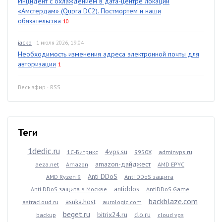
Инцидент с охлаждением в дата-центре локации
«Амстердам» (Qupra DC2). Постмортем и наши
обязательства
10
jackb
· 1 июля 2026, 19:04
Необходимость изменения адреса электронной почты для
авторизации
1
Весь эфир
·
RSS
Теги
1dedic.ru
4vps.su
1С-Битрикс
9950X
adminvps.ru
amazon-дайджест
aeza.net
Amazon
AMD EPYC
Anti DDoS
AMD Ryzen 9
Anti DDoS защита
antiddos
Anti DDoS защита в Москве
AntiDDoS Game
backblaze.com
asuka.host
astracloud.ru
aurologic.com
beget.ru
bitrix24.ru
clo.ru
backup
cloud vps