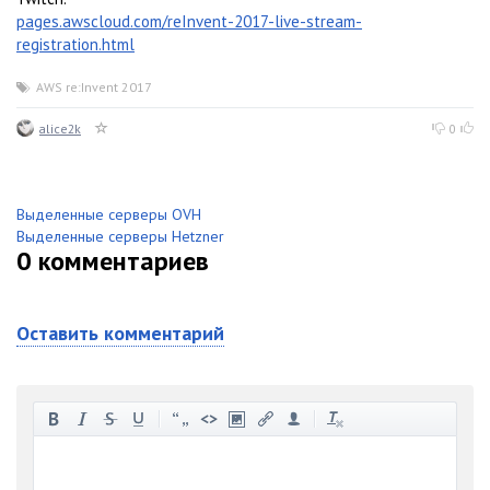
pages.awscloud.com/reInvent-2017-live-stream-
registration.html
AWS re:Invent 2017
alice2k
0
Выделенные серверы OVH
Выделенные серверы Hetzner
0
комментариев
Оставить комментарий
-
-
-
-
-
-
-
-
-
-
-
-