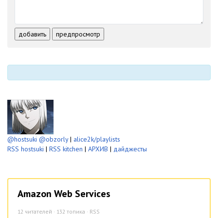
-
-
-
-
-
-
-
-
-
-
-
-
добавить
предпросмотр
-
-
-
-
-
-
@hostsuki
@obzorly
|
alice2k/playlists
RSS hostsuki
|
RSS kitchen
|
АРХИВ
|
дайджесты
Amazon Web Services
12
читателей · 132 топика ·
RSS