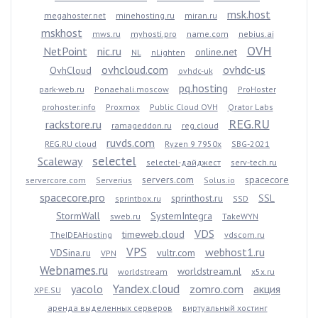
msk.host
megahoster.net
minehosting.ru
miran.ru
mskhost
mws.ru
myhosti.pro
name.com
nebius.ai
OVH
NetPoint
nic.ru
online.net
NL
nLighten
ovhcloud.com
ovhdc-us
OvhCloud
ovhdc-uk
pq.hosting
park-web.ru
Ponaehali.moscow
ProHoster
prohoster.info
Proxmox
Public Cloud OVH
Qrator Labs
REG.RU
rackstore.ru
ramageddon.ru
reg.cloud
ruvds.com
REG.RU cloud
Ryzen 9 7950x
SBG-2021
selectel
Scaleway
selectel-дайджест
serv-tech.ru
servers.com
spacecore
servercore.com
Serverius
Solus.io
spacecore.pro
sprinthost.ru
SSL
sprintbox.ru
SSD
StormWall
SystemIntegra
sweb.ru
TakeWYN
VDS
timeweb.cloud
TheIDEAHosting
vdscom.ru
VPS
webhost1.ru
VDSina.ru
vultr.com
VPN
Webnames.ru
worldstream.nl
worldstream
x5x.ru
Yandex.cloud
yacolo
zomro.com
акция
XPE.SU
аренда выделенных серверов
виртуальный хостинг