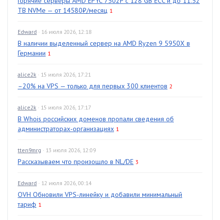
Горячие серверы AMD EPYC 7502P с 128 GB ECC и до 11.52
TB NVMe — от 14580₽/месяц
1
Edward
· 16 июля 2026, 12:18
В наличии выделенный сервер на AMD Ryzen 9 5950X в
Германии
1
alice2k
· 15 июля 2026, 17:21
–20% на VPS — только для первых 300 клиентов
2
alice2k
· 15 июля 2026, 17:17
В Whois российских доменов пропали сведения об
администраторах-организациях
1
tten9mrg
· 13 июля 2026, 12:09
Рассказываем что произошло в NL/DE
3
Edward
· 12 июля 2026, 00:14
OVH Обновили VPS-линейку и добавили минимальный
тариф
1