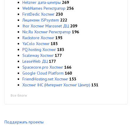
Hetzner дата-центры
269
WebNames Регистратор
256
FirstDedic Хостинг
230
Лицензии ISPsystem
222
Ihor Хостинг Marosnet ДЦ
209
Nic.Ru Хостинг Регистратор
196
Rackstore Хостинг
195
YaColo Хостинг
185
PQ.hosting Хостинг
183
Scaleway Хостинг
177
LeaseWeb ДЦ
177
Spacecore.pro Хостинг
166
Google Cloud Platform
160
FriendHosting.net Хостинг
153
Хостинг IHC (Интернет Хостинг Центр)
151
Все блоги
Поддержать проекты