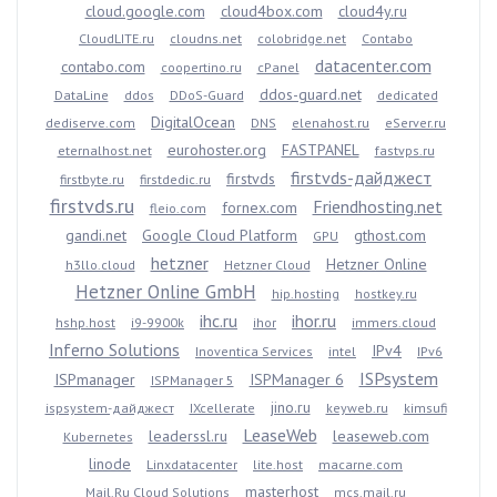
cloud.google.com
cloud4box.com
cloud4y.ru
CloudLITE.ru
cloudns.net
colobridge.net
Contabo
datacenter.com
contabo.com
coopertino.ru
cPanel
ddos-guard.net
DataLine
ddos
DDoS-Guard
dedicated
DigitalOcean
dediserve.com
DNS
elenahost.ru
eServer.ru
eurohoster.org
FASTPANEL
eternalhost.net
fastvps.ru
firstvds-дайджест
firstvds
firstbyte.ru
firstdedic.ru
firstvds.ru
Friendhosting.net
fornex.com
fleio.com
gandi.net
Google Cloud Platform
gthost.com
GPU
hetzner
Hetzner Online
h3llo.cloud
Hetzner Cloud
Hetzner Online GmbH
hip.hosting
hostkey.ru
ihc.ru
ihor.ru
hshp.host
i9-9900k
ihor
immers.cloud
Inferno Solutions
IPv4
Inoventica Services
intel
IPv6
ISPsystem
ISPmanager
ISPManager 6
ISPManager 5
jino.ru
ispsystem-дайджест
IXcellerate
keyweb.ru
kimsufi
LeaseWeb
leaderssl.ru
leaseweb.com
Kubernetes
linode
Linxdatacenter
lite.host
macarne.com
masterhost
Mail.Ru Cloud Solutions
mcs.mail.ru