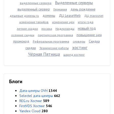
Выделенные серверы
выделенные сервера
выделенный сервер
день рождение
Германия
домены
ДЦ LeaseWeb
дешевые домены ru
ДЦ marosnet
изменение тарифов
изменение цен
итоги года
новый год
летние скидки
москва
Нидерланды
повышение цен
осенние скидки
партнерская программа
промокод
Скидка
Реферальная программа
серверы
хостинг
скидки
Технические работы
Чёрная Пятница
шаред хостинг
Блоги
Дата-центры OVH
1344
Selectel дата-центры
662
REG.ru Хостинг
589
FirstVDS Хостинг
546
Yandex Cloud
280