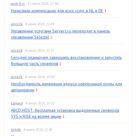
andr-0-n
· 11 июля 2026, 17:48
Начислили компенсации для всех услуг в NL и DE
3
alice2k
· 8 июля 2026, 22:59
Управление услугами Servers.ru переходит в панель
управления Selectel
2
alice2k
· 8 июля 2026, 20:25
Сегодня планируем завершить восстановление и запустить
большую часть серверов
2
alice2k
· 8 июля 2026, 19:20
Необходимость изменения адреса электронной почты для
авторизации
3
Edward
· 8 июля 2026, 16:32
ABCD.HOST: бесплатная установка выделенных серверов
SYS и RISE на время акции
1
Alik46
· 4 июля 2026, 22:40