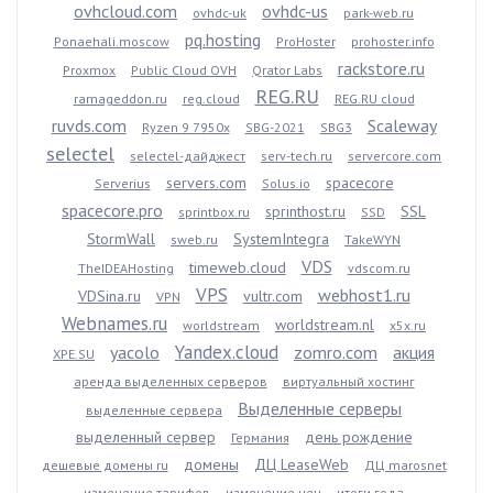
ovhcloud.com
ovhdc-us
ovhdc-uk
park-web.ru
pq.hosting
Ponaehali.moscow
ProHoster
prohoster.info
rackstore.ru
Proxmox
Public Cloud OVH
Qrator Labs
REG.RU
ramageddon.ru
reg.cloud
REG.RU cloud
ruvds.com
Scaleway
Ryzen 9 7950x
SBG-2021
SBG3
selectel
selectel-дайджест
serv-tech.ru
servercore.com
servers.com
spacecore
Serverius
Solus.io
spacecore.pro
sprinthost.ru
SSL
sprintbox.ru
SSD
StormWall
SystemIntegra
sweb.ru
TakeWYN
VDS
timeweb.cloud
TheIDEAHosting
vdscom.ru
VPS
webhost1.ru
VDSina.ru
vultr.com
VPN
Webnames.ru
worldstream.nl
worldstream
x5x.ru
Yandex.cloud
yacolo
zomro.com
акция
XPE.SU
аренда выделенных серверов
виртуальный хостинг
Выделенные серверы
выделенные сервера
выделенный сервер
день рождение
Германия
домены
ДЦ LeaseWeb
дешевые домены ru
ДЦ marosnet
изменение тарифов
изменение цен
итоги года