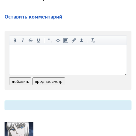
Оставить комментарий
-
-
-
-
-
-
-
-
-
-
-
-
-
-
-
-
-
-
-
-
-
-
-
-
добавить
предпросмотр
-
-
-
-
-
-