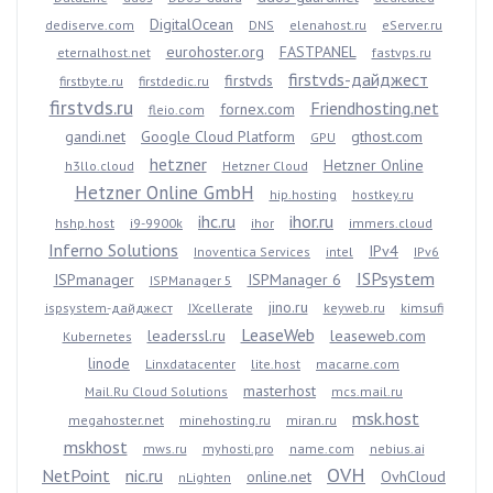
DigitalOcean
dediserve.com
DNS
elenahost.ru
eServer.ru
eurohoster.org
FASTPANEL
eternalhost.net
fastvps.ru
firstvds-дайджест
firstvds
firstbyte.ru
firstdedic.ru
firstvds.ru
Friendhosting.net
fornex.com
fleio.com
gandi.net
Google Cloud Platform
gthost.com
GPU
hetzner
Hetzner Online
h3llo.cloud
Hetzner Cloud
Hetzner Online GmbH
hip.hosting
hostkey.ru
ihc.ru
ihor.ru
hshp.host
i9-9900k
ihor
immers.cloud
Inferno Solutions
IPv4
Inoventica Services
intel
IPv6
ISPsystem
ISPmanager
ISPManager 6
ISPManager 5
jino.ru
ispsystem-дайджест
IXcellerate
keyweb.ru
kimsufi
LeaseWeb
leaderssl.ru
leaseweb.com
Kubernetes
linode
Linxdatacenter
lite.host
macarne.com
masterhost
Mail.Ru Cloud Solutions
mcs.mail.ru
msk.host
megahoster.net
minehosting.ru
miran.ru
mskhost
mws.ru
myhosti.pro
name.com
nebius.ai
OVH
NetPoint
nic.ru
online.net
OvhCloud
nLighten