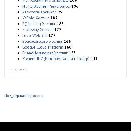
Ihor Хостинг Marosnet ДЦ
209
Nic.Ru Хостинг Регистратор
196
Rackstore Хостинг
195
YaColo Хостинг
185
PQ.hosting Хостинг
183
Scaleway Хостинг
177
LeaseWeb ДЦ
177
Spacecore.pro Хостинг
166
Google Cloud Platform
160
FriendHosting.net Хостинг
153
Хостинг IHC (Интернет Хостинг Центр)
151
Все блоги
Поддержать проекты