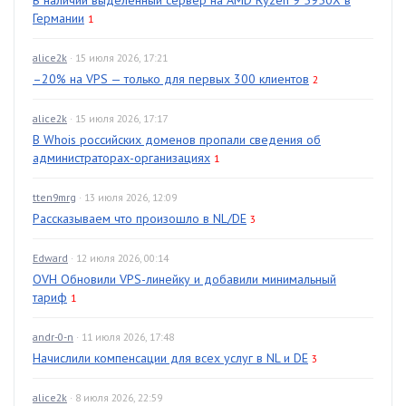
В наличии выделенный сервер на AMD Ryzen 9 5950X в
Германии
1
alice2k
· 15 июля 2026, 17:21
–20% на VPS — только для первых 300 клиентов
2
alice2k
· 15 июля 2026, 17:17
В Whois российских доменов пропали сведения об
администраторах-организациях
1
tten9mrg
· 13 июля 2026, 12:09
Рассказываем что произошло в NL/DE
3
Edward
· 12 июля 2026, 00:14
OVH Обновили VPS-линейку и добавили минимальный
тариф
1
andr-0-n
· 11 июля 2026, 17:48
Начислили компенсации для всех услуг в NL и DE
3
alice2k
· 8 июля 2026, 22:59