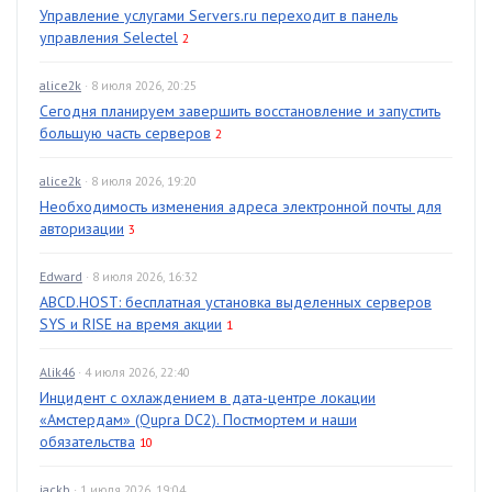
Управление услугами Servers.ru переходит в панель
управления Selectel
2
alice2k
· 8 июля 2026, 20:25
Сегодня планируем завершить восстановление и запустить
большую часть серверов
2
alice2k
· 8 июля 2026, 19:20
Необходимость изменения адреса электронной почты для
авторизации
3
Edward
· 8 июля 2026, 16:32
ABCD.HOST: бесплатная установка выделенных серверов
SYS и RISE на время акции
1
Alik46
· 4 июля 2026, 22:40
Инцидент с охлаждением в дата-центре локации
«Амстердам» (Qupra DC2). Постмортем и наши
обязательства
10
jackb
· 1 июля 2026, 19:04