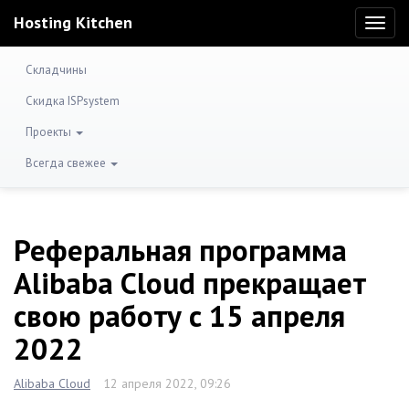
Hosting Kitchen
Toggl
naviga
Складчины
Скидка ISPsystem
Проекты
Всегда свежее
Реферальная программа
Alibaba Cloud прекращает
свою работу с 15 апреля
2022
Alibaba Cloud
12 апреля 2022, 09:26