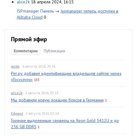
alice2k
18 апреля 2024, 16:15
ISPmanager Панель
→
Ispmanager теперь доступен в
Alibaba Cloud
0
Прямой эфир
Комментарии
Публикации
jackb
· 6 августа 2026, 20:36
Рег.ру добавил идентификацию владельцев сайтов через
«Госуслуги»
133
alice2k
· 2 августа 2026, 03:13
Мы добавили новую локацию боксов в Германии
2
Edward
· 2 августа 2026, 02:24
Горячие выделенные серверы на Xeon Gold 5412U и до
256 GB DDR5
1