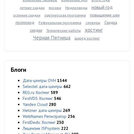
новый год
летние скидки
москва
Нидерланды
повышение цен
осенние скидки
партнерская программа
промокод
Скидка
Реферальная программа
серверы
хостинг
скидки
Технические работы
Чёрная Пятница
шаред хостинг
Блоги
Дата-центры OVH
1344
Selectel дата-центры
662
REG.ru Хостинг
589
FirstVDS Хостинг
546
Yandex Cloud
280
Hetzner дата-центры
269
WebNames Регистратор
256
FirstDedic Хостинг
230
Лицензии ISPsystem
222