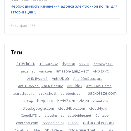
Необходимость изменения адреса электронной почты для
авторизации
1
Весь эфир
·
RSS
Теги
1dedic.ru
4vps.su
1С-Битрикс
9950X
adminvps.ru
amazon-дайджест
aeza.net
Amazon
AMD EPYC
Anti DDoS
AMD Ryzen 9
Anti DDoS защита
antiddos
Anti DDoS защита в Москве
AntiDDoS Game
backblaze.com
asuka.host
astracloud.ru
aurologic.com
beget.ru
bitrix24.ru
clo.ru
backup
cloud vps
cloud.google.com
cloud4box.com
cloud4y.ru
CloudLITE.ru
cloudns.net
colobridge.net
Contabo
datacenter.com
contabo.com
coopertino.ru
cPanel
ddos-guard.net
DataLine
ddos
DDoS-Guard
dedicated