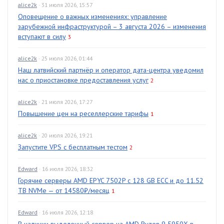
alice2k
· 31 июля 2026, 15:57
Оповещение о важных изменениях: управление
зарубежной инфраструктурой – 3 августа 2026 – изменения
вступают в силу
3
alice2k
· 25 июля 2026, 01:44
Наш латвийский партнёр и оператор дата-центра уведомил
нас о приостановке предоставления услуг
2
alice2k
· 21 июля 2026, 17:27
Повышение цен на реселлерские тарифы
1
alice2k
· 20 июля 2026, 19:21
Запустите VPS с бесплатным тестом
2
Edward
· 16 июля 2026, 18:32
Горячие серверы AMD EPYC 7502P с 128 GB ECC и до 11.52
TB NVMe — от 14580₽/месяц
1
Edward
· 16 июля 2026, 12:18