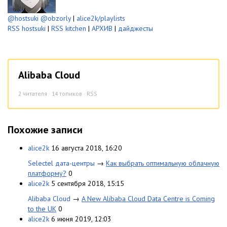
@hostsuki
@obzorly
|
alice2k/playlists
RSS hostsuki
|
RSS kitchen
|
АРХИВ
|
дайджесты
Alibaba Cloud
2
читателя · 14 топиков ·
RSS
Похожие записи
alice2k
16 августа 2018, 16:20
Selectel дата-центры
→
Как выбрать оптимальную облачную
платформу?
0
alice2k
5 сентября 2018, 15:15
Alibaba Cloud
→
A New Alibaba Cloud Data Centre is Coming
to the UK
0
alice2k
6 июня 2019, 12:03