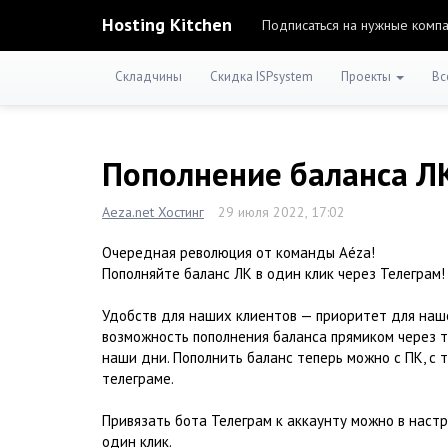
Hosting Kitchen
Подписаться на нужные комп
Складчины
Скидка ISPsystem
Проекты
Вс
Пополнение баланса ЛК
Aeza.net Хостинг
29 июля 2022, 17:02
Очередная революция от команды Aéza!
Пополняйте баланс ЛК в один клик через Телеграм!
Удобств для наших клиентов — приоритет для наше
возможность пополнения баланса прямиком через т
наши дни. Пополнить баланс теперь можно с ПК, с т
телеграме.
Привязать бота Телеграм к аккаунту можно в настр
один клик.