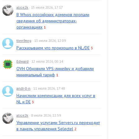
alice2k
· 15 июля 2026, 17:17
В Whois российских доменов пропали
сведения об администраторах-
организациях
1
tten9mrg
· 13 июля 2026, 12:09
Рассказываем что произошло в NL/DE
3
Edward
· 12 июля 2026, 00:14
OVH Обновили VPS-линейку и добавили
минимальный тариф
1
andr-0-n
· 11 июля 2026, 17:48
Начислили компенсации для всех услуг в
NL и DE
3
alice2k
· 8 июля 2026, 22:59
Управление услугами Servers.ru переходит
в панель управления Selectel
2