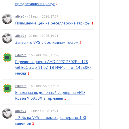
предоставления услуг
2
alice2k
· 21 июля 2026, 17:27
Повышение цен на реселлерские тарифы
1
alice2k
· 20 июля 2026, 19:21
Запустите VPS с бесплатным тестом
2
Edward
· 16 июля 2026, 18:32
Горячие серверы AMD EPYC 7502P с 128
GB ECC и до 11.52 TB NVMe — от 14580₽/
месяц
1
Edward
· 16 июля 2026, 12:18
В наличии выделенный сервер на AMD
Ryzen 9 5950X в Германии
1
alice2k
· 15 июля 2026, 17:21
–20% на VPS — только для первых 300
клиентов
2