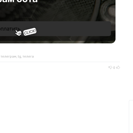
,
телеграм
,
tg
,
телега
0