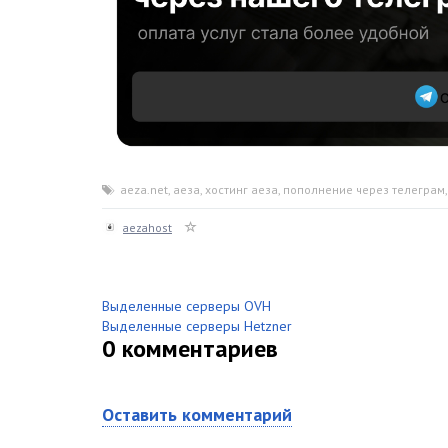
aeza.net
,
аеза
,
хостинг аеза
,
пополнение через телеграм
aezahost
Выделенные серверы OVH
Выделенные серверы Hetzner
0
комментариев
Оставить комментарий