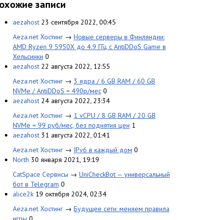
охожие записи
aezahost
23 сентября 2022, 00:45
Aeza.net Хостинг
→
Новые серверы в Финляндии:
AMD Ryzen 9 5950X до 4.9 ГГц с AntiDDoS Game в
Хельсинки
0
aezahost
22 августа 2022, 12:55
Aeza.net Хостинг
→
3 ядра / 6 GB RAM / 60 GB
NVMe / AntiDDoS = 490р/мес
0
aezahost
24 августа 2022, 23:34
Aeza.net Хостинг
→
1 vCPU / 8 GB RAM / 20 GB
NVMe = 99 руб/мес, без поднятия цен
1
aezahost
31 августа 2022, 01:41
Aeza.net Хостинг
→
IPv6 в каждый дом
0
North
30 января 2021, 19:19
CatSpace Сервисы
→
UniCheckBot — универсальный
бот в Telegram
0
alice2k
19 октября 2024, 02:34
Aeza.net Хостинг
→
Будущее сети: меняем правила
игры
0