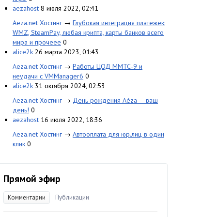
aezahost
8 июля 2022, 02:41
Aeza.net Хостинг
→
Глубокая интеграция платежек:
WMZ, SteamPay, любая крипта, карты банков всего
мира и прочеее
0
alice2k
26 марта 2023, 01:43
Aeza.net Хостинг
→
Работы ЦОД ММТС-9 и
неудачи с VMManager6
0
alice2k
31 октября 2024, 02:53
Aeza.net Хостинг
→
День рождения Aéza — ваш
день!
0
aezahost
16 июля 2022, 18:36
Aeza.net Хостинг
→
Автооплата для юр.лиц в один
клик
0
Прямой эфир
Комментарии
Публикации