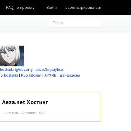
FAQ по проекту
Войти
Зарегистрироваться
ostsuki
@obzorly
|
alice2k/playlists
S hostsuki
|
RSS kitchen
|
АРХИВ
|
дайджесты
Aeza.net Хостинг
1
читатель · 32 топика ·
RSS