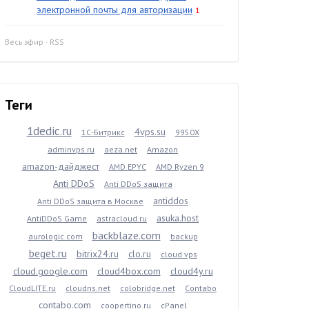
электронной почты для авторизации
1
Весь эфир
·
RSS
Теги
1dedic.ru
4vps.su
1С-Битрикс
9950X
adminvps.ru
aeza.net
Amazon
amazon-дайджест
AMD EPYC
AMD Ryzen 9
Anti DDoS
Anti DDoS защита
antiddos
Anti DDoS защита в Москве
asuka.host
AntiDDoS Game
astracloud.ru
backblaze.com
aurologic.com
backup
beget.ru
bitrix24.ru
clo.ru
cloud vps
cloud.google.com
cloud4box.com
cloud4y.ru
CloudLITE.ru
cloudns.net
colobridge.net
Contabo
contabo.com
coopertino.ru
cPanel