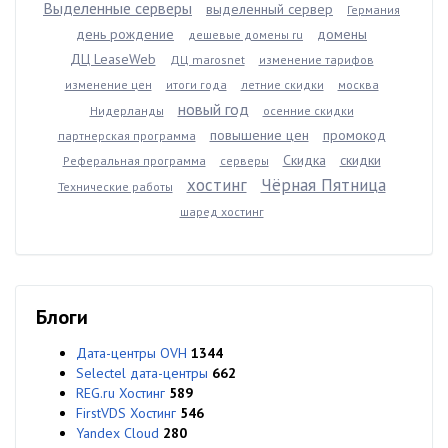
Выделенные серверы
выделенный сервер
Германия
день рождение
домены
дешевые домены ru
ДЦ LeaseWeb
ДЦ marosnet
изменение тарифов
изменение цен
итоги года
летние скидки
москва
новый год
Нидерланды
осенние скидки
повышение цен
промокод
партнерская программа
Скидка
скидки
Реферальная программа
серверы
хостинг
Чёрная Пятница
Технические работы
шаред хостинг
Блоги
Дата-центры OVH
1344
Selectel дата-центры
662
REG.ru Хостинг
589
FirstVDS Хостинг
546
Yandex Cloud
280