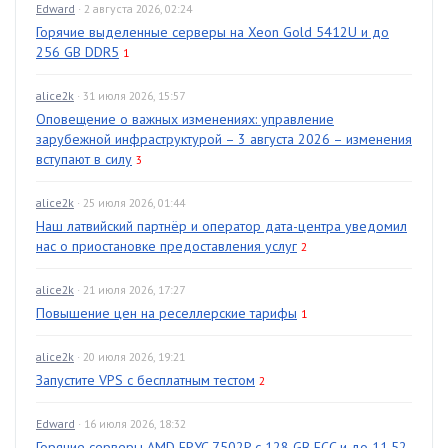
Edward
· 2 августа 2026, 02:24
Горячие выделенные серверы на Xeon Gold 5412U и до
256 GB DDR5
1
alice2k
· 31 июля 2026, 15:57
Оповещение о важных изменениях: управление
зарубежной инфраструктурой – 3 августа 2026 – изменения
вступают в силу
3
alice2k
· 25 июля 2026, 01:44
Наш латвийский партнёр и оператор дата-центра уведомил
нас о приостановке предоставления услуг
2
alice2k
· 21 июля 2026, 17:27
Повышение цен на реселлерские тарифы
1
alice2k
· 20 июля 2026, 19:21
Запустите VPS с бесплатным тестом
2
Edward
· 16 июля 2026, 18:32
Горячие серверы AMD EPYC 7502P с 128 GB ECC и до 11.52