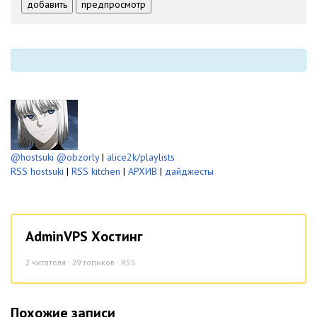
-
-
добавить
предпросмотр
-
-
-
-
-
-
@hostsuki
@obzorly
|
alice2k/playlists
RSS hostsuki
|
RSS kitchen
|
АРХИВ
|
дайджесты
AdminVPS Хостинг
2
читателя · 29 топиков ·
RSS
Похожие записи