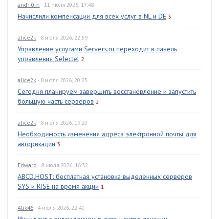
andr-0-n
· 11 июля 2026, 17:48
Начислили компенсации для всех услуг в NL и DE
3
alice2k
· 8 июля 2026, 22:59
Управление услугами Servers.ru переходит в панель
управления Selectel
2
alice2k
· 8 июля 2026, 20:25
Сегодня планируем завершить восстановление и запустить
большую часть серверов
2
alice2k
· 8 июля 2026, 19:20
Необходимость изменения адреса электронной почты для
авторизации
3
Edward
· 8 июля 2026, 16:32
ABCD.HOST: бесплатная установка выделенных серверов
SYS и RISE на время акции
1
Alik46
· 4 июля 2026, 22:40