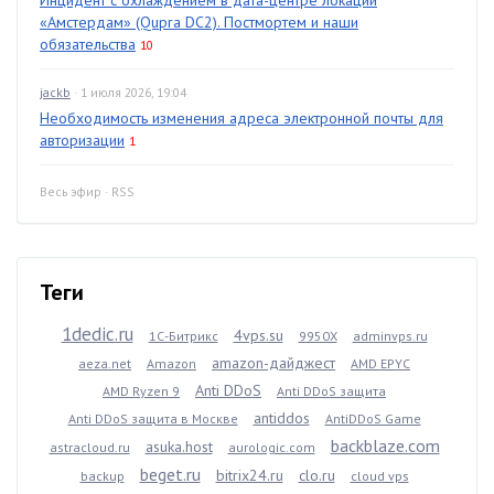
Инцидент с охлаждением в дата-центре локации
«Амстердам» (Qupra DC2). Постмортем и наши
обязательства
10
jackb
· 1 июля 2026, 19:04
Необходимость изменения адреса электронной почты для
авторизации
1
Весь эфир
·
RSS
Теги
1dedic.ru
4vps.su
1С-Битрикс
9950X
adminvps.ru
amazon-дайджест
aeza.net
Amazon
AMD EPYC
Anti DDoS
AMD Ryzen 9
Anti DDoS защита
antiddos
Anti DDoS защита в Москве
AntiDDoS Game
backblaze.com
asuka.host
astracloud.ru
aurologic.com
beget.ru
bitrix24.ru
clo.ru
backup
cloud vps