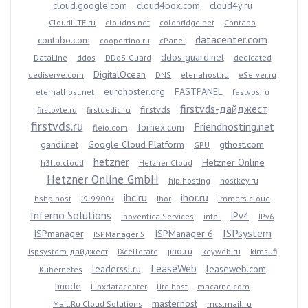
cloud.google.com
cloud4box.com
cloud4y.ru
CloudLITE.ru
cloudns.net
colobridge.net
Contabo
datacenter.com
contabo.com
coopertino.ru
cPanel
ddos-guard.net
DataLine
ddos
DDoS-Guard
dedicated
DigitalOcean
dediserve.com
DNS
elenahost.ru
eServer.ru
eurohoster.org
FASTPANEL
eternalhost.net
fastvps.ru
firstvds-дайджест
firstvds
firstbyte.ru
firstdedic.ru
firstvds.ru
Friendhosting.net
fornex.com
fleio.com
gandi.net
Google Cloud Platform
gthost.com
GPU
hetzner
Hetzner Online
h3llo.cloud
Hetzner Cloud
Hetzner Online GmbH
hip.hosting
hostkey.ru
ihc.ru
ihor.ru
hshp.host
i9-9900k
ihor
immers.cloud
Inferno Solutions
IPv4
Inoventica Services
intel
IPv6
ISPsystem
ISPmanager
ISPManager 6
ISPManager 5
jino.ru
ispsystem-дайджест
IXcellerate
keyweb.ru
kimsufi
LeaseWeb
leaderssl.ru
leaseweb.com
Kubernetes
linode
Linxdatacenter
lite.host
macarne.com
masterhost
Mail.Ru Cloud Solutions
mcs.mail.ru