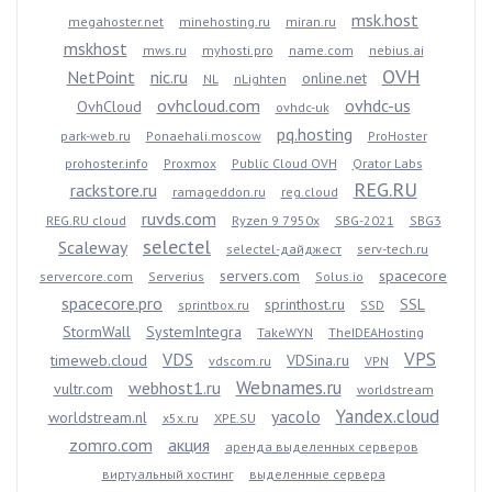
msk.host
megahoster.net
minehosting.ru
miran.ru
mskhost
mws.ru
myhosti.pro
name.com
nebius.ai
OVH
NetPoint
nic.ru
online.net
NL
nLighten
ovhcloud.com
ovhdc-us
OvhCloud
ovhdc-uk
pq.hosting
park-web.ru
Ponaehali.moscow
ProHoster
prohoster.info
Proxmox
Public Cloud OVH
Qrator Labs
REG.RU
rackstore.ru
ramageddon.ru
reg.cloud
ruvds.com
REG.RU cloud
Ryzen 9 7950x
SBG-2021
SBG3
selectel
Scaleway
selectel-дайджест
serv-tech.ru
servers.com
spacecore
servercore.com
Serverius
Solus.io
spacecore.pro
sprinthost.ru
SSL
sprintbox.ru
SSD
StormWall
SystemIntegra
TakeWYN
TheIDEAHosting
VPS
VDS
timeweb.cloud
VDSina.ru
vdscom.ru
VPN
Webnames.ru
webhost1.ru
vultr.com
worldstream
Yandex.cloud
yacolo
worldstream.nl
x5x.ru
XPE.SU
zomro.com
акция
аренда выделенных серверов
виртуальный хостинг
выделенные сервера