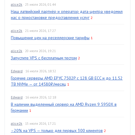
alice2k
· 25 июля 2026, 01:44
Наш латвийский партнёр и оператор дата-центра уведомил
нас о приостановке предоставления услуг
2
alice2k
· 21 июля 2026, 17:27
Повышение цен на реселлерские тарифы
1
alice2k
· 20 июля 2026, 19:21
Запустите VPS с бесплатным тестом
2
Edward
· 16 июля 2026, 18:32
Горячие серверы AMD EPYC 7502P с 128 GB ECC и до 11.52
TB NVMe — от 14580₽/месяц
1
Edward
· 16 июля 2026, 12:18
В наличии выделенный сервер на AMD Ryzen 9 5950X в
Германии
1
alice2k
· 15 июля 2026, 17:21
–20% на VPS — только для первых 300 клиентов
2