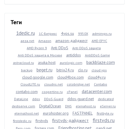
Теги
1dedic.ru
4vps.su
1С-Битрикс
9950X
adminvps.ru
amazon-дайджест
aeza.net
Amazon
AMD EPYC
Anti DDoS
AMD Ryzen 9
Anti DDoS защита
antiddos
Anti DDoS защита в Москве
AntiDDoS Game
backblaze.com
asuka.host
astracloud.ru
aurologic.com
beget.ru
bitrix24.ru
clo.ru
backup
cloud vps
cloud.google.com
cloud4box.com
cloud4y.ru
CloudLITE.ru
cloudns.net
colobridge.net
Contabo
datacenter.com
contabo.com
coopertino.ru
cPanel
ddos-guard.net
DataLine
ddos
DDoS-Guard
dedicated
DigitalOcean
dediserve.com
DNS
elenahost.ru
eServer.ru
eurohoster.org
FASTPANEL
eternalhost.net
firstbyte.ru
firstvds.ru
firstvds-дайджест
firstvds
firstdedic.ru
Friendhosting.net
fornex.com
gandi.net
fleio.com