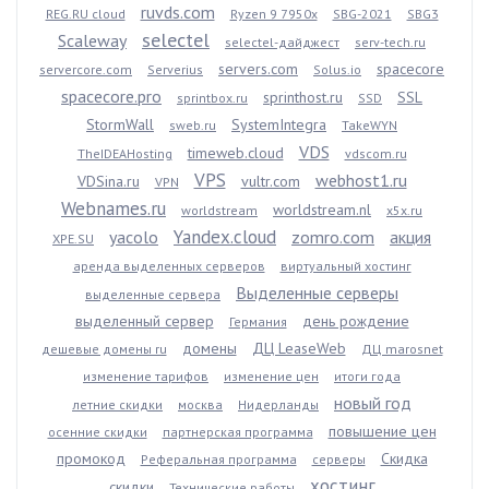
ruvds.com
REG.RU cloud
Ryzen 9 7950x
SBG-2021
SBG3
selectel
Scaleway
selectel-дайджест
serv-tech.ru
servers.com
spacecore
servercore.com
Serverius
Solus.io
spacecore.pro
sprinthost.ru
SSL
sprintbox.ru
SSD
StormWall
SystemIntegra
sweb.ru
TakeWYN
VDS
timeweb.cloud
TheIDEAHosting
vdscom.ru
VPS
webhost1.ru
VDSina.ru
vultr.com
VPN
Webnames.ru
worldstream.nl
worldstream
x5x.ru
Yandex.cloud
yacolo
zomro.com
акция
XPE.SU
аренда выделенных серверов
виртуальный хостинг
Выделенные серверы
выделенные сервера
выделенный сервер
день рождение
Германия
домены
ДЦ LeaseWeb
дешевые домены ru
ДЦ marosnet
изменение тарифов
изменение цен
итоги года
новый год
летние скидки
москва
Нидерланды
повышение цен
осенние скидки
партнерская программа
промокод
Скидка
Реферальная программа
серверы
хостинг
скидки
Технические работы