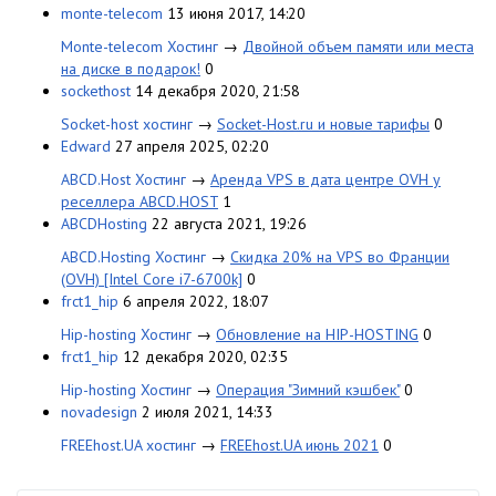
monte-telecom
13 июня 2017, 14:20
Monte-telecom Хостинг
→
Двойной объем памяти или места
на диске в подарок!
0
sockethost
14 декабря 2020, 21:58
Socket-host хостинг
→
Socket-Host.ru и новые тарифы
0
Edward
27 апреля 2025, 02:20
ABCD.Host Хостинг
→
Аренда VPS в дата центре OVH у
реселлера ABCD.HOST
1
ABCDHosting
22 августа 2021, 19:26
ABCD.Hosting Хостинг
→
Скидка 20% на VPS во Франции
(OVH) [Intel Core i7-6700k]
0
frct1_hip
6 апреля 2022, 18:07
Hip-hosting Хостинг
→
Обновление на HIP-HOSTING
0
frct1_hip
12 декабря 2020, 02:35
Hip-hosting Хостинг
→
Операция "Зимний кэшбек"
0
novadesign
2 июля 2021, 14:33
FREEhost.UA хостинг
→
FREEhost.UA июнь 2021
0