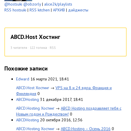
@hostsuki
@obzorly
|
alice2k/playlists
RSS hostsuki
|
RSS kitchen
|
АРХИВ
|
дайджесты
ABCD.Host Хостинг
3
читателя · 122 топика ·
RSS
Похожие записи
Edward
16 марта 2021, 18:41
ABCD.Host Хостинг
→
VPS на 8 и 24 ядра. Франция и
Финляндия
0
ABCDHosting
31 декабря 2017, 18:41
ABCD.Hosting Хостинг
→
ABCD Hosting поздравляет тебя с
Новым годом и Рождеством!
0
ABCDHosting
20 октября 2016, 12:36
ABCD.Hosting Хостинг
→
ABCD.Hosting – Осень 2016
0