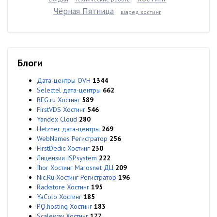
Чёрная Пятница
шаред хостинг
Блоги
Дата-центры OVH
1344
Selectel дата-центры
662
REG.ru Хостинг
589
FirstVDS Хостинг
546
Yandex Cloud
280
Hetzner дата-центры
269
WebNames Регистратор
256
FirstDedic Хостинг
230
Лицензии ISPsystem
222
Ihor Хостинг Marosnet ДЦ
209
Nic.Ru Хостинг Регистратор
196
Rackstore Хостинг
195
YaColo Хостинг
185
PQ.hosting Хостинг
183
Scaleway Хостинг
177