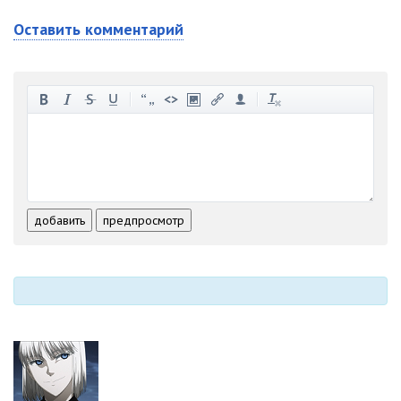
Оставить комментарий
-
-
-
-
-
-
-
-
-
-
-
-
-
-
-
-
-
-
-
-
-
-
-
-
добавить
предпросмотр
-
-
-
-
-
-