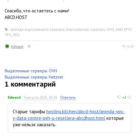
Спасибо, что остаетесь с нами!
ABCD.HOST
аренда виртуального сервера
,
виртуальные сервера
,
OVH
,
AMD EPYC
,
VPS
,
VDS
Edward
0
Выделенные серверы OVH
Выделенные серверы Hetzner
1
комментарий
Edward
9 августа 2025, 10:41
Ответить
+1
Старые тарифы
hosting.kitchen/abcd-host/arenda-vps-
v-data-centre-ovh-u-resellera-abcdhost.html
которые
уже нельзя заказать.