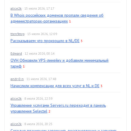
alice2k
· 15 июля 2026, 17:17
В Whois российских доменов пропали сведения об
администраторах-организациях
1
tten9mrg
· 13 июля 2026, 12:09
Рассказываем что произошло в NL/DE
3
Edward
· 12 июля 2026, 00:14
OVH Обновили VPS-линейку и добавили минимальный
тариф
1
andr-0-n
· 11 июля 2026, 17:48
Начислили компенсации для всех услуг в NL и DE
3
alice2k
· 8 июля 2026, 22:59
Управление услугами Servers.ru переходит в панель
управления Selectel
2
alice2k
· 8 июля 2026, 20:25
Сегодня планируем завершить восстановление и запустить