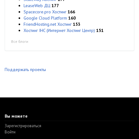
LeaseWeb ДЦ
177
Spacecore.pro Хостинг
166
Google Cloud Platform
160
FriendHosting.net Хостинг
153
Хостинг IHC (Интернет Хостинг Центр)
151
Все блоги
Поддержать проекты
Вы можете
Зарегистрироваться
Войти