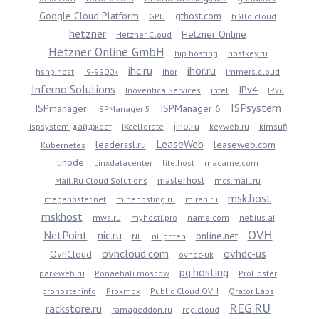
Google Cloud Platform
gthost.com
GPU
h3llo.cloud
hetzner
Hetzner Online
Hetzner Cloud
Hetzner Online GmbH
hip.hosting
hostkey.ru
ihc.ru
ihor.ru
hshp.host
i9-9900k
ihor
immers.cloud
Inferno Solutions
IPv4
Inoventica Services
intel
IPv6
ISPsystem
ISPmanager
ISPManager 6
ISPManager 5
jino.ru
ispsystem-дайджест
IXcellerate
keyweb.ru
kimsufi
LeaseWeb
leaderssl.ru
leaseweb.com
Kubernetes
linode
Linxdatacenter
lite.host
macarne.com
masterhost
Mail.Ru Cloud Solutions
mcs.mail.ru
msk.host
megahoster.net
minehosting.ru
miran.ru
mskhost
mws.ru
myhosti.pro
name.com
nebius.ai
OVH
NetPoint
nic.ru
online.net
NL
nLighten
ovhcloud.com
ovhdc-us
OvhCloud
ovhdc-uk
pq.hosting
park-web.ru
Ponaehali.moscow
ProHoster
prohoster.info
Proxmox
Public Cloud OVH
Qrator Labs
REG.RU
rackstore.ru
ramageddon.ru
reg.cloud